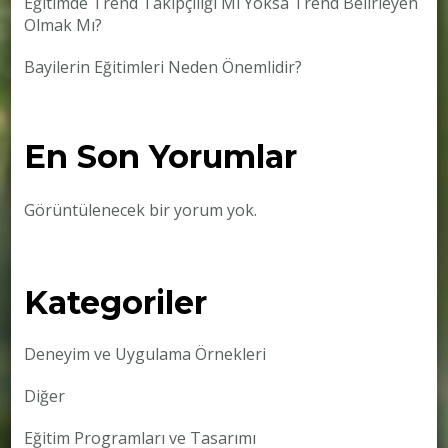
Eğitimde Trend Takipçiliği Mi Yoksa Trend Belirleyen
Olmak Mı?
Bayilerin Eğitimleri Neden Önemlidir?
En Son Yorumlar
Görüntülenecek bir yorum yok.
Kategoriler
Deneyim ve Uygulama Örnekleri
Diğer
Eğitim Programları ve Tasarımı