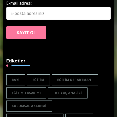
E-mail adresi:
Etiketler
BAYI
EĞITIM
EĞITIM DEPARTMANI
EĞITIM TASARIMI
IHTIYAÇ ANALIZI
KURUMSAL AKADEMI