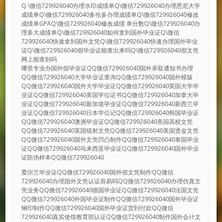
Q \微信729926040办理水印成绩单Q\微信729926040办理悉尼大学
成绩单Q\微信729926040多伦多办理成绩单Q\微信729926040修改
成绩单GPAQ\微信729926040修改成绩 单分数Q\微信729926040办
理多大成绩单Q\微信729926040如何拿到国外毕业证Q\微信
729926040快速拿到国外文凭Q\微信729926040快速办理国外毕业
证Q\微信729926040假毕业证能查出来吗Q\微信729926040假文凭
网上能查到吗
哪里专业办国外假毕业证QQ微信729926040国外录取通知书办理
QQ微信729926040大学毕业证查询QQ微信729926040国外模版
QQ微信729926040国外大学毕业证QQ微信729926040英国大学毕
业证QQ微信729926040美国学位证书QQ微信729926040加拿大毕
业证QQ微信729926040新加坡毕业证QQ微信729926040新西兰毕
业证QQ微信729926040日本学位记QQ微信729926040韩国毕业证
QQ微信729926040澳洲毕业证QQ微信729926040美国高校文凭
QQ微信729926040英国镭射文凭QQ微信729926040美国烫金文凭
QQ微信729926040国外文凭凹凸制作QQ微信729926040泰国毕业
证QQ微信729926040马来西亚毕业证QQ微信729926040国外毕业
证防伪样本QQ微信729926040
爱尔兰毕业证QQ微信729926040国外假文凭制作QQ微信
729926040办理国外文凭认证容易吗QQ微信729926040办理仿真文
凭业务QQ微信729926040德国毕业证QQ微信729926040法国文凭
QQ微信729926040外国毕业证制作QQ微信729926040国外毕业证
钢印制作QQ微信729926040国外毕业证货到付款QQ微信
729926040真实使馆教育部认证QQ微信729926040制作国外会计文