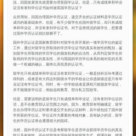
说，回国发展首先就需要办理英国学认证。但是，只有成绩单和毕业
证没有拿到学位证书如何做英国学历认证？
众所周知，回国办理国外学历认证，递交齐全的认证材料是学历认证
成功的最基础条件。但是，有不少留学生在国外留学后，却只有成绩
单和毕业证，并没有拿到学位证书。对于这类情况的留学生，想要通
过国外学历认证就比较棘手了。
国外学历认证是国家教育部针对留学生所开展的一项学历学位的鉴定
工作，通过对留学生所取得的学历学位证书的真实有效性的甄别，鉴
别留学生所取得的学历学位的颁发机构的合法性，从而判定留学生所
取得的学历学位的真实性，并与我国的学历学位体系的相对应的关系
做一个权威的确认，最终出具纸质的认证书。
留学生只有成绩单和毕业证没有拿到学位证，一般是挂科后补考通过
得到的，或者是有大四达到留级水平的学校会让你选留级还是只有毕
业证没有学位证书。同时，有一些学校或者是课程只能颁发毕业证，
并不能颁发学位证，例如远程教育、部分私立院校等。
但是，需要说明的是留学生只有成绩单和毕业证，没有拿到学位证的
话，是不在教育部认证范围之内的。因为，教育部有明确规定，留学
生在办理学历认证时要求递交齐全的认证材料，其中就包括了国外留
学所获的学位证。学位证作为重要的考核对象，若有缺少的话，留学
生的学历认证将会遭遇很大的阻碍。
当然，国外学历认证不仅是考察留学生是否毕业获得学历学位的真实
性以及有效性，还会对留学生国外留学的留学方式、授课目标、授课