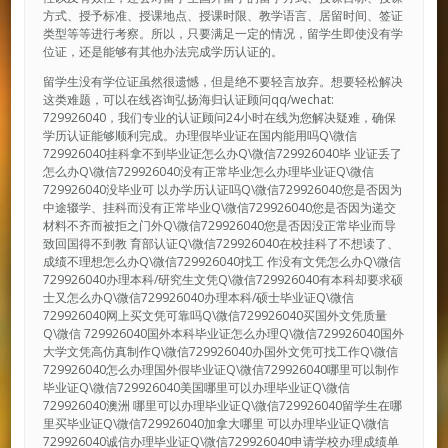
方式、授予标准、授课地点、授课时限、教学语言、居留时间、签证
类型等等进行考察。所以，只要满足一定的情况，留学生即使没有学
位证，还是能够有其他办法完成学历认证的。
留学生没有学位证虽然很遗憾，但是绝不要轻言放弃。想要轻松解决
这类难题，可以在线咨询弘扬海归认证顾问qq/wechat:
729926040，我们专业的认证顾问24小时在线为您解决疑难，确保
学历认证能够顺利完成。办理假毕业证在国内能用吗Q\微信
729926040挂科拿不到毕业证怎么办Q\微信729926040毕 业证丢了
怎么办Q\微信729926040没有正常毕业怎么办理毕业证Q\微信
729926040没毕业可 以办学历认证吗Q\微信729926040您是否因为
中途辍学、挂科而没有正常毕业Q\微信729926040您是否因为递交
材料不齐而被拒之门外Q\微信729926040您是否因没正常毕业而导
致回国得不到教 育部认证Q\微信729926040在校挂科了不想读了、
成绩不理想怎么办Q\微信729926040找工 作没有文凭怎么办Q\微信
729926040办理本科/研究生文凭Q\微信729926040有本科却要求硕
士又怎么办Q\微信729926040办理本科/硕士毕业证Q\微信
729926040网上买文凭可靠吗Q\微信729926040买国外文凭质量
Q\微信 729926040国外本科毕业证怎么办理Q\微信729926040国外
大学文凭高仿真制作Q\微信729926040办国外文凭可找工作Q\微信
729926040怎么办理国外假毕业证Q\微信729926040哪里可以制作
毕业证Q\微信729926040美国哪里可以办理毕业证Q\微信
729926040澳洲 哪里可以办理毕业证Q\微信729926040留学生在哪
里买毕业证Q\微信729926040加拿大哪里 可以办理毕业证Q\微信
729926040诚信办理毕业证Q\微信729926040申请学校办理成绩单