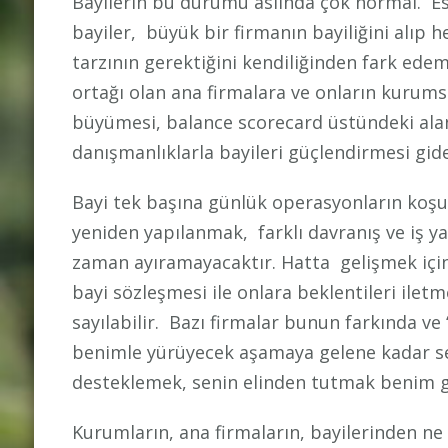
Bayilerin bu durumu aslında çok normal. E
bayiler, büyük bir firmanın bayiliğini alıp 
tarzının gerektiğini kendiliğinden fark edem
ortağı olan ana firmalara ve onların kurums
büyümesi, balance scorecard üstündeki alanl
danışmanlıklarla bayileri güçlendirmesi gi
Bayi tek başına günlük operasyonların koşu
yeniden yapılanmak, farklı davranış ve iş ya
zaman ayıramayacaktır. Hatta gelişmek için
bayi sözleşmesi ile onlara beklentileri iletm
sayılabilir. Bazı firmalar bunun farkında ve
benimle yürüyecek aşamaya gelene kadar seni
desteklemek, senin elinden tutmak benim g
Kurumların, ana firmaların, bayilerinden ne 