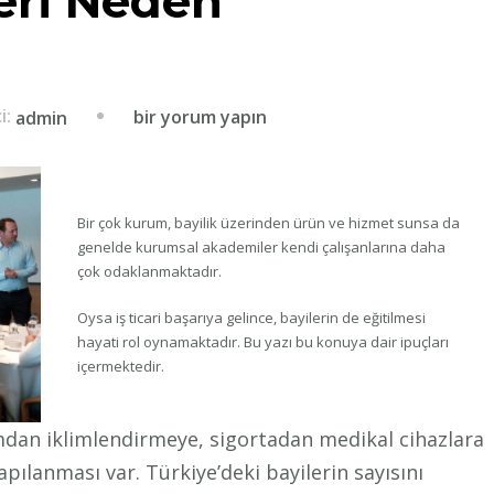
leri Neden
Bayilerin
ci:
bir yorum yapın
admin
Eğitimleri
Neden
Önemlidir?
Bir çok kurum, bayilik üzerinden ürün ve hizmet sunsa da
için
genelde kurumsal akademiler kendi çalışanlarına daha
çok odaklanmaktadır.
Oysa iş ticari başarıya gelince, bayilerin de eğitilmesi
hayati rol oynamaktadır. Bu yazı bu konuya dair ipuçları
içermektedir.
mdan iklimlendirmeye, sigortadan medikal cihazlara
lanması var. Türkiye’deki bayilerin sayısını