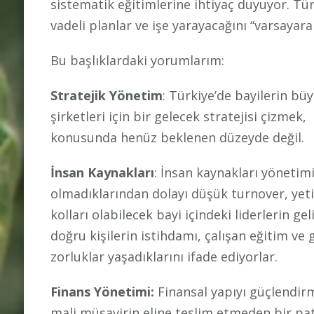
sistematik eğitimlerine ihtiyaç duyuyor. Tü
vadeli planlar ve işe yarayacağını “varsayar
Bu başlıklardaki yorumlarım:
Stratejik Yönetim
: Türkiye’de bayilerin bü
şirketleri için bir gelecek stratejisi çizmek
konusunda henüz beklenen düzeyde değil.
İnsan Kaynakları
: İnsan kaynakları yönetim
olmadıklarından dolayı düşük turnover, yeti
kolları olabilecek bayi içindeki liderlerin g
doğru kişilerin istihdamı, çalışan eğitim ve 
zorluklar yaşadıklarını ifade ediyorlar.
Finans Yönetimi:
Finansal yapıyı güçlendirm
mali müşavirin eline teslim etmeden bir pa