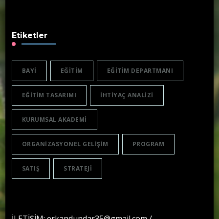
Etiketler
BAYI
EĞITIM
EĞITIM DEPARTMANI
EĞITIM TASARIMI
IHTIYAÇ ANALIZI
KURUMSAL AKADEMI
ORGANIZASYONEL GELIŞIM
PROGRAM
SATIŞ
STRATEJI
İLETİŞİM: erkandundar35@gmail.com /