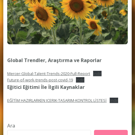
Global Trendler, Araştırma ve Raporlar
Mercer-Global-Talent-Trends-2020-Full-Report
İndir
Future-of-work-trends-post-covid-19
İndir
Eğitici Eğitimi İle İlgili Kaynaklar
EĞİTİM HAZIRLARKEN ICERIK-TASARIM-KONTROL LİSTESİ
İndir
Ara