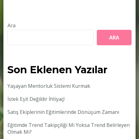
Ara
ARA
Son Eklenen Yazılar
Yaşayan Mentorluk Sistemi Kurmak
İstek Eşit Değildir İhtiyaç!
Satış Ekiplerinin Eğitimlerinde Dönüşüm Zamanı
Eğitimde Trend Takipçiliği Mi Yoksa Trend Belirleyen
Olmak Mı?