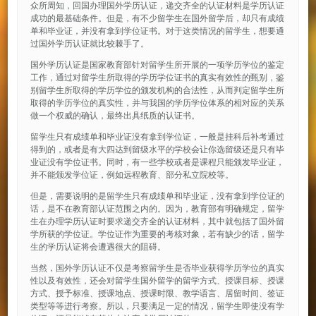
众所周知，回国办理国外学历认证，递交齐全的认证材料是学历认证
成功的最基础条件。但是，有不少留学生在国外留学后，却只有成绩
单和毕业证，并没有拿到学位证书。对于这类情况的留学生，想要通
过国外学历认证就比较棘手了。
国外学历认证是国家教育部针对留学生所开展的一项学历学位的鉴定
工作，通过对留学生所取得的学历学位证书的真实有效性的甄别，鉴
别留学生所取得的学历学位的颁发机构的合法性，从而判定留学生所
取得的学历学位的真实性，并与我国的学历学位体系的相对应的关系
做一个权威的确认，最终出具纸质的认证书。
留学生只有成绩单和毕业证没有拿到学位证，一般是挂科后补考通过
得到的，或者是有大四达到留级水平的学校会让你选留级还是只有毕
业证没有学位证书。同时，有一些学校或者是课程只能颁发毕业证，
并不能颁发学位证，例如远程教育、部分私立院校等。
但是，需要说明的是留学生只有成绩单和毕业证，没有拿到学位证的
话，是不在教育部认证范围之内的。因为，教育部有明确规定，留学
生在办理学历认证时要求递交齐全的认证材料，其中就包括了国外留
学所获的学位证。学位证作为重要的考核对象，若有缺少的话，留学
生的学历认证将会遭遇很大的阻碍。
当然，国外学历认证不仅是考察留学生是否毕业获得学历学位的真实
性以及有效性，还会对留学生国外留学的留学方式、授课目标、授课
方式、授予标准、授课地点、授课时限、教学语言、居留时间、签证
类型等等进行考察。所以，只要满足一定的情况，留学生即使没有学