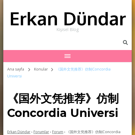
Erkan Dündar
Kişisel Blog
Ana sayfa
Konular
《国外文凭推荐》仿制Concordia
Universi
《国外文凭推荐》仿制
Concordia Universi
Erkan Dündar
›
Forumlar
›
Forum
›
《国外文凭推荐》仿制Concordia