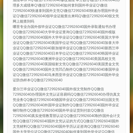
理多大成绩单Q\微信729926040如何拿到国外毕业证Q\微信
729926040快速拿到国外文凭Q\微信729926040快速办理国外毕业
证Q\微信729926040假毕业证能查出来吗Q\微信729926040假文凭
网上能查到吗
哪里专业办国外假毕业证QQ微信729926040国外录取通知书办理
QQ微信729926040大学毕业证查询QQ微信729926040国外模版
QQ微信729926040国外大学毕业证QQ微信729926040英国大学毕
业证QQ微信729926040美国学位证书QQ微信729926040加拿大毕
业证QQ微信729926040新加坡毕业证QQ微信729926040新西兰毕
业证QQ微信729926040日本学位记QQ微信729926040韩国毕业证
QQ微信729926040澳洲毕业证QQ微信729926040美国高校文凭
QQ微信729926040英国镭射文凭QQ微信729926040美国烫金文凭
QQ微信729926040国外文凭凹凸制作QQ微信729926040泰国毕业
证QQ微信729926040马来西亚毕业证QQ微信729926040国外毕业
证防伪样本QQ微信729926040
爱尔兰毕业证QQ微信729926040国外假文凭制作QQ微信
729926040办理国外文凭认证容易吗QQ微信729926040办理仿真文
凭业务QQ微信729926040德国毕业证QQ微信729926040法国文凭
QQ微信729926040外国毕业证制作QQ微信729926040国外毕业证
钢印制作QQ微信729926040国外毕业证货到付款QQ微信
729926040真实使馆教育部认证QQ微信729926040制作国外会计文
凭QQ微信729926040国外文凭认证的方式QQ微信729926040国外
文凭材料QQ微信729926040国外学历认证咨询QQ微信729926040
国外大学学位证QQ微信729926040如何拿到国外毕业证QQ微信