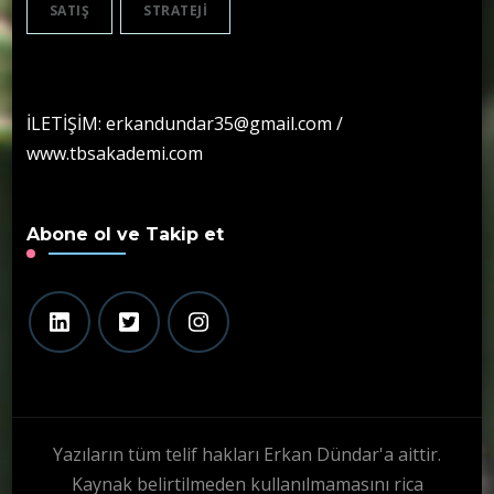
SATIŞ
STRATEJI
İLETİŞİM: erkandundar35@gmail.com /
www.tbsakademi.com
Abone ol ve Takip et
Yazıların tüm telif hakları Erkan Dündar'a aittir.
Kaynak belirtilmeden kullanılmamasını rica