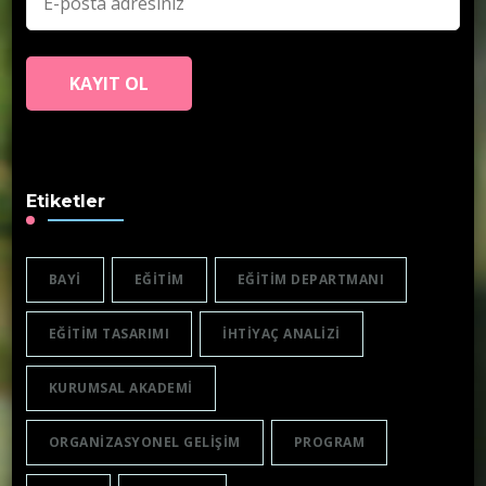
Etiketler
BAYI
EĞITIM
EĞITIM DEPARTMANI
EĞITIM TASARIMI
IHTIYAÇ ANALIZI
KURUMSAL AKADEMI
ORGANIZASYONEL GELIŞIM
PROGRAM