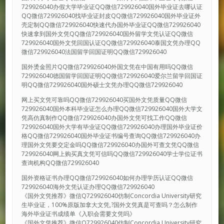
729926040办假大学毕业证QQ微信729926040国外毕业证去哪认证
QQ微信729926040找毕业证封皮QQ微信729926040国外毕业证外
壳定制QQ微信729926040快速代办国外毕业证QQ微信729926040
快速拿到国外文凭QQ微信729926040国外留学文凭认证QQ微信
729926040国外文凭回国认证QQ微信729926040泰国文凭办理QQ
微信729926040法国留学回国证明QQ微信729926040
国外烫金照片QQ微信729926040外国文凭在中国有用吗QQ微信
729926040德国留学回国证明QQ微信729926040爱尔兰留学回国证
明QQ微信729926040国外硕士文凭办理QQ微信729926040
网上买文凭可靠吗QQ微信729926040买国外文凭质量QQ微信
729926040国外本科毕业证怎么办理QQ微信729926040国外大学文
凭高仿真制作QQ微信729926040办国外文凭可找工作QQ微信
729926040国外大学有毕业证QQ微信729926040办理国外毕业证价
格QQ微信729926040国外毕业证书编号查询QQ微信729926040办
理国外文凭要交定金吗QQ微信729926040办国外可查文凭QQ微信
729926040网上购买真文凭可信吗QQ微信729926040学士学位证书
查询机构QQ微信729926040
国外资格证书办理QQ微信729926040如何办理学历认证QQ微信
729926040海外文凭认证办理QQ微信729926040
《国外文凭推荐》微信Q729926040仿制Concordia University研究
生毕业证，100%原版加拿大文凭,?国外文凭真是可查吗？怎么制作
海外毕业证书成绩单《入职会需要文凭吗》
《国外文凭推荐》微信Q729926040仿制Concordia University研究