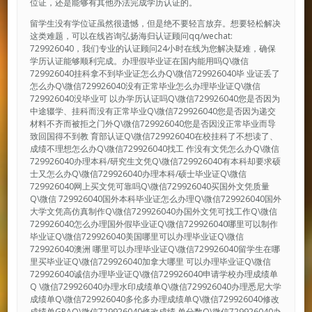
位证，还是能够有其他办法完成学历认证的。
留学生没有学位证虽然很遗憾，但是绝不要轻言放弃。想要轻松解决
这类难题，可以在线咨询弘扬海归认证顾问qq/wechat:
729926040，我们专业的认证顾问24小时在线为您解决疑难，确保
学历认证能够顺利完成。办理假毕业证在国内能用吗Q\微信
729926040挂科拿不到毕业证怎么办Q\微信729926040毕 业证丢了
怎么办Q\微信729926040没有正常毕业怎么办理毕业证Q\微信
729926040没毕业可 以办学历认证吗Q\微信729926040您是否因为
中途辍学、挂科而没有正常毕业Q\微信729926040您是否因为递交
材料不齐而被拒之门外Q\微信729926040您是否因没正常毕业而导
致回国得不到教 育部认证Q\微信729926040在校挂科了不想读了、
成绩不理想怎么办Q\微信729926040找工 作没有文凭怎么办Q\微信
729926040办理本科/研究生文凭Q\微信729926040有本科却要求硕
士又怎么办Q\微信729926040办理本科/硕士毕业证Q\微信
729926040网上买文凭可靠吗Q\微信729926040买国外文凭质量
Q\微信 729926040国外本科毕业证怎么办理Q\微信729926040国外
大学文凭高仿真制作Q\微信729926040办国外文凭可找工作Q\微信
729926040怎么办理国外假毕业证Q\微信729926040哪里可以制作
毕业证Q\微信729926040美国哪里可以办理毕业证Q\微信
729926040澳洲 哪里可以办理毕业证Q\微信729926040留学生在哪
里买毕业证Q\微信729926040加拿大哪里 可以办理毕业证Q\微信
729926040诚信办理毕业证Q\微信729926040申请学校办理成绩单
Q \微信729926040办理水印成绩单Q\微信729926040办理悉尼大学
成绩单Q\微信729926040多伦多办理成绩单Q\微信729926040修改
成绩单GPAQ\微信729926040修改成绩 单分数Q\微信729926040办