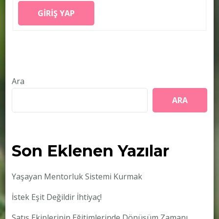
GIRIŞ YAP
Ara
ARA
Son Eklenen Yazılar
Yaşayan Mentorluk Sistemi Kurmak
İstek Eşit Değildir İhtiyaç!
Satış Ekiplerinin Eğitimlerinde Dönüşüm Zamanı