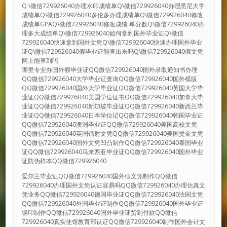
Q \微信729926040办理水印成绩单Q\微信729926040办理悉尼大学
成绩单Q\微信729926040多伦多办理成绩单Q\微信729926040修改
成绩单GPAQ\微信729926040修改成绩 单分数Q\微信729926040办
理多大成绩单Q\微信729926040如何拿到国外毕业证Q\微信
729926040快速拿到国外文凭Q\微信729926040快速办理国外毕业
证Q\微信729926040假毕业证能查出来吗Q\微信729926040假文凭
网上能查到吗
哪里专业办国外假毕业证QQ微信729926040国外录取通知书办理
QQ微信729926040大学毕业证查询QQ微信729926040国外模版
QQ微信729926040国外大学毕业证QQ微信729926040英国大学毕
业证QQ微信729926040美国学位证书QQ微信729926040加拿大毕
业证QQ微信729926040新加坡毕业证QQ微信729926040新西兰毕
业证QQ微信729926040日本学位记QQ微信729926040韩国毕业证
QQ微信729926040澳洲毕业证QQ微信729926040美国高校文凭
QQ微信729926040英国镭射文凭QQ微信729926040美国烫金文凭
QQ微信729926040国外文凭凹凸制作QQ微信729926040泰国毕业
证QQ微信729926040马来西亚毕业证QQ微信729926040国外毕业
证防伪样本QQ微信729926040
爱尔兰毕业证QQ微信729926040国外假文凭制作QQ微信
729926040办理国外文凭认证容易吗QQ微信729926040办理仿真文
凭业务QQ微信729926040德国毕业证QQ微信729926040法国文凭
QQ微信729926040外国毕业证制作QQ微信729926040国外毕业证
钢印制作QQ微信729926040国外毕业证货到付款QQ微信
729926040真实使馆教育部认证QQ微信729926040制作国外会计文