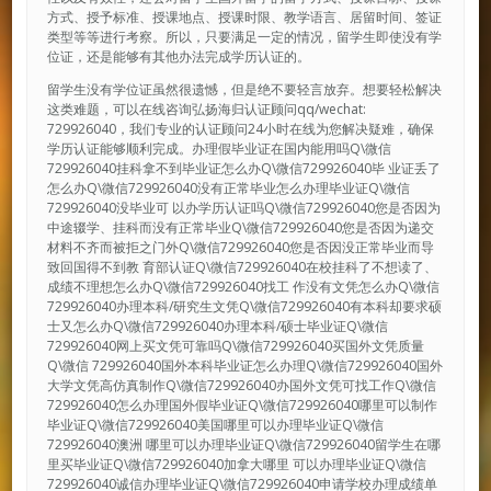
方式、授予标准、授课地点、授课时限、教学语言、居留时间、签证
类型等等进行考察。所以，只要满足一定的情况，留学生即使没有学
位证，还是能够有其他办法完成学历认证的。
留学生没有学位证虽然很遗憾，但是绝不要轻言放弃。想要轻松解决
这类难题，可以在线咨询弘扬海归认证顾问qq/wechat:
729926040，我们专业的认证顾问24小时在线为您解决疑难，确保
学历认证能够顺利完成。办理假毕业证在国内能用吗Q\微信
729926040挂科拿不到毕业证怎么办Q\微信729926040毕 业证丢了
怎么办Q\微信729926040没有正常毕业怎么办理毕业证Q\微信
729926040没毕业可 以办学历认证吗Q\微信729926040您是否因为
中途辍学、挂科而没有正常毕业Q\微信729926040您是否因为递交
材料不齐而被拒之门外Q\微信729926040您是否因没正常毕业而导
致回国得不到教 育部认证Q\微信729926040在校挂科了不想读了、
成绩不理想怎么办Q\微信729926040找工 作没有文凭怎么办Q\微信
729926040办理本科/研究生文凭Q\微信729926040有本科却要求硕
士又怎么办Q\微信729926040办理本科/硕士毕业证Q\微信
729926040网上买文凭可靠吗Q\微信729926040买国外文凭质量
Q\微信 729926040国外本科毕业证怎么办理Q\微信729926040国外
大学文凭高仿真制作Q\微信729926040办国外文凭可找工作Q\微信
729926040怎么办理国外假毕业证Q\微信729926040哪里可以制作
毕业证Q\微信729926040美国哪里可以办理毕业证Q\微信
729926040澳洲 哪里可以办理毕业证Q\微信729926040留学生在哪
里买毕业证Q\微信729926040加拿大哪里 可以办理毕业证Q\微信
729926040诚信办理毕业证Q\微信729926040申请学校办理成绩单