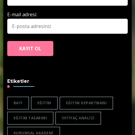
E-mail adresi:
Etiketler
BAYI
EĞITIM
EĞITIM DEPARTMANI
EĞITIM TASARIMI
IHTIYAÇ ANALIZI
KURUMSAL AKADEMI