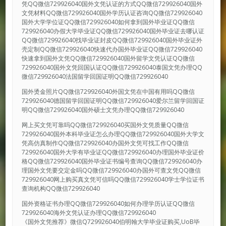
凭QQ微信729926040国外文凭认证的方式QQ微信729926040国外
文凭材料QQ微信729926040国外学历认证咨询QQ微信729926040
国外大学学位证QQ微信729926040如何拿到国外毕业证QQ微信
729926040办假大学毕业证QQ微信729926040国外毕业证去哪认证
QQ微信729926040找毕业证封皮QQ微信729926040国外毕业证外
壳定制QQ微信729926040快速代办国外毕业证QQ微信729926040
快速拿到国外文凭QQ微信729926040国外留学文凭认证QQ微信
729926040国外文凭回国认证QQ微信729926040泰国文凭办理QQ
微信729926040法国留学回国证明QQ微信729926040
国外烫金照片QQ微信729926040外国文凭在中国有用吗QQ微信
729926040德国留学回国证明QQ微信729926040爱尔兰留学回国证
明QQ微信729926040国外硕士文凭办理QQ微信729926040
网上买文凭可靠吗QQ微信729926040买国外文凭质量QQ微信
729926040国外本科毕业证怎么办理QQ微信729926040国外大学文
凭高仿真制作QQ微信729926040办国外文凭可找工作QQ微信
729926040国外大学有毕业证QQ微信729926040办理国外毕业证价
格QQ微信729926040国外毕业证书编号查询QQ微信729926040办
理国外文凭要交定金吗QQ微信729926040办国外可查文凭QQ微信
729926040网上购买真文凭可信吗QQ微信729926040学士学位证书
查询机构QQ微信729926040
国外资格证书办理QQ微信729926040如何办理学历认证QQ微信
729926040海外文凭认证办理QQ微信729926040
《国外文凭推荐》微信Q729926040伯明翰大学毕业证购买,UoB毕