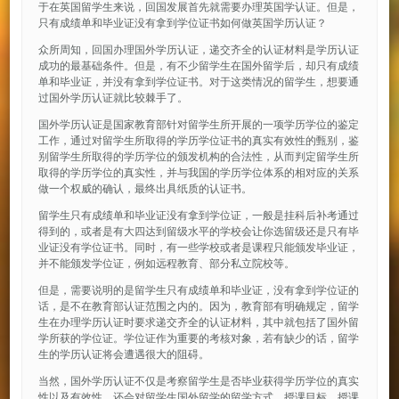
于在英国留学生来说，回国发展首先就需要办理英国学认证。但是，
只有成绩单和毕业证没有拿到学位证书如何做英国学历认证？
众所周知，回国办理国外学历认证，递交齐全的认证材料是学历认证
成功的最基础条件。但是，有不少留学生在国外留学后，却只有成绩
单和毕业证，并没有拿到学位证书。对于这类情况的留学生，想要通
过国外学历认证就比较棘手了。
国外学历认证是国家教育部针对留学生所开展的一项学历学位的鉴定
工作，通过对留学生所取得的学历学位证书的真实有效性的甄别，鉴
别留学生所取得的学历学位的颁发机构的合法性，从而判定留学生所
取得的学历学位的真实性，并与我国的学历学位体系的相对应的关系
做一个权威的确认，最终出具纸质的认证书。
留学生只有成绩单和毕业证没有拿到学位证，一般是挂科后补考通过
得到的，或者是有大四达到留级水平的学校会让你选留级还是只有毕
业证没有学位证书。同时，有一些学校或者是课程只能颁发毕业证，
并不能颁发学位证，例如远程教育、部分私立院校等。
但是，需要说明的是留学生只有成绩单和毕业证，没有拿到学位证的
话，是不在教育部认证范围之内的。因为，教育部有明确规定，留学
生在办理学历认证时要求递交齐全的认证材料，其中就包括了国外留
学所获的学位证。学位证作为重要的考核对象，若有缺少的话，留学
生的学历认证将会遭遇很大的阻碍。
当然，国外学历认证不仅是考察留学生是否毕业获得学历学位的真实
性以及有效性，还会对留学生国外留学的留学方式、授课目标、授课