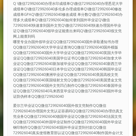
Q \微信729926040办理水印成绩单Q\微信729926040办理悉尼大学
成绩单Q\微信729926040多伦多办理成绩单Q\微信729926040修改
成绩单GPAQ\微信729926040修改成绩 单分数Q\微信729926040办
理多大成绩单Q\微信729926040如何拿到国外毕业证Q\微信
729926040快速拿到国外文凭Q\微信729926040快速办理国外毕业
证Q\微信729926040假毕业证能查出来吗Q\微信729926040假文凭
网上能查到吗
哪里专业办国外假毕业证QQ微信729926040国外录取通知书办理
QQ微信729926040大学毕业证查询QQ微信729926040国外模版
QQ微信729926040国外大学毕业证QQ微信729926040英国大学毕
业证QQ微信729926040美国学位证书QQ微信729926040加拿大毕
业证QQ微信729926040新加坡毕业证QQ微信729926040新西兰毕
业证QQ微信729926040日本学位记QQ微信729926040韩国毕业证
QQ微信729926040澳洲毕业证QQ微信729926040美国高校文凭
QQ微信729926040英国镭射文凭QQ微信729926040美国烫金文凭
QQ微信729926040国外文凭凹凸制作QQ微信729926040泰国毕业
证QQ微信729926040马来西亚毕业证QQ微信729926040国外毕业
证防伪样本QQ微信729926040
爱尔兰毕业证QQ微信729926040国外假文凭制作QQ微信
729926040办理国外文凭认证容易吗QQ微信729926040办理仿真文
凭业务QQ微信729926040德国毕业证QQ微信729926040法国文凭
QQ微信729926040外国毕业证制作QQ微信729926040国外毕业证
钢印制作QQ微信729926040国外毕业证货到付款QQ微信
729926040真实使馆教育部认证QQ微信729926040制作国外会计文