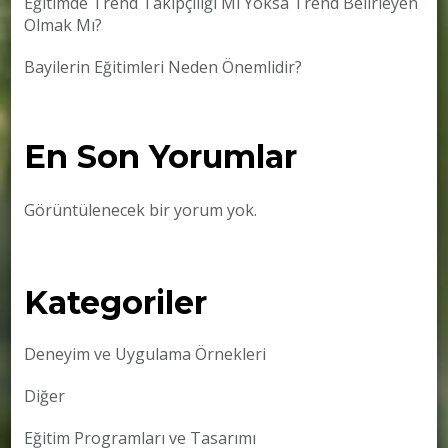
Eğitimde Trend Takipçiliği Mi Yoksa Trend Belirleyen
Olmak Mı?
Bayilerin Eğitimleri Neden Önemlidir?
En Son Yorumlar
Görüntülenecek bir yorum yok.
Kategoriler
Deneyim ve Uygulama Örnekleri
Diğer
Eğitim Programları ve Tasarımı