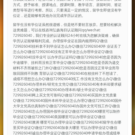
方式、授予标准、授课地点、授课时限、教学语言、居留时间、签证
类型等等进行考察。所以，只要满足一定的情况，留学生即使没有学
位证，还是能够有其他办法完成学历认证的。
留学生没有学位证虽然很遗憾，但是绝不要轻言放弃。想要轻松解决
这类难题，可以在线咨询弘扬海归认证顾问qq/wechat:
729926040，我们专业的认证顾问24小时在线为您解决疑难，确保
学历认证能够顺利完成。办理假毕业证在国内能用吗Q\微信
729926040挂科拿不到毕业证怎么办Q\微信729926040毕 业证丢了
怎么办Q\微信729926040没有正常毕业怎么办理毕业证Q\微信
729926040没毕业可 以办学历认证吗Q\微信729926040您是否因为
中途辍学、挂科而没有正常毕业Q\微信729926040您是否因为递交
材料不齐而被拒之门外Q\微信729926040您是否因没正常毕业而导
致回国得不到教 育部认证Q\微信729926040在校挂科了不想读了、
成绩不理想怎么办Q\微信729926040找工 作没有文凭怎么办Q\微信
729926040办理本科/研究生文凭Q\微信729926040有本科却要求硕
士又怎么办Q\微信729926040办理本科/硕士毕业证Q\微信
729926040网上买文凭可靠吗Q\微信729926040买国外文凭质量
Q\微信 729926040国外本科毕业证怎么办理Q\微信729926040国外
大学文凭高仿真制作Q\微信729926040办国外文凭可找工作Q\微信
729926040怎么办理国外假毕业证Q\微信729926040哪里可以制作
毕业证Q\微信729926040美国哪里可以办理毕业证Q\微信
729926040澳洲 哪里可以办理毕业证Q\微信729926040留学生在哪
里买毕业证Q\微信729926040加拿大哪里 可以办理毕业证Q\微信
729926040诚信办理毕业证Q\微信729926040申请学校办理成绩单