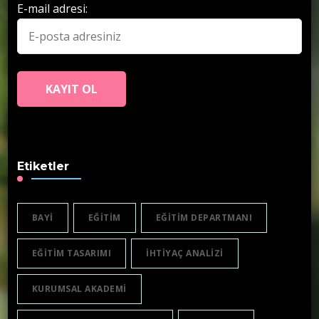
E-mail adresi:
Etiketler
BAYI
EĞITIM
EĞITIM DEPARTMANI
EĞITIM TASARIMI
IHTIYAÇ ANALIZI
KURUMSAL AKADEMI