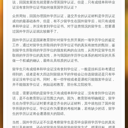
说，回国发展首先就需要办理英国学认证。但是，只有成绩单和毕业
证没有拿到学位证书如何做英国学历认证？
众所周知，回国办理国外学历认证，递交齐全的认证材料是学历认证
成功的最基础条件。但是，有不少留学生在国外留学后，却只有成绩
单和毕业证，并没有拿到学位证书。对于这类情况的留学生，想要通
过国外学历认证就比较棘手了。
国外学历认证是国家教育部针对留学生所开展的一项学历学位的鉴定
工作，通过对留学生所取得的学历学位证书的真实有效性的甄别，鉴
别留学生所取得的学历学位的颁发机构的合法性，从而判定留学生所
取得的学历学位的真实性，并与我国的学历学位体系的相对应的关系
做一个权威的确认，最终出具纸质的认证书。
留学生只有成绩单和毕业证没有拿到学位证，一般是挂科后补考通过
得到的，或者是有大四达到留级水平的学校会让你选留级还是只有毕
业证没有学位证书。同时，有一些学校或者是课程只能颁发毕业证，
并不能颁发学位证，例如远程教育、部分私立院校等。
但是，需要说明的是留学生只有成绩单和毕业证，没有拿到学位证的
话，是不在教育部认证范围之内的。因为，教育部有明确规定，留学
生在办理学历认证时要求递交齐全的认证材料，其中就包括了国外留
学所获的学位证。学位证作为重要的考核对象，若有缺少的话，留学
生的学历认证将会遭遇很大的阻碍。
当然，国外学历认证不仅是考察留学生是否毕业获得学历学位的真实
性以及有效性，还会对留学生国外留学的留学方式、授课目标、授课