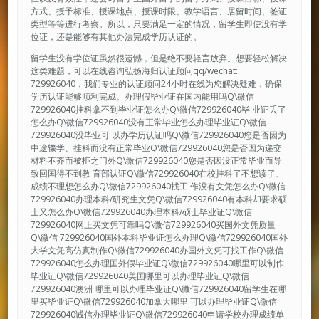
方式、授予标准、授课地点、授课时限、教学语言、居留时间、签证
类型等等进行考察。所以，只要满足一定的情况，留学生即使没有学
位证，还是能够有其他办法完成学历认证的。
留学生没有学位证虽然很遗憾，但是绝不要轻言放弃。想要轻松解决
这类难题，可以在线咨询弘扬海归认证顾问qq/wechat:
729926040，我们专业的认证顾问24小时在线为您解决疑难，确保
学历认证能够顺利完成。办理假毕业证在国内能用吗Q\微信
729926040挂科拿不到毕业证怎么办Q\微信729926040毕 业证丢了
怎么办Q\微信729926040没有正常毕业怎么办理毕业证Q\微信
729926040没毕业可 以办学历认证吗Q\微信729926040您是否因为
中途辍学、挂科而没有正常毕业Q\微信729926040您是否因为递交
材料不齐而被拒之门外Q\微信729926040您是否因没正常毕业而导
致回国得不到教 育部认证Q\微信729926040在校挂科了不想读了、
成绩不理想怎么办Q\微信729926040找工 作没有文凭怎么办Q\微信
729926040办理本科/研究生文凭Q\微信729926040有本科却要求硕
士又怎么办Q\微信729926040办理本科/硕士毕业证Q\微信
729926040网上买文凭可靠吗Q\微信729926040买国外文凭质量
Q\微信 729926040国外本科毕业证怎么办理Q\微信729926040国外
大学文凭高仿真制作Q\微信729926040办国外文凭可找工作Q\微信
729926040怎么办理国外假毕业证Q\微信729926040哪里可以制作
毕业证Q\微信729926040美国哪里可以办理毕业证Q\微信
729926040澳洲 哪里可以办理毕业证Q\微信729926040留学生在哪
里买毕业证Q\微信729926040加拿大哪里 可以办理毕业证Q\微信
729926040诚信办理毕业证Q\微信729926040申请学校办理成绩单