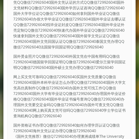
凭QQ微信729926040国外文凭认证的方式QQ微信729926040国外
文凭材料QQ微信729926040国外学历认证咨询QQ微信729926040
国外大学学位证QQ微信729926040如何拿到国外毕业证QQ微信
729926040办假大学毕业证QQ微信729926040国外毕业证去哪认证
QQ微信729926040找毕业证封皮QQ微信729926040国外毕业证外
壳定制QQ微信729926040快速代办国外毕业证QQ微信729926040
快速拿到国外文凭QQ微信729926040国外留学文凭认证QQ微信
729926040国外文凭回国认证QQ微信729926040泰国文凭办理QQ
微信729926040法国留学回国证明QQ微信729926040
国外烫金照片QQ微信729926040外国文凭在中国有用吗QQ微信
729926040德国留学回国证明QQ微信729926040爱尔兰留学回国证
明QQ微信729926040国外硕士文凭办理QQ微信729926040
网上买文凭可靠吗QQ微信729926040买国外文凭质量QQ微信
729926040国外本科毕业证怎么办理QQ微信729926040国外大学文
凭高仿真制作QQ微信729926040办国外文凭可找工作QQ微信
729926040国外大学有毕业证QQ微信729926040办理国外毕业证价
格QQ微信729926040国外毕业证书编号查询QQ微信729926040办
理国外文凭要交定金吗QQ微信729926040办国外可查文凭QQ微信
729926040网上购买真文凭可信吗QQ微信729926040学士学位证书
查询机构QQ微信729926040
国外资格证书办理QQ微信729926040如何办理学历认证QQ微信
729926040海外文凭认证办理QQ微信729926040
《国外文凭推荐》微信Q729926040办理澳洲成绩单The University