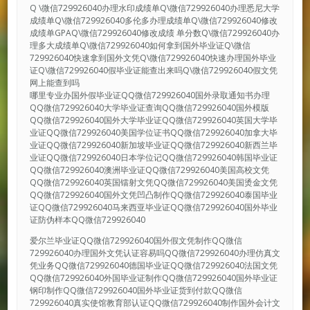
Q \微信729926040办理水印成绩单Q\微信729926040办理悉尼大学
成绩单Q\微信729926040多伦多办理成绩单Q\微信729926040修改
成绩单GPAQ\微信729926040修改成绩 单分数Q\微信729926040办
理多大成绩单Q\微信729926040如何拿到国外毕业证Q\微信
729926040快速拿到国外文凭Q\微信729926040快速办理国外毕业
证Q\微信729926040假毕业证能查出来吗Q\微信729926040假文凭
网上能查到吗
哪里专业办国外假毕业证QQ微信729926040国外录取通知书办理
QQ微信729926040大学毕业证查询QQ微信729926040国外模版
QQ微信729926040国外大学毕业证QQ微信729926040英国大学毕
业证QQ微信729926040美国学位证书QQ微信729926040加拿大毕
业证QQ微信729926040新加坡毕业证QQ微信729926040新西兰毕
业证QQ微信729926040日本学位记QQ微信729926040韩国毕业证
QQ微信729926040澳洲毕业证QQ微信729926040美国高校文凭
QQ微信729926040英国镭射文凭QQ微信729926040美国烫金文凭
QQ微信729926040国外文凭凹凸制作QQ微信729926040泰国毕业
证QQ微信729926040马来西亚毕业证QQ微信729926040国外毕业
证防伪样本QQ微信729926040
爱尔兰毕业证QQ微信729926040国外假文凭制作QQ微信
729926040办理国外文凭认证容易吗QQ微信729926040办理仿真文
凭业务QQ微信729926040德国毕业证QQ微信729926040法国文凭
QQ微信729926040外国毕业证制作QQ微信729926040国外毕业证
钢印制作QQ微信729926040国外毕业证货到付款QQ微信
729926040真实使馆教育部认证QQ微信729926040制作国外会计文