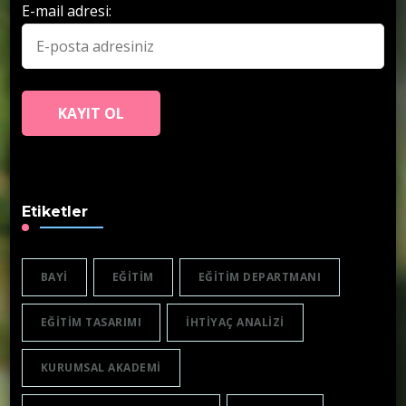
E-mail adresi:
Etiketler
BAYI
EĞITIM
EĞITIM DEPARTMANI
EĞITIM TASARIMI
IHTIYAÇ ANALIZI
KURUMSAL AKADEMI