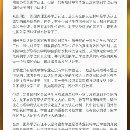
需要办理英国学认证。但是，只有成绩单和毕业证没有拿到学位证书
如何做英国学历认证？
众所周知，回国办理国外学历认证，递交齐全的认证材料是学历认证
成功的最基础条件。但是，有不少留学生在国外留学后，却只有成绩
单和毕业证，并没有拿到学位证书。对于这类情况的留学生，想要通
过国外学历认证就比较棘手了。
国外学历认证是国家教育部针对留学生所开展的一项学历学位的鉴定
工作，通过对留学生所取得的学历学位证书的真实有效性的甄别，鉴
别留学生所取得的学历学位的颁发机构的合法性，从而判定留学生所
取得的学历学位的真实性，并与我国的学历学位体系的相对应的关系
做一个权威的确认，最终出具纸质的认证书。
留学生只有成绩单和毕业证没有拿到学位证，一般是挂科后补考通过
得到的，或者是有大四达到留级水平的学校会让你选留级还是只有毕
业证没有学位证书。同时，有一些学校或者是课程只能颁发毕业证，
并不能颁发学位证，例如远程教育、部分私立院校等。
但是，需要说明的是留学生只有成绩单和毕业证，没有拿到学位证的
话，是不在教育部认证范围之内的。因为，教育部有明确规定，留学
生在办理学历认证时要求递交齐全的认证材料，其中就包括了国外留
学所获的学位证。学位证作为重要的考核对象，若有缺少的话，留学
生的学历认证将会遭遇很大的阻碍。
当然，国外学历认证不仅是考察留学生是否毕业获得学历学位的真实
性以及有效性，还会对留学生国外留学的留学方式、授课目标、授课