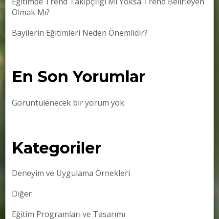
Eğitimde Trend Takipçiliği Mi Yoksa Trend Belirleyen
Olmak Mı?
Bayilerin Eğitimleri Neden Önemlidir?
En Son Yorumlar
Görüntülenecek bir yorum yok.
Kategoriler
Deneyim ve Uygulama Örnekleri
Diğer
Eğitim Programları ve Tasarımı