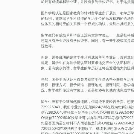
却只有成绩单和毕业证，并没有拿到学位证书。对于这类
国外学历认证是国家教育部针对留学生所开展的一项学历
的甄别，鉴别留学生所取得的学历学位的颁发机构的合法
位体系的相对应的关系做一个权威的确认，最终出具纸质
留学生只有成绩单和毕业证没有拿到学位证，一般是挂科
还是只有毕业证没有学位证书。同时，有一些学校或者是
院校等。
但是，需要说明的是留学生只有成绩单和毕业证，没有拿
规定，留学生在办理学历认证时要求递交齐全的认证材料
象，若有缺少的话，留学生的学历认证将会遭遇很大的阻
当然，国外学历认证不仅是考察留学生是否毕业获得学历
目标、授课方式、授予标准、授课地点、授课时限、教学
况，留学生即使没有学位证，还是能够有其他办法完成学
留学生没有学位证虽然很遗憾，但是绝不要轻言放弃。想要轻松
729926040，我们专业的认证顾问24小时在线为您解
信729926040挂科拿不到毕业证怎么办Q\微信7299260
Q\微信729926040没毕业可 以办学历认证吗Q\微信729
您是否因为递交材料不齐而被拒之门外Q\微信72992604
729926040在校挂科了不想读了、成绩不理想怎么办Q\微信7
研究生文凭Q\微信729926040有本科却要求硕士又怎么办Q\