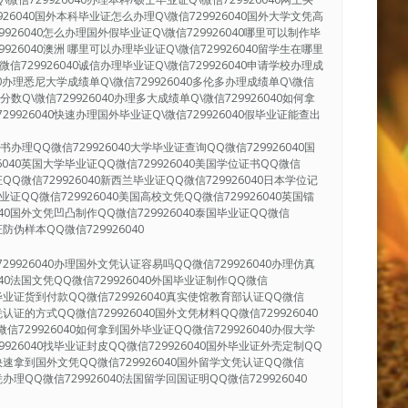
9926040国外本科毕业证怎么办理Q\微信729926040国外大学文凭高
9926040怎么办理国外假毕业证Q\微信729926040哪里可以制作毕
9926040澳洲 哪里可以办理毕业证Q\微信729926040留学生在哪里
微信729926040诚信办理毕业证Q\微信729926040申请学校办理成
040办理悉尼大学成绩单Q\微信729926040多伦多办理成绩单Q\微信
单分数Q\微信729926040办理多大成绩单Q\微信729926040如何拿
29926040快速办理国外毕业证Q\微信729926040假毕业证能查出
办理QQ微信729926040大学毕业证查询QQ微信729926040国
6040英国大学毕业证QQ微信729926040美国学位证书QQ微信
证QQ微信729926040新西兰毕业证QQ微信729926040日本学位记
毕业证QQ微信729926040美国高校文凭QQ微信729926040英国镭
040国外文凭凹凸制作QQ微信729926040泰国毕业证QQ微信
证防伪样本QQ微信729926040
29926040办理国外文凭认证容易吗QQ微信729926040办理仿真
040法国文凭QQ微信729926040外国毕业证制作QQ微信
国外毕业证货到付款QQ微信729926040真实使馆教育部认证QQ微信
凭认证的方式QQ微信729926040国外文凭材料QQ微信729926040
信729926040如何拿到国外毕业证QQ微信729926040办假大学
9926040找毕业证封皮QQ微信729926040国外毕业证外壳定制QQ
40快速拿到国外文凭QQ微信729926040国外留学文凭认证QQ微信
凭办理QQ微信729926040法国留学回国证明QQ微信729926040