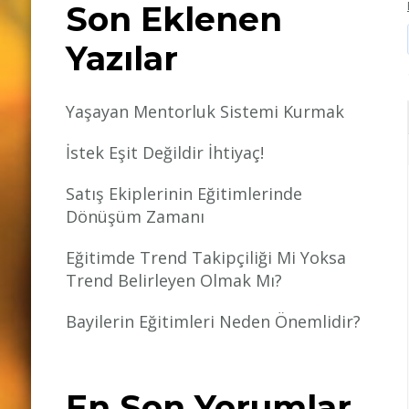
Son Eklenen
Yazılar
Yaşayan Mentorluk Sistemi Kurmak
İstek Eşit Değildir İhtiyaç!
Satış Ekiplerinin Eğitimlerinde
Dönüşüm Zamanı
Eğitimde Trend Takipçiliği Mi Yoksa
Trend Belirleyen Olmak Mı?
Bayilerin Eğitimleri Neden Önemlidir?
En Son Yorumlar