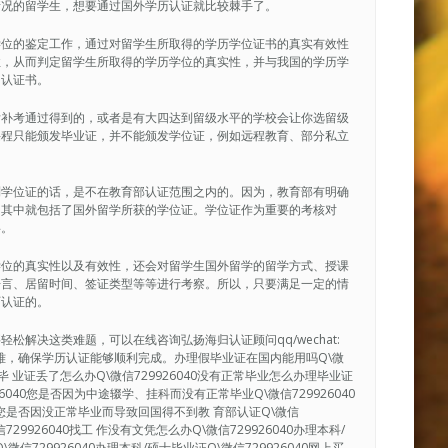
情况的留学生，想要通过国外学历认证就比较棘手了。
学位的鉴定工作，通过对留学生所取得的学历学位证书的真实有效性
性，从而判定留学生所取得的学历学位的真实性，并与我国的学历学
的认证书。
后补考通过得到的，或者是有大四达到留级水平的学校会让你选留级
课程只能颁发毕业证，并不能颁发学位证，例如远程教育、部分私立
到学位证的话，是不在教育部认证范围之内的。因为，教育部有明确
，其中就包括了国外留学所获的学位证。学位证作为重要的考核对
碍。
学位的真实性以及有效性，还会对留学生国外留学的留学方式、授课
语言、居留时间、签证类型等等进行考察。所以，只要满足一定的情
历认证的。
解决这类难题，可以在线咨询弘扬海归认证顾问qq/wechat:
决疑难，确保学历认证能够顺利完成。办理假毕业证在国内能用吗Q\微
40毕 业证丢了怎么办Q\微信729926040没有正常毕业怎么办理毕业证
926040您是否因为中途辍学、挂科而没有正常毕业Q\微信729926040
0您是否因没正常毕业而导致回国得不到教 育部认证Q\微信
29926040找工 作没有文凭怎么办Q\微信729926040办理本科/
微信729926040办理本科/硕士毕业证Q\微信729926040网上买