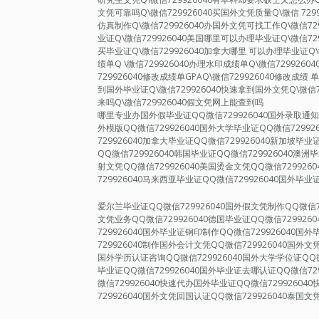
文凭可靠吗Q\微信729926040买国外文凭质量Q\微信 72
仿真制作Q\微信729926040办国外文凭可找工作Q\微信72
业证Q\微信729926040美国哪里可以办理毕业证Q\微信72
买毕业证Q\微信729926040加拿大哪里 可以办理毕业证Q\
绩单Q \微信729926040办理水印成绩单Q\微信729926
729926040修改成绩单GPAQ\微信729926040修改成绩 
到国外毕业证Q\微信729926040快速拿到国外文凭Q\微信7
来吗Q\微信729926040假文凭网上能查到吗
哪里专业办国外假毕业证QQ微信729926040国外录取通知书
外模版QQ微信729926040国外大学毕业证QQ微信72992
729926040加拿大毕业证QQ微信729926040新加坡毕业
QQ微信729926040韩国毕业证QQ微信729926040澳洲
射文凭QQ微信729926040美国烫金文凭QQ微信729926
729926040马来西亚毕业证QQ微信729926040国外毕业
爱尔兰毕业证QQ微信729926040国外假文凭制作QQ微信7
文凭业务QQ微信729926040德国毕业证QQ微信729926
729926040国外毕业证钢印制作QQ微信729926040
729926040制作国外会计文凭QQ微信729926040国外文
国外学历认证咨询QQ微信729926040国外大学学位证QQ微
毕业证QQ微信729926040国外毕业证去哪认证QQ微信72
微信729926040快速代办国外毕业证QQ微信7299260
729926040国外文凭回国认证QQ微信729926040泰国文