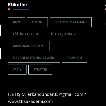
Etiketler
BAYI
EĞITIM
EĞITIM DEPARTMANI
EĞITIM TASARIMI
IHTIYAÇ ANALIZI
KURUMSAL AKADEMI
ORGANIZASYONEL GELIŞIM
PROGRAM
SATIŞ
STRATEJI
İLETİŞİM: erkandundar35@gmail.com /
www.tbsakademi.com