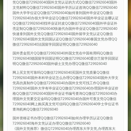
凭QQ微信729926040国外文凭认证的方式QQ微信729926040国外
文凭材料QQ微信729926040国外学历认证咨询QQ微信729926040
国外大学学位证QQ微信729926040如何拿到国外毕业证QQ微信
729926040办假大学毕业证QQ微信729926040国外毕业证去哪认证
QQ微信729926040找毕业证封皮QQ微信729926040国外毕业证外
壳定制QQ微信729926040快速代办国外毕业证QQ微信729926040
快速拿到国外文凭QQ微信729926040国外留学文凭认证QQ微信
729926040国外文凭回国认证QQ微信729926040泰国文凭办理QQ
微信729926040法国留学回国证明QQ微信729926040
国外烫金照片QQ微信729926040外国文凭在中国有用吗QQ微信
729926040德国留学回国证明QQ微信729926040爱尔兰留学回国证
明QQ微信729926040国外硕士文凭办理QQ微信729926040
网上买文凭可靠吗QQ微信729926040买国外文凭质量QQ微信
729926040国外本科毕业证怎么办理QQ微信729926040国外大学文
凭高仿真制作QQ微信729926040办国外文凭可找工作QQ微信
729926040国外大学有毕业证QQ微信729926040办理国外毕业证价
格QQ微信729926040国外毕业证书编号查询QQ微信729926040办
理国外文凭要交定金吗QQ微信729926040办国外可查文凭QQ微信
729926040网上购买真文凭可信吗QQ微信729926040学士学位证书
查询机构QQ微信729926040
国外资格证书办理QQ微信729926040如何办理学历认证QQ微信
729926040海外文凭认证办理QQ微信729926040
《国外文凭推荐》微信Q729926040办理西东大学文凭,办理西东大