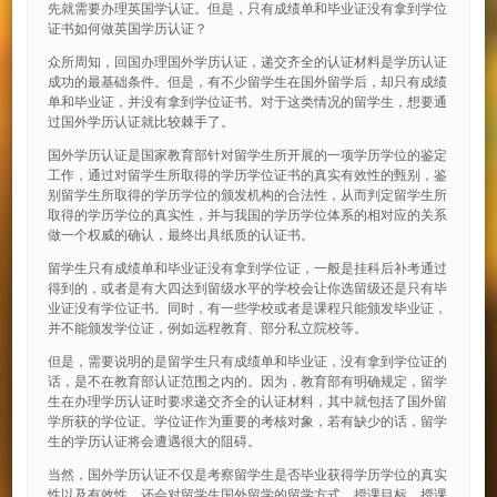
先就需要办理英国学认证。但是，只有成绩单和毕业证没有拿到学位
证书如何做英国学历认证？
众所周知，回国办理国外学历认证，递交齐全的认证材料是学历认证
成功的最基础条件。但是，有不少留学生在国外留学后，却只有成绩
单和毕业证，并没有拿到学位证书。对于这类情况的留学生，想要通
过国外学历认证就比较棘手了。
国外学历认证是国家教育部针对留学生所开展的一项学历学位的鉴定
工作，通过对留学生所取得的学历学位证书的真实有效性的甄别，鉴
别留学生所取得的学历学位的颁发机构的合法性，从而判定留学生所
取得的学历学位的真实性，并与我国的学历学位体系的相对应的关系
做一个权威的确认，最终出具纸质的认证书。
留学生只有成绩单和毕业证没有拿到学位证，一般是挂科后补考通过
得到的，或者是有大四达到留级水平的学校会让你选留级还是只有毕
业证没有学位证书。同时，有一些学校或者是课程只能颁发毕业证，
并不能颁发学位证，例如远程教育、部分私立院校等。
但是，需要说明的是留学生只有成绩单和毕业证，没有拿到学位证的
话，是不在教育部认证范围之内的。因为，教育部有明确规定，留学
生在办理学历认证时要求递交齐全的认证材料，其中就包括了国外留
学所获的学位证。学位证作为重要的考核对象，若有缺少的话，留学
生的学历认证将会遭遇很大的阻碍。
当然，国外学历认证不仅是考察留学生是否毕业获得学历学位的真实
性以及有效性，还会对留学生国外留学的留学方式、授课目标、授课