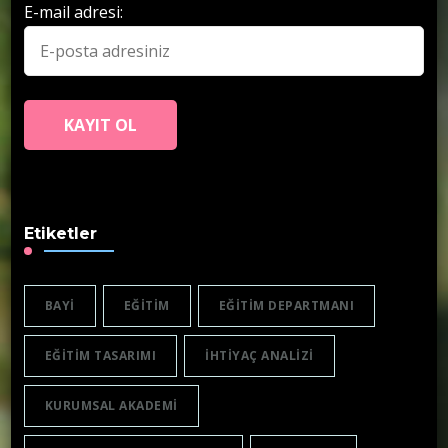
E-mail adresi:
Etiketler
BAYI
EĞITIM
EĞITIM DEPARTMANI
EĞITIM TASARIMI
IHTIYAÇ ANALIZI
KURUMSAL AKADEMI