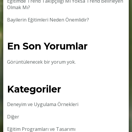
Eğitimde Trend Takipçiliği Mi Yoksa Trend Belirleyen
Olmak Mı?
Bayilerin Eğitimleri Neden Önemlidir?
En Son Yorumlar
Görüntülenecek bir yorum yok.
Kategoriler
Deneyim ve Uygulama Örnekleri
Diğer
Eğitim Programları ve Tasarımı