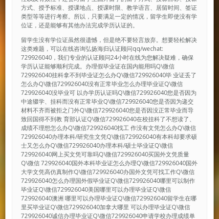
方式、授予标准、授课地点、授课时限、教学语言、居留时间、签证
类型等等进行考察。所以，只要满足一定的情况，留学生即使没有学
位证，还是能够有其他办法完成学历认证的。
留学生没有学位证虽然很遗憾，但是绝不要轻言放弃。想要轻松解决
这类难题，可以在线咨询弘扬海归认证顾问qq/wechat:
729926040，我们专业的认证顾问24小时在线为您解决疑难，确保
学历认证能够顺利完成。办理假毕业证在国内能用吗Q\微信
729926040挂科拿不到毕业证怎么办Q\微信729926040毕 业证丢了
怎么办Q\微信729926040没有正常毕业怎么办理毕业证Q\微信
729926040没毕业可 以办学历认证吗Q\微信729926040您是否因为
中途辍学、挂科而没有正常毕业Q\微信729926040您是否因为递交
材料不齐而被拒之门外Q\微信729926040您是否因没正常毕业而导
致回国得不到教 育部认证Q\微信729926040在校挂科了不想读了、
成绩不理想怎么办Q\微信729926040找工 作没有文凭怎么办Q\微信
729926040办理本科/研究生文凭Q\微信729926040有本科却要求硕
士又怎么办Q\微信729926040办理本科/硕士毕业证Q\微信
729926040网上买文凭可靠吗Q\微信729926040买国外文凭质量
Q\微信 729926040国外本科毕业证怎么办理Q\微信729926040国外
大学文凭高仿真制作Q\微信729926040办国外文凭可找工作Q\微信
729926040怎么办理国外假毕业证Q\微信729926040哪里可以制作
毕业证Q\微信729926040美国哪里可以办理毕业证Q\微信
729926040澳洲 哪里可以办理毕业证Q\微信729926040留学生在哪
里买毕业证Q\微信729926040加拿大哪里 可以办理毕业证Q\微信
729926040诚信办理毕业证Q\微信729926040申请学校办理成绩单