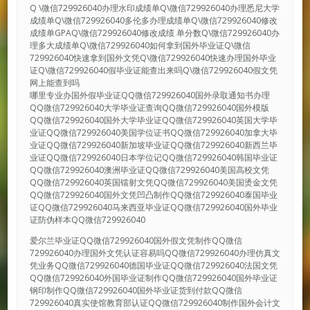
Q \微信729926040办理水印成绩单Q\微信729926040办理悉尼大学
成绩单Q\微信729926040多伦多办理成绩单Q\微信729926040修改
成绩单GPAQ\微信729926040修改成绩 单分数Q\微信729926040办
理多大成绩单Q\微信729926040如何拿到国外毕业证Q\微信
729926040快速拿到国外文凭Q\微信729926040快速办理国外毕业
证Q\微信729926040假毕业证能查出来吗Q\微信729926040假文凭
网上能查到吗
哪里专业办国外假毕业证QQ微信729926040国外录取通知书办理
QQ微信729926040大学毕业证查询QQ微信729926040国外模版
QQ微信729926040国外大学毕业证QQ微信729926040英国大学毕
业证QQ微信729926040美国学位证书QQ微信729926040加拿大毕
业证QQ微信729926040新加坡毕业证QQ微信729926040新西兰毕
业证QQ微信729926040日本学位记QQ微信729926040韩国毕业证
QQ微信729926040澳洲毕业证QQ微信729926040美国高校文凭
QQ微信729926040英国镭射文凭QQ微信729926040美国烫金文凭
QQ微信729926040国外文凭凹凸制作QQ微信729926040泰国毕业
证QQ微信729926040马来西亚毕业证QQ微信729926040国外毕业
证防伪样本QQ微信729926040
爱尔兰毕业证QQ微信729926040国外假文凭制作QQ微信
729926040办理国外文凭认证容易吗QQ微信729926040办理仿真文
凭业务QQ微信729926040德国毕业证QQ微信729926040法国文凭
QQ微信729926040外国毕业证制作QQ微信729926040国外毕业证
钢印制作QQ微信729926040国外毕业证货到付款QQ微信
729926040真实使馆教育部认证QQ微信729926040制作国外会计文