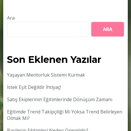
Ara
ARA
Son Eklenen Yazılar
Yaşayan Mentorluk Sistemi Kurmak
İstek Eşit Değildir İhtiyaç!
Satış Ekiplerinin Eğitimlerinde Dönüşüm Zamanı
Eğitimde Trend Takipçiliği Mi Yoksa Trend Belirleyen
Olmak Mı?
Bayilerin Eğitimleri Neden Önemlidir?