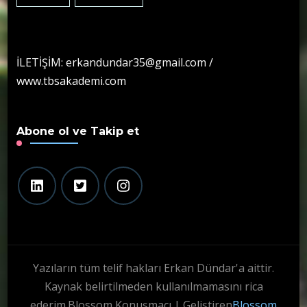
İLETİŞİM: erkandundar35@gmail.com /
www.tbsakademi.com
Abone ol ve Takip et
Yazıların tüm telif hakları Erkan Dündar'a aittir.
Kaynak belirtilmeden kullanılmamasını rica
ederim.
Blossom Konuşmacı | Geliştiren
Blossom