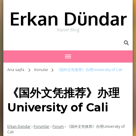
Erkan Dündar
Kişisel Blog
Ana sayfa
Konular
《国外文凭推荐》办理University of Cali
《国外文凭推荐》办理
University of Cali
Erkan Dündar
›
Forumlar
›
Forum
›
《国外文凭推荐》办理University of
Cali