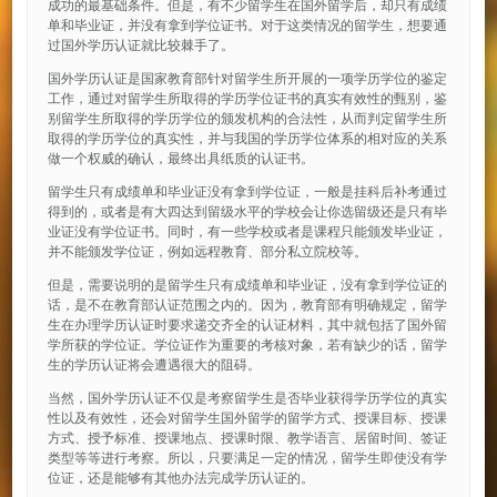
成功的最基础条件。但是，有不少留学生在国外留学后，却只有成绩
单和毕业证，并没有拿到学位证书。对于这类情况的留学生，想要通
过国外学历认证就比较棘手了。
国外学历认证是国家教育部针对留学生所开展的一项学历学位的鉴定
工作，通过对留学生所取得的学历学位证书的真实有效性的甄别，鉴
别留学生所取得的学历学位的颁发机构的合法性，从而判定留学生所
取得的学历学位的真实性，并与我国的学历学位体系的相对应的关系
做一个权威的确认，最终出具纸质的认证书。
留学生只有成绩单和毕业证没有拿到学位证，一般是挂科后补考通过
得到的，或者是有大四达到留级水平的学校会让你选留级还是只有毕
业证没有学位证书。同时，有一些学校或者是课程只能颁发毕业证，
并不能颁发学位证，例如远程教育、部分私立院校等。
但是，需要说明的是留学生只有成绩单和毕业证，没有拿到学位证的
话，是不在教育部认证范围之内的。因为，教育部有明确规定，留学
生在办理学历认证时要求递交齐全的认证材料，其中就包括了国外留
学所获的学位证。学位证作为重要的考核对象，若有缺少的话，留学
生的学历认证将会遭遇很大的阻碍。
当然，国外学历认证不仅是考察留学生是否毕业获得学历学位的真实
性以及有效性，还会对留学生国外留学的留学方式、授课目标、授课
方式、授予标准、授课地点、授课时限、教学语言、居留时间、签证
类型等等进行考察。所以，只要满足一定的情况，留学生即使没有学
位证，还是能够有其他办法完成学历认证的。