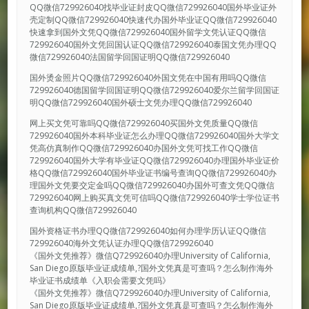
QQ微信729926040找毕业证封皮QQ微信729926040国外毕业证外
壳定制QQ微信729926040快速代办国外毕业证QQ微信729926040
快速拿到国外文凭QQ微信729926040国外留学文凭认证QQ微信
729926040国外文凭回国认证QQ微信729926040泰国文凭办理QQ
微信729926040法国留学回国证明QQ微信729926040
国外烫金照片QQ微信729926040外国文凭在中国有用吗QQ微信
729926040德国留学回国证明QQ微信729926040爱尔兰留学回国证
明QQ微信729926040国外硕士文凭办理QQ微信729926040
网上买文凭可靠吗QQ微信729926040买国外文凭质量QQ微信
729926040国外本科毕业证怎么办理QQ微信729926040国外大学文
凭高仿真制作QQ微信729926040办国外文凭可找工作QQ微信
729926040国外大学有毕业证QQ微信729926040办理国外毕业证价
格QQ微信729926040国外毕业证书编号查询QQ微信729926040办
理国外文凭要交定金吗QQ微信729926040办国外可查文凭QQ微信
729926040网上购买真文凭可信吗QQ微信729926040学士学位证书
查询机构QQ微信729926040
国外资格证书办理QQ微信729926040如何办理学历认证QQ微信
729926040海外文凭认证办理QQ微信729926040
《国外文凭推荐》微信Q729926040办理University of California,
San Diego原版毕业证成绩单,?国外文凭真是可查吗？怎么制作海外
毕业证书成绩单《入职会需要文凭吗》
《国外文凭推荐》微信Q729926040办理University of California,
San Diego原版毕业证成绩单,?国外文凭真是可查吗？怎么制作海外