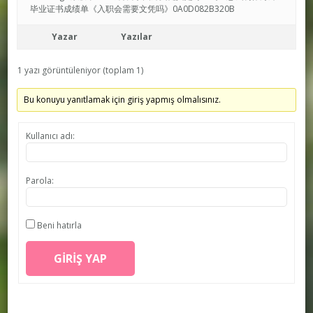
毕业证书成绩单《入职会需要文凭吗》0A0D082B320B
Yazar
Yazılar
1 yazı görüntüleniyor (toplam 1)
Bu konuyu yanıtlamak için giriş yapmış olmalısınız.
Kullanıcı adı:
Parola:
Beni hatırla
GIRIŞ YAP