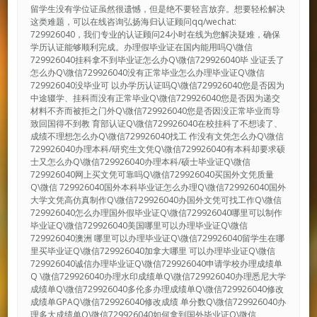
留学生没有学位证虽然很遗憾，但是绝不要轻言放弃。想要轻松解决
这类难题，可以在线咨询弘扬海归认证顾问qq/wechat:
729926040，我们专业的认证顾问24小时在线为您解决疑难，确保
学历认证能够顺利完成。办理假毕业证在国内能用吗Q\微信
729926040挂科拿不到毕业证怎么办Q\微信729926040毕 业证丢了
怎么办Q\微信729926040没有正常毕业怎么办理毕业证Q\微信
729926040没毕业可 以办学历认证吗Q\微信729926040您是否因为
中途辍学、挂科而没有正常毕业Q\微信729926040您是否因为递交
材料不齐而被拒之门外Q\微信729926040您是否因没正常毕业而导
致回国得不到教 育部认证Q\微信729926040在校挂科了不想读了、
成绩不理想怎么办Q\微信729926040找工 作没有文凭怎么办Q\微信
729926040办理本科/研究生文凭Q\微信729926040有本科却要求硕
士又怎么办Q\微信729926040办理本科/硕士毕业证Q\微信
729926040网上买文凭可靠吗Q\微信729926040买国外文凭质量
Q\微信 729926040国外本科毕业证怎么办理Q\微信729926040国外
大学文凭高仿真制作Q\微信729926040办国外文凭可找工作Q\微信
729926040怎么办理国外假毕业证Q\微信729926040哪里可以制作
毕业证Q\微信729926040美国哪里可以办理毕业证Q\微信
729926040澳洲 哪里可以办理毕业证Q\微信729926040留学生在哪
里买毕业证Q\微信729926040加拿大哪里 可以办理毕业证Q\微信
729926040诚信办理毕业证Q\微信729926040申请学校办理成绩单
Q \微信729926040办理水印成绩单Q\微信729926040办理悉尼大学
成绩单Q\微信729926040多伦多办理成绩单Q\微信729926040修改
成绩单GPAQ\微信729926040修改成绩 单分数Q\微信729926040办
理多大成绩单Q\微信729926040如何拿到国外毕业证Q\微信