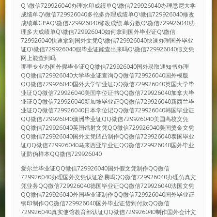
Q \微信729926040办理水印成绩单Q\微信729926040办理悉尼大学
成绩单Q\微信729926040多伦多办理成绩单Q\微信729926040修改
成绩单GPAQ\微信729926040修改成绩 单分数Q\微信729926040办
理多大成绩单Q\微信729926040如何拿到国外毕业证Q\微信
729926040快速拿到国外文凭Q\微信729926040快速办理国外毕业
证Q\微信729926040假毕业证能查出来吗Q\微信729926040假文凭
网上能查到吗
哪里专业办国外假毕业证QQ微信729926040国外录取通知书办理
QQ微信729926040大学毕业证查询QQ微信729926040国外模版
QQ微信729926040国外大学毕业证QQ微信729926040英国大学毕
业证QQ微信729926040美国学位证书QQ微信729926040加拿大毕
业证QQ微信729926040新加坡毕业证QQ微信729926040新西兰毕
业证QQ微信729926040日本学位记QQ微信729926040韩国毕业证
QQ微信729926040澳洲毕业证QQ微信729926040美国高校文凭
QQ微信729926040英国镭射文凭QQ微信729926040美国烫金文凭
QQ微信729926040国外文凭凹凸制作QQ微信729926040泰国毕业
证QQ微信729926040马来西亚毕业证QQ微信729926040国外毕业
证防伪样本QQ微信729926040
爱尔兰毕业证QQ微信729926040国外假文凭制作QQ微信
729926040办理国外文凭认证容易吗QQ微信729926040办理仿真文
凭业务QQ微信729926040德国毕业证QQ微信729926040法国文凭
QQ微信729926040外国毕业证制作QQ微信729926040国外毕业证
钢印制作QQ微信729926040国外毕业证货到付款QQ微信
729926040真实使馆教育部认证QQ微信729926040制作国外会计文