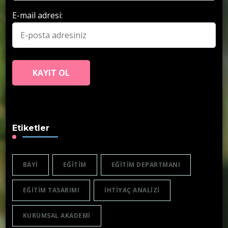
E-mail adresi:
Etiketler
BAYI
EĞITIM
EĞITIM DEPARTMANI
EĞITIM TASARIMI
IHTIYAÇ ANALIZI
KURUMSAL AKADEMI