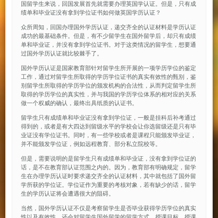
国留学生来说，回国发展首先就需要办理英国学认证。但是，只有成
绩单和毕业证没有拿到学位证书如何做英国学历认证？
众所周知，回国办理国外学历认证，递交齐全的认证材料是学历认证
成功的最基础条件。但是，有不少留学生在国外留学后，却只有成绩
单和毕业证，并没有拿到学位证书。对于这类情况的留学生，想要通
过国外学历认证就比较棘手了。
国外学历认证是国家教育部针对留学生所开展的一项学历学位的鉴定
工作，通过对留学生所取得的学历学位证书的真实有效性的甄别，鉴
别留学生所取得的学历学位的颁发机构的合法性，从而判定留学生所
取得的学历学位的真实性，并与我国的学历学位体系的相对应的关系
做一个权威的确认，最终出具纸质的认证书。
留学生只有成绩单和毕业证没有拿到学位证，一般是挂科后补考通过
得到的，或者是有大四达到留级水平的学校会让你选留级还是只有毕
业证没有学位证书。同时，有一些学校或者是课程只能颁发毕业证，
并不能颁发学位证，例如远程教育、部分私立院校等。
但是，需要说明的是留学生只有成绩单和毕业证，没有拿到学位证的
话，是不在教育部认证范围之内的。因为，教育部有明确规定，留学
生在办理学历认证时要求递交齐全的认证材料，其中就包括了国外留
学所获的学位证。学位证作为重要的考核对象，若有缺少的话，留学
生的学历认证将会遭遇很大的阻碍。
当然，国外学历认证不仅是考察留学生是否毕业获得学历学位的真实
性以及有效性，还会对留学生国外留学的留学方式、授课目标、授课