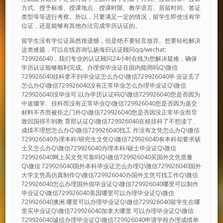
方式、授予标准、授课地点、授课时限、教学语言、居留时间、签证
类型等等进行考察。所以，只要满足一定的情况，留学生即使没有学
位证，还是能够有其他办法完成学历认证的。
留学生没有学位证虽然很遗憾，但是绝不要轻言放弃。想要轻松解决
这类难题，可以在线咨询弘扬海归认证顾问qq/wechat:
729926040，我们专业的认证顾问24小时在线为您解决疑难，确保
学历认证能够顺利完成。办理假毕业证在国内能用吗Q\微信
729926040挂科拿不到毕业证怎么办Q\微信729926040毕 业证丢了
怎么办Q\微信729926040没有正常毕业怎么办理毕业证Q\微信
729926040没毕业可 以办学历认证吗Q\微信729926040您是否因为
中途辍学、挂科而没有正常毕业Q\微信729926040您是否因为递交
材料不齐而被拒之门外Q\微信729926040您是否因没正常毕业而导
致回国得不到教 育部认证Q\微信729926040在校挂科了不想读了、
成绩不理想怎么办Q\微信729926040找工 作没有文凭怎么办Q\微信
729926040办理本科/研究生文凭Q\微信729926040有本科却要求硕
士又怎么办Q\微信729926040办理本科/硕士毕业证Q\微信
729926040网上买文凭可靠吗Q\微信729926040买国外文凭质量
Q\微信 729926040国外本科毕业证怎么办理Q\微信729926040国外
大学文凭高仿真制作Q\微信729926040办国外文凭可找工作Q\微信
729926040怎么办理国外假毕业证Q\微信729926040哪里可以制作
毕业证Q\微信729926040美国哪里可以办理毕业证Q\微信
729926040澳洲 哪里可以办理毕业证Q\微信729926040留学生在哪
里买毕业证Q\微信729926040加拿大哪里 可以办理毕业证Q\微信
729926040诚信办理毕业证Q\微信729926040申请学校办理成绩单