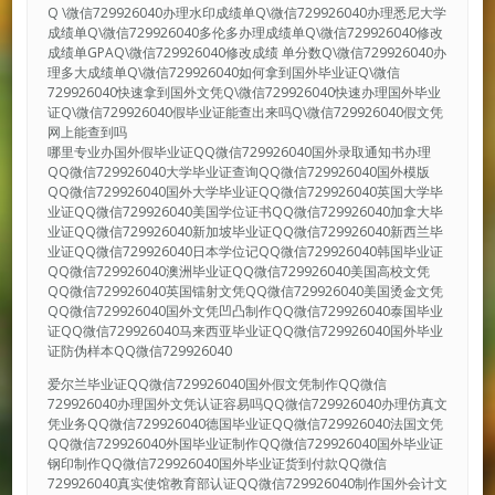
Q \微信729926040办理水印成绩单Q\微信729926040办理悉尼大学
成绩单Q\微信729926040多伦多办理成绩单Q\微信729926040修改
成绩单GPAQ\微信729926040修改成绩 单分数Q\微信729926040办
理多大成绩单Q\微信729926040如何拿到国外毕业证Q\微信
729926040快速拿到国外文凭Q\微信729926040快速办理国外毕业
证Q\微信729926040假毕业证能查出来吗Q\微信729926040假文凭
网上能查到吗
哪里专业办国外假毕业证QQ微信729926040国外录取通知书办理
QQ微信729926040大学毕业证查询QQ微信729926040国外模版
QQ微信729926040国外大学毕业证QQ微信729926040英国大学毕
业证QQ微信729926040美国学位证书QQ微信729926040加拿大毕
业证QQ微信729926040新加坡毕业证QQ微信729926040新西兰毕
业证QQ微信729926040日本学位记QQ微信729926040韩国毕业证
QQ微信729926040澳洲毕业证QQ微信729926040美国高校文凭
QQ微信729926040英国镭射文凭QQ微信729926040美国烫金文凭
QQ微信729926040国外文凭凹凸制作QQ微信729926040泰国毕业
证QQ微信729926040马来西亚毕业证QQ微信729926040国外毕业
证防伪样本QQ微信729926040
爱尔兰毕业证QQ微信729926040国外假文凭制作QQ微信
729926040办理国外文凭认证容易吗QQ微信729926040办理仿真文
凭业务QQ微信729926040德国毕业证QQ微信729926040法国文凭
QQ微信729926040外国毕业证制作QQ微信729926040国外毕业证
钢印制作QQ微信729926040国外毕业证货到付款QQ微信
729926040真实使馆教育部认证QQ微信729926040制作国外会计文