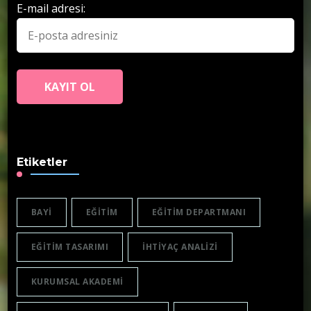
E-mail adresi:
Etiketler
BAYI
EĞITIM
EĞITIM DEPARTMANI
EĞITIM TASARIMI
IHTIYAÇ ANALIZI
KURUMSAL AKADEMI