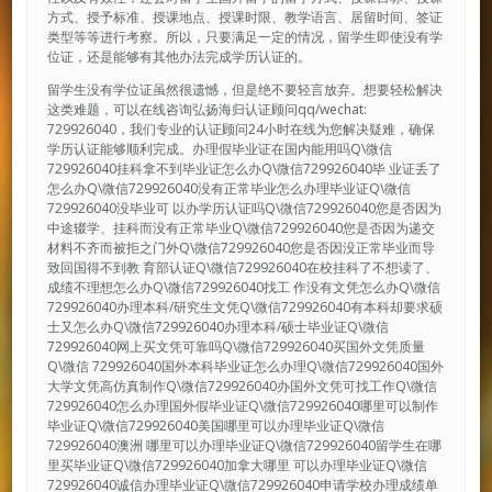
方式、授予标准、授课地点、授课时限、教学语言、居留时间、签证
类型等等进行考察。所以，只要满足一定的情况，留学生即使没有学
位证，还是能够有其他办法完成学历认证的。
留学生没有学位证虽然很遗憾，但是绝不要轻言放弃。想要轻松解决
这类难题，可以在线咨询弘扬海归认证顾问qq/wechat:
729926040，我们专业的认证顾问24小时在线为您解决疑难，确保
学历认证能够顺利完成。办理假毕业证在国内能用吗Q\微信
729926040挂科拿不到毕业证怎么办Q\微信729926040毕 业证丢了
怎么办Q\微信729926040没有正常毕业怎么办理毕业证Q\微信
729926040没毕业可 以办学历认证吗Q\微信729926040您是否因为
中途辍学、挂科而没有正常毕业Q\微信729926040您是否因为递交
材料不齐而被拒之门外Q\微信729926040您是否因没正常毕业而导
致回国得不到教 育部认证Q\微信729926040在校挂科了不想读了、
成绩不理想怎么办Q\微信729926040找工 作没有文凭怎么办Q\微信
729926040办理本科/研究生文凭Q\微信729926040有本科却要求硕
士又怎么办Q\微信729926040办理本科/硕士毕业证Q\微信
729926040网上买文凭可靠吗Q\微信729926040买国外文凭质量
Q\微信 729926040国外本科毕业证怎么办理Q\微信729926040国外
大学文凭高仿真制作Q\微信729926040办国外文凭可找工作Q\微信
729926040怎么办理国外假毕业证Q\微信729926040哪里可以制作
毕业证Q\微信729926040美国哪里可以办理毕业证Q\微信
729926040澳洲 哪里可以办理毕业证Q\微信729926040留学生在哪
里买毕业证Q\微信729926040加拿大哪里 可以办理毕业证Q\微信
729926040诚信办理毕业证Q\微信729926040申请学校办理成绩单