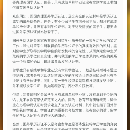
要办理英国学认证。但是，只有成绩单和毕业证没有拿到学位证书如
何做英国学历认证？
众所周知，回国办理国外学历认证，递交齐全的认证材料是学历认证
成功的最基础条件。但是，有不少留学生在国外留学后，却只有成绩
单和毕业证，并没有拿到学位证书。对于这类情况的留学生，想要通
过国外学历认证就比较棘手了。
国外学历认证是国家教育部针对留学生所开展的一项学历学位的鉴定
工作，通过对留学生所取得的学历学位证书的真实有效性的甄别，鉴
别留学生所取得的学历学位的颁发机构的合法性，从而判定留学生所
取得的学历学位的真实性，并与我国的学历学位体系的相对应的关系
做一个权威的确认，最终出具纸质的认证书。
留学生只有成绩单和毕业证没有拿到学位证，一般是挂科后补考通过
得到的，或者是有大四达到留级水平的学校会让你选留级还是只有毕
业证没有学位证书。同时，有一些学校或者是课程只能颁发毕业证，
并不能颁发学位证，例如远程教育、部分私立院校等。
但是，需要说明的是留学生只有成绩单和毕业证，没有拿到学位证的
话，是不在教育部认证范围之内的。因为，教育部有明确规定，留学
生在办理学历认证时要求递交齐全的认证材料，其中就包括了国外留
学所获的学位证。学位证作为重要的考核对象，若有缺少的话，留学
生的学历认证将会遭遇很大的阻碍。
当然，国外学历认证不仅是考察留学生是否毕业获得学历学位的真实
性以及有效性，还会对留学生国外留学的留学方式、授课目标、授课