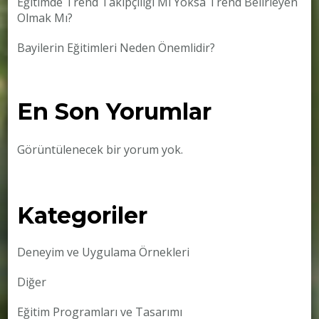
Eğitimde Trend Takipçiliği Mi Yoksa Trend Belirleyen
Olmak Mı?
Bayilerin Eğitimleri Neden Önemlidir?
En Son Yorumlar
Görüntülenecek bir yorum yok.
Kategoriler
Deneyim ve Uygulama Örnekleri
Diğer
Eğitim Programları ve Tasarımı