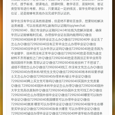
方式、授予标准、授课地点、授课时限、教学语言、居留时间、签证
类型等等进行考察。所以，只要满足一定的情况，留学生即使没有学
位证，还是能够有其他办法完成学历认证的。
留学生没有学位证虽然很遗憾，但是绝不要轻言放弃。想要轻松解决
这类难题，可以在线咨询弘扬海归认证顾问qq/wechat:
729926040，我们专业的认证顾问24小时在线为您解决疑难，确保
学历认证能够顺利完成。办理假毕业证在国内能用吗Q\微信
729926040挂科拿不到毕业证怎么办Q\微信729926040毕 业证丢了
怎么办Q\微信729926040没有正常毕业怎么办理毕业证Q\微信
729926040没毕业可 以办学历认证吗Q\微信729926040您是否因为
中途辍学、挂科而没有正常毕业Q\微信729926040您是否因为递交
材料不齐而被拒之门外Q\微信729926040您是否因没正常毕业而导
致回国得不到教 育部认证Q\微信729926040在校挂科了不想读了、
成绩不理想怎么办Q\微信729926040找工 作没有文凭怎么办Q\微信
729926040办理本科/研究生文凭Q\微信729926040有本科却要求硕
士又怎么办Q\微信729926040办理本科/硕士毕业证Q\微信
729926040网上买文凭可靠吗Q\微信729926040买国外文凭质量
Q\微信 729926040国外本科毕业证怎么办理Q\微信729926040国外
大学文凭高仿真制作Q\微信729926040办国外文凭可找工作Q\微信
729926040怎么办理国外假毕业证Q\微信729926040哪里可以制作
毕业证Q\微信729926040美国哪里可以办理毕业证Q\微信
729926040澳洲 哪里可以办理毕业证Q\微信729926040留学生在哪
里买毕业证Q\微信729926040加拿大哪里 可以办理毕业证Q\微信
729926040诚信办理毕业证Q\微信729926040申请学校办理成绩单