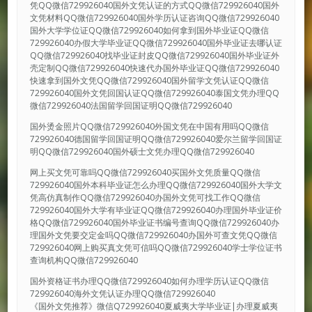
凭QQ微信729926040国外文凭认证的方式QQ微信729926040国外
文凭材料QQ微信729926040国外学历认证咨询QQ微信729926040
国外大学学位证QQ微信729926040如何拿到国外毕业证QQ微信
729926040办假大学毕业证QQ微信729926040国外毕业证去哪认证
QQ微信729926040找毕业证封皮QQ微信729926040国外毕业证外
壳定制QQ微信729926040快速代办国外毕业证QQ微信729926040
快速拿到国外文凭QQ微信729926040国外留学文凭认证QQ微信
729926040国外文凭回国认证QQ微信729926040泰国文凭办理QQ
微信729926040法国留学回国证明QQ微信729926040
国外烫金照片QQ微信729926040外国文凭在中国有用吗QQ微信
729926040德国留学回国证明QQ微信729926040爱尔兰留学回国证
明QQ微信729926040国外硕士文凭办理QQ微信729926040
网上买文凭可靠吗QQ微信729926040买国外文凭质量QQ微信
729926040国外本科毕业证怎么办理QQ微信729926040国外大学文
凭高仿真制作QQ微信729926040办国外文凭可找工作QQ微信
729926040国外大学有毕业证QQ微信729926040办理国外毕业证价
格QQ微信729926040国外毕业证书编号查询QQ微信729926040办
理国外文凭要交定金吗QQ微信729926040办国外可查文凭QQ微信
729926040网上购买真文凭可信吗QQ微信729926040学士学位证书
查询机构QQ微信729926040
国外资格证书办理QQ微信729926040如何办理学历认证QQ微信
729926040海外文凭认证办理QQ微信729926040
《国外文凭推荐》微信Q729926040夏威夷大学毕业证|办理夏威夷