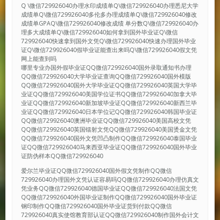
Q \微信729926040办理水印成绩单Q\微信729926040办理悉尼大学
成绩单Q\微信729926040多伦多办理成绩单Q\微信729926040修改
成绩单GPAQ\微信729926040修改成绩 单分数Q\微信729926040办
理多大成绩单Q\微信729926040如何拿到国外毕业证Q\微信
729926040快速拿到国外文凭Q\微信729926040快速办理国外毕业
证Q\微信729926040假毕业证能查出来吗Q\微信729926040假文凭
网上能查到吗
哪里专业办国外假毕业证QQ微信729926040国外录取通知书办理
QQ微信729926040大学毕业证查询QQ微信729926040国外模版
QQ微信729926040国外大学毕业证QQ微信729926040英国大学毕
业证QQ微信729926040美国学位证书QQ微信729926040加拿大毕
业证QQ微信729926040新加坡毕业证QQ微信729926040新西兰毕
业证QQ微信729926040日本学位记QQ微信729926040韩国毕业证
QQ微信729926040澳洲毕业证QQ微信729926040美国高校文凭
QQ微信729926040英国镭射文凭QQ微信729926040美国烫金文凭
QQ微信729926040国外文凭凹凸制作QQ微信729926040泰国毕业
证QQ微信729926040马来西亚毕业证QQ微信729926040国外毕业
证防伪样本QQ微信729926040
爱尔兰毕业证QQ微信729926040国外假文凭制作QQ微信
729926040办理国外文凭认证容易吗QQ微信729926040办理仿真文
凭业务QQ微信729926040德国毕业证QQ微信729926040法国文凭
QQ微信729926040外国毕业证制作QQ微信729926040国外毕业证
钢印制作QQ微信729926040国外毕业证货到付款QQ微信
729926040真实使馆教育部认证QQ微信729926040制作国外会计文