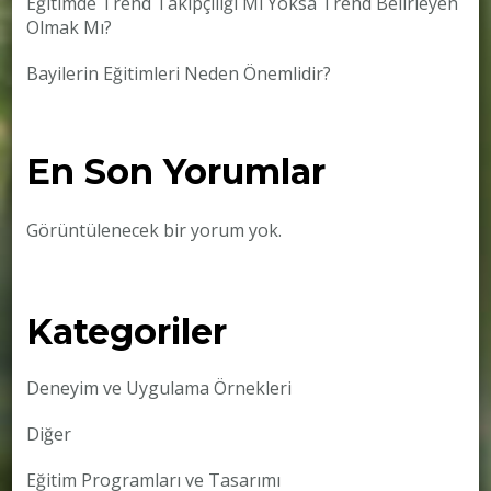
Eğitimde Trend Takipçiliği Mi Yoksa Trend Belirleyen
Olmak Mı?
Bayilerin Eğitimleri Neden Önemlidir?
En Son Yorumlar
Görüntülenecek bir yorum yok.
Kategoriler
Deneyim ve Uygulama Örnekleri
Diğer
Eğitim Programları ve Tasarımı