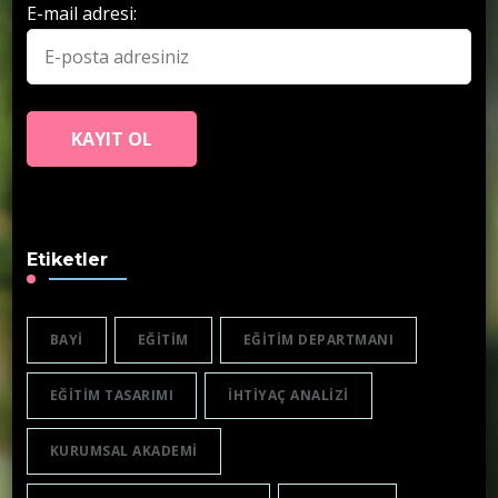
E-mail adresi:
Etiketler
BAYI
EĞITIM
EĞITIM DEPARTMANI
EĞITIM TASARIMI
IHTIYAÇ ANALIZI
KURUMSAL AKADEMI