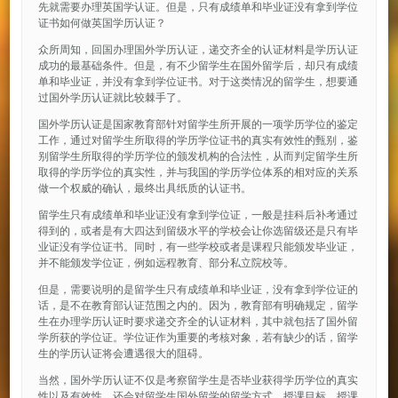
先就需要办理英国学认证。但是，只有成绩单和毕业证没有拿到学位
证书如何做英国学历认证？
众所周知，回国办理国外学历认证，递交齐全的认证材料是学历认证
成功的最基础条件。但是，有不少留学生在国外留学后，却只有成绩
单和毕业证，并没有拿到学位证书。对于这类情况的留学生，想要通
过国外学历认证就比较棘手了。
国外学历认证是国家教育部针对留学生所开展的一项学历学位的鉴定
工作，通过对留学生所取得的学历学位证书的真实有效性的甄别，鉴
别留学生所取得的学历学位的颁发机构的合法性，从而判定留学生所
取得的学历学位的真实性，并与我国的学历学位体系的相对应的关系
做一个权威的确认，最终出具纸质的认证书。
留学生只有成绩单和毕业证没有拿到学位证，一般是挂科后补考通过
得到的，或者是有大四达到留级水平的学校会让你选留级还是只有毕
业证没有学位证书。同时，有一些学校或者是课程只能颁发毕业证，
并不能颁发学位证，例如远程教育、部分私立院校等。
但是，需要说明的是留学生只有成绩单和毕业证，没有拿到学位证的
话，是不在教育部认证范围之内的。因为，教育部有明确规定，留学
生在办理学历认证时要求递交齐全的认证材料，其中就包括了国外留
学所获的学位证。学位证作为重要的考核对象，若有缺少的话，留学
生的学历认证将会遭遇很大的阻碍。
当然，国外学历认证不仅是考察留学生是否毕业获得学历学位的真实
性以及有效性，还会对留学生国外留学的留学方式、授课目标、授课