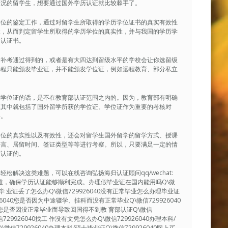
情况的留学生，想要通过国外学历认证就比较棘手了。
学位的鉴定工作，通过对留学生所取得的学历学位证书的真实有效性
性，从而判定留学生所取得的学历学位的真实性，并与我国的学历学
的认证书。
后补考通过得到的，或者是有大四达到留级水平的学校会让你选留级
课程只能颁发毕业证，并不能颁发学位证，例如远程教育、部分私立
到学位证的话，是不在教育部认证范围之内的。因为，教育部有明确
，其中就包括了国外留学所获的学位证。学位证作为重要的考核对
碍。
学位的真实性以及有效性，还会对留学生国外留学的留学方式、授课
语言、居留时间、签证类型等等进行考察。所以，只要满足一定的情
历认证的。
解决这类难题，可以在线咨询弘扬海归认证顾问qq/wechat:
决疑难，确保学历认证能够顺利完成。办理假毕业证在国内能用吗Q\微
40毕 业证丢了怎么办Q\微信729926040没有正常毕业怎么办理毕业证
926040您是否因为中途辍学、挂科而没有正常毕业Q\微信729926040
0您是否因没正常毕业而导致回国得不到教 育部认证Q\微信
29926040找工 作没有文凭怎么办Q\微信729926040办理本科/
微信729926040办理本科/硕士毕业证Q\微信729926040网上买