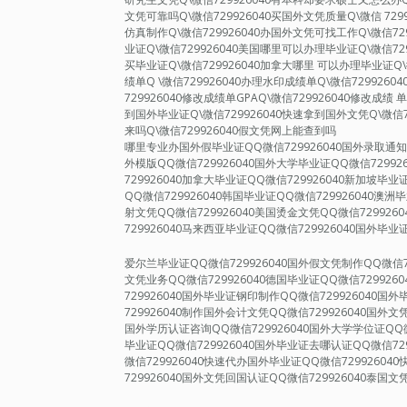
文凭可靠吗Q\微信729926040买国外文凭质量Q\微信 72
仿真制作Q\微信729926040办国外文凭可找工作Q\微信72
业证Q\微信729926040美国哪里可以办理毕业证Q\微信72
买毕业证Q\微信729926040加拿大哪里 可以办理毕业证Q\
绩单Q \微信729926040办理水印成绩单Q\微信729926
729926040修改成绩单GPAQ\微信729926040修改成绩 
到国外毕业证Q\微信729926040快速拿到国外文凭Q\微信7
来吗Q\微信729926040假文凭网上能查到吗
哪里专业办国外假毕业证QQ微信729926040国外录取通知书
外模版QQ微信729926040国外大学毕业证QQ微信72992
729926040加拿大毕业证QQ微信729926040新加坡毕业
QQ微信729926040韩国毕业证QQ微信729926040澳洲
射文凭QQ微信729926040美国烫金文凭QQ微信729926
729926040马来西亚毕业证QQ微信729926040国外毕业
爱尔兰毕业证QQ微信729926040国外假文凭制作QQ微信7
文凭业务QQ微信729926040德国毕业证QQ微信729926
729926040国外毕业证钢印制作QQ微信729926040
729926040制作国外会计文凭QQ微信729926040国外文
国外学历认证咨询QQ微信729926040国外大学学位证QQ微
毕业证QQ微信729926040国外毕业证去哪认证QQ微信72
微信729926040快速代办国外毕业证QQ微信7299260
729926040国外文凭回国认证QQ微信729926040泰国文