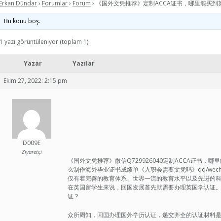
Erkan Dündar
›
Forumlar
›
Forum
›
《国外文凭推荐》定制ACCA证书，哪里能买到
Bu konu boş.
1 yazı görüntüleniyor (toplam 1)
Yazar
Yazılar
Ekim 27, 2022: 2:15 pm
D009E
Ziyaretçi
《国外文凭推荐》微信Q729926040定制ACCA证书
么制作海外毕业证书成绩单《入职会需要文凭吗》qq/wecha
仅有着完善的教育体系、世界一流的教育水平以及先进的
在英国留学生来说，回国发展首先就需要办理英国学认证
证？
众所周知，回国办理国外学历认证，递交齐全的认证材料