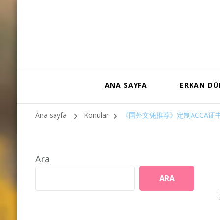
ANA SAYFA
ERKAN D
Ana sayfa
Konular
《国外文凭推荐》定制ACCA证
Ara
ARA