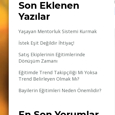
Son Eklenen
Yazılar
Yaşayan Mentorluk Sistemi Kurmak
İstek Eşit Değildir İhtiyaç!
Satış Ekiplerinin Eğitimlerinde
Dönüşüm Zamanı
Eğitimde Trend Takipçiliği Mi Yoksa
Trend Belirleyen Olmak Mı?
Bayilerin Eğitimleri Neden Önemlidir?
En Son Yorumlar