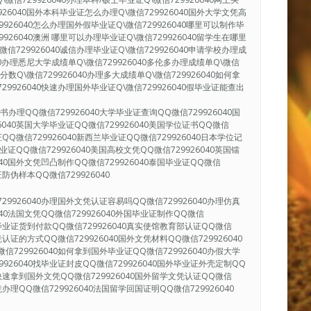
9926040国外本科毕业证怎么办理Q\微信729926040国外大学文凭高
9926040怎么办理国外假毕业证Q\微信729926040哪里可以制作毕
9926040澳洲 哪里可以办理毕业证Q\微信729926040留学生在哪里
微信729926040诚信办理毕业证Q\微信729926040申请学校办理成
040办理悉尼大学成绩单Q\微信729926040多伦多办理成绩单Q\微信
单分数Q\微信729926040办理多大成绩单Q\微信729926040如何拿
29926040快速办理国外毕业证Q\微信729926040假毕业证能查出
办理QQ微信729926040大学毕业证查询QQ微信729926040国
6040英国大学毕业证QQ微信729926040美国学位证书QQ微信
证QQ微信729926040新西兰毕业证QQ微信729926040日本学位记
毕业证QQ微信729926040美国高校文凭QQ微信729926040英国镭
040国外文凭凹凸制作QQ微信729926040泰国毕业证QQ微信
证防伪样本QQ微信729926040
29926040办理国外文凭认证容易吗QQ微信729926040办理仿真
040法国文凭QQ微信729926040外国毕业证制作QQ微信
国外毕业证货到付款QQ微信729926040真实使馆教育部认证QQ微信
凭认证的方式QQ微信729926040国外文凭材料QQ微信729926040
信729926040如何拿到国外毕业证QQ微信729926040办假大学
9926040找毕业证封皮QQ微信729926040国外毕业证外壳定制QQ
40快速拿到国外文凭QQ微信729926040国外留学文凭认证QQ微信
凭办理QQ微信729926040法国留学回国证明QQ微信729926040