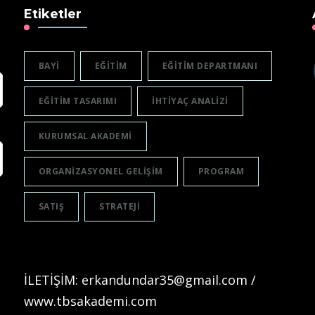
Etiketler
BAYI
EĞITIM
EĞITIM DEPARTMANI
EĞITIM TASARIMI
IHTIYAÇ ANALIZI
KURUMSAL AKADEMI
ORGANIZASYONEL GELIŞIM
PROGRAM
SATIŞ
STRATEJI
İLETİŞİM: erkandundar35@gmail.com /
www.tbsakademi.com