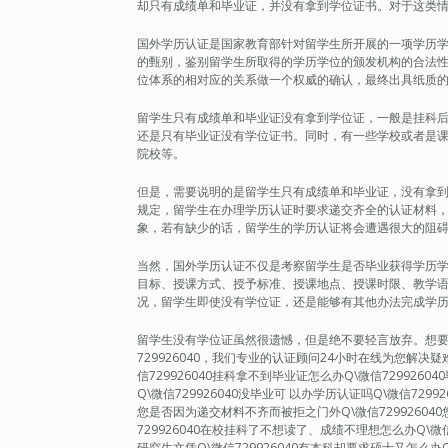
却只有成绩单和毕业证，并没有拿到学位证书。对于这类
国外学历认证是国家教育部针对留学生所开展的一项学历
的甄别，鉴别留学生所取得的学历学位的颁发机构的合法
位体系的相对应的关系做一个权威的确认，最终出具纸质
留学生只有成绩单和毕业证没有拿到学位证，一般是挂科
还是只有毕业证没有学位证书。同时，有一些学校或者是
院校等。
但是，需要说明的是留学生只有成绩单和毕业证，没有拿
规定，留学生在办理学历认证时要求递交齐全的认证材料
象，若有缺少的话，留学生的学历认证将会遭遇很大的阻
当然，国外学历认证不仅是考察留学生是否毕业获得学历
目标、授课方式、授予标准、授课地点、授课时限、教学
况，留学生即使没有学位证，还是能够有其他办法完成学
留学生没有学位证虽然很遗憾，但是绝不要轻言放弃。想要轻松
729926040，我们专业的认证顾问24小时在线为您解
信729926040挂科拿不到毕业证怎么办Q\微信7299260
Q\微信729926040没毕业可 以办学历认证吗Q\微信729
您是否因为递交材料不齐而被拒之门外Q\微信72992604
729926040在校挂科了不想读了、成绩不理想怎么办Q\微信7
研究生文凭Q\微信729926040有本科却要求硕士又怎么办Q\