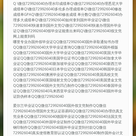
Q \微信729926040办理水印成绩单Q\微信729926040办理悉尼大学
成绩单Q\微信729926040多伦多办理成绩单Q\微信729926040修改
成绩单GPAQ\微信729926040修改成绩 单分数Q\微信729926040办
理多大成绩单Q\微信729926040如何拿到国外毕业证Q\微信
729926040快速拿到国外文凭Q\微信729926040快速办理国外毕业
证Q\微信729926040假毕业证能查出来吗Q\微信729926040假文凭
网上能查到吗
哪里专业办国外假毕业证QQ微信729926040国外录取通知书办理
QQ微信729926040大学毕业证查询QQ微信729926040国外模版
QQ微信729926040国外大学毕业证QQ微信729926040英国大学毕
业证QQ微信729926040美国学位证书QQ微信729926040加拿大毕
业证QQ微信729926040新加坡毕业证QQ微信729926040新西兰毕
业证QQ微信729926040日本学位记QQ微信729926040韩国毕业证
QQ微信729926040澳洲毕业证QQ微信729926040美国高校文凭
QQ微信729926040英国镭射文凭QQ微信729926040美国烫金文凭
QQ微信729926040国外文凭凹凸制作QQ微信729926040泰国毕业
证QQ微信729926040马来西亚毕业证QQ微信729926040国外毕业
证防伪样本QQ微信729926040
爱尔兰毕业证QQ微信729926040国外假文凭制作QQ微信
729926040办理国外文凭认证容易吗QQ微信729926040办理仿真文
凭业务QQ微信729926040德国毕业证QQ微信729926040法国文凭
QQ微信729926040外国毕业证制作QQ微信729926040国外毕业证
钢印制作QQ微信729926040国外毕业证货到付款QQ微信
729926040真实使馆教育部认证QQ微信729926040制作国外会计文