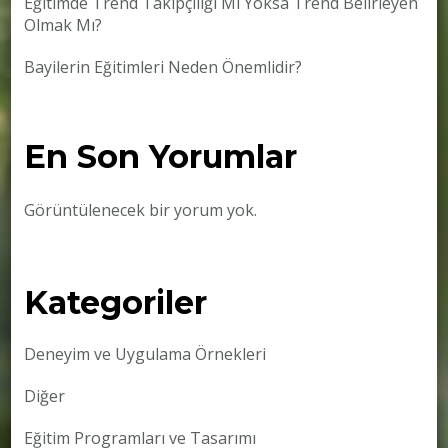
Eğitimde Trend Takipçiliği Mi Yoksa Trend Belirleyen
Olmak Mı?
Bayilerin Eğitimleri Neden Önemlidir?
En Son Yorumlar
Görüntülenecek bir yorum yok.
Kategoriler
Deneyim ve Uygulama Örnekleri
Diğer
Eğitim Programları ve Tasarımı