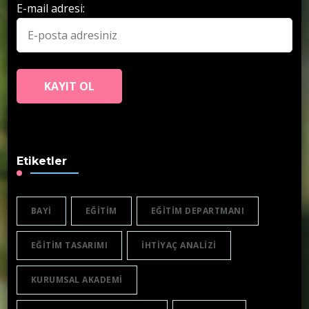
E-mail adresi:
Etiketler
BAYI
EĞITIM
EĞITIM DEPARTMANI
EĞITIM TASARIMI
IHTIYAÇ ANALIZI
KURUMSAL AKADEMI