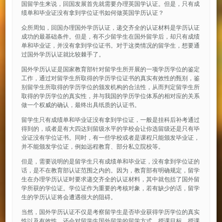
国留学生来说，回国发展首先就需要办理英国学认证。但是，只有成
绩单和毕业证没有拿到学位证书如何做英国学历认证？
众所周知，回国办理国外学历认证，递交齐全的认证材料是学历认证
成功的最基础条件。但是，有不少留学生在国外留学后，却只有成绩
单和毕业证，并没有拿到学位证书。对于这类情况的留学生，想要通
过国外学历认证就比较棘手了。
国外学历认证是国家教育部针对留学生所开展的一项学历学位的鉴定
工作，通过对留学生所取得的学历学位证书的真实有效性的甄别，鉴
别留学生所取得的学历学位的颁发机构的合法性，从而判定留学生所
取得的学历学位的真实性，并与我国的学历学位体系的相对应的关系
做一个权威的确认，最终出具纸质的认证书。
留学生只有成绩单和毕业证没有拿到学位证，一般是挂科后补考通过
得到的，或者是有大四达到留级水平的学校会让你选留级还是只有毕
业证没有学位证书。同时，有一些学校或者是课程只能颁发毕业证，
并不能颁发学位证，例如远程教育、部分私立院校等。
但是，需要说明的是留学生只有成绩单和毕业证，没有拿到学位证的
话，是不在教育部认证范围之内的。因为，教育部有明确规定，留学
生在办理学历认证时要求递交齐全的认证材料，其中就包括了国外留
学所获的学位证。学位证作为重要的考核对象，若有缺少的话，留学
生的学历认证将会遭遇很大的阻碍。
当然，国外学历认证不仅是考察留学生是否毕业获得学历学位的真实
性以及有效性，还会对留学生国外留学的留学方式、授课目标、授课