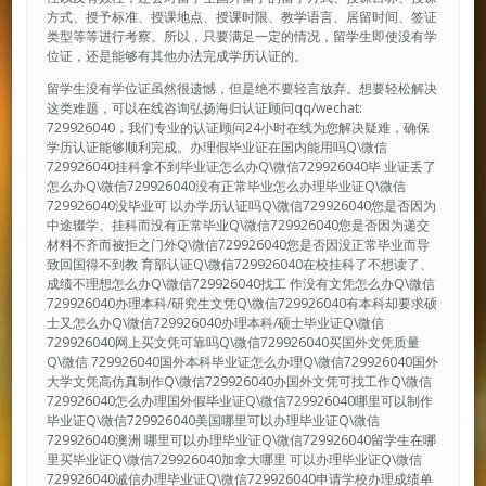
方式、授予标准、授课地点、授课时限、教学语言、居留时间、签证
类型等等进行考察。所以，只要满足一定的情况，留学生即使没有学
位证，还是能够有其他办法完成学历认证的。
留学生没有学位证虽然很遗憾，但是绝不要轻言放弃。想要轻松解决
这类难题，可以在线咨询弘扬海归认证顾问qq/wechat:
729926040，我们专业的认证顾问24小时在线为您解决疑难，确保
学历认证能够顺利完成。办理假毕业证在国内能用吗Q\微信
729926040挂科拿不到毕业证怎么办Q\微信729926040毕 业证丢了
怎么办Q\微信729926040没有正常毕业怎么办理毕业证Q\微信
729926040没毕业可 以办学历认证吗Q\微信729926040您是否因为
中途辍学、挂科而没有正常毕业Q\微信729926040您是否因为递交
材料不齐而被拒之门外Q\微信729926040您是否因没正常毕业而导
致回国得不到教 育部认证Q\微信729926040在校挂科了不想读了、
成绩不理想怎么办Q\微信729926040找工 作没有文凭怎么办Q\微信
729926040办理本科/研究生文凭Q\微信729926040有本科却要求硕
士又怎么办Q\微信729926040办理本科/硕士毕业证Q\微信
729926040网上买文凭可靠吗Q\微信729926040买国外文凭质量
Q\微信 729926040国外本科毕业证怎么办理Q\微信729926040国外
大学文凭高仿真制作Q\微信729926040办国外文凭可找工作Q\微信
729926040怎么办理国外假毕业证Q\微信729926040哪里可以制作
毕业证Q\微信729926040美国哪里可以办理毕业证Q\微信
729926040澳洲 哪里可以办理毕业证Q\微信729926040留学生在哪
里买毕业证Q\微信729926040加拿大哪里 可以办理毕业证Q\微信
729926040诚信办理毕业证Q\微信729926040申请学校办理成绩单