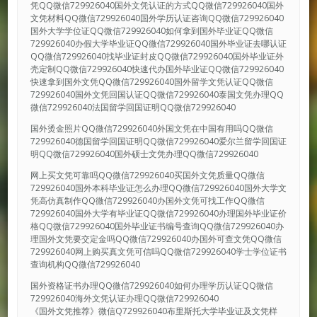
凭QQ微信729926040国外文凭认证的方式QQ微信729926040国外
文凭材料QQ微信729926040国外学历认证咨询QQ微信729926040
国外大学学位证QQ微信729926040如何拿到国外毕业证QQ微信
729926040办假大学毕业证QQ微信729926040国外毕业证去哪认证
QQ微信729926040找毕业证封皮QQ微信729926040国外毕业证外
壳定制QQ微信729926040快速代办国外毕业证QQ微信729926040
快速拿到国外文凭QQ微信729926040国外留学文凭认证QQ微信
729926040国外文凭回国认证QQ微信729926040泰国文凭办理QQ
微信729926040法国留学回国证明QQ微信729926040
国外烫金照片QQ微信729926040外国文凭在中国有用吗QQ微信
729926040德国留学回国证明QQ微信729926040爱尔兰留学回国证
明QQ微信729926040国外硕士文凭办理QQ微信729926040
网上买文凭可靠吗QQ微信729926040买国外文凭质量QQ微信
729926040国外本科毕业证怎么办理QQ微信729926040国外大学文
凭高仿真制作QQ微信729926040办国外文凭可找工作QQ微信
729926040国外大学有毕业证QQ微信729926040办理国外毕业证价
格QQ微信729926040国外毕业证书编号查询QQ微信729926040办
理国外文凭要交定金吗QQ微信729926040办国外可查文凭QQ微信
729926040网上购买真文凭可信吗QQ微信729926040学士学位证书
查询机构QQ微信729926040
国外资格证书办理QQ微信729926040如何办理学历认证QQ微信
729926040海外文凭认证办理QQ微信729926040
《国外文凭推荐》微信Q729926040布里斯托大学毕业证及文凭样