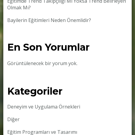
Eğitimde Trend Takipçiliği Mi Yoksa Trend Belirleyen
Olmak Mı?
Bayilerin Eğitimleri Neden Önemlidir?
En Son Yorumlar
Görüntülenecek bir yorum yok.
Kategoriler
Deneyim ve Uygulama Örnekleri
Diğer
Eğitim Programları ve Tasarımı