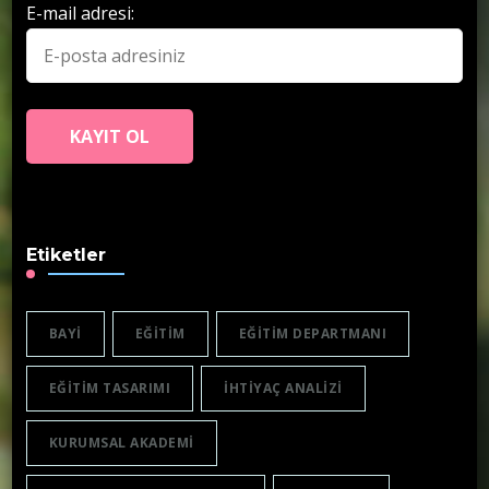
E-mail adresi:
Etiketler
BAYI
EĞITIM
EĞITIM DEPARTMANI
EĞITIM TASARIMI
IHTIYAÇ ANALIZI
KURUMSAL AKADEMI