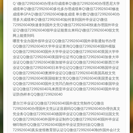
Q \微信729926040办理水印成绩单Q\微信729926040办理悉尼大学
成绩单Q\微信729926040多伦多办理成绩单Q\微信729926040修改
成绩单GPAQ\微信729926040修改成绩 单分数Q\微信729926040办
理多大成绩单Q\微信729926040如何拿到国外毕业证Q\微信
729926040快速拿到国外文凭Q\微信729926040快速办理国外毕业
证Q\微信729926040假毕业证能查出来吗Q\微信729926040假文凭
网上能查到吗
哪里专业办国外假毕业证QQ微信729926040国外录取通知书办理
QQ微信729926040大学毕业证查询QQ微信729926040国外模版
QQ微信729926040国外大学毕业证QQ微信729926040英国大学毕
业证QQ微信729926040美国学位证书QQ微信729926040加拿大毕
业证QQ微信729926040新加坡毕业证QQ微信729926040新西兰毕
业证QQ微信729926040日本学位记QQ微信729926040韩国毕业证
QQ微信729926040澳洲毕业证QQ微信729926040美国高校文凭
QQ微信729926040英国镭射文凭QQ微信729926040美国烫金文凭
QQ微信729926040国外文凭凹凸制作QQ微信729926040泰国毕业
证QQ微信729926040马来西亚毕业证QQ微信729926040国外毕业
证防伪样本QQ微信729926040
爱尔兰毕业证QQ微信729926040国外假文凭制作QQ微信
729926040办理国外文凭认证容易吗QQ微信729926040办理仿真文
凭业务QQ微信729926040德国毕业证QQ微信729926040法国文凭
QQ微信729926040外国毕业证制作QQ微信729926040国外毕业证
钢印制作QQ微信729926040国外毕业证货到付款QQ微信
729926040真实使馆教育部认证QQ微信729926040制作国外会计文