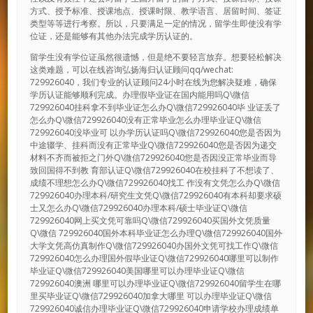
方式、授予标准、授课地点、授课时限、教学语言、居留时间、签证
类型等等进行考察。所以，只要满足一定的情况，留学生即使没有学
位证，还是能够有其他办法完成学历认证的。
留学生没有学位证虽然很遗憾，但是绝不要轻言放弃。想要轻松解决
这类难题，可以在线咨询弘扬海归认证顾问qq/wechat:
729926040，我们专业的认证顾问24小时在线为您解决疑难，确保
学历认证能够顺利完成。办理假毕业证在国内能用吗Q\微信
729926040挂科拿不到毕业证怎么办Q\微信729926040毕 业证丢了
怎么办Q\微信729926040没有正常毕业怎么办理毕业证Q\微信
729926040没毕业可 以办学历认证吗Q\微信729926040您是否因为
中途辍学、挂科而没有正常毕业Q\微信729926040您是否因为递交
材料不齐而被拒之门外Q\微信729926040您是否因没正常毕业而导
致回国得不到教 育部认证Q\微信729926040在校挂科了不想读了、
成绩不理想怎么办Q\微信729926040找工 作没有文凭怎么办Q\微信
729926040办理本科/研究生文凭Q\微信729926040有本科却要求硕
士又怎么办Q\微信729926040办理本科/硕士毕业证Q\微信
729926040网上买文凭可靠吗Q\微信729926040买国外文凭质量
Q\微信 729926040国外本科毕业证怎么办理Q\微信729926040国外
大学文凭高仿真制作Q\微信729926040办国外文凭可找工作Q\微信
729926040怎么办理国外假毕业证Q\微信729926040哪里可以制作
毕业证Q\微信729926040美国哪里可以办理毕业证Q\微信
729926040澳洲 哪里可以办理毕业证Q\微信729926040留学生在哪
里买毕业证Q\微信729926040加拿大哪里 可以办理毕业证Q\微信
729926040诚信办理毕业证Q\微信729926040申请学校办理成绩单