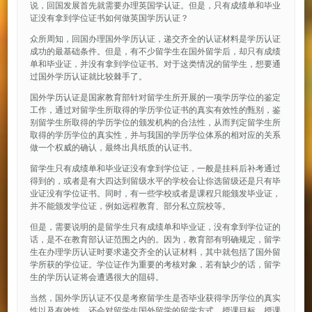
说，回国发展首先就需要办理英国学认证。但是，只有成绩单和毕业
证没有拿到学位证书如何做英国学历认证？
众所周知，回国办理国外学历认证，递交齐全的认证材料是学历认证
成功的最基础条件。但是，有不少留学生在国外留学后，却只有成绩
单和毕业证，并没有拿到学位证书。对于这类情况的留学生，想要通
过国外学历认证就比较棘手了。
国外学历认证是国家教育部针对留学生所开展的一项学历学位的鉴定
工作，通过对留学生所取得的学历学位证书的真实有效性的甄别，鉴
别留学生所取得的学历学位的颁发机构的合法性，从而判定留学生所
取得的学历学位的真实性，并与我国的学历学位体系的相对应的关系
做一个权威的确认，最终出具纸质的认证书。
留学生只有成绩单和毕业证没有拿到学位证，一般是挂科后补考通过
得到的，或者是有大四达到留级水平的学校会让你选留级还是只有毕
业证没有学位证书。同时，有一些学校或者是课程只能颁发毕业证，
并不能颁发学位证，例如远程教育、部分私立院校等。
但是，需要说明的是留学生只有成绩单和毕业证，没有拿到学位证的
话，是不在教育部认证范围之内的。因为，教育部有明确规定，留学
生在办理学历认证时要求递交齐全的认证材料，其中就包括了国外留
学所获的学位证。学位证作为重要的考核对象，若有缺少的话，留学
生的学历认证将会遭遇很大的阻碍。
当然，国外学历认证不仅是考察留学生是否毕业获得学历学位的真实
性以及有效性，还会对留学生国外留学的留学方式、授课目标、授课