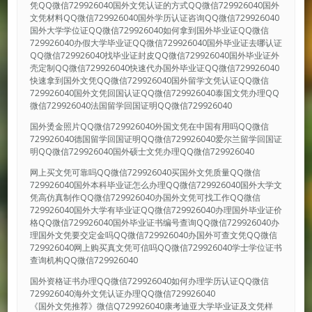
凭QQ微信729926040国外文凭认证的方式QQ微信729926040国外
文凭材料QQ微信729926040国外学历认证咨询QQ微信729926040
国外大学学位证QQ微信729926040如何拿到国外毕业证QQ微信
729926040办假大学毕业证QQ微信729926040国外毕业证去哪认证
QQ微信729926040找毕业证封皮QQ微信729926040国外毕业证外
壳定制QQ微信729926040快速代办国外毕业证QQ微信729926040
快速拿到国外文凭QQ微信729926040国外留学文凭认证QQ微信
729926040国外文凭回国认证QQ微信729926040泰国文凭办理QQ
微信729926040法国留学回国证明QQ微信729926040
国外烫金照片QQ微信729926040外国文凭在中国有用吗QQ微信
729926040德国留学回国证明QQ微信729926040爱尔兰留学回国证
明QQ微信729926040国外硕士文凭办理QQ微信729926040
网上买文凭可靠吗QQ微信729926040买国外文凭质量QQ微信
729926040国外本科毕业证怎么办理QQ微信729926040国外大学文
凭高仿真制作QQ微信729926040办国外文凭可找工作QQ微信
729926040国外大学有毕业证QQ微信729926040办理国外毕业证价
格QQ微信729926040国外毕业证书编号查询QQ微信729926040办
理国外文凭要交定金吗QQ微信729926040办国外可查文凭QQ微信
729926040网上购买真文凭可信吗QQ微信729926040学士学位证书
查询机构QQ微信729926040
国外资格证书办理QQ微信729926040如何办理学历认证QQ微信
729926040海外文凭认证办理QQ微信729926040
《国外文凭推荐》微信Q729926040康考迪亚大学毕业证及文凭样