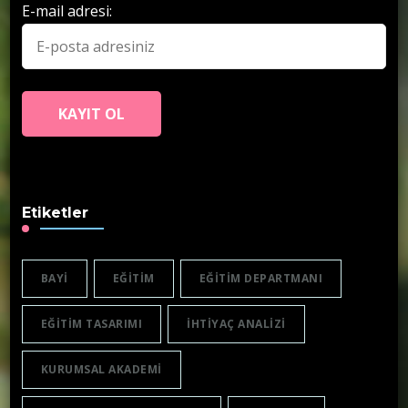
E-mail adresi:
Etiketler
BAYI
EĞITIM
EĞITIM DEPARTMANI
EĞITIM TASARIMI
IHTIYAÇ ANALIZI
KURUMSAL AKADEMI