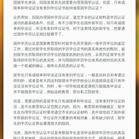
国留学生来说，回国发展首先就需要办理英国学认证。但是，只有成
绩单和毕业证没有拿到学位证书如何做英国学历认证？
众所周知，回国办理国外学历认证，递交齐全的认证材料是学历认证
成功的最基础条件。但是，有不少留学生在国外留学后，却只有成绩
单和毕业证，并没有拿到学位证书。对于这类情况的留学生，想要通
过国外学历认证就比较棘手了。
国外学历认证是国家教育部针对留学生所开展的一项学历学位的鉴定
工作，通过对留学生所取得的学历学位证书的真实有效性的甄别，鉴
别留学生所取得的学历学位的颁发机构的合法性，从而判定留学生所
取得的学历学位的真实性，并与我国的学历学位体系的相对应的关系
做一个权威的确认，最终出具纸质的认证书。
留学生只有成绩单和毕业证没有拿到学位证，一般是挂科后补考通过
得到的，或者是有大四达到留级水平的学校会让你选留级还是只有毕
业证没有学位证书。同时，有一些学校或者是课程只能颁发毕业证，
并不能颁发学位证，例如远程教育、部分私立院校等。
但是，需要说明的是留学生只有成绩单和毕业证，没有拿到学位证的
话，是不在教育部认证范围之内的。因为，教育部有明确规定，留学
生在办理学历认证时要求递交齐全的认证材料，其中就包括了国外留
学所获的学位证。学位证作为重要的考核对象，若有缺少的话，留学
生的学历认证将会遭遇很大的阻碍。
当然，国外学历认证不仅是考察留学生是否毕业获得学历学位的真实
性以及有效性，还会对留学生国外留学的留学方式、授课目标、授课