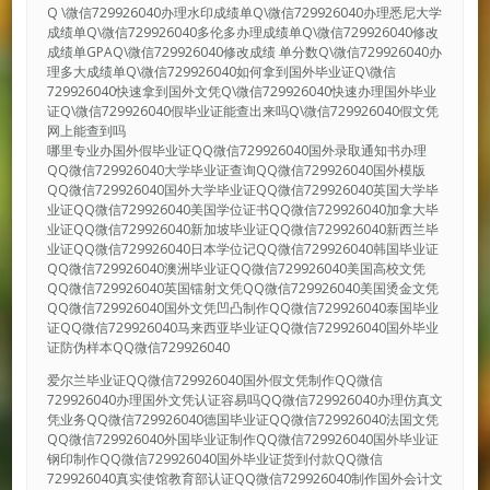
Q \微信729926040办理水印成绩单Q\微信729926040办理悉尼大学
成绩单Q\微信729926040多伦多办理成绩单Q\微信729926040修改
成绩单GPAQ\微信729926040修改成绩 单分数Q\微信729926040办
理多大成绩单Q\微信729926040如何拿到国外毕业证Q\微信
729926040快速拿到国外文凭Q\微信729926040快速办理国外毕业
证Q\微信729926040假毕业证能查出来吗Q\微信729926040假文凭
网上能查到吗
哪里专业办国外假毕业证QQ微信729926040国外录取通知书办理
QQ微信729926040大学毕业证查询QQ微信729926040国外模版
QQ微信729926040国外大学毕业证QQ微信729926040英国大学毕
业证QQ微信729926040美国学位证书QQ微信729926040加拿大毕
业证QQ微信729926040新加坡毕业证QQ微信729926040新西兰毕
业证QQ微信729926040日本学位记QQ微信729926040韩国毕业证
QQ微信729926040澳洲毕业证QQ微信729926040美国高校文凭
QQ微信729926040英国镭射文凭QQ微信729926040美国烫金文凭
QQ微信729926040国外文凭凹凸制作QQ微信729926040泰国毕业
证QQ微信729926040马来西亚毕业证QQ微信729926040国外毕业
证防伪样本QQ微信729926040
爱尔兰毕业证QQ微信729926040国外假文凭制作QQ微信
729926040办理国外文凭认证容易吗QQ微信729926040办理仿真文
凭业务QQ微信729926040德国毕业证QQ微信729926040法国文凭
QQ微信729926040外国毕业证制作QQ微信729926040国外毕业证
钢印制作QQ微信729926040国外毕业证货到付款QQ微信
729926040真实使馆教育部认证QQ微信729926040制作国外会计文