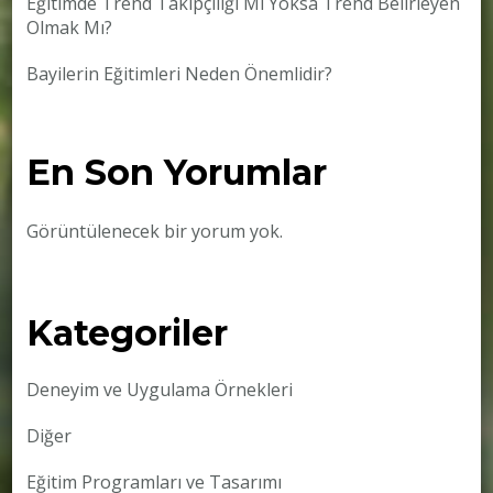
Eğitimde Trend Takipçiliği Mi Yoksa Trend Belirleyen
Olmak Mı?
Bayilerin Eğitimleri Neden Önemlidir?
En Son Yorumlar
Görüntülenecek bir yorum yok.
Kategoriler
Deneyim ve Uygulama Örnekleri
Diğer
Eğitim Programları ve Tasarımı