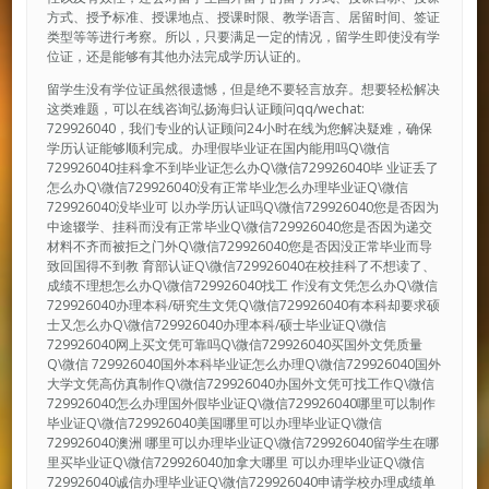
方式、授予标准、授课地点、授课时限、教学语言、居留时间、签证
类型等等进行考察。所以，只要满足一定的情况，留学生即使没有学
位证，还是能够有其他办法完成学历认证的。
留学生没有学位证虽然很遗憾，但是绝不要轻言放弃。想要轻松解决
这类难题，可以在线咨询弘扬海归认证顾问qq/wechat:
729926040，我们专业的认证顾问24小时在线为您解决疑难，确保
学历认证能够顺利完成。办理假毕业证在国内能用吗Q\微信
729926040挂科拿不到毕业证怎么办Q\微信729926040毕 业证丢了
怎么办Q\微信729926040没有正常毕业怎么办理毕业证Q\微信
729926040没毕业可 以办学历认证吗Q\微信729926040您是否因为
中途辍学、挂科而没有正常毕业Q\微信729926040您是否因为递交
材料不齐而被拒之门外Q\微信729926040您是否因没正常毕业而导
致回国得不到教 育部认证Q\微信729926040在校挂科了不想读了、
成绩不理想怎么办Q\微信729926040找工 作没有文凭怎么办Q\微信
729926040办理本科/研究生文凭Q\微信729926040有本科却要求硕
士又怎么办Q\微信729926040办理本科/硕士毕业证Q\微信
729926040网上买文凭可靠吗Q\微信729926040买国外文凭质量
Q\微信 729926040国外本科毕业证怎么办理Q\微信729926040国外
大学文凭高仿真制作Q\微信729926040办国外文凭可找工作Q\微信
729926040怎么办理国外假毕业证Q\微信729926040哪里可以制作
毕业证Q\微信729926040美国哪里可以办理毕业证Q\微信
729926040澳洲 哪里可以办理毕业证Q\微信729926040留学生在哪
里买毕业证Q\微信729926040加拿大哪里 可以办理毕业证Q\微信
729926040诚信办理毕业证Q\微信729926040申请学校办理成绩单