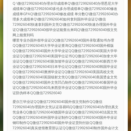
Q \微信729926040办理水印成绩单Q\微信729926040办理悉尼大学
成绩单Q\微信729926040多伦多办理成绩单Q\微信729926040修改
成绩单GPAQ\微信729926040修改成绩 单分数Q\微信729926040办
理多大成绩单Q\微信729926040如何拿到国外毕业证Q\微信
729926040快速拿到国外文凭Q\微信729926040快速办理国外毕业
证Q\微信729926040假毕业证能查出来吗Q\微信729926040假文凭
网上能查到吗
哪里专业办国外假毕业证QQ微信729926040国外录取通知书办理
QQ微信729926040大学毕业证查询QQ微信729926040国外模版
QQ微信729926040国外大学毕业证QQ微信729926040英国大学毕
业证QQ微信729926040美国学位证书QQ微信729926040加拿大毕
业证QQ微信729926040新加坡毕业证QQ微信729926040新西兰毕
业证QQ微信729926040日本学位记QQ微信729926040韩国毕业证
QQ微信729926040澳洲毕业证QQ微信729926040美国高校文凭
QQ微信729926040英国镭射文凭QQ微信729926040美国烫金文凭
QQ微信729926040国外文凭凹凸制作QQ微信729926040泰国毕业
证QQ微信729926040马来西亚毕业证QQ微信729926040国外毕业
证防伪样本QQ微信729926040
爱尔兰毕业证QQ微信729926040国外假文凭制作QQ微信
729926040办理国外文凭认证容易吗QQ微信729926040办理仿真文
凭业务QQ微信729926040德国毕业证QQ微信729926040法国文凭
QQ微信729926040外国毕业证制作QQ微信729926040国外毕业证
钢印制作QQ微信729926040国外毕业证货到付款QQ微信
729926040真实使馆教育部认证QQ微信729926040制作国外会计文