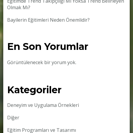
Eğitimde Trend Takipçiliği Mi Yoksa Trend Belirleyen
Olmak Mı?
Bayilerin Eğitimleri Neden Önemlidir?
En Son Yorumlar
Görüntülenecek bir yorum yok.
Kategoriler
Deneyim ve Uygulama Örnekleri
Diğer
Eğitim Programları ve Tasarımı