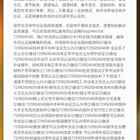
方式、授予标准、授课地点、授课时限、教学语言、居留时间、签证
类型等等进行考察。所以，只要满足一定的情况，留学生即使没有学
位证，还是能够有其他办法完成学历认证的。
留学生没有学位证虽然很遗憾，但是绝不要轻言放弃。想要轻松解决
这类难题，可以在线咨询弘扬海归认证顾问qq/wechat:
729926040，我们专业的认证顾问24小时在线为您解决疑难，确保
学历认证能够顺利完成。办理假毕业证在国内能用吗Q\微信
729926040挂科拿不到毕业证怎么办Q\微信729926040毕 业证丢了
怎么办Q\微信729926040没有正常毕业怎么办理毕业证Q\微信
729926040没毕业可 以办学历认证吗Q\微信729926040您是否因为
中途辍学、挂科而没有正常毕业Q\微信729926040您是否因为递交
材料不齐而被拒之门外Q\微信729926040您是否因没正常毕业而导
致回国得不到教 育部认证Q\微信729926040在校挂科了不想读了、
成绩不理想怎么办Q\微信729926040找工 作没有文凭怎么办Q\微信
729926040办理本科/研究生文凭Q\微信729926040有本科却要求硕
士又怎么办Q\微信729926040办理本科/硕士毕业证Q\微信
729926040网上买文凭可靠吗Q\微信729926040买国外文凭质量
Q\微信 729926040国外本科毕业证怎么办理Q\微信729926040国外
大学文凭高仿真制作Q\微信729926040办国外文凭可找工作Q\微信
729926040怎么办理国外假毕业证Q\微信729926040哪里可以制作
毕业证Q\微信729926040美国哪里可以办理毕业证Q\微信
729926040澳洲 哪里可以办理毕业证Q\微信729926040留学生在哪
里买毕业证Q\微信729926040加拿大哪里 可以办理毕业证Q\微信
729926040诚信办理毕业证Q\微信729926040申请学校办理成绩单