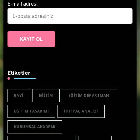
E-mail adresi:
Etiketler
BAYI
EĞITIM
EĞITIM DEPARTMANI
EĞITIM TASARIMI
IHTIYAÇ ANALIZI
KURUMSAL AKADEMI