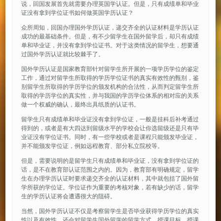
说，回国发展首先就需要办理英国学认证。但是，只有成绩单和毕业
证没有拿到学位证书如何做英国学历认证？
众所周知，回国办理国外学历认证，递交齐全的认证材料是学历认证
成功的最基础条件。但是，有不少留学生在国外留学后，却只有成绩
单和毕业证，并没有拿到学位证书。对于这类情况的留学生，想要通
过国外学历认证就比较棘手了。
国外学历认证是国家教育部针对留学生所开展的一项学历学位的鉴定
工作，通过对留学生所取得的学历学位证书的真实有效性的甄别，鉴
别留学生所取得的学历学位的颁发机构的合法性，从而判定留学生所
取得的学历学位的真实性，并与我国的学历学位体系的相对应的关系
做一个权威的确认，最终出具纸质的认证书。
留学生只有成绩单和毕业证没有拿到学位证，一般是挂科后补考通过
得到的，或者是有大四达到留级水平的学校会让你选留级还是只有毕
业证没有学位证书。同时，有一些学校或者是课程只能颁发毕业证，
并不能颁发学位证，例如远程教育、部分私立院校等。
但是，需要说明的是留学生只有成绩单和毕业证，没有拿到学位证的
话，是不在教育部认证范围之内的。因为，教育部有明确规定，留学
生在办理学历认证时要求递交齐全的认证材料，其中就包括了国外留
学所获的学位证。学位证作为重要的考核对象，若有缺少的话，留学
生的学历认证将会遭遇很大的阻碍。
当然，国外学历认证不仅是考察留学生是否毕业获得学历学位的真实
性以及有效性，还会对留学生国外留学的留学方式、授课目标、授课