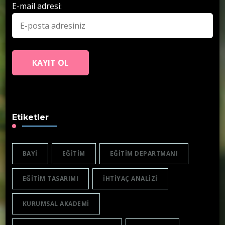
E-mail adresi:
Etiketler
BAYI
EĞITIM
EĞITIM DEPARTMANI
EĞITIM TASARIMI
IHTIYAÇ ANALIZI
KURUMSAL AKADEMI