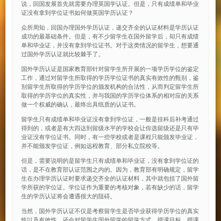
说，回国发展首先就需要办理英国学认证。但是，只有成绩单和毕业
证没有拿到学位证书如何做英国学历认证？
众所周知，回国办理国外学历认证，递交齐全的认证材料是学历认证
成功的最基础条件。但是，有不少留学生在国外留学后，却只有成绩
单和毕业证，并没有拿到学位证书。对于这类情况的留学生，想要通
过国外学历认证就比较棘手了。
国外学历认证是国家教育部针对留学生所开展的一项学历学位的鉴定
工作，通过对留学生所取得的学历学位证书的真实有效性的甄别，鉴
别留学生所取得的学历学位的颁发机构的合法性，从而判定留学生所
取得的学历学位的真实性，并与我国的学历学位体系的相对应的关系
做一个权威的确认，最终出具纸质的认证书。
留学生只有成绩单和毕业证没有拿到学位证，一般是挂科后补考通过
得到的，或者是有大四达到留级水平的学校会让你选留级还是只有毕
业证没有学位证书。同时，有一些学校或者是课程只能颁发毕业证，
并不能颁发学位证，例如远程教育、部分私立院校等。
但是，需要说明的是留学生只有成绩单和毕业证，没有拿到学位证的
话，是不在教育部认证范围之内的。因为，教育部有明确规定，留学
生在办理学历认证时要求递交齐全的认证材料，其中就包括了国外留
学所获的学位证。学位证作为重要的考核对象，若有缺少的话，留学
生的学历认证将会遭遇很大的阻碍。
当然，国外学历认证不仅是考察留学生是否毕业获得学历学位的真实
性以及有效性，还会对留学生国外留学的留学方式、授课目标、授课