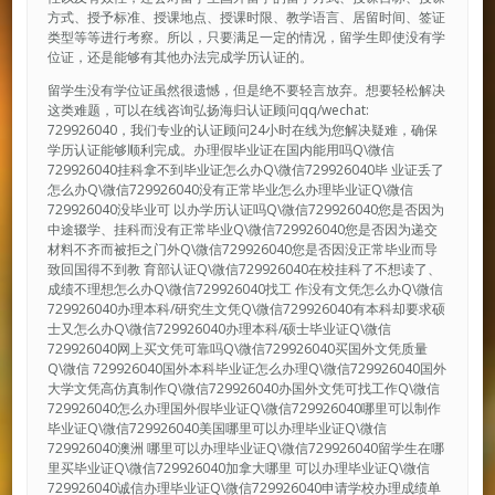
方式、授予标准、授课地点、授课时限、教学语言、居留时间、签证
类型等等进行考察。所以，只要满足一定的情况，留学生即使没有学
位证，还是能够有其他办法完成学历认证的。
留学生没有学位证虽然很遗憾，但是绝不要轻言放弃。想要轻松解决
这类难题，可以在线咨询弘扬海归认证顾问qq/wechat:
729926040，我们专业的认证顾问24小时在线为您解决疑难，确保
学历认证能够顺利完成。办理假毕业证在国内能用吗Q\微信
729926040挂科拿不到毕业证怎么办Q\微信729926040毕 业证丢了
怎么办Q\微信729926040没有正常毕业怎么办理毕业证Q\微信
729926040没毕业可 以办学历认证吗Q\微信729926040您是否因为
中途辍学、挂科而没有正常毕业Q\微信729926040您是否因为递交
材料不齐而被拒之门外Q\微信729926040您是否因没正常毕业而导
致回国得不到教 育部认证Q\微信729926040在校挂科了不想读了、
成绩不理想怎么办Q\微信729926040找工 作没有文凭怎么办Q\微信
729926040办理本科/研究生文凭Q\微信729926040有本科却要求硕
士又怎么办Q\微信729926040办理本科/硕士毕业证Q\微信
729926040网上买文凭可靠吗Q\微信729926040买国外文凭质量
Q\微信 729926040国外本科毕业证怎么办理Q\微信729926040国外
大学文凭高仿真制作Q\微信729926040办国外文凭可找工作Q\微信
729926040怎么办理国外假毕业证Q\微信729926040哪里可以制作
毕业证Q\微信729926040美国哪里可以办理毕业证Q\微信
729926040澳洲 哪里可以办理毕业证Q\微信729926040留学生在哪
里买毕业证Q\微信729926040加拿大哪里 可以办理毕业证Q\微信
729926040诚信办理毕业证Q\微信729926040申请学校办理成绩单