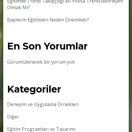
Eğitimde Trend Takipçiliği Mi Yoksa Trend Belirleyen
Olmak Mı?
Bayilerin Eğitimleri Neden Önemlidir?
En Son Yorumlar
Görüntülenecek bir yorum yok.
Kategoriler
Deneyim ve Uygulama Örnekleri
Diğer
Eğitim Programları ve Tasarımı