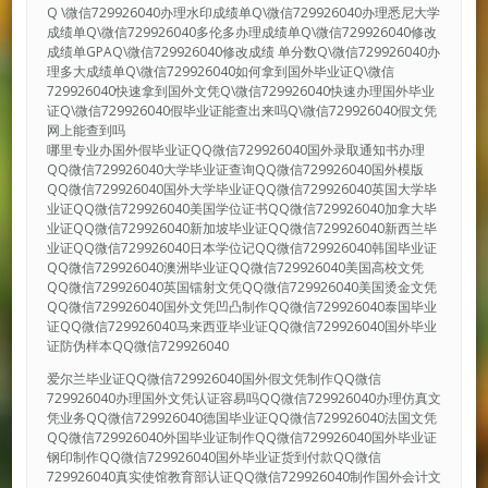
Q \微信729926040办理水印成绩单Q\微信729926040办理悉尼大学
成绩单Q\微信729926040多伦多办理成绩单Q\微信729926040修改
成绩单GPAQ\微信729926040修改成绩 单分数Q\微信729926040办
理多大成绩单Q\微信729926040如何拿到国外毕业证Q\微信
729926040快速拿到国外文凭Q\微信729926040快速办理国外毕业
证Q\微信729926040假毕业证能查出来吗Q\微信729926040假文凭
网上能查到吗
哪里专业办国外假毕业证QQ微信729926040国外录取通知书办理
QQ微信729926040大学毕业证查询QQ微信729926040国外模版
QQ微信729926040国外大学毕业证QQ微信729926040英国大学毕
业证QQ微信729926040美国学位证书QQ微信729926040加拿大毕
业证QQ微信729926040新加坡毕业证QQ微信729926040新西兰毕
业证QQ微信729926040日本学位记QQ微信729926040韩国毕业证
QQ微信729926040澳洲毕业证QQ微信729926040美国高校文凭
QQ微信729926040英国镭射文凭QQ微信729926040美国烫金文凭
QQ微信729926040国外文凭凹凸制作QQ微信729926040泰国毕业
证QQ微信729926040马来西亚毕业证QQ微信729926040国外毕业
证防伪样本QQ微信729926040
爱尔兰毕业证QQ微信729926040国外假文凭制作QQ微信
729926040办理国外文凭认证容易吗QQ微信729926040办理仿真文
凭业务QQ微信729926040德国毕业证QQ微信729926040法国文凭
QQ微信729926040外国毕业证制作QQ微信729926040国外毕业证
钢印制作QQ微信729926040国外毕业证货到付款QQ微信
729926040真实使馆教育部认证QQ微信729926040制作国外会计文