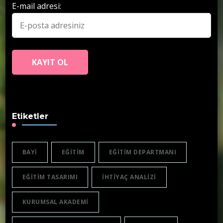
E-mail adresi:
Etiketler
BAYI
EĞITIM
EĞITIM DEPARTMANI
EĞITIM TASARIMI
IHTIYAÇ ANALIZI
KURUMSAL AKADEMI