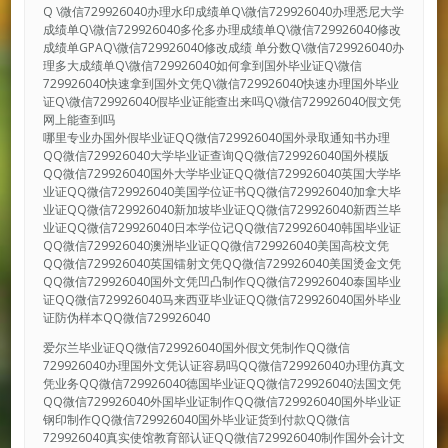
Q \微信729926040办理水印成绩单Q\微信729926040办理悉尼大学
成绩单Q\微信729926040多伦多办理成绩单Q\微信729926040修改
成绩单GPAQ\微信729926040修改成绩 单分数Q\微信729926040办
理多大成绩单Q\微信729926040如何拿到国外毕业证Q\微信
729926040快速拿到国外文凭Q\微信729926040快速办理国外毕业
证Q\微信729926040假毕业证能查出来吗Q\微信729926040假文凭
网上能查到吗
哪里专业办国外假毕业证QQ微信729926040国外录取通知书办理
QQ微信729926040大学毕业证查询QQ微信729926040国外模版
QQ微信729926040国外大学毕业证QQ微信729926040英国大学毕
业证QQ微信729926040美国学位证书QQ微信729926040加拿大毕
业证QQ微信729926040新加坡毕业证QQ微信729926040新西兰毕
业证QQ微信729926040日本学位记QQ微信729926040韩国毕业证
QQ微信729926040澳洲毕业证QQ微信729926040美国高校文凭
QQ微信729926040英国镭射文凭QQ微信729926040美国烫金文凭
QQ微信729926040国外文凭凹凸制作QQ微信729926040泰国毕业
证QQ微信729926040马来西亚毕业证QQ微信729926040国外毕业
证防伪样本QQ微信729926040
爱尔兰毕业证QQ微信729926040国外假文凭制作QQ微信
729926040办理国外文凭认证容易吗QQ微信729926040办理仿真文
凭业务QQ微信729926040德国毕业证QQ微信729926040法国文凭
QQ微信729926040外国毕业证制作QQ微信729926040国外毕业证
钢印制作QQ微信729926040国外毕业证货到付款QQ微信
729926040真实使馆教育部认证QQ微信729926040制作国外会计文