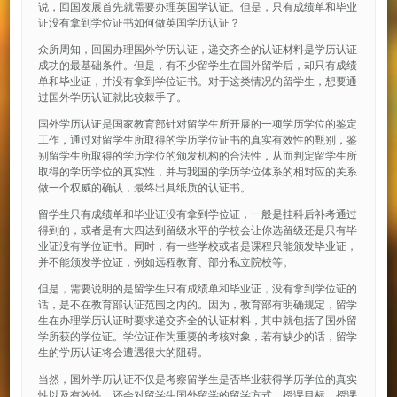
说，回国发展首先就需要办理英国学认证。但是，只有成绩单和毕业
证没有拿到学位证书如何做英国学历认证？
众所周知，回国办理国外学历认证，递交齐全的认证材料是学历认证
成功的最基础条件。但是，有不少留学生在国外留学后，却只有成绩
单和毕业证，并没有拿到学位证书。对于这类情况的留学生，想要通
过国外学历认证就比较棘手了。
国外学历认证是国家教育部针对留学生所开展的一项学历学位的鉴定
工作，通过对留学生所取得的学历学位证书的真实有效性的甄别，鉴
别留学生所取得的学历学位的颁发机构的合法性，从而判定留学生所
取得的学历学位的真实性，并与我国的学历学位体系的相对应的关系
做一个权威的确认，最终出具纸质的认证书。
留学生只有成绩单和毕业证没有拿到学位证，一般是挂科后补考通过
得到的，或者是有大四达到留级水平的学校会让你选留级还是只有毕
业证没有学位证书。同时，有一些学校或者是课程只能颁发毕业证，
并不能颁发学位证，例如远程教育、部分私立院校等。
但是，需要说明的是留学生只有成绩单和毕业证，没有拿到学位证的
话，是不在教育部认证范围之内的。因为，教育部有明确规定，留学
生在办理学历认证时要求递交齐全的认证材料，其中就包括了国外留
学所获的学位证。学位证作为重要的考核对象，若有缺少的话，留学
生的学历认证将会遭遇很大的阻碍。
当然，国外学历认证不仅是考察留学生是否毕业获得学历学位的真实
性以及有效性，还会对留学生国外留学的留学方式、授课目标、授课