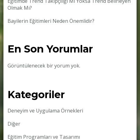
Eğitimde Trend Takipçiliği Mi Yoksa Trend Belirleyen
Olmak Mı?
Bayilerin Eğitimleri Neden Önemlidir?
En Son Yorumlar
Görüntülenecek bir yorum yok.
Kategoriler
Deneyim ve Uygulama Örnekleri
Diğer
Eğitim Programları ve Tasarımı