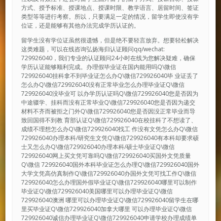
方式、授予标准、授课地点、授课时限、教学语言、居留时间、签证
类型等等进行考察。所以，只要满足一定的情况，留学生即使没有学
位证，还是能够有其他办法完成学历认证的。
留学生没有学位证虽然很遗憾，但是绝不要轻言放弃。想要轻松解决
这类难题，可以在线咨询弘扬海归认证顾问qq/wechat:
729926040，我们专业的认证顾问24小时在线为您解决疑难，确保
学历认证能够顺利完成。办理假毕业证在国内能用吗Q\微信
729926040挂科拿不到毕业证怎么办Q\微信729926040毕 业证丢了
怎么办Q\微信729926040没有正常毕业怎么办理毕业证Q\微信
729926040没毕业可 以办学历认证吗Q\微信729926040您是否因为
中途辍学、挂科而没有正常毕业Q\微信729926040您是否因为递交
材料不齐而被拒之门外Q\微信729926040您是否因没正常毕业而导
致回国得不到教 育部认证Q\微信729926040在校挂科了不想读了、
成绩不理想怎么办Q\微信729926040找工 作没有文凭怎么办Q\微信
729926040办理本科/研究生文凭Q\微信729926040有本科却要求硕
士又怎么办Q\微信729926040办理本科/硕士毕业证Q\微信
729926040网上买文凭可靠吗Q\微信729926040买国外文凭质量
Q\微信 729926040国外本科毕业证怎么办理Q\微信729926040国外
大学文凭高仿真制作Q\微信729926040办国外文凭可找工作Q\微信
729926040怎么办理国外假毕业证Q\微信729926040哪里可以制作
毕业证Q\微信729926040美国哪里可以办理毕业证Q\微信
729926040澳洲 哪里可以办理毕业证Q\微信729926040留学生在哪
里买毕业证Q\微信729926040加拿大哪里 可以办理毕业证Q\微信
729926040诚信办理毕业证Q\微信729926040申请学校办理成绩单