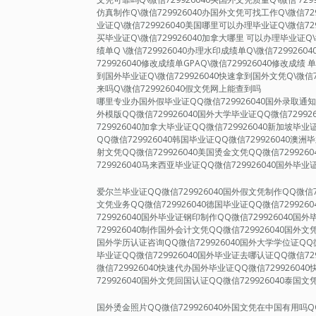
仿真制作Q\微信729926040办国外文凭可找工作Q\微信72
业证Q\微信729926040美国哪里可以办理毕业证Q\微信72
买毕业证Q\微信729926040加拿大哪里 可以办理毕业证Q\
绩单Q \微信729926040办理水印成绩单Q\微信729926
729926040修改成绩单GPAQ\微信729926040修改成绩 
到国外毕业证Q\微信729926040快速拿到国外文凭Q\微信7
来吗Q\微信729926040假文凭网上能查到吗
哪里专业办国外假毕业证QQ微信729926040国外录取通知书
外模版QQ微信729926040国外大学毕业证QQ微信72992
729926040加拿大毕业证QQ微信729926040新加坡毕业
QQ微信729926040韩国毕业证QQ微信729926040澳洲
射文凭QQ微信729926040美国烫金文凭QQ微信729926
729926040马来西亚毕业证QQ微信729926040国外毕业
爱尔兰毕业证QQ微信729926040国外假文凭制作QQ微信7
文凭业务QQ微信729926040德国毕业证QQ微信729926
729926040国外毕业证钢印制作QQ微信729926040
729926040制作国外会计文凭QQ微信729926040国外文
国外学历认证咨询QQ微信729926040国外大学学位证QQ微
毕业证QQ微信729926040国外毕业证去哪认证QQ微信72
微信729926040快速代办国外毕业证QQ微信7299260
729926040国外文凭回国认证QQ微信729926040泰国文
国外烫金照片QQ微信729926040外国文凭在中国有用吗QQ