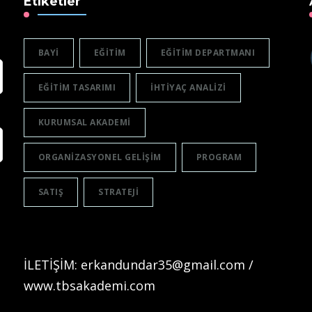
Etiketler
BAYI
EĞITIM
EĞITIM DEPARTMANI
EĞITIM TASARIMI
IHTIYAÇ ANALIZI
KURUMSAL AKADEMI
ORGANIZASYONEL GELIŞIM
PROGRAM
SATIŞ
STRATEJI
İLETİŞİM: erkandundar35@gmail.com /
www.tbsakademi.com