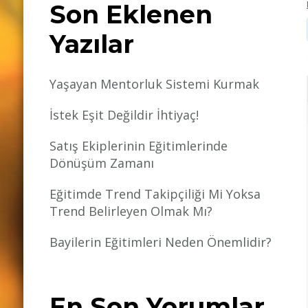
Son Eklenen
Yazılar
Yaşayan Mentorluk Sistemi Kurmak
İstek Eşit Değildir İhtiyaç!
Satış Ekiplerinin Eğitimlerinde
Dönüşüm Zamanı
Eğitimde Trend Takipçiliği Mi Yoksa
Trend Belirleyen Olmak Mı?
Bayilerin Eğitimleri Neden Önemlidir?
En Son Yorumlar