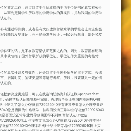
学位的鉴定工作，通过对留学生所取得的学历学位证书的真实有效性
性，从而判定留学生所取得的学历学位的真实性，并与我国的学历学
的认证书。
后补考通过得到的，或者是有大四达到留级水平的学校会让你选留级
课程只能颁发毕业证，并不能颁发学位证，例如远程教育、部分私立
到学位证的话，是不在教育部认证范围之内的。因为，教育部有明确
，其中就包括了国外留学所获的学位证。学位证作为重要的考核对
碍。
学位的真实性以及有效性，还会对留学生国外留学的留学方式、授课
语言、居留时间、签证类型等等进行考察。所以，只要满足一定的情
历认证的。
解决这类难题，可以在线咨询弘扬海归认证顾问qq/wechat:
决疑难，确保学历认证能够顺利完成。办理假毕业证在国内能用吗Q\微
40毕 业证丢了怎么办Q\微信729926040没有正常毕业怎么办理毕业证
926040您是否因为中途辍学、挂科而没有正常毕业Q\微信729926040
0您是否因没正常毕业而导致回国得不到教 育部认证Q\微信
29926040找工 作没有文凭怎么办Q\微信729926040办理本科/
微信729926040办理本科/硕士毕业证Q\微信729926040网上买
9926040国外本科毕业证怎么办理Q\微信729926040国外大学文凭高