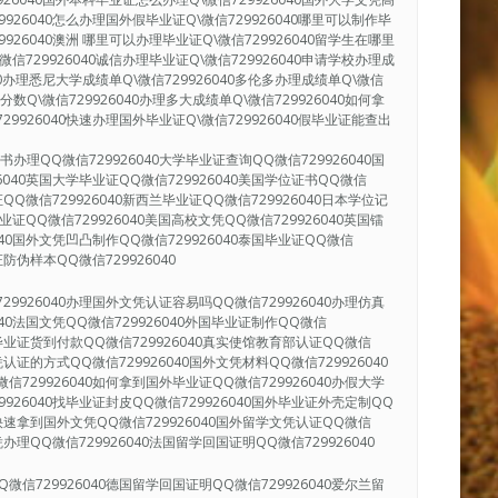
9926040怎么办理国外假毕业证Q\微信729926040哪里可以制作毕
9926040澳洲 哪里可以办理毕业证Q\微信729926040留学生在哪里
微信729926040诚信办理毕业证Q\微信729926040申请学校办理成
040办理悉尼大学成绩单Q\微信729926040多伦多办理成绩单Q\微信
单分数Q\微信729926040办理多大成绩单Q\微信729926040如何拿
29926040快速办理国外毕业证Q\微信729926040假毕业证能查出
办理QQ微信729926040大学毕业证查询QQ微信729926040国
6040英国大学毕业证QQ微信729926040美国学位证书QQ微信
证QQ微信729926040新西兰毕业证QQ微信729926040日本学位记
毕业证QQ微信729926040美国高校文凭QQ微信729926040英国镭
040国外文凭凹凸制作QQ微信729926040泰国毕业证QQ微信
证防伪样本QQ微信729926040
29926040办理国外文凭认证容易吗QQ微信729926040办理仿真
040法国文凭QQ微信729926040外国毕业证制作QQ微信
国外毕业证货到付款QQ微信729926040真实使馆教育部认证QQ微信
凭认证的方式QQ微信729926040国外文凭材料QQ微信729926040
信729926040如何拿到国外毕业证QQ微信729926040办假大学
9926040找毕业证封皮QQ微信729926040国外毕业证外壳定制QQ
40快速拿到国外文凭QQ微信729926040国外留学文凭认证QQ微信
凭办理QQ微信729926040法国留学回国证明QQ微信729926040
微信729926040德国留学回国证明QQ微信729926040爱尔兰留