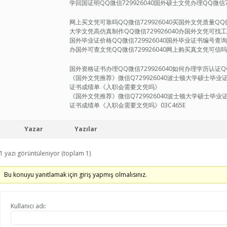
学回国证明QQ微信729926040国外硕士文凭办理QQ微信72
网上买文凭可靠吗QQ微信729926040买国外文凭质量QQ微
大学文凭高仿真制作QQ微信729926040办国外文凭可找工作
国外毕业证价格QQ微信729926040国外毕业证书编号查询Q
办国外可查文凭QQ微信729926040网上购买真文凭可信吗Q
国外资格证书办理QQ微信729926040如何办理学历认证QQ微
《国外文凭推荐》微信Q729926040波士顿大学硕士毕
证书成绩单《入职会需要文凭吗》
《国外文凭推荐》微信Q729926040波士顿大学硕士毕
证书成绩单《入职会需要文凭吗》03C465E
Yazar
Yazılar
1 yazı görüntüleniyor (toplam 1)
Bu konuyu yanıtlamak için giriş yapmış olmalısınız.
Kullanıcı adı: