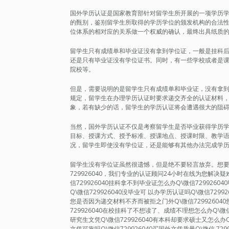
国外学历认证是国家教育部针对留学生所开展的一项学历
的甄别，鉴别留学生所取得的学历学位的颁发机构的合法
位体系的相对应的关系做一个权威的确认，最终出具纸质
留学生只有成绩单和毕业证没有拿到学位证，一般是挂科
还是只有毕业证没有学位证书。同时，有一些学校或者是
院校等。
但是，需要说明的是留学生只有成绩单和毕业证，没有拿
规定，留学生在办理学历认证时要求递交齐全的认证材料
象，若有缺少的话，留学生的学历认证将会遭遇很大的阻
当然，国外学历认证不仅是考察留学生是否毕业获得学历
目标、授课方式、授予标准、授课地点、授课时限、教学
况，留学生即使没有学位证，还是能够有其他办法完成学
留学生没有学位证虽然很遗憾，但是绝不要轻言放弃。想要轻松
729926040，我们专业的认证顾问24小时在线为您解
信729926040挂科拿不到毕业证怎么办Q\微信7299260
Q\微信729926040没毕业可 以办学历认证吗Q\微信729
您是否因为递交材料不齐而被拒之门外Q\微信72992604
729926040在校挂科了不想读了、成绩不理想怎么办Q\微信7
研究生文凭Q\微信729926040有本科却要求硕士又怎么办Q\
文凭可靠吗Q\微信729926040买国外文凭质量Q\微信 72