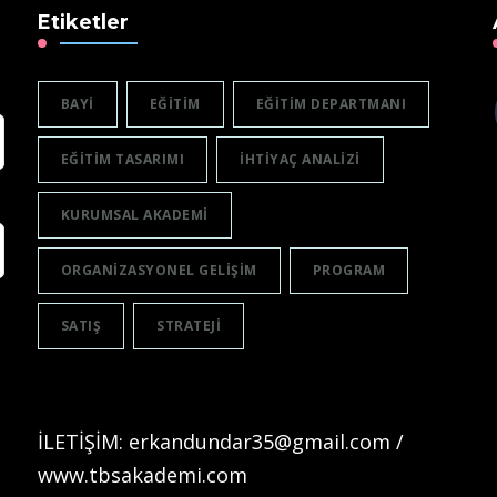
Etiketler
BAYI
EĞITIM
EĞITIM DEPARTMANI
EĞITIM TASARIMI
IHTIYAÇ ANALIZI
KURUMSAL AKADEMI
ORGANIZASYONEL GELIŞIM
PROGRAM
SATIŞ
STRATEJI
İLETİŞİM: erkandundar35@gmail.com /
www.tbsakademi.com