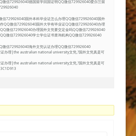
微信729926040德国留学回国证明QQ微信729926040爱尔兰留
9926040
信729926040国外本科毕业证怎么办理QQ微信729926040国外
QQ微信729926040国外大学有毕业证QQ微信729926040办理
Q微信729926040办理国外文凭要交定金吗QQ微信729926040
Q微信729926040学士学位证书查询机构QQ微信729926040
信729926040海外文凭认证办理QQ微信729926040
 australian national university文凭,?国外文凭真是可
》
 australian national university文凭,?国外文凭真是可
1D913