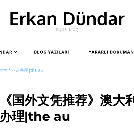
Erkan Dündar
Kişisel Blog
ÜNDAR
BLOG YAZILARI
YARARLI DÖKÜMA
毕业证办理|the au
《国外文凭推荐》澳大
办理|the au