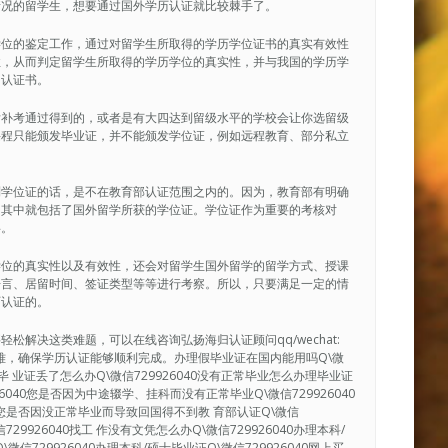
情况的留学生，想要通过国外学历认证就比较棘手了。
学位的鉴定工作，通过对留学生所取得的学历学位证书的真实有效性
性，从而判定留学生所取得的学历学位的真实性，并与我国的学历学
的认证书。
后补考通过得到的，或者是有大四达到留级水平的学校会让你选留级
课程只能颁发毕业证，并不能颁发学位证，例如远程教育、部分私立
到学位证的话，是不在教育部认证范围之内的。因为，教育部有明确
，其中就包括了国外留学所获的学位证。学位证作为重要的考核对
碍。
学位的真实性以及有效性，还会对留学生国外留学的留学方式、授课
语言、居留时间、签证类型等等进行考察。所以，只要满足一定的情
历认证的。
解决这类难题，可以在线咨询弘扬海归认证顾问qq/wechat:
决疑难，确保学历认证能够顺利完成。办理假毕业证在国内能用吗Q\微
40毕 业证丢了怎么办Q\微信729926040没有正常毕业怎么办理毕业证
926040您是否因为中途辍学、挂科而没有正常毕业Q\微信729926040
0您是否因没正常毕业而导致回国得不到教 育部认证Q\微信
29926040找工 作没有文凭怎么办Q\微信729926040办理本科/
微信729926040办理本科/硕士毕业证Q\微信729926040网上买