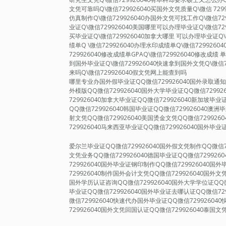
文凭可靠吗Q\微信729926040买国外文凭质量Q\微信 72
仿真制作Q\微信729926040办国外文凭可找工作Q\微信72
业证Q\微信729926040美国哪里可以办理毕业证Q\微信72
买毕业证Q\微信729926040加拿大哪里 可以办理毕业证Q\
绩单Q \微信729926040办理水印成绩单Q\微信729926
729926040修改成绩单GPAQ\微信729926040修改成绩 
到国外毕业证Q\微信729926040快速拿到国外文凭Q\微信7
来吗Q\微信729926040假文凭网上能查到吗
哪里专业办国外假毕业证QQ微信729926040国外录取通知书
外模版QQ微信729926040国外大学毕业证QQ微信72992
729926040加拿大毕业证QQ微信729926040新加坡毕业
QQ微信729926040韩国毕业证QQ微信729926040澳洲
射文凭QQ微信729926040美国烫金文凭QQ微信729926
729926040马来西亚毕业证QQ微信729926040国外毕业
爱尔兰毕业证QQ微信729926040国外假文凭制作QQ微信7
文凭业务QQ微信729926040德国毕业证QQ微信729926
729926040国外毕业证钢印制作QQ微信729926040
729926040制作国外会计文凭QQ微信729926040国外文
国外学历认证咨询QQ微信729926040国外大学学位证QQ微
毕业证QQ微信729926040国外毕业证去哪认证QQ微信72
微信729926040快速代办国外毕业证QQ微信7299260
729926040国外文凭回国认证QQ微信729926040泰国文