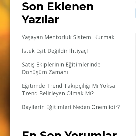
Son Eklenen
Yazılar
Yaşayan Mentorluk Sistemi Kurmak
İstek Eşit Değildir İhtiyaç!
Satış Ekiplerinin Eğitimlerinde
Dönüşüm Zamanı
Eğitimde Trend Takipçiliği Mi Yoksa
Trend Belirleyen Olmak Mı?
Bayilerin Eğitimleri Neden Önemlidir?
En Son Yorumlar