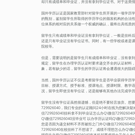
却只有成绩单和毕业证，并没有拿到学位证书。对于这类
国外学历认证是国家教育部针对留学生所开展的一项学历
的甄别，鉴别留学生所取得的学历学位的颁发机构的合法
位体系的相对应的关系做一个权威的确认，最终出具纸质
留学生只有成绩单和毕业证没有拿到学位证，一般是挂科
还是只有毕业证没有学位证书。同时，有一些学校或者是
院校等。
但是，需要说明的是留学生只有成绩单和毕业证，没有拿
规定，留学生在办理学历认证时要求递交齐全的认证材料
象，若有缺少的话，留学生的学历认证将会遭遇很大的阻
当然，国外学历认证不仅是考察留学生是否毕业获得学历
目标、授课方式、授予标准、授课地点、授课时限、教学
况，留学生即使没有学位证，还是能够有其他办法完成学
留学生没有学位证虽然很遗憾，但是绝不要轻言放弃。想要轻松
729926040，我们专业的认证顾问24小时在线为您解
信729926040挂科拿不到毕业证怎么办Q\微信7299260
Q\微信729926040没毕业可 以办学历认证吗Q\微信729
您是否因为递交材料不齐而被拒之门外Q\微信72992604
729926040在校挂科了不想读了、成绩不理想怎么办Q\微信7
研究生文凭Q\微信729926040有本科却要求硕士又怎么办Q\