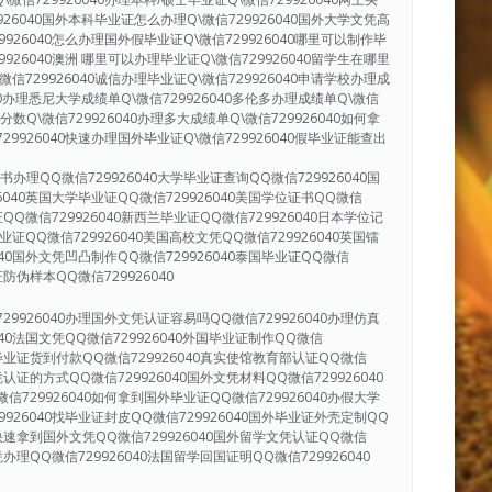
9926040国外本科毕业证怎么办理Q\微信729926040国外大学文凭高
9926040怎么办理国外假毕业证Q\微信729926040哪里可以制作毕
9926040澳洲 哪里可以办理毕业证Q\微信729926040留学生在哪里
微信729926040诚信办理毕业证Q\微信729926040申请学校办理成
040办理悉尼大学成绩单Q\微信729926040多伦多办理成绩单Q\微信
单分数Q\微信729926040办理多大成绩单Q\微信729926040如何拿
29926040快速办理国外毕业证Q\微信729926040假毕业证能查出
办理QQ微信729926040大学毕业证查询QQ微信729926040国
6040英国大学毕业证QQ微信729926040美国学位证书QQ微信
证QQ微信729926040新西兰毕业证QQ微信729926040日本学位记
毕业证QQ微信729926040美国高校文凭QQ微信729926040英国镭
040国外文凭凹凸制作QQ微信729926040泰国毕业证QQ微信
证防伪样本QQ微信729926040
29926040办理国外文凭认证容易吗QQ微信729926040办理仿真
040法国文凭QQ微信729926040外国毕业证制作QQ微信
国外毕业证货到付款QQ微信729926040真实使馆教育部认证QQ微信
凭认证的方式QQ微信729926040国外文凭材料QQ微信729926040
信729926040如何拿到国外毕业证QQ微信729926040办假大学
9926040找毕业证封皮QQ微信729926040国外毕业证外壳定制QQ
40快速拿到国外文凭QQ微信729926040国外留学文凭认证QQ微信
凭办理QQ微信729926040法国留学回国证明QQ微信729926040