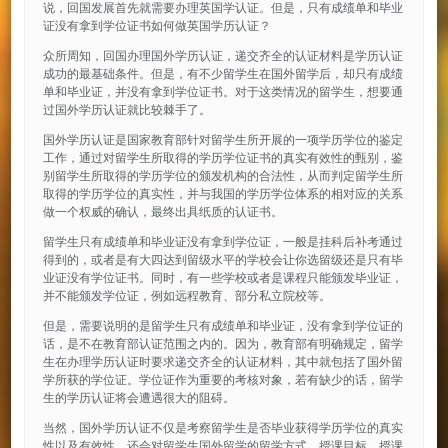
说，回国发展首先就需要办理英国学认证。但是，只有成绩单和毕业
证没有拿到学位证书如何做英国学历认证？
众所周知，回国办理国外学历认证，递交齐全的认证材料是学历认证
成功的最基础条件。但是，有不少留学生在国外留学后，却只有成绩
单和毕业证，并没有拿到学位证书。对于这类情况的留学生，想要通
过国外学历认证就比较棘手了。
国外学历认证是国家教育部针对留学生所开展的一项学历学位的鉴定
工作，通过对留学生所取得的学历学位证书的真实有效性的甄别，鉴
别留学生所取得的学历学位的颁发机构的合法性，从而判定留学生所
取得的学历学位的真实性，并与我国的学历学位体系的相对应的关系
做一个权威的确认，最终出具纸质的认证书。
留学生只有成绩单和毕业证没有拿到学位证，一般是挂科后补考通过
得到的，或者是有大四达到留级水平的学校会让你选留级还是只有毕
业证没有学位证书。同时，有一些学校或者是课程只能颁发毕业证，
并不能颁发学位证，例如远程教育、部分私立院校等。
但是，需要说明的是留学生只有成绩单和毕业证，没有拿到学位证的
话，是不在教育部认证范围之内的。因为，教育部有明确规定，留学
生在办理学历认证时要求递交齐全的认证材料，其中就包括了国外留
学所获的学位证。学位证作为重要的考核对象，若有缺少的话，留学
生的学历认证将会遭遇很大的阻碍。
当然，国外学历认证不仅是考察留学生是否毕业获得学历学位的真实
性以及有效性，还会对留学生国外留学的留学方式、授课目标、授课