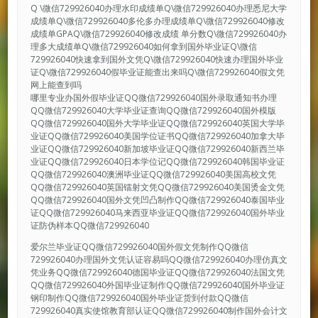
Q \微信729926040办理水印成绩单Q\微信729926040办理悉尼大学
成绩单Q\微信729926040多伦多办理成绩单Q\微信729926040修改
成绩单GPAQ\微信729926040修改成绩 单分数Q\微信729926040办
理多大成绩单Q\微信729926040如何拿到国外毕业证Q\微信
729926040快速拿到国外文凭Q\微信729926040快速办理国外毕业
证Q\微信729926040假毕业证能查出来吗Q\微信729926040假文凭
网上能查到吗
哪里专业办国外假毕业证QQ微信729926040国外录取通知书办理
QQ微信729926040大学毕业证查询QQ微信729926040国外模版
QQ微信729926040国外大学毕业证QQ微信729926040英国大学毕
业证QQ微信729926040美国学位证书QQ微信729926040加拿大毕
业证QQ微信729926040新加坡毕业证QQ微信729926040新西兰毕
业证QQ微信729926040日本学位记QQ微信729926040韩国毕业证
QQ微信729926040澳洲毕业证QQ微信729926040美国高校文凭
QQ微信729926040英国镭射文凭QQ微信729926040美国烫金文凭
QQ微信729926040国外文凭凹凸制作QQ微信729926040泰国毕业
证QQ微信729926040马来西亚毕业证QQ微信729926040国外毕业
证防伪样本QQ微信729926040
爱尔兰毕业证QQ微信729926040国外假文凭制作QQ微信
729926040办理国外文凭认证容易吗QQ微信729926040办理仿真文
凭业务QQ微信729926040德国毕业证QQ微信729926040法国文凭
QQ微信729926040外国毕业证制作QQ微信729926040国外毕业证
钢印制作QQ微信729926040国外毕业证货到付款QQ微信
729926040真实使馆教育部认证QQ微信729926040制作国外会计文