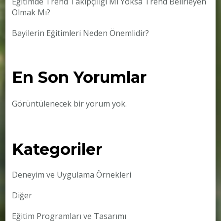
Eğitimde Trend Takipçiliği Mi Yoksa Trend Belirleyen
Olmak Mı?
Bayilerin Eğitimleri Neden Önemlidir?
En Son Yorumlar
Görüntülenecek bir yorum yok.
Kategoriler
Deneyim ve Uygulama Örnekleri
Diğer
Eğitim Programları ve Tasarımı