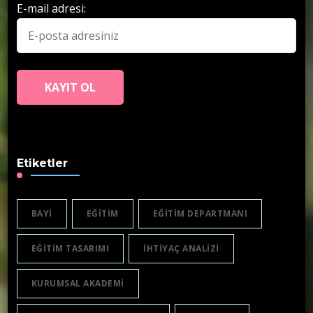
E-mail adresi:
Etiketler
BAYI
EĞITIM
EĞITIM DEPARTMANI
EĞITIM TASARIMI
IHTIYAÇ ANALIZI
KURUMSAL AKADEMI