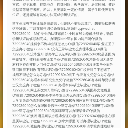
方式、授予标准、授课地点、授课时限、教学语言、居留时间、签证
类型等等进行考察。所以，只要满足一定的情况，留学生即使没有学
位证，还是能够有其他办法完成学历认证的。
留学生没有学位证虽然很遗憾，但是绝不要轻言放弃。想要轻松解决
这类难题，可以在线咨询弘扬海归认证顾问qq/wechat:
729926040，我们专业的认证顾问24小时在线为您解决疑难，确保
学历认证能够顺利完成。办理假毕业证在国内能用吗Q\微信
729926040挂科拿不到毕业证怎么办Q\微信729926040毕 业证丢了
怎么办Q\微信729926040没有正常毕业怎么办理毕业证Q\微信
729926040没毕业可 以办学历认证吗Q\微信729926040您是否因为
中途辍学、挂科而没有正常毕业Q\微信729926040您是否因为递交
材料不齐而被拒之门外Q\微信729926040您是否因没正常毕业而导
致回国得不到教 育部认证Q\微信729926040在校挂科了不想读了、
成绩不理想怎么办Q\微信729926040找工 作没有文凭怎么办Q\微信
729926040办理本科/研究生文凭Q\微信729926040有本科却要求硕
士又怎么办Q\微信729926040办理本科/硕士毕业证Q\微信
729926040网上买文凭可靠吗Q\微信729926040买国外文凭质量
Q\微信 729926040国外本科毕业证怎么办理Q\微信729926040国外
大学文凭高仿真制作Q\微信729926040办国外文凭可找工作Q\微信
729926040怎么办理国外假毕业证Q\微信729926040哪里可以制作
毕业证Q\微信729926040美国哪里可以办理毕业证Q\微信
729926040澳洲 哪里可以办理毕业证Q\微信729926040留学生在哪
里买毕业证Q\微信729926040加拿大哪里 可以办理毕业证Q\微信
729926040诚信办理毕业证Q\微信729926040申请学校办理成绩单