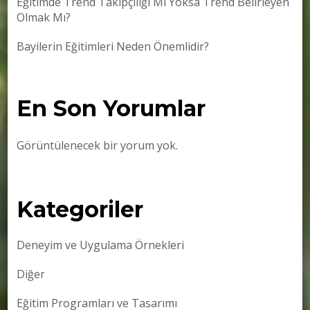
Eğitimde Trend Takipçiliği Mi Yoksa Trend Belirleyen
Olmak Mı?
Bayilerin Eğitimleri Neden Önemlidir?
En Son Yorumlar
Görüntülenecek bir yorum yok.
Kategoriler
Deneyim ve Uygulama Örnekleri
Diğer
Eğitim Programları ve Tasarımı