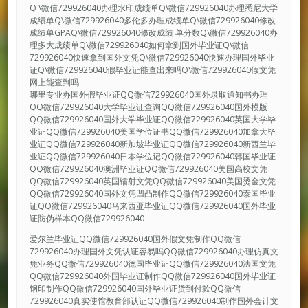
Q \微信729926040办理水印成绩单Q\微信729926040办理悉尼大学
成绩单Q\微信729926040多伦多办理成绩单Q\微信729926040修改
成绩单GPAQ\微信729926040修改成绩 单分数Q\微信729926040办
理多大成绩单Q\微信729926040如何拿到国外毕业证Q\微信
729926040快速拿到国外文凭Q\微信729926040快速办理国外毕业
证Q\微信729926040假毕业证能查出来吗Q\微信729926040假文凭
网上能查到吗
哪里专业办国外假毕业证QQ微信729926040国外录取通知书办理
QQ微信729926040大学毕业证查询QQ微信729926040国外模版
QQ微信729926040国外大学毕业证QQ微信729926040英国大学毕
业证QQ微信729926040美国学位证书QQ微信729926040加拿大毕
业证QQ微信729926040新加坡毕业证QQ微信729926040新西兰毕
业证QQ微信729926040日本学位记QQ微信729926040韩国毕业证
QQ微信729926040澳洲毕业证QQ微信729926040美国高校文凭
QQ微信729926040英国镭射文凭QQ微信729926040美国烫金文凭
QQ微信729926040国外文凭凹凸制作QQ微信729926040泰国毕业
证QQ微信729926040马来西亚毕业证QQ微信729926040国外毕业
证防伪样本QQ微信729926040
爱尔兰毕业证QQ微信729926040国外假文凭制作QQ微信
729926040办理国外文凭认证容易吗QQ微信729926040办理仿真文
凭业务QQ微信729926040德国毕业证QQ微信729926040法国文凭
QQ微信729926040外国毕业证制作QQ微信729926040国外毕业证
钢印制作QQ微信729926040国外毕业证货到付款QQ微信
729926040真实使馆教育部认证QQ微信729926040制作国外会计文