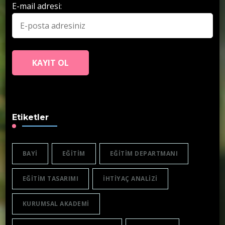
E-mail adresi:
Etiketler
BAYI
EĞITIM
EĞITIM DEPARTMANI
EĞITIM TASARIMI
IHTIYAÇ ANALIZI
KURUMSAL AKADEMI