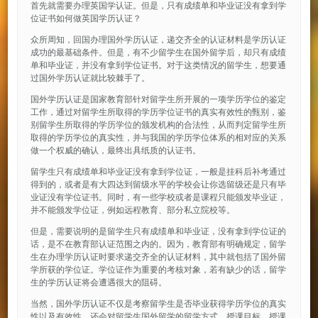
首先就需要办理英国学认证。但是，只有成绩单和毕业证没有拿到学
位证书如何做英国学历认证？
众所周知，回国办理国外学历认证，递交齐全的认证材料是学历认证
成功的最基础条件。但是，有不少留学生在国外留学后，却只有成绩
单和毕业证，并没有拿到学位证书。对于这类情况的留学生，想要通
过国外学历认证就比较棘手了。
国外学历认证是国家教育部针对留学生所开展的一项学历学位的鉴定
工作，通过对留学生所取得的学历学位证书的真实有效性的甄别，鉴
别留学生所取得的学历学位的颁发机构的合法性，从而判定留学生所
取得的学历学位的真实性，并与我国的学历学位体系的相对应的关系
做一个权威的确认，最终出具纸质的认证书。
留学生只有成绩单和毕业证没有拿到学位证，一般是挂科后补考通过
得到的，或者是有大四达到留级水平的学校会让你选留级还是只有毕
业证没有学位证书。同时，有一些学校或者是课程只能颁发毕业证，
并不能颁发学位证，例如远程教育、部分私立院校等。
但是，需要说明的是留学生只有成绩单和毕业证，没有拿到学位证的
话，是不在教育部认证范围之内的。因为，教育部有明确规定，留学
生在办理学历认证时要求递交齐全的认证材料，其中就包括了国外留
学所获的学位证。学位证作为重要的考核对象，若有缺少的话，留学
生的学历认证将会遭遇很大的阻碍。
当然，国外学历认证不仅是考察留学生是否毕业获得学历学位的真实
性以及有效性，还会对留学生国外留学的留学方式、授课目标、授课