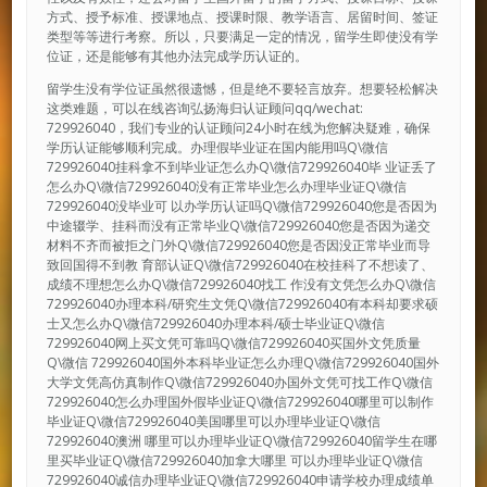
方式、授予标准、授课地点、授课时限、教学语言、居留时间、签证
类型等等进行考察。所以，只要满足一定的情况，留学生即使没有学
位证，还是能够有其他办法完成学历认证的。
留学生没有学位证虽然很遗憾，但是绝不要轻言放弃。想要轻松解决
这类难题，可以在线咨询弘扬海归认证顾问qq/wechat:
729926040，我们专业的认证顾问24小时在线为您解决疑难，确保
学历认证能够顺利完成。办理假毕业证在国内能用吗Q\微信
729926040挂科拿不到毕业证怎么办Q\微信729926040毕 业证丢了
怎么办Q\微信729926040没有正常毕业怎么办理毕业证Q\微信
729926040没毕业可 以办学历认证吗Q\微信729926040您是否因为
中途辍学、挂科而没有正常毕业Q\微信729926040您是否因为递交
材料不齐而被拒之门外Q\微信729926040您是否因没正常毕业而导
致回国得不到教 育部认证Q\微信729926040在校挂科了不想读了、
成绩不理想怎么办Q\微信729926040找工 作没有文凭怎么办Q\微信
729926040办理本科/研究生文凭Q\微信729926040有本科却要求硕
士又怎么办Q\微信729926040办理本科/硕士毕业证Q\微信
729926040网上买文凭可靠吗Q\微信729926040买国外文凭质量
Q\微信 729926040国外本科毕业证怎么办理Q\微信729926040国外
大学文凭高仿真制作Q\微信729926040办国外文凭可找工作Q\微信
729926040怎么办理国外假毕业证Q\微信729926040哪里可以制作
毕业证Q\微信729926040美国哪里可以办理毕业证Q\微信
729926040澳洲 哪里可以办理毕业证Q\微信729926040留学生在哪
里买毕业证Q\微信729926040加拿大哪里 可以办理毕业证Q\微信
729926040诚信办理毕业证Q\微信729926040申请学校办理成绩单