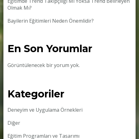
Eğitimde Trend Takipçiliği Mi Yoksa Trend Belirleyen
Olmak Mı?
Bayilerin Eğitimleri Neden Önemlidir?
En Son Yorumlar
Görüntülenecek bir yorum yok.
Kategoriler
Deneyim ve Uygulama Örnekleri
Diğer
Eğitim Programları ve Tasarımı