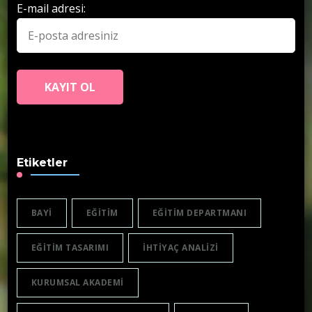
E-mail adresi:
Etiketler
BAYI
EĞITIM
EĞITIM DEPARTMANI
EĞITIM TASARIMI
IHTIYAÇ ANALIZI
KURUMSAL AKADEMI