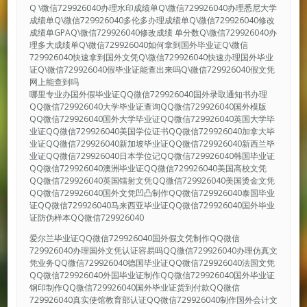
Q \微信729926040办理水印成绩单Q\微信729926040办理悉尼大学
成绩单Q\微信729926040多伦多办理成绩单Q\微信729926040修改
成绩单GPAQ\微信729926040修改成绩 单分数Q\微信729926040办
理多大成绩单Q\微信729926040如何拿到国外毕业证Q\微信
729926040快速拿到国外文凭Q\微信729926040快速办理国外毕业
证Q\微信729926040假毕业证能查出来吗Q\微信729926040假文凭
网上能查到吗
哪里专业办国外假毕业证QQ微信729926040国外录取通知书办理
QQ微信729926040大学毕业证查询QQ微信729926040国外模版
QQ微信729926040国外大学毕业证QQ微信729926040英国大学毕
业证QQ微信729926040美国学位证书QQ微信729926040加拿大毕
业证QQ微信729926040新加坡毕业证QQ微信729926040新西兰毕
业证QQ微信729926040日本学位记QQ微信729926040韩国毕业证
QQ微信729926040澳洲毕业证QQ微信729926040美国高校文凭
QQ微信729926040英国镭射文凭QQ微信729926040美国烫金文凭
QQ微信729926040国外文凭凹凸制作QQ微信729926040泰国毕业
证QQ微信729926040马来西亚毕业证QQ微信729926040国外毕业
证防伪样本QQ微信729926040
爱尔兰毕业证QQ微信729926040国外假文凭制作QQ微信
729926040办理国外文凭认证容易吗QQ微信729926040办理仿真文
凭业务QQ微信729926040德国毕业证QQ微信729926040法国文凭
QQ微信729926040外国毕业证制作QQ微信729926040国外毕业证
钢印制作QQ微信729926040国外毕业证货到付款QQ微信
729926040真实使馆教育部认证QQ微信729926040制作国外会计文