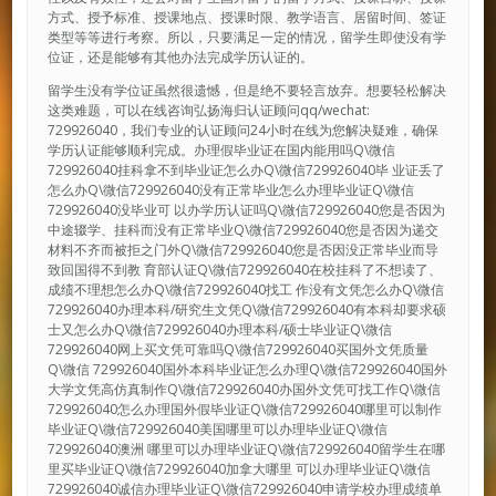
方式、授予标准、授课地点、授课时限、教学语言、居留时间、签证
类型等等进行考察。所以，只要满足一定的情况，留学生即使没有学
位证，还是能够有其他办法完成学历认证的。
留学生没有学位证虽然很遗憾，但是绝不要轻言放弃。想要轻松解决
这类难题，可以在线咨询弘扬海归认证顾问qq/wechat:
729926040，我们专业的认证顾问24小时在线为您解决疑难，确保
学历认证能够顺利完成。办理假毕业证在国内能用吗Q\微信
729926040挂科拿不到毕业证怎么办Q\微信729926040毕 业证丢了
怎么办Q\微信729926040没有正常毕业怎么办理毕业证Q\微信
729926040没毕业可 以办学历认证吗Q\微信729926040您是否因为
中途辍学、挂科而没有正常毕业Q\微信729926040您是否因为递交
材料不齐而被拒之门外Q\微信729926040您是否因没正常毕业而导
致回国得不到教 育部认证Q\微信729926040在校挂科了不想读了、
成绩不理想怎么办Q\微信729926040找工 作没有文凭怎么办Q\微信
729926040办理本科/研究生文凭Q\微信729926040有本科却要求硕
士又怎么办Q\微信729926040办理本科/硕士毕业证Q\微信
729926040网上买文凭可靠吗Q\微信729926040买国外文凭质量
Q\微信 729926040国外本科毕业证怎么办理Q\微信729926040国外
大学文凭高仿真制作Q\微信729926040办国外文凭可找工作Q\微信
729926040怎么办理国外假毕业证Q\微信729926040哪里可以制作
毕业证Q\微信729926040美国哪里可以办理毕业证Q\微信
729926040澳洲 哪里可以办理毕业证Q\微信729926040留学生在哪
里买毕业证Q\微信729926040加拿大哪里 可以办理毕业证Q\微信
729926040诚信办理毕业证Q\微信729926040申请学校办理成绩单