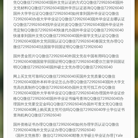
凭QQ微信729926040国外文凭认证的方式QQ微信729926040国外
文凭材料QQ微信729926040国外学历认证咨询QQ微信729926040
国外大学学位证QQ微信729926040如何拿到国外毕业证QQ微信
729926040办假大学毕业证QQ微信729926040国外毕业证去哪认证
QQ微信729926040找毕业证封皮QQ微信729926040国外毕业证外
壳定制QQ微信729926040快速代办国外毕业证QQ微信729926040
快速拿到国外文凭QQ微信729926040国外留学文凭认证QQ微信
729926040国外文凭回国认证QQ微信729926040泰国文凭办理QQ
微信729926040法国留学回国证明QQ微信729926040
国外烫金照片QQ微信729926040外国文凭在中国有用吗QQ微信
729926040德国留学回国证明QQ微信729926040爱尔兰留学回国证
明QQ微信729926040国外硕士文凭办理QQ微信729926040
网上买文凭可靠吗QQ微信729926040买国外文凭质量QQ微信
729926040国外本科毕业证怎么办理QQ微信729926040国外大学文
凭高仿真制作QQ微信729926040办国外文凭可找工作QQ微信
729926040国外大学有毕业证QQ微信729926040办理国外毕业证价
格QQ微信729926040国外毕业证书编号查询QQ微信729926040办
理国外文凭要交定金吗QQ微信729926040办国外可查文凭QQ微信
729926040网上购买真文凭可信吗QQ微信729926040学士学位证书
查询机构QQ微信729926040
国外资格证书办理QQ微信729926040如何办理学历认证QQ微信
729926040海外文凭认证办理QQ微信729926040
《国外文凭推荐》微信Q729926040耶鲁大学硕士毕业证办理|Yale