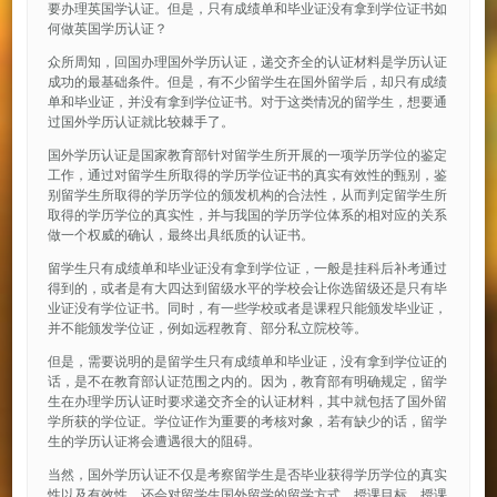
要办理英国学认证。但是，只有成绩单和毕业证没有拿到学位证书如
何做英国学历认证？
众所周知，回国办理国外学历认证，递交齐全的认证材料是学历认证
成功的最基础条件。但是，有不少留学生在国外留学后，却只有成绩
单和毕业证，并没有拿到学位证书。对于这类情况的留学生，想要通
过国外学历认证就比较棘手了。
国外学历认证是国家教育部针对留学生所开展的一项学历学位的鉴定
工作，通过对留学生所取得的学历学位证书的真实有效性的甄别，鉴
别留学生所取得的学历学位的颁发机构的合法性，从而判定留学生所
取得的学历学位的真实性，并与我国的学历学位体系的相对应的关系
做一个权威的确认，最终出具纸质的认证书。
留学生只有成绩单和毕业证没有拿到学位证，一般是挂科后补考通过
得到的，或者是有大四达到留级水平的学校会让你选留级还是只有毕
业证没有学位证书。同时，有一些学校或者是课程只能颁发毕业证，
并不能颁发学位证，例如远程教育、部分私立院校等。
但是，需要说明的是留学生只有成绩单和毕业证，没有拿到学位证的
话，是不在教育部认证范围之内的。因为，教育部有明确规定，留学
生在办理学历认证时要求递交齐全的认证材料，其中就包括了国外留
学所获的学位证。学位证作为重要的考核对象，若有缺少的话，留学
生的学历认证将会遭遇很大的阻碍。
当然，国外学历认证不仅是考察留学生是否毕业获得学历学位的真实
性以及有效性，还会对留学生国外留学的留学方式、授课目标、授课