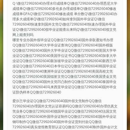
Q \微信729926040办理水印成绩单Q\微信729926040办理悉尼大学
成绩单Q\微信729926040多伦多办理成绩单Q\微信729926040修改
成绩单GPAQ\微信729926040修改成绩 单分数Q\微信729926040办
理多大成绩单Q\微信729926040如何拿到国外毕业证Q\微信
729926040快速拿到国外文凭Q\微信729926040快速办理国外毕业
证Q\微信729926040假毕业证能查出来吗Q\微信729926040假文凭
网上能查到吗
哪里专业办国外假毕业证QQ微信729926040国外录取通知书办理
QQ微信729926040大学毕业证查询QQ微信729926040国外模版
QQ微信729926040国外大学毕业证QQ微信729926040英国大学毕
业证QQ微信729926040美国学位证书QQ微信729926040加拿大毕
业证QQ微信729926040新加坡毕业证QQ微信729926040新西兰毕
业证QQ微信729926040日本学位记QQ微信729926040韩国毕业证
QQ微信729926040澳洲毕业证QQ微信729926040美国高校文凭
QQ微信729926040英国镭射文凭QQ微信729926040美国烫金文凭
QQ微信729926040国外文凭凹凸制作QQ微信729926040泰国毕业
证QQ微信729926040马来西亚毕业证QQ微信729926040国外毕业
证防伪样本QQ微信729926040
爱尔兰毕业证QQ微信729926040国外假文凭制作QQ微信
729926040办理国外文凭认证容易吗QQ微信729926040办理仿真文
凭业务QQ微信729926040德国毕业证QQ微信729926040法国文凭
QQ微信729926040外国毕业证制作QQ微信729926040国外毕业证
钢印制作QQ微信729926040国外毕业证货到付款QQ微信
729926040真实使馆教育部认证QQ微信729926040制作国外会计文