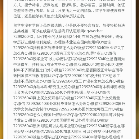
方式、授予标准、授课地点、授课时限、教学语言、居留时间、签证
类型等等进行考察。所以，只要满足一定的情况，留学生即使没有学
位证，还是能够有其他办法完成学历认证的。
留学生没有学位证虽然很遗憾，但是绝不要轻言放弃。想要轻松解决
这类难题，可以在线咨询弘扬海归认证顾问qq/wechat:
729926040，我们专业的认证顾问24小时在线为您解决疑难，确保
学历认证能够顺利完成。办理假毕业证在国内能用吗Q\微信
729926040挂科拿不到毕业证怎么办Q\微信729926040毕 业证丢了
怎么办Q\微信729926040没有正常毕业怎么办理毕业证Q\微信
729926040没毕业可 以办学历认证吗Q\微信729926040您是否因为
中途辍学、挂科而没有正常毕业Q\微信729926040您是否因为递交
材料不齐而被拒之门外Q\微信729926040您是否因没正常毕业而导
致回国得不到教 育部认证Q\微信729926040在校挂科了不想读了、
成绩不理想怎么办Q\微信729926040找工 作没有文凭怎么办Q\微信
729926040办理本科/研究生文凭Q\微信729926040有本科却要求硕
士又怎么办Q\微信729926040办理本科/硕士毕业证Q\微信
729926040网上买文凭可靠吗Q\微信729926040买国外文凭质量
Q\微信 729926040国外本科毕业证怎么办理Q\微信729926040国外
大学文凭高仿真制作Q\微信729926040办国外文凭可找工作Q\微信
729926040怎么办理国外假毕业证Q\微信729926040哪里可以制作
毕业证Q\微信729926040美国哪里可以办理毕业证Q\微信
729926040澳洲 哪里可以办理毕业证Q\微信729926040留学生在哪
里买毕业证Q\微信729926040加拿大哪里 可以办理毕业证Q\微信
729926040诚信办理毕业证Q\微信729926040申请学校办理成绩单