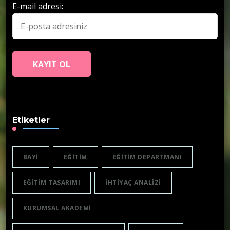
E-mail adresi:
Etiketler
BAYI
EĞITIM
EĞITIM DEPARTMANI
EĞITIM TASARIMI
IHTIYAÇ ANALIZI
KURUMSAL AKADEMI