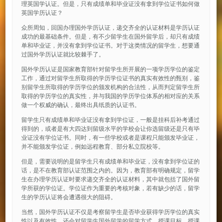
理英国学认证。但是，只有成绩单和毕业证没有拿到学位证书如何做
英国学历认证？
众所周知，回国办理国外学历认证，递交齐全的认证材料是学历认证
成功的最基础条件。但是，有不少留学生在国外留学后，却只有成绩
单和毕业证，并没有拿到学位证书。对于这类情况的留学生，想要通
过国外学历认证就比较棘手了。
国外学历认证是国家教育部针对留学生所开展的一项学历学位的鉴定
工作，通过对留学生所取得的学历学位证书的真实有效性的甄别，鉴
别留学生所取得的学历学位的颁发机构的合法性，从而判定留学生所
取得的学历学位的真实性，并与我国的学历学位体系的相对应的关系
做一个权威的确认，最终出具纸质的认证书。
留学生只有成绩单和毕业证没有拿到学位证，一般是挂科后补考通过
得到的，或者是有大四达到留级水平的学校会让你选留级还是只有毕
业证没有学位证书。同时，有一些学校或者是课程只能颁发毕业证，
并不能颁发学位证，例如远程教育、部分私立院校等。
但是，需要说明的是留学生只有成绩单和毕业证，没有拿到学位证的
话，是不在教育部认证范围之内的。因为，教育部有明确规定，留学
生在办理学历认证时要求递交齐全的认证材料，其中就包括了国外留
学所获的学位证。学位证作为重要的考核对象，若有缺少的话，留学
生的学历认证将会遭遇很大的阻碍。
当然，国外学历认证不仅是考察留学生是否毕业获得学历学位的真实
性以及有效性，还会对留学生国外留学的留学方式、授课目标、授课