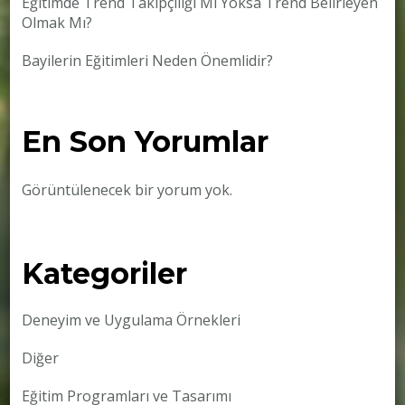
Eğitimde Trend Takipçiliği Mi Yoksa Trend Belirleyen
Olmak Mı?
Bayilerin Eğitimleri Neden Önemlidir?
En Son Yorumlar
Görüntülenecek bir yorum yok.
Kategoriler
Deneyim ve Uygulama Örnekleri
Diğer
Eğitim Programları ve Tasarımı