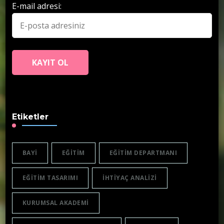
E-mail adresi:
Etiketler
BAYI
EĞITIM
EĞITIM DEPARTMANI
EĞITIM TASARIMI
IHTIYAÇ ANALIZI
KURUMSAL AKADEMI