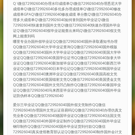
Q \微信729926040办理水印成绩单Q\微信729926040办理悉尼大学
成绩单Q\微信729926040多伦多办理成绩单Q\微信729926040修改
成绩单GPAQ\微信729926040修改成绩 单分数Q\微信729926040办
理多大成绩单Q\微信729926040如何拿到国外毕业证Q\微信
729926040快速拿到国外文凭Q\微信729926040快速办理国外毕业
证Q\微信729926040假毕业证能查出来吗Q\微信729926040假文凭
网上能查到吗
哪里专业办国外假毕业证QQ微信729926040国外录取通知书办理
QQ微信729926040大学毕业证查询QQ微信729926040国外模版
QQ微信729926040国外大学毕业证QQ微信729926040英国大学毕
业证QQ微信729926040美国学位证书QQ微信729926040加拿大毕
业证QQ微信729926040新加坡毕业证QQ微信729926040新西兰毕
业证QQ微信729926040日本学位记QQ微信729926040韩国毕业证
QQ微信729926040澳洲毕业证QQ微信729926040美国高校文凭
QQ微信729926040英国镭射文凭QQ微信729926040美国烫金文凭
QQ微信729926040国外文凭凹凸制作QQ微信729926040泰国毕业
证QQ微信729926040马来西亚毕业证QQ微信729926040国外毕业
证防伪样本QQ微信729926040
爱尔兰毕业证QQ微信729926040国外假文凭制作QQ微信
729926040办理国外文凭认证容易吗QQ微信729926040办理仿真文
凭业务QQ微信729926040德国毕业证QQ微信729926040法国文凭
QQ微信729926040外国毕业证制作QQ微信729926040国外毕业证
钢印制作QQ微信729926040国外毕业证货到付款QQ微信
729926040真实使馆教育部认证QQ微信729926040制作国外会计文