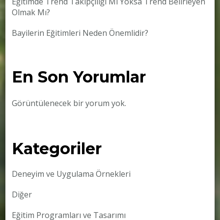
Eğitimde Trend Takipçiliği Mi Yoksa Trend Belirleyen
Olmak Mı?
Bayilerin Eğitimleri Neden Önemlidir?
En Son Yorumlar
Görüntülenecek bir yorum yok.
Kategoriler
Deneyim ve Uygulama Örnekleri
Diğer
Eğitim Programları ve Tasarımı