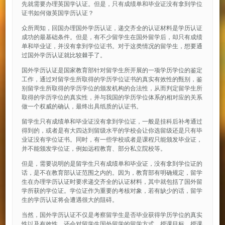
先就需要办理英国学认证。但是，只有成绩单和毕业证没有拿到学位
证书如何做英国学历认证？
众所周知，回国办理国外学历认证，递交齐全的认证材料是学历认证
成功的最基础条件。但是，有不少留学生在国外留学后，却只有成绩
单和毕业证，并没有拿到学位证书。对于这类情况的留学生，想要通
过国外学历认证就比较棘手了。
国外学历认证是国家教育部针对留学生所开展的一项学历学位的鉴定
工作，通过对留学生所取得的学历学位证书的真实有效性的甄别，鉴
别留学生所取得的学历学位的颁发机构的合法性，从而判定留学生所
取得的学历学位的真实性，并与我国的学历学位体系的相对应的关系
做一个权威的确认，最终出具纸质的认证书。
留学生只有成绩单和毕业证没有拿到学位证，一般是挂科后补考通过
得到的，或者是有大四达到留级水平的学校会让你选留级还是只有毕
业证没有学位证书。同时，有一些学校或者是课程只能颁发毕业证，
并不能颁发学位证，例如远程教育、部分私立院校等。
但是，需要说明的是留学生只有成绩单和毕业证，没有拿到学位证的
话，是不在教育部认证范围之内的。因为，教育部有明确规定，留学
生在办理学历认证时要求递交齐全的认证材料，其中就包括了国外留
学所获的学位证。学位证作为重要的考核对象，若有缺少的话，留学
生的学历认证将会遭遇很大的阻碍。
当然，国外学历认证不仅是考察留学生是否毕业获得学历学位的真实
性以及有效性，还会对留学生国外留学的留学方式、授课目标、授课