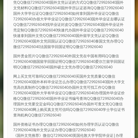
凭QQ微信729926040国外文凭认证的方式QQ微信729926040国外
文凭材料QQ微信729926040国外学历认证咨询QQ微信729926040
国外大学学位证QQ微信729926040如何拿到国外毕业证QQ微信
729926040办假大学毕业证QQ微信729926040国外毕业证去哪认证
QQ微信729926040找毕业证封皮QQ微信729926040国外毕业证外
壳定制QQ微信729926040快速代办国外毕业证QQ微信729926040
快速拿到国外文凭QQ微信729926040国外留学文凭认证QQ微信
729926040国外文凭回国认证QQ微信729926040泰国文凭办理QQ
微信729926040法国留学回国证明QQ微信729926040
国外烫金照片QQ微信729926040外国文凭在中国有用吗QQ微信
729926040德国留学回国证明QQ微信729926040爱尔兰留学回国证
明QQ微信729926040国外硕士文凭办理QQ微信729926040
网上买文凭可靠吗QQ微信729926040买国外文凭质量QQ微信
729926040国外本科毕业证怎么办理QQ微信729926040国外大学文
凭高仿真制作QQ微信729926040办国外文凭可找工作QQ微信
729926040国外大学有毕业证QQ微信729926040办理国外毕业证价
格QQ微信729926040国外毕业证书编号查询QQ微信729926040办
理国外文凭要交定金吗QQ微信729926040办国外可查文凭QQ微信
729926040网上购买真文凭可信吗QQ微信729926040学士学位证书
查询机构QQ微信729926040
国外资格证书办理QQ微信729926040如何办理学历认证QQ微信
729926040海外文凭认证办理QQ微信729926040
《国外文凭推荐》微信Q729926040英国伦敦大学学院毕业证|办理