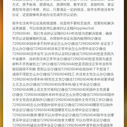
方式、授予标准、授课地点、授课时限、教学语言、居留时间、签证
类型等等进行考察。所以，只要满足一定的情况，留学生即使没有学
位证，还是能够有其他办法完成学历认证的。
留学生没有学位证虽然很遗憾，但是绝不要轻言放弃。想要轻松解决
这类难题，可以在线咨询弘扬海归认证顾问qq/wechat:
729926040，我们专业的认证顾问24小时在线为您解决疑难，确保
学历认证能够顺利完成。办理假毕业证在国内能用吗Q\微信
729926040挂科拿不到毕业证怎么办Q\微信729926040毕 业证丢了
怎么办Q\微信729926040没有正常毕业怎么办理毕业证Q\微信
729926040没毕业可 以办学历认证吗Q\微信729926040您是否因为
中途辍学、挂科而没有正常毕业Q\微信729926040您是否因为递交
材料不齐而被拒之门外Q\微信729926040您是否因没正常毕业而导
致回国得不到教 育部认证Q\微信729926040在校挂科了不想读了、
成绩不理想怎么办Q\微信729926040找工 作没有文凭怎么办Q\微信
729926040办理本科/研究生文凭Q\微信729926040有本科却要求硕
士又怎么办Q\微信729926040办理本科/硕士毕业证Q\微信
729926040网上买文凭可靠吗Q\微信729926040买国外文凭质量
Q\微信 729926040国外本科毕业证怎么办理Q\微信729926040国外
大学文凭高仿真制作Q\微信729926040办国外文凭可找工作Q\微信
729926040怎么办理国外假毕业证Q\微信729926040哪里可以制作
毕业证Q\微信729926040美国哪里可以办理毕业证Q\微信
729926040澳洲 哪里可以办理毕业证Q\微信729926040留学生在哪
里买毕业证Q\微信729926040加拿大哪里 可以办理毕业证Q\微信
729926040诚信办理毕业证Q\微信729926040申请学校办理成绩单