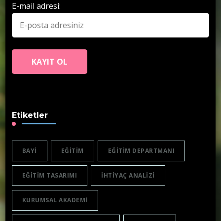
E-mail adresi:
Etiketler
BAYI
EĞITIM
EĞITIM DEPARTMANI
EĞITIM TASARIMI
IHTIYAÇ ANALIZI
KURUMSAL AKADEMI