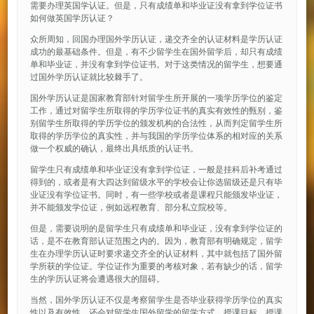
需要办理英国学认证。但是，只有成绩单和毕业证没有拿到学位证书
如何做英国学历认证？
众所周知，回国办理国外学历认证，递交齐全的认证材料是学历认证
成功的最基础条件。但是，有不少留学生在国外留学后，却只有成绩
单和毕业证，并没有拿到学位证书。对于这类情况的留学生，想要通
过国外学历认证就比较棘手了。
国外学历认证是国家教育部针对留学生所开展的一项学历学位的鉴定
工作，通过对留学生所取得的学历学位证书的真实有效性的甄别，鉴
别留学生所取得的学历学位的颁发机构的合法性，从而判定留学生所
取得的学历学位的真实性，并与我国的学历学位体系的相对应的关系
做一个权威的确认，最终出具纸质的认证书。
留学生只有成绩单和毕业证没有拿到学位证，一般是挂科后补考通过
得到的，或者是有大四达到留级水平的学校会让你选留级还是只有毕
业证没有学位证书。同时，有一些学校或者是课程只能颁发毕业证，
并不能颁发学位证，例如远程教育、部分私立院校等。
但是，需要说明的是留学生只有成绩单和毕业证，没有拿到学位证的
话，是不在教育部认证范围之内的。因为，教育部有明确规定，留学
生在办理学历认证时要求递交齐全的认证材料，其中就包括了国外留
学所获的学位证。学位证作为重要的考核对象，若有缺少的话，留学
生的学历认证将会遭遇很大的阻碍。
当然，国外学历认证不仅是考察留学生是否毕业获得学历学位的真实
性以及有效性，还会对留学生国外留学的留学方式、授课目标、授课