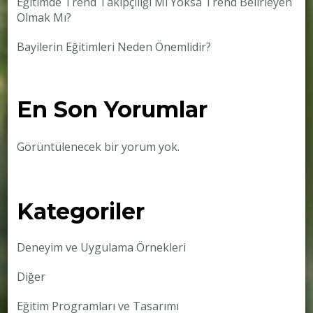
Eğitimde Trend Takipçiliği Mi Yoksa Trend Belirleyen
Olmak Mı?
Bayilerin Eğitimleri Neden Önemlidir?
En Son Yorumlar
Görüntülenecek bir yorum yok.
Kategoriler
Deneyim ve Uygulama Örnekleri
Diğer
Eğitim Programları ve Tasarımı