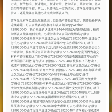
方式、授予标准、授课地点、授课时限、教学语言、居留时间、签证
类型等等进行考察。所以，只要满足一定的情况，留学生即使没有学
位证，还是能够有其他办法完成学历认证的。
留学生没有学位证虽然很遗憾，但是绝不要轻言放弃。想要轻松解决
这类难题，可以在线咨询弘扬海归认证顾问qq/wechat:
729926040，我们专业的认证顾问24小时在线为您解决疑难，确保
学历认证能够顺利完成。办理假毕业证在国内能用吗Q\微信
729926040挂科拿不到毕业证怎么办Q\微信729926040毕 业证丢了
怎么办Q\微信729926040没有正常毕业怎么办理毕业证Q\微信
729926040没毕业可 以办学历认证吗Q\微信729926040您是否因为
中途辍学、挂科而没有正常毕业Q\微信729926040您是否因为递交
材料不齐而被拒之门外Q\微信729926040您是否因没正常毕业而导
致回国得不到教 育部认证Q\微信729926040在校挂科了不想读了、
成绩不理想怎么办Q\微信729926040找工 作没有文凭怎么办Q\微信
729926040办理本科/研究生文凭Q\微信729926040有本科却要求硕
士又怎么办Q\微信729926040办理本科/硕士毕业证Q\微信
729926040网上买文凭可靠吗Q\微信729926040买国外文凭质量
Q\微信 729926040国外本科毕业证怎么办理Q\微信729926040国外
大学文凭高仿真制作Q\微信729926040办国外文凭可找工作Q\微信
729926040怎么办理国外假毕业证Q\微信729926040哪里可以制作
毕业证Q\微信729926040美国哪里可以办理毕业证Q\微信
729926040澳洲 哪里可以办理毕业证Q\微信729926040留学生在哪
里买毕业证Q\微信729926040加拿大哪里 可以办理毕业证Q\微信
729926040诚信办理毕业证Q\微信729926040申请学校办理成绩单