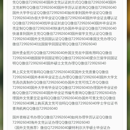
凭QQ微信729926040国外文凭认证的方式QQ微信729926040国外
文凭材料QQ微信729926040国外学历认证咨询QQ微信729926040
国外大学学位证QQ微信729926040如何拿到国外毕业证QQ微信
729926040办假大学毕业证QQ微信729926040国外毕业证去哪认证
QQ微信729926040找毕业证封皮QQ微信729926040国外毕业证外
壳定制QQ微信729926040快速代办国外毕业证QQ微信729926040
快速拿到国外文凭QQ微信729926040国外留学文凭认证QQ微信
729926040国外文凭回国认证QQ微信729926040泰国文凭办理QQ
微信729926040法国留学回国证明QQ微信729926040
国外烫金照片QQ微信729926040外国文凭在中国有用吗QQ微信
729926040德国留学回国证明QQ微信729926040爱尔兰留学回国证
明QQ微信729926040国外硕士文凭办理QQ微信729926040
网上买文凭可靠吗QQ微信729926040买国外文凭质量QQ微信
729926040国外本科毕业证怎么办理QQ微信729926040国外大学文
凭高仿真制作QQ微信729926040办国外文凭可找工作QQ微信
729926040国外大学有毕业证QQ微信729926040办理国外毕业证价
格QQ微信729926040国外毕业证书编号查询QQ微信729926040办
理国外文凭要交定金吗QQ微信729926040办国外可查文凭QQ微信
729926040网上购买真文凭可信吗QQ微信729926040学士学位证书
查询机构QQ微信729926040
国外资格证书办理QQ微信729926040如何办理学历认证QQ微信
729926040海外文凭认证办理QQ微信729926040
《国外文凭推荐》微信Q729926040蒙特利尔大学硕士毕业证办