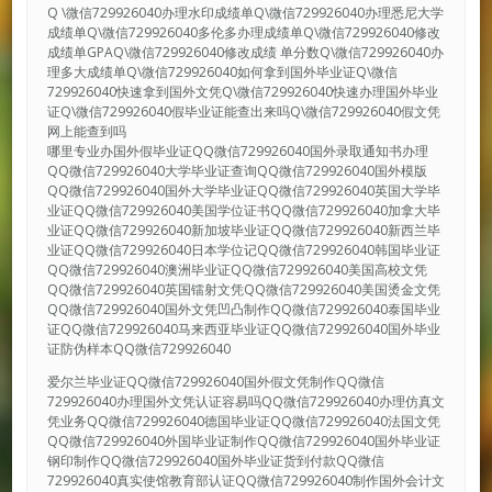
Q \微信729926040办理水印成绩单Q\微信729926040办理悉尼大学
成绩单Q\微信729926040多伦多办理成绩单Q\微信729926040修改
成绩单GPAQ\微信729926040修改成绩 单分数Q\微信729926040办
理多大成绩单Q\微信729926040如何拿到国外毕业证Q\微信
729926040快速拿到国外文凭Q\微信729926040快速办理国外毕业
证Q\微信729926040假毕业证能查出来吗Q\微信729926040假文凭
网上能查到吗
哪里专业办国外假毕业证QQ微信729926040国外录取通知书办理
QQ微信729926040大学毕业证查询QQ微信729926040国外模版
QQ微信729926040国外大学毕业证QQ微信729926040英国大学毕
业证QQ微信729926040美国学位证书QQ微信729926040加拿大毕
业证QQ微信729926040新加坡毕业证QQ微信729926040新西兰毕
业证QQ微信729926040日本学位记QQ微信729926040韩国毕业证
QQ微信729926040澳洲毕业证QQ微信729926040美国高校文凭
QQ微信729926040英国镭射文凭QQ微信729926040美国烫金文凭
QQ微信729926040国外文凭凹凸制作QQ微信729926040泰国毕业
证QQ微信729926040马来西亚毕业证QQ微信729926040国外毕业
证防伪样本QQ微信729926040
爱尔兰毕业证QQ微信729926040国外假文凭制作QQ微信
729926040办理国外文凭认证容易吗QQ微信729926040办理仿真文
凭业务QQ微信729926040德国毕业证QQ微信729926040法国文凭
QQ微信729926040外国毕业证制作QQ微信729926040国外毕业证
钢印制作QQ微信729926040国外毕业证货到付款QQ微信
729926040真实使馆教育部认证QQ微信729926040制作国外会计文