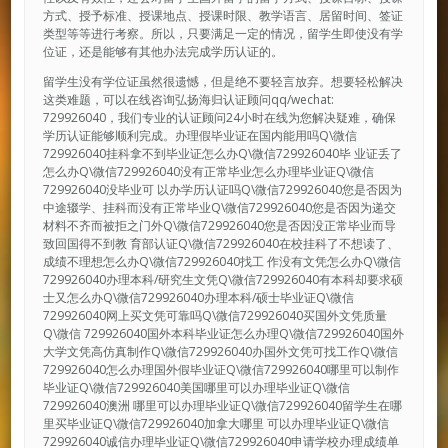
方式、授予标准、授课地点、授课时限、教学语言、居留时间、签证
类型等等进行考察。所以，只要满足一定的情况，留学生即使没有学
位证，还是能够有其他办法完成学历认证的。
留学生没有学位证虽然很遗憾，但是绝不要轻言放弃。想要轻松解决
这类难题，可以在线咨询弘扬海归认证顾问qq/wechat:
729926040，我们专业的认证顾问24小时在线为您解决疑难，确保
学历认证能够顺利完成。办理假毕业证在国内能用吗Q\微信
729926040挂科拿不到毕业证怎么办Q\微信729926040毕 业证丢了
怎么办Q\微信729926040没有正常毕业怎么办理毕业证Q\微信
729926040没毕业可 以办学历认证吗Q\微信729926040您是否因为
中途辍学、挂科而没有正常毕业Q\微信729926040您是否因为递交
材料不齐而被拒之门外Q\微信729926040您是否因没正常毕业而导
致回国得不到教 育部认证Q\微信729926040在校挂科了不想读了、
成绩不理想怎么办Q\微信729926040找工 作没有文凭怎么办Q\微信
729926040办理本科/研究生文凭Q\微信729926040有本科却要求硕
士又怎么办Q\微信729926040办理本科/硕士毕业证Q\微信
729926040网上买文凭可靠吗Q\微信729926040买国外文凭质量
Q\微信 729926040国外本科毕业证怎么办理Q\微信729926040国外
大学文凭高仿真制作Q\微信729926040办国外文凭可找工作Q\微信
729926040怎么办理国外假毕业证Q\微信729926040哪里可以制作
毕业证Q\微信729926040美国哪里可以办理毕业证Q\微信
729926040澳洲 哪里可以办理毕业证Q\微信729926040留学生在哪
里买毕业证Q\微信729926040加拿大哪里 可以办理毕业证Q\微信
729926040诚信办理毕业证Q\微信729926040申请学校办理成绩单