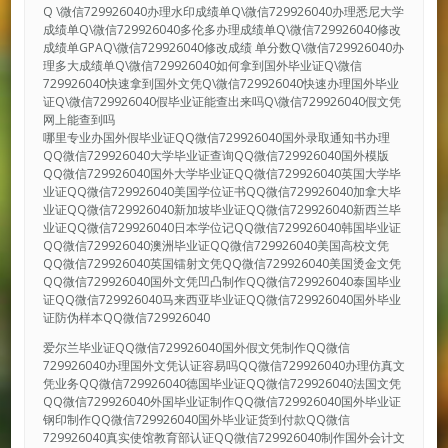
Q \微信729926040办理水印成绩单Q\微信729926040办理悉尼大学
成绩单Q\微信729926040多伦多办理成绩单Q\微信729926040修改
成绩单GPAQ\微信729926040修改成绩 单分数Q\微信729926040办
理多大成绩单Q\微信729926040如何拿到国外毕业证Q\微信
729926040快速拿到国外文凭Q\微信729926040快速办理国外毕业
证Q\微信729926040假毕业证能查出来吗Q\微信729926040假文凭
网上能查到吗
哪里专业办国外假毕业证QQ微信729926040国外录取通知书办理
QQ微信729926040大学毕业证查询QQ微信729926040国外模版
QQ微信729926040国外大学毕业证QQ微信729926040英国大学毕
业证QQ微信729926040美国学位证书QQ微信729926040加拿大毕
业证QQ微信729926040新加坡毕业证QQ微信729926040新西兰毕
业证QQ微信729926040日本学位记QQ微信729926040韩国毕业证
QQ微信729926040澳洲毕业证QQ微信729926040美国高校文凭
QQ微信729926040英国镭射文凭QQ微信729926040美国烫金文凭
QQ微信729926040国外文凭凹凸制作QQ微信729926040泰国毕业
证QQ微信729926040马来西亚毕业证QQ微信729926040国外毕业
证防伪样本QQ微信729926040
爱尔兰毕业证QQ微信729926040国外假文凭制作QQ微信
729926040办理国外文凭认证容易吗QQ微信729926040办理仿真文
凭业务QQ微信729926040德国毕业证QQ微信729926040法国文凭
QQ微信729926040外国毕业证制作QQ微信729926040国外毕业证
钢印制作QQ微信729926040国外毕业证货到付款QQ微信
729926040真实使馆教育部认证QQ微信729926040制作国外会计文