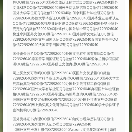
凭QQ微信729926040国外文凭认证的方式QQ微信729926040国外
文凭材料QQ微信729926040国外学历认证咨询QQ微信729926040
国外大学学位证QQ微信729926040如何拿到国外毕业证QQ微信
729926040办假大学毕业证QQ微信729926040国外毕业证去哪认证
QQ微信729926040找毕业证封皮QQ微信729926040国外毕业证外
壳定制QQ微信729926040快速代办国外毕业证QQ微信729926040
快速拿到国外文凭QQ微信729926040国外留学文凭认证QQ微信
729926040国外文凭回国认证QQ微信729926040泰国文凭办理QQ
微信729926040法国留学回国证明QQ微信729926040
国外烫金照片QQ微信729926040外国文凭在中国有用吗QQ微信
729926040德国留学回国证明QQ微信729926040爱尔兰留学回国证
明QQ微信729926040国外硕士文凭办理QQ微信729926040
网上买文凭可靠吗QQ微信729926040买国外文凭质量QQ微信
729926040国外本科毕业证怎么办理QQ微信729926040国外大学文
凭高仿真制作QQ微信729926040办国外文凭可找工作QQ微信
729926040国外大学有毕业证QQ微信729926040办理国外毕业证价
格QQ微信729926040国外毕业证书编号查询QQ微信729926040办
理国外文凭要交定金吗QQ微信729926040办国外可查文凭QQ微信
729926040网上购买真文凭可信吗QQ微信729926040学士学位证书
查询机构QQ微信729926040
国外资格证书办理QQ微信729926040如何办理学历认证QQ微信
729926040海外文凭认证办理QQ微信729926040
《国外文凭推荐》微信Q729926040Arizona文凭复制案例图|如何