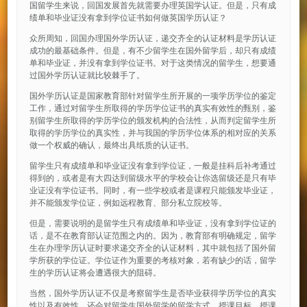
国留学生来说，回国发展首先就需要办理英国学认证。但是，只有成
绩单和毕业证没有拿到学位证书如何做英国学历认证？
众所周知，回国办理国外学历认证，递交齐全的认证材料是学历认证
成功的最基础条件。但是，有不少留学生在国外留学后，却只有成绩
单和毕业证，并没有拿到学位证书。对于这类情况的留学生，想要通
过国外学历认证就比较棘手了。
国外学历认证是国家教育部针对留学生所开展的一项学历学位的鉴定
工作，通过对留学生所取得的学历学位证书的真实有效性的甄别，鉴
别留学生所取得的学历学位的颁发机构的合法性，从而判定留学生所
取得的学历学位的真实性，并与我国的学历学位体系的相对应的关系
做一个权威的确认，最终出具纸质的认证书。
留学生只有成绩单和毕业证没有拿到学位证，一般是挂科后补考通过
得到的，或者是有大四达到留级水平的学校会让你选留级还是只有毕
业证没有学位证书。同时，有一些学校或者是课程只能颁发毕业证，
并不能颁发学位证，例如远程教育、部分私立院校等。
但是，需要说明的是留学生只有成绩单和毕业证，没有拿到学位证的
话，是不在教育部认证范围之内的。因为，教育部有明确规定，留学
生在办理学历认证时要求递交齐全的认证材料，其中就包括了国外留
学所获的学位证。学位证作为重要的考核对象，若有缺少的话，留学
生的学历认证将会遭遇很大的阻碍。
当然，国外学历认证不仅是考察留学生是否毕业获得学历学位的真实
性以及有效性，还会对留学生国外留学的留学方式、授课目标、授课