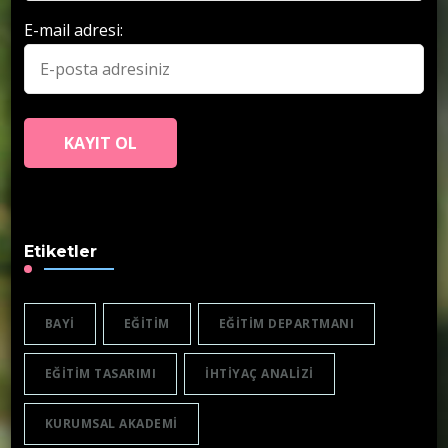
E-mail adresi:
Etiketler
BAYI
EĞITIM
EĞITIM DEPARTMANI
EĞITIM TASARIMI
IHTIYAÇ ANALIZI
KURUMSAL AKADEMI