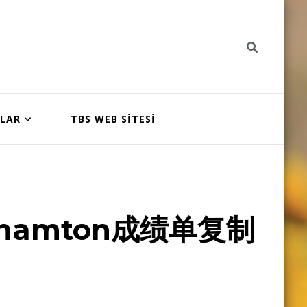
NLAR
TBS WEB SİTESİ
hamton成绩单复制