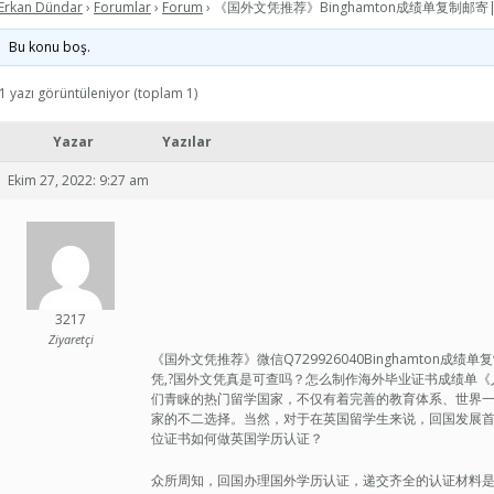
Erkan Dündar
›
Forumlar
›
Forum
›
《国外文凭推荐》Binghamton成绩单复制邮寄|
Bu konu boş.
1 yazı görüntüleniyor (toplam 1)
Yazar
Yazılar
Ekim 27, 2022: 9:27 am
3217
Ziyaretçi
《国外文凭推荐》微信Q729926040Binghamton成
凭,?国外文凭真是可查吗？怎么制作海外毕业证书成绩单《入职会
们青睐的热门留学国家，不仅有着完善的教育体系、世界
家的不二选择。当然，对于在英国留学生来说，回国发展
位证书如何做英国学历认证？
众所周知，回国办理国外学历认证，递交齐全的认证材料