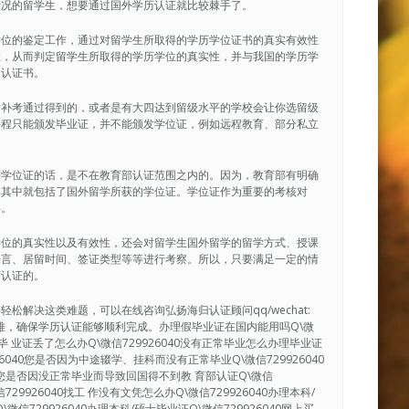
情况的留学生，想要通过国外学历认证就比较棘手了。
学位的鉴定工作，通过对留学生所取得的学历学位证书的真实有效性
性，从而判定留学生所取得的学历学位的真实性，并与我国的学历学
的认证书。
后补考通过得到的，或者是有大四达到留级水平的学校会让你选留级
课程只能颁发毕业证，并不能颁发学位证，例如远程教育、部分私立
到学位证的话，是不在教育部认证范围之内的。因为，教育部有明确
，其中就包括了国外留学所获的学位证。学位证作为重要的考核对
碍。
学位的真实性以及有效性，还会对留学生国外留学的留学方式、授课
语言、居留时间、签证类型等等进行考察。所以，只要满足一定的情
历认证的。
解决这类难题，可以在线咨询弘扬海归认证顾问qq/wechat:
决疑难，确保学历认证能够顺利完成。办理假毕业证在国内能用吗Q\微
40毕 业证丢了怎么办Q\微信729926040没有正常毕业怎么办理毕业证
926040您是否因为中途辍学、挂科而没有正常毕业Q\微信729926040
0您是否因没正常毕业而导致回国得不到教 育部认证Q\微信
29926040找工 作没有文凭怎么办Q\微信729926040办理本科/
微信729926040办理本科/硕士毕业证Q\微信729926040网上买