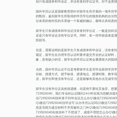
却只有成绩单和毕业证，并没有拿到学位证书。对于这类
国外学历认证是国家教育部针对留学生所开展的一项学历
的甄别，鉴别留学生所取得的学历学位的颁发机构的合法
位体系的相对应的关系做一个权威的确认，最终出具纸质
留学生只有成绩单和毕业证没有拿到学位证，一般是挂科
还是只有毕业证没有学位证书。同时，有一些学校或者是
院校等。
但是，需要说明的是留学生只有成绩单和毕业证，没有拿
规定，留学生在办理学历认证时要求递交齐全的认证材料
象，若有缺少的话，留学生的学历认证将会遭遇很大的阻
当然，国外学历认证不仅是考察留学生是否毕业获得学历
目标、授课方式、授予标准、授课地点、授课时限、教学
况，留学生即使没有学位证，还是能够有其他办法完成学
留学生没有学位证虽然很遗憾，但是绝不要轻言放弃。想要轻松
729926040，我们专业的认证顾问24小时在线为您解
信729926040挂科拿不到毕业证怎么办Q\微信7299260
Q\微信729926040没毕业可 以办学历认证吗Q\微信729
您是否因为递交材料不齐而被拒之门外Q\微信72992604
729926040在校挂科了不想读了、成绩不理想怎么办Q\微信7
研究生文凭Q\微信729926040有本科却要求硕士又怎么办Q\