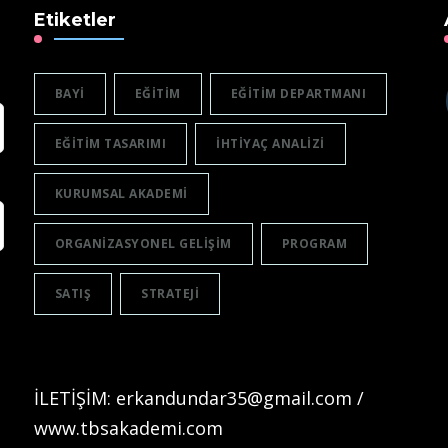
Etiketler
BAYI
EĞITIM
EĞITIM DEPARTMANI
EĞITIM TASARIMI
IHTIYAÇ ANALIZI
KURUMSAL AKADEMI
ORGANIZASYONEL GELIŞIM
PROGRAM
SATIŞ
STRATEJI
İLETİŞİM: erkandundar35@gmail.com /
www.tbsakademi.com