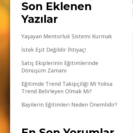
Son Eklenen
Yazılar
Yaşayan Mentorluk Sistemi Kurmak
İstek Eşit Değildir İhtiyaç!
Satış Ekiplerinin Eğitimlerinde
Dönüşüm Zamanı
Eğitimde Trend Takipçiliği Mi Yoksa
Trend Belirleyen Olmak Mı?
Bayilerin Eğitimleri Neden Önemlidir?
En Son Yorumlar