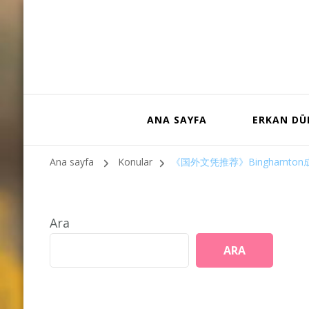
ANA SAYFA
ERKAN D
Ana sayfa
Konular
《国外文凭推荐》Binghamton
Ara
ARA