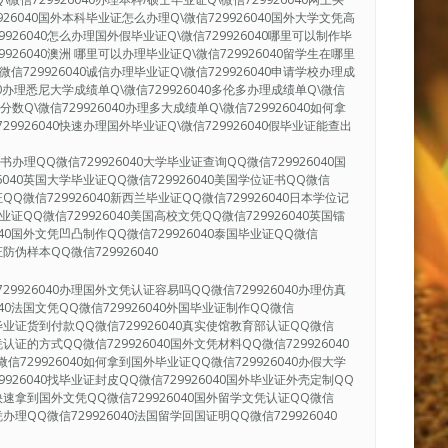
9926040国外本科毕业证怎么办理Q\微信729926040国外大学文凭高
9926040怎么办理国外假毕业证Q\微信729926040哪里可以制作毕
9926040澳洲 哪里可以办理毕业证Q\微信729926040留学生在哪里
微信729926040诚信办理毕业证Q\微信729926040申请学校办理成
040办理悉尼大学成绩单Q\微信729926040多伦多办理成绩单Q\微信
单分数Q\微信729926040办理多大成绩单Q\微信729926040如何拿
29926040快速办理国外毕业证Q\微信729926040假毕业证能查出
办理QQ微信729926040大学毕业证查询QQ微信729926040国
6040英国大学毕业证QQ微信729926040美国学位证书QQ微信
证QQ微信729926040新西兰毕业证QQ微信729926040日本学位记
毕业证QQ微信729926040美国高校文凭QQ微信729926040英国镭
040国外文凭凹凸制作QQ微信729926040泰国毕业证QQ微信
证防伪样本QQ微信729926040
29926040办理国外文凭认证容易吗QQ微信729926040办理仿真
040法国文凭QQ微信729926040外国毕业证制作QQ微信
国外毕业证货到付款QQ微信729926040真实使馆教育部认证QQ微信
凭认证的方式QQ微信729926040国外文凭材料QQ微信729926040
信729926040如何拿到国外毕业证QQ微信729926040办假大学
9926040找毕业证封皮QQ微信729926040国外毕业证外壳定制QQ
40快速拿到国外文凭QQ微信729926040国外留学文凭认证QQ微信
凭办理QQ微信729926040法国留学回国证明QQ微信729926040