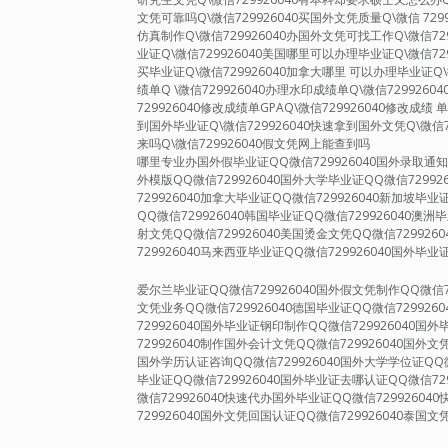
文凭可靠吗Q\微信729926040买国外文凭质量Q\微信 72
仿真制作Q\微信729926040办国外文凭可找工作Q\微信72
业证Q\微信729926040美国哪里可以办理毕业证Q\微信72
买毕业证Q\微信729926040加拿大哪里 可以办理毕业证Q\
绩单Q \微信729926040办理水印成绩单Q\微信729926
729926040修改成绩单GPAQ\微信729926040修改成绩 
到国外毕业证Q\微信729926040快速拿到国外文凭Q\微信7
来吗Q\微信729926040假文凭网上能查到吗
哪里专业办国外假毕业证QQ微信729926040国外录取通知书
外模版QQ微信729926040国外大学毕业证QQ微信72992
729926040加拿大毕业证QQ微信729926040新加坡毕业
QQ微信729926040韩国毕业证QQ微信729926040澳洲
射文凭QQ微信729926040美国烫金文凭QQ微信729926
729926040马来西亚毕业证QQ微信729926040国外毕业
爱尔兰毕业证QQ微信729926040国外假文凭制作QQ微信7
文凭业务QQ微信729926040德国毕业证QQ微信729926
729926040国外毕业证钢印制作QQ微信729926040
729926040制作国外会计文凭QQ微信729926040国外文
国外学历认证咨询QQ微信729926040国外大学学位证QQ微
毕业证QQ微信729926040国外毕业证去哪认证QQ微信72
微信729926040快速代办国外毕业证QQ微信7299260
729926040国外文凭回国认证QQ微信729926040泰国文