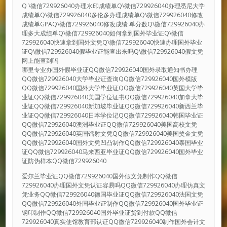
Q \微信729926040办理水印成绩单Q\微信729926040办理悉尼大学
成绩单Q\微信729926040多伦多办理成绩单Q\微信729926040修改
成绩单GPAQ\微信729926040修改成绩 单分数Q\微信729926040办
理多大成绩单Q\微信729926040如何拿到国外毕业证Q\微信
729926040快速拿到国外文凭Q\微信729926040快速办理国外毕业
证Q\微信729926040假毕业证能查出来吗Q\微信729926040假文凭
网上能查到吗
哪里专业办国外假毕业证QQ微信729926040国外录取通知书办理
QQ微信729926040大学毕业证查询QQ微信729926040国外模版
QQ微信729926040国外大学毕业证QQ微信729926040英国大学毕
业证QQ微信729926040美国学位证书QQ微信729926040加拿大毕
业证QQ微信729926040新加坡毕业证QQ微信729926040新西兰毕
业证QQ微信729926040日本学位记QQ微信729926040韩国毕业证
QQ微信729926040澳洲毕业证QQ微信729926040美国高校文凭
QQ微信729926040英国镭射文凭QQ微信729926040美国烫金文凭
QQ微信729926040国外文凭凹凸制作QQ微信729926040泰国毕业
证QQ微信729926040马来西亚毕业证QQ微信729926040国外毕业
证防伪样本QQ微信729926040
爱尔兰毕业证QQ微信729926040国外假文凭制作QQ微信
729926040办理国外文凭认证容易吗QQ微信729926040办理仿真文
凭业务QQ微信729926040德国毕业证QQ微信729926040法国文凭
QQ微信729926040外国毕业证制作QQ微信729926040国外毕业证
钢印制作QQ微信729926040国外毕业证货到付款QQ微信
729926040真实使馆教育部认证QQ微信729926040制作国外会计文