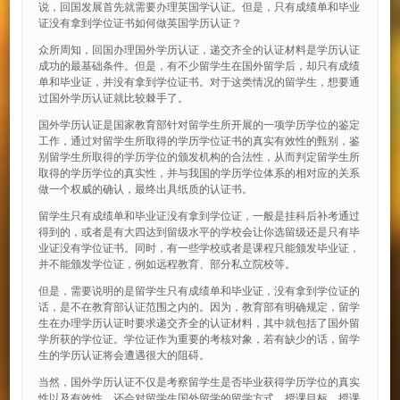
说，回国发展首先就需要办理英国学认证。但是，只有成绩单和毕业
证没有拿到学位证书如何做英国学历认证？
众所周知，回国办理国外学历认证，递交齐全的认证材料是学历认证
成功的最基础条件。但是，有不少留学生在国外留学后，却只有成绩
单和毕业证，并没有拿到学位证书。对于这类情况的留学生，想要通
过国外学历认证就比较棘手了。
国外学历认证是国家教育部针对留学生所开展的一项学历学位的鉴定
工作，通过对留学生所取得的学历学位证书的真实有效性的甄别，鉴
别留学生所取得的学历学位的颁发机构的合法性，从而判定留学生所
取得的学历学位的真实性，并与我国的学历学位体系的相对应的关系
做一个权威的确认，最终出具纸质的认证书。
留学生只有成绩单和毕业证没有拿到学位证，一般是挂科后补考通过
得到的，或者是有大四达到留级水平的学校会让你选留级还是只有毕
业证没有学位证书。同时，有一些学校或者是课程只能颁发毕业证，
并不能颁发学位证，例如远程教育、部分私立院校等。
但是，需要说明的是留学生只有成绩单和毕业证，没有拿到学位证的
话，是不在教育部认证范围之内的。因为，教育部有明确规定，留学
生在办理学历认证时要求递交齐全的认证材料，其中就包括了国外留
学所获的学位证。学位证作为重要的考核对象，若有缺少的话，留学
生的学历认证将会遭遇很大的阻碍。
当然，国外学历认证不仅是考察留学生是否毕业获得学历学位的真实
性以及有效性，还会对留学生国外留学的留学方式、授课目标、授课