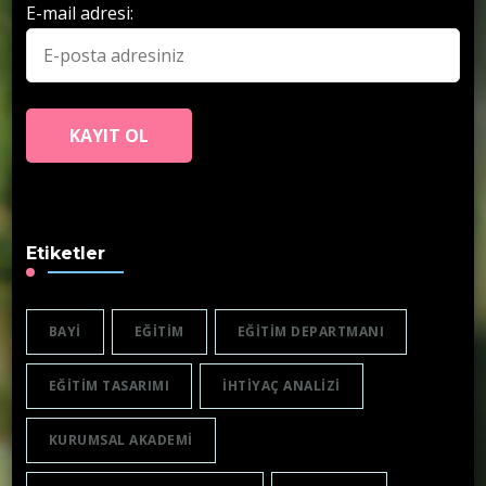
E-mail adresi:
Etiketler
BAYI
EĞITIM
EĞITIM DEPARTMANI
EĞITIM TASARIMI
IHTIYAÇ ANALIZI
KURUMSAL AKADEMI