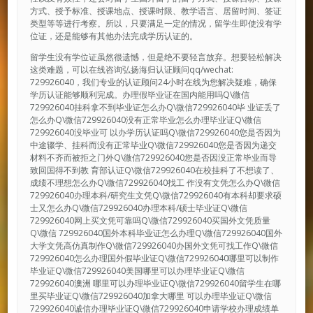
方式、授予标准、授课地点、授课时限、教学语言、居留时间、签证
类型等等进行考察。所以，只要满足一定的情况，留学生即使没有学
位证，还是能够有其他办法完成学历认证的。
留学生没有学位证虽然很遗憾，但是绝不要轻言放弃。想要轻松解决
这类难题，可以在线咨询弘扬海归认证顾问qq/wechat:
729926040，我们专业的认证顾问24小时在线为您解决疑难，确保
学历认证能够顺利完成。办理假毕业证在国内能用吗Q\微信
729926040挂科拿不到毕业证怎么办Q\微信729926040毕 业证丢了
怎么办Q\微信729926040没有正常毕业怎么办理毕业证Q\微信
729926040没毕业可 以办学历认证吗Q\微信729926040您是否因为
中途辍学、挂科而没有正常毕业Q\微信729926040您是否因为递交
材料不齐而被拒之门外Q\微信729926040您是否因没正常毕业而导
致回国得不到教 育部认证Q\微信729926040在校挂科了不想读了、
成绩不理想怎么办Q\微信729926040找工 作没有文凭怎么办Q\微信
729926040办理本科/研究生文凭Q\微信729926040有本科却要求硕
士又怎么办Q\微信729926040办理本科/硕士毕业证Q\微信
729926040网上买文凭可靠吗Q\微信729926040买国外文凭质量
Q\微信 729926040国外本科毕业证怎么办理Q\微信729926040国外
大学文凭高仿真制作Q\微信729926040办国外文凭可找工作Q\微信
729926040怎么办理国外假毕业证Q\微信729926040哪里可以制作
毕业证Q\微信729926040美国哪里可以办理毕业证Q\微信
729926040澳洲 哪里可以办理毕业证Q\微信729926040留学生在哪
里买毕业证Q\微信729926040加拿大哪里 可以办理毕业证Q\微信
729926040诚信办理毕业证Q\微信729926040申请学校办理成绩单