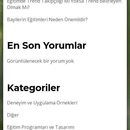
Eğitimde Trend Takipçiliği Mi Yoksa Trend Belirleyen
Olmak Mı?
Bayilerin Eğitimleri Neden Önemlidir?
En Son Yorumlar
Görüntülenecek bir yorum yok.
Kategoriler
Deneyim ve Uygulama Örnekleri
Diğer
Eğitim Programları ve Tasarımı