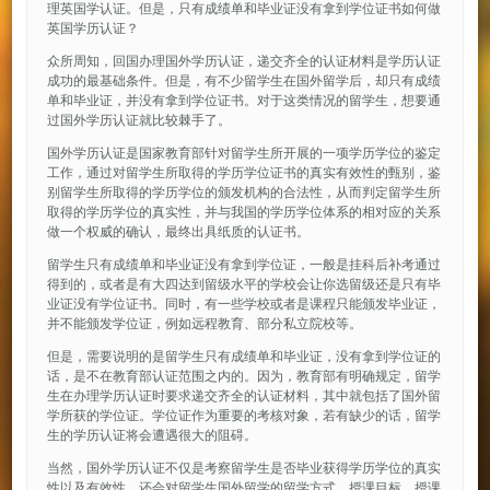
理英国学认证。但是，只有成绩单和毕业证没有拿到学位证书如何做
英国学历认证？
众所周知，回国办理国外学历认证，递交齐全的认证材料是学历认证
成功的最基础条件。但是，有不少留学生在国外留学后，却只有成绩
单和毕业证，并没有拿到学位证书。对于这类情况的留学生，想要通
过国外学历认证就比较棘手了。
国外学历认证是国家教育部针对留学生所开展的一项学历学位的鉴定
工作，通过对留学生所取得的学历学位证书的真实有效性的甄别，鉴
别留学生所取得的学历学位的颁发机构的合法性，从而判定留学生所
取得的学历学位的真实性，并与我国的学历学位体系的相对应的关系
做一个权威的确认，最终出具纸质的认证书。
留学生只有成绩单和毕业证没有拿到学位证，一般是挂科后补考通过
得到的，或者是有大四达到留级水平的学校会让你选留级还是只有毕
业证没有学位证书。同时，有一些学校或者是课程只能颁发毕业证，
并不能颁发学位证，例如远程教育、部分私立院校等。
但是，需要说明的是留学生只有成绩单和毕业证，没有拿到学位证的
话，是不在教育部认证范围之内的。因为，教育部有明确规定，留学
生在办理学历认证时要求递交齐全的认证材料，其中就包括了国外留
学所获的学位证。学位证作为重要的考核对象，若有缺少的话，留学
生的学历认证将会遭遇很大的阻碍。
当然，国外学历认证不仅是考察留学生是否毕业获得学历学位的真实
性以及有效性，还会对留学生国外留学的留学方式、授课目标、授课