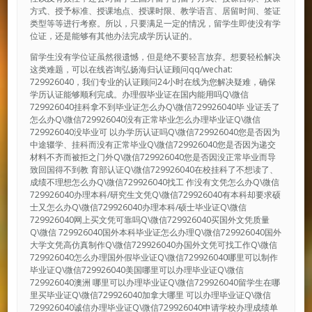
方式、授予标准、授课地点、授课时限、教学语言、居留时间、签证
类型等等进行考察。所以，只要满足一定的情况，留学生即使没有学
位证，还是能够有其他办法完成学历认证的。
留学生没有学位证虽然很遗憾，但是绝不要轻言放弃。想要轻松解决
这类难题，可以在线咨询弘扬海归认证顾问qq/wechat:
729926040，我们专业的认证顾问24小时在线为您解决疑难，确保
学历认证能够顺利完成。办理假毕业证在国内能用吗Q\微信
729926040挂科拿不到毕业证怎么办Q\微信729926040毕 业证丢了
怎么办Q\微信729926040没有正常毕业怎么办理毕业证Q\微信
729926040没毕业可 以办学历认证吗Q\微信729926040您是否因为
中途辍学、挂科而没有正常毕业Q\微信729926040您是否因为递交
材料不齐而被拒之门外Q\微信729926040您是否因没正常毕业而导
致回国得不到教 育部认证Q\微信729926040在校挂科了不想读了、
成绩不理想怎么办Q\微信729926040找工 作没有文凭怎么办Q\微信
729926040办理本科/研究生文凭Q\微信729926040有本科却要求硕
士又怎么办Q\微信729926040办理本科/硕士毕业证Q\微信
729926040网上买文凭可靠吗Q\微信729926040买国外文凭质量
Q\微信 729926040国外本科毕业证怎么办理Q\微信729926040国外
大学文凭高仿真制作Q\微信729926040办国外文凭可找工作Q\微信
729926040怎么办理国外假毕业证Q\微信729926040哪里可以制作
毕业证Q\微信729926040美国哪里可以办理毕业证Q\微信
729926040澳洲 哪里可以办理毕业证Q\微信729926040留学生在哪
里买毕业证Q\微信729926040加拿大哪里 可以办理毕业证Q\微信
729926040诚信办理毕业证Q\微信729926040申请学校办理成绩单