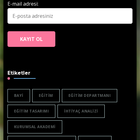
E-mail adresi:
Etiketler
BAYI
EĞITIM
EĞITIM DEPARTMANI
EĞITIM TASARIMI
IHTIYAÇ ANALIZI
KURUMSAL AKADEMI