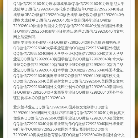
Q \微信729926040办理水印成绩单Q\微信729926040办理悉尼大学
成绩单Q\微信729926040多伦多办理成绩单Q\微信729926040修改
成绩单GPAQ\微信729926040修改成绩 单分数Q\微信729926040办
理多大成绩单Q\微信729926040如何拿到国外毕业证Q\微信
729926040快速拿到国外文凭Q\微信729926040快速办理国外毕业
证Q\微信729926040假毕业证能查出来吗Q\微信729926040假文凭
网上能查到吗
哪里专业办国外假毕业证QQ微信729926040国外录取通知书办理
QQ微信729926040大学毕业证查询QQ微信729926040国外模版
QQ微信729926040国外大学毕业证QQ微信729926040英国大学毕
业证QQ微信729926040美国学位证书QQ微信729926040加拿大毕
业证QQ微信729926040新加坡毕业证QQ微信729926040新西兰毕
业证QQ微信729926040日本学位记QQ微信729926040韩国毕业证
QQ微信729926040澳洲毕业证QQ微信729926040美国高校文凭
QQ微信729926040英国镭射文凭QQ微信729926040美国烫金文凭
QQ微信729926040国外文凭凹凸制作QQ微信729926040泰国毕业
证QQ微信729926040马来西亚毕业证QQ微信729926040国外毕业
证防伪样本QQ微信729926040
爱尔兰毕业证QQ微信729926040国外假文凭制作QQ微信
729926040办理国外文凭认证容易吗QQ微信729926040办理仿真文
凭业务QQ微信729926040德国毕业证QQ微信729926040法国文凭
QQ微信729926040外国毕业证制作QQ微信729926040国外毕业证
钢印制作QQ微信729926040国外毕业证货到付款QQ微信
729926040真实使馆教育部认证QQ微信729926040制作国外会计文