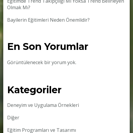
Eğitimde Trend Takipçiliği Mi Yoksa Trend Belirleyen
Olmak Mı?
Bayilerin Eğitimleri Neden Önemlidir?
En Son Yorumlar
Görüntülenecek bir yorum yok.
Kategoriler
Deneyim ve Uygulama Örnekleri
Diğer
Eğitim Programları ve Tasarımı