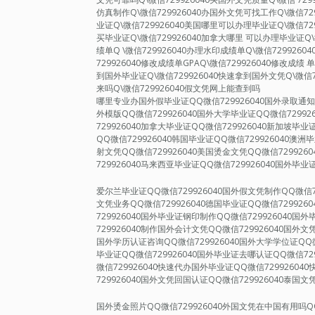
仿真制作Q\微信729926040办国外文凭可找工作Q\微信72
业证Q\微信729926040美国哪里可以办理毕业证Q\微信72
买毕业证Q\微信729926040加拿大哪里 可以办理毕业证Q\
绩单Q \微信729926040办理水印成绩单Q\微信729926
729926040修改成绩单GPAQ\微信729926040修改成绩 
到国外毕业证Q\微信729926040快速拿到国外文凭Q\微信7
来吗Q\微信729926040假文凭网上能查到吗
哪里专业办国外假毕业证QQ微信729926040国外录取通知书
外模版QQ微信729926040国外大学毕业证QQ微信72992
729926040加拿大毕业证QQ微信729926040新加坡毕业
QQ微信729926040韩国毕业证QQ微信729926040澳洲
射文凭QQ微信729926040美国烫金文凭QQ微信729926
729926040马来西亚毕业证QQ微信729926040国外毕业
爱尔兰毕业证QQ微信729926040国外假文凭制作QQ微信7
文凭业务QQ微信729926040德国毕业证QQ微信729926
729926040国外毕业证钢印制作QQ微信729926040
729926040制作国外会计文凭QQ微信729926040国外文
国外学历认证咨询QQ微信729926040国外大学学位证QQ微
毕业证QQ微信729926040国外毕业证去哪认证QQ微信72
微信729926040快速代办国外毕业证QQ微信7299260
729926040国外文凭回国认证QQ微信729926040泰国文
国外烫金照片QQ微信729926040外国文凭在中国有用吗QQ