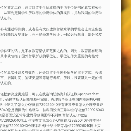
学位的鉴定工作，通过对留学生所取得的学历学位证书的真实有效性
性，从而判定留学生所取得的学历学位的真实性，并与我国的学历学
的认证书。
后补考通过得到的，或者是有大四达到留级水平的学校会让你选留级
课程只能颁发毕业证，并不能颁发学位证，例如远程教育、部分私立
到学位证的话，是不在教育部认证范围之内的。因为，教育部有明确
，其中就包括了国外留学所获的学位证。学位证作为重要的考核对
碍。
学位的真实性以及有效性，还会对留学生国外留学的留学方式、授课
语言、居留时间、签证类型等等进行考察。所以，只要满足一定的情
历认证的。
解决这类难题，可以在线咨询弘扬海归认证顾问qq/wechat:
决疑难，确保学历认证能够顺利完成。办理假毕业证在国内能用吗Q\微
40毕 业证丢了怎么办Q\微信729926040没有正常毕业怎么办理毕业证
926040您是否因为中途辍学、挂科而没有正常毕业Q\微信729926040
0您是否因没正常毕业而导致回国得不到教 育部认证Q\微信
29926040找工 作没有文凭怎么办Q\微信729926040办理本科/
微信729926040办理本科/硕士毕业证Q\微信729926040网上买
9926040国外本科毕业证怎么办理Q\微信729926040国外大学文凭高