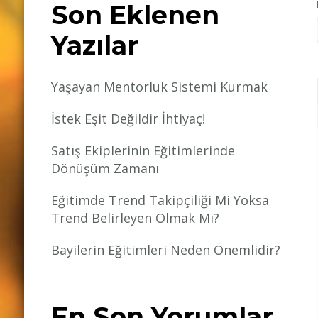
Son Eklenen
Yazılar
Yaşayan Mentorluk Sistemi Kurmak
İstek Eşit Değildir İhtiyaç!
Satış Ekiplerinin Eğitimlerinde
Dönüşüm Zamanı
Eğitimde Trend Takipçiliği Mi Yoksa
Trend Belirleyen Olmak Mı?
Bayilerin Eğitimleri Neden Önemlidir?
En Son Yorumlar