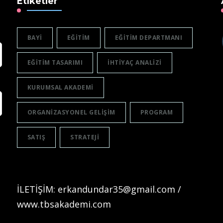
Etiketler
BAYI
EĞITIM
EĞITIM DEPARTMANI
EĞITIM TASARIMI
IHTIYAÇ ANALIZI
KURUMSAL AKADEMI
ORGANIZASYONEL GELIŞIM
PROGRAM
SATIŞ
STRATEJI
İLETİŞİM: erkandundar35@gmail.com /
www.tbsakademi.com