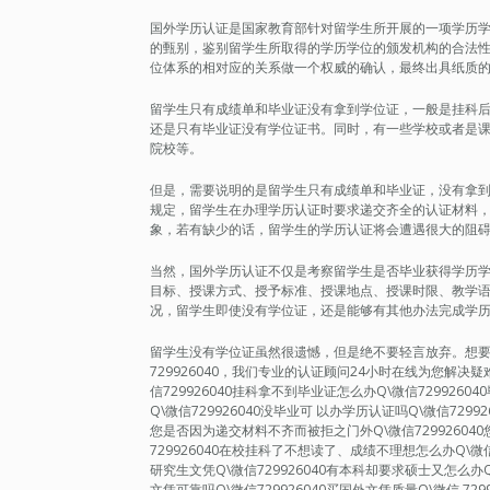
国外学历认证是国家教育部针对留学生所开展的一项学历
的甄别，鉴别留学生所取得的学历学位的颁发机构的合法
位体系的相对应的关系做一个权威的确认，最终出具纸质
留学生只有成绩单和毕业证没有拿到学位证，一般是挂科
还是只有毕业证没有学位证书。同时，有一些学校或者是
院校等。
但是，需要说明的是留学生只有成绩单和毕业证，没有拿
规定，留学生在办理学历认证时要求递交齐全的认证材料
象，若有缺少的话，留学生的学历认证将会遭遇很大的阻
当然，国外学历认证不仅是考察留学生是否毕业获得学历
目标、授课方式、授予标准、授课地点、授课时限、教学
况，留学生即使没有学位证，还是能够有其他办法完成学
留学生没有学位证虽然很遗憾，但是绝不要轻言放弃。想要轻松
729926040，我们专业的认证顾问24小时在线为您解
信729926040挂科拿不到毕业证怎么办Q\微信7299260
Q\微信729926040没毕业可 以办学历认证吗Q\微信729
您是否因为递交材料不齐而被拒之门外Q\微信72992604
729926040在校挂科了不想读了、成绩不理想怎么办Q\微信7
研究生文凭Q\微信729926040有本科却要求硕士又怎么办Q\
文凭可靠吗Q\微信729926040买国外文凭质量Q\微信 72