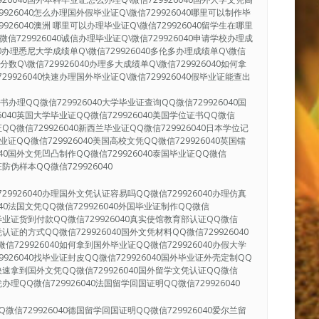
9926040怎么办理国外假毕业证Q\微信729926040哪里可以制作毕
9926040澳洲 哪里可以办理毕业证Q\微信729926040留学生在哪里
微信729926040诚信办理毕业证Q\微信729926040申请学校办理成
040办理悉尼大学成绩单Q\微信729926040多伦多办理成绩单Q\微信
单分数Q\微信729926040办理多大成绩单Q\微信729926040如何拿
29926040快速办理国外毕业证Q\微信729926040假毕业证能查出
办理QQ微信729926040大学毕业证查询QQ微信729926040国
6040英国大学毕业证QQ微信729926040美国学位证书QQ微信
证QQ微信729926040新西兰毕业证QQ微信729926040日本学位记
毕业证QQ微信729926040美国高校文凭QQ微信729926040英国镭
040国外文凭凹凸制作QQ微信729926040泰国毕业证QQ微信
证防伪样本QQ微信729926040
29926040办理国外文凭认证容易吗QQ微信729926040办理仿真
040法国文凭QQ微信729926040外国毕业证制作QQ微信
国外毕业证货到付款QQ微信729926040真实使馆教育部认证QQ微信
凭认证的方式QQ微信729926040国外文凭材料QQ微信729926040
信729926040如何拿到国外毕业证QQ微信729926040办假大学
9926040找毕业证封皮QQ微信729926040国外毕业证外壳定制QQ
40快速拿到国外文凭QQ微信729926040国外留学文凭认证QQ微信
凭办理QQ微信729926040法国留学回国证明QQ微信729926040
微信729926040德国留学回国证明QQ微信729926040爱尔兰留