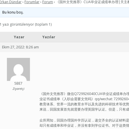
Erkan Dündar
›
Forumlar
›
Forum
›
《国外文凭推荐》CUA毕业证成绩单办理|天主
Bu konu boş.
1 yazı görüntüleniyor (toplam 1)
Yazar
Yazılar
Ekim 27, 2022: 8:26 am
5BE7
Ziyaretçi
《国外文凭推荐》微信Q729926040CUA毕业证成绩
业证书成绩单《入职会需要文凭吗》qq/wechat: 729
教育体系、世界一流的教育水平以及先进的科研技术等优
来说，回国发展首先就需要办理英国学认证。但是，只有
众所周知，回国办理国外学历认证，递交齐全的认证材料
却只有成绩单和毕业证，并没有拿到学位证书。对于这类