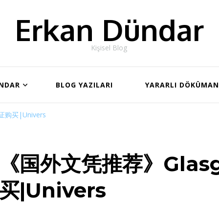
Erkan Dündar
Kişisel Blog
ÜNDAR
BLOG YAZILARI
YARARLI DÖKÜMA
买|Univers
《国外文凭推荐》Glas
买|Univers