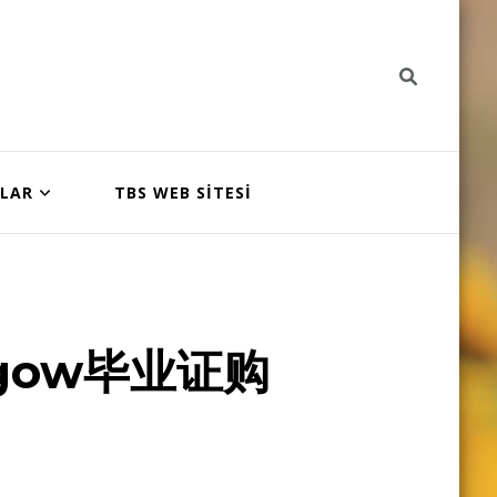
NLAR
TBS WEB SİTESİ
gow毕业证购