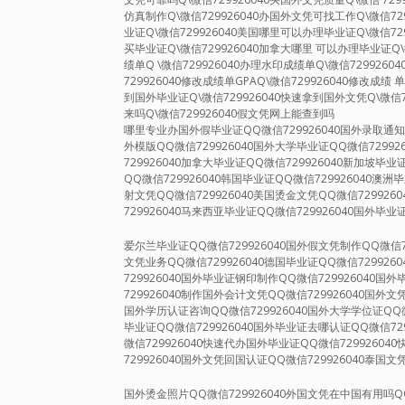
仿真制作Q\微信729926040办国外文凭可找工作Q\微信72
业证Q\微信729926040美国哪里可以办理毕业证Q\微信72
买毕业证Q\微信729926040加拿大哪里 可以办理毕业证Q\
绩单Q \微信729926040办理水印成绩单Q\微信729926
729926040修改成绩单GPAQ\微信729926040修改成绩 
到国外毕业证Q\微信729926040快速拿到国外文凭Q\微信7
来吗Q\微信729926040假文凭网上能查到吗
哪里专业办国外假毕业证QQ微信729926040国外录取通知书
外模版QQ微信729926040国外大学毕业证QQ微信72992
729926040加拿大毕业证QQ微信729926040新加坡毕业
QQ微信729926040韩国毕业证QQ微信729926040澳洲
射文凭QQ微信729926040美国烫金文凭QQ微信729926
729926040马来西亚毕业证QQ微信729926040国外毕业
爱尔兰毕业证QQ微信729926040国外假文凭制作QQ微信7
文凭业务QQ微信729926040德国毕业证QQ微信729926
729926040国外毕业证钢印制作QQ微信729926040
729926040制作国外会计文凭QQ微信729926040国外文
国外学历认证咨询QQ微信729926040国外大学学位证QQ微
毕业证QQ微信729926040国外毕业证去哪认证QQ微信72
微信729926040快速代办国外毕业证QQ微信7299260
729926040国外文凭回国认证QQ微信729926040泰国文
国外烫金照片QQ微信729926040外国文凭在中国有用吗QQ