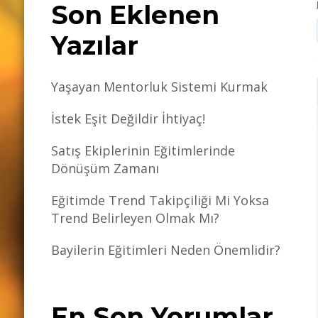
Son Eklenen
Yazılar
Yaşayan Mentorluk Sistemi Kurmak
İstek Eşit Değildir İhtiyaç!
Satış Ekiplerinin Eğitimlerinde
Dönüşüm Zamanı
Eğitimde Trend Takipçiliği Mi Yoksa
Trend Belirleyen Olmak Mı?
Bayilerin Eğitimleri Neden Önemlidir?
En Son Yorumlar