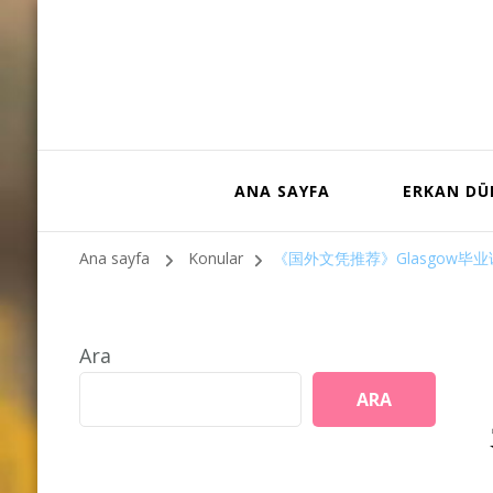
ANA SAYFA
ERKAN D
Ana sayfa
Konular
《国外文凭推荐》Glasgow毕业证购
Ara
ARA