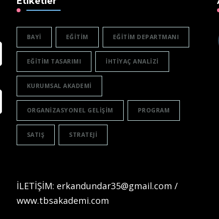
Etiketler
BAYI
EĞITIM
EĞITIM DEPARTMANI
EĞITIM TASARIMI
IHTIYAÇ ANALIZI
KURUMSAL AKADEMI
ORGANIZASYONEL GELIŞIM
PROGRAM
SATIŞ
STRATEJI
İLETİŞİM: erkandundar35@gmail.com /
www.tbsakademi.com