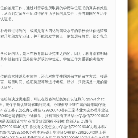
学位的鉴定工作，通过对留学生所取得的学历学位证书的真实有效性
性，从而判定留学生所取得的学历学位的真实性，并与我国的学历学
的认证书。
后补考通过得到的，或者是有大四达到留级水平的学校会让你选留级
课程只能颁发毕业证，并不能颁发学位证，例如远程教育、部分私立
到学位证的话，是不在教育部认证范围之内的。因为，教育部有明确
，其中就包括了国外留学所获的学位证。学位证作为重要的考核对
碍。
学位的真实性以及有效性，还会对留学生国外留学的留学方式、授课
语言、居留时间、签证类型等等进行考察。所以，只要满足一定的情
历认证的。
解决这类难题，可以在线咨询弘扬海归认证顾问qq/wechat:
决疑难，确保学历认证能够顺利完成。办理假毕业证在国内能用吗Q\微
40毕 业证丢了怎么办Q\微信729926040没有正常毕业怎么办理毕业证
926040您是否因为中途辍学、挂科而没有正常毕业Q\微信729926040
0您是否因没正常毕业而导致回国得不到教 育部认证Q\微信
29926040找工 作没有文凭怎么办Q\微信729926040办理本科/
微信729926040办理本科/硕士毕业证Q\微信729926040网上买
9926040国外本科毕业证怎么办理Q\微信729926040国外大学文凭高