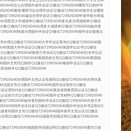
9926040怎么办理国外假毕业证Q\微信729926040哪里可以制作毕
9926040澳洲 哪里可以办理毕业证Q\微信729926040留学生在哪里
微信729926040诚信办理毕业证Q\微信729926040申请学校办理成
040办理悉尼大学成绩单Q\微信729926040多伦多办理成绩单Q\微信
单分数Q\微信729926040办理多大成绩单Q\微信729926040如何拿
29926040快速办理国外毕业证Q\微信729926040假毕业证能查出
办理QQ微信729926040大学毕业证查询QQ微信729926040国
6040英国大学毕业证QQ微信729926040美国学位证书QQ微信
证QQ微信729926040新西兰毕业证QQ微信729926040日本学位记
毕业证QQ微信729926040美国高校文凭QQ微信729926040英国镭
040国外文凭凹凸制作QQ微信729926040泰国毕业证QQ微信
证防伪样本QQ微信729926040
29926040办理国外文凭认证容易吗QQ微信729926040办理仿真
040法国文凭QQ微信729926040外国毕业证制作QQ微信
国外毕业证货到付款QQ微信729926040真实使馆教育部认证QQ微信
凭认证的方式QQ微信729926040国外文凭材料QQ微信729926040
信729926040如何拿到国外毕业证QQ微信729926040办假大学
9926040找毕业证封皮QQ微信729926040国外毕业证外壳定制QQ
40快速拿到国外文凭QQ微信729926040国外留学文凭认证QQ微信
凭办理QQ微信729926040法国留学回国证明QQ微信729926040
微信729926040德国留学回国证明QQ微信729926040爱尔兰留