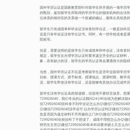
国外学历认证是国家教育部针对留学生所开展的一项学历
的甄别，鉴别留学生所取得的学历学位的颁发机构的合法
位体系的相对应的关系做一个权威的确认，最终出具纸质
留学生只有成绩单和毕业证没有拿到学位证，一般是挂科
还是只有毕业证没有学位证书。同时，有一些学校或者是
院校等。
但是，需要说明的是留学生只有成绩单和毕业证，没有拿
规定，留学生在办理学历认证时要求递交齐全的认证材料
象，若有缺少的话，留学生的学历认证将会遭遇很大的阻
当然，国外学历认证不仅是考察留学生是否毕业获得学历
目标、授课方式、授予标准、授课地点、授课时限、教学
况，留学生即使没有学位证，还是能够有其他办法完成学
留学生没有学位证虽然很遗憾，但是绝不要轻言放弃。想要轻松
729926040，我们专业的认证顾问24小时在线为您解
信729926040挂科拿不到毕业证怎么办Q\微信7299260
Q\微信729926040没毕业可 以办学历认证吗Q\微信729
您是否因为递交材料不齐而被拒之门外Q\微信72992604
729926040在校挂科了不想读了、成绩不理想怎么办Q\微信7
研究生文凭Q\微信729926040有本科却要求硕士又怎么办Q\
文凭可靠吗Q\微信729926040买国外文凭质量Q\微信 72