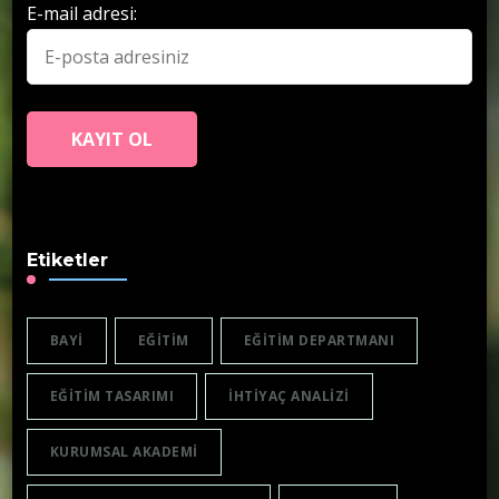
E-mail adresi:
Etiketler
BAYI
EĞITIM
EĞITIM DEPARTMANI
EĞITIM TASARIMI
IHTIYAÇ ANALIZI
KURUMSAL AKADEMI