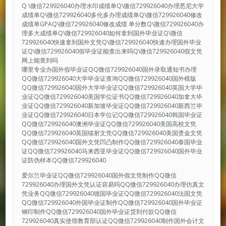
Q \微信729926040办理水印成绩单Q\微信729926040办理悉尼大学
成绩单Q\微信729926040多伦多办理成绩单Q\微信729926040修改
成绩单GPAQ\微信729926040修改成绩 单分数Q\微信729926040办
理多大成绩单Q\微信729926040如何拿到国外毕业证Q\微信
729926040快速拿到国外文凭Q\微信729926040快速办理国外毕业
证Q\微信729926040假毕业证能查出来吗Q\微信729926040假文凭
网上能查到吗
哪里专业办国外假毕业证QQ微信729926040国外录取通知书办理
QQ微信729926040大学毕业证查询QQ微信729926040国外模版
QQ微信729926040国外大学毕业证QQ微信729926040英国大学毕
业证QQ微信729926040美国学位证书QQ微信729926040加拿大毕
业证QQ微信729926040新加坡毕业证QQ微信729926040新西兰毕
业证QQ微信729926040日本学位记QQ微信729926040韩国毕业证
QQ微信729926040澳洲毕业证QQ微信729926040美国高校文凭
QQ微信729926040英国镭射文凭QQ微信729926040美国烫金文凭
QQ微信729926040国外文凭凹凸制作QQ微信729926040泰国毕业
证QQ微信729926040马来西亚毕业证QQ微信729926040国外毕业
证防伪样本QQ微信729926040
爱尔兰毕业证QQ微信729926040国外假文凭制作QQ微信
729926040办理国外文凭认证容易吗QQ微信729926040办理仿真文
凭业务QQ微信729926040德国毕业证QQ微信729926040法国文凭
QQ微信729926040外国毕业证制作QQ微信729926040国外毕业证
钢印制作QQ微信729926040国外毕业证货到付款QQ微信
729926040真实使馆教育部认证QQ微信729926040制作国外会计文