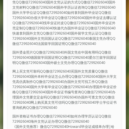
凭QQ微信729926040国外文凭认证的方式QQ微信729926040国外
文凭材料QQ微信729926040国外学历认证咨询QQ微信729926040
国外大学学位证QQ微信729926040如何拿到国外毕业证QQ微信
729926040办假大学毕业证QQ微信729926040国外毕业证去哪认证
QQ微信729926040找毕业证封皮QQ微信729926040国外毕业证外
壳定制QQ微信729926040快速代办国外毕业证QQ微信729926040
快速拿到国外文凭QQ微信729926040国外留学文凭认证QQ微信
729926040国外文凭回国认证QQ微信729926040泰国文凭办理QQ
微信729926040法国留学回国证明QQ微信729926040
国外烫金照片QQ微信729926040外国文凭在中国有用吗QQ微信
729926040德国留学回国证明QQ微信729926040爱尔兰留学回国证
明QQ微信729926040国外硕士文凭办理QQ微信729926040
网上买文凭可靠吗QQ微信729926040买国外文凭质量QQ微信
729926040国外本科毕业证怎么办理QQ微信729926040国外大学文
凭高仿真制作QQ微信729926040办国外文凭可找工作QQ微信
729926040国外大学有毕业证QQ微信729926040办理国外毕业证价
格QQ微信729926040国外毕业证书编号查询QQ微信729926040办
理国外文凭要交定金吗QQ微信729926040办国外可查文凭QQ微信
729926040网上购买真文凭可信吗QQ微信729926040学士学位证书
查询机构QQ微信729926040
国外资格证书办理QQ微信729926040如何办理学历认证QQ微信
729926040海外文凭认证办理QQ微信729926040
《国外文凭推荐》微信Q729926040Howard毕业证成绩单办理|哈