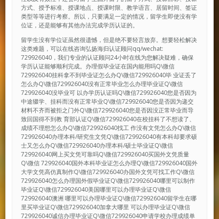
方式、授予标准、授课地点、授课时限、教学语言、居留时间、签证
类型等等进行考察。所以，只要满足一定的情况，留学生即使没有学
位证，还是能够有其他办法完成学历认证的。
留学生没有学位证虽然很遗憾，但是绝不要轻言放弃。想要轻松解决
这类难题，可以在线咨询弘扬海归认证顾问qq/wechat:
729926040，我们专业的认证顾问24小时在线为您解决疑难，确保
学历认证能够顺利完成。办理假毕业证在国内能用吗Q\微信
729926040挂科拿不到毕业证怎么办Q\微信729926040毕 业证丢了
怎么办Q\微信729926040没有正常毕业怎么办理毕业证Q\微信
729926040没毕业可 以办学历认证吗Q\微信729926040您是否因为
中途辍学、挂科而没有正常毕业Q\微信729926040您是否因为递交
材料不齐而被拒之门外Q\微信729926040您是否因没正常毕业而导
致回国得不到教 育部认证Q\微信729926040在校挂科了不想读了、
成绩不理想怎么办Q\微信729926040找工 作没有文凭怎么办Q\微信
729926040办理本科/研究生文凭Q\微信729926040有本科却要求硕
士又怎么办Q\微信729926040办理本科/硕士毕业证Q\微信
729926040网上买文凭可靠吗Q\微信729926040买国外文凭质量
Q\微信 729926040国外本科毕业证怎么办理Q\微信729926040国外
大学文凭高仿真制作Q\微信729926040办国外文凭可找工作Q\微信
729926040怎么办理国外假毕业证Q\微信729926040哪里可以制作
毕业证Q\微信729926040美国哪里可以办理毕业证Q\微信
729926040澳洲 哪里可以办理毕业证Q\微信729926040留学生在哪
里买毕业证Q\微信729926040加拿大哪里 可以办理毕业证Q\微信
729926040诚信办理毕业证Q\微信729926040申请学校办理成绩单