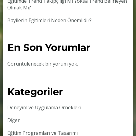
Eğitimde Trend Takipçiliği Mi Yoksa Trend Belirleyen
Olmak Mı?
Bayilerin Eğitimleri Neden Önemlidir?
En Son Yorumlar
Görüntülenecek bir yorum yok.
Kategoriler
Deneyim ve Uygulama Örnekleri
Diğer
Eğitim Programları ve Tasarımı