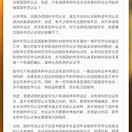
办理英国学认证。但是，只有成绩单和毕业证没有拿到学位证书如何
做英国学历认证？
众所周知，回国办理国外学历认证，递交齐全的认证材料是学历认证
成功的最基础条件。但是，有不少留学生在国外留学后，却只有成绩
单和毕业证，并没有拿到学位证书。对于这类情况的留学生，想要通
过国外学历认证就比较棘手了。
国外学历认证是国家教育部针对留学生所开展的一项学历学位的鉴定
工作，通过对留学生所取得的学历学位证书的真实有效性的甄别，鉴
别留学生所取得的学历学位的颁发机构的合法性，从而判定留学生所
取得的学历学位的真实性，并与我国的学历学位体系的相对应的关系
做一个权威的确认，最终出具纸质的认证书。
留学生只有成绩单和毕业证没有拿到学位证，一般是挂科后补考通过
得到的，或者是有大四达到留级水平的学校会让你选留级还是只有毕
业证没有学位证书。同时，有一些学校或者是课程只能颁发毕业证，
并不能颁发学位证，例如远程教育、部分私立院校等。
但是，需要说明的是留学生只有成绩单和毕业证，没有拿到学位证的
话，是不在教育部认证范围之内的。因为，教育部有明确规定，留学
生在办理学历认证时要求递交齐全的认证材料，其中就包括了国外留
学所获的学位证。学位证作为重要的考核对象，若有缺少的话，留学
生的学历认证将会遭遇很大的阻碍。
当然，国外学历认证不仅是考察留学生是否毕业获得学历学位的真实
性以及有效性，还会对留学生国外留学的留学方式、授课目标、授课