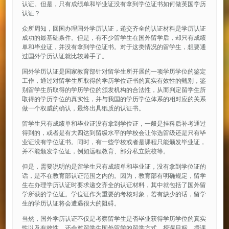
认证。但是，只有成绩单和毕业证没有拿到学位证书如何做英国学历
认证？
众所周知，回国办理国外学历认证，递交齐全的认证材料是学历认证
成功的最基础条件。但是，有不少留学生在国外留学后，却只有成绩
单和毕业证，并没有拿到学位证书。对于这类情况的留学生，想要通
过国外学历认证就比较棘手了。
国外学历认证是国家教育部针对留学生所开展的一项学历学位的鉴定
工作，通过对留学生所取得的学历学位证书的真实有效性的甄别，鉴
别留学生所取得的学历学位的颁发机构的合法性，从而判定留学生所
取得的学历学位的真实性，并与我国的学历学位体系的相对应的关系
做一个权威的确认，最终出具纸质的认证书。
留学生只有成绩单和毕业证没有拿到学位证，一般是挂科后补考通过
得到的，或者是有大四达到留级水平的学校会让你选留级还是只有毕
业证没有学位证书。同时，有一些学校或者是课程只能颁发毕业证，
并不能颁发学位证，例如远程教育、部分私立院校等。
但是，需要说明的是留学生只有成绩单和毕业证，没有拿到学位证的
话，是不在教育部认证范围之内的。因为，教育部有明确规定，留学
生在办理学历认证时要求递交齐全的认证材料，其中就包括了国外留
学所获的学位证。学位证作为重要的考核对象，若有缺少的话，留学
生的学历认证将会遭遇很大的阻碍。
当然，国外学历认证不仅是考察留学生是否毕业获得学历学位的真实
性以及有效性，还会对留学生国外留学的留学方式、授课目标、授课