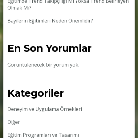
Eğitimde Trend Takipçiliği Mi Yoksa Trend Belirleyen
Olmak Mı?
Bayilerin Eğitimleri Neden Önemlidir?
En Son Yorumlar
Görüntülenecek bir yorum yok.
Kategoriler
Deneyim ve Uygulama Örnekleri
Diğer
Eğitim Programları ve Tasarımı