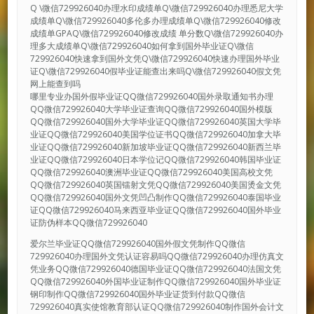
Q \微信729926040办理水印成绩单Q\微信729926040办理悉尼大学
成绩单Q\微信729926040多伦多办理成绩单Q\微信729926040修改
成绩单GPAQ\微信729926040修改成绩 单分数Q\微信729926040办
理多大成绩单Q\微信729926040如何拿到国外毕业证Q\微信
729926040快速拿到国外文凭Q\微信729926040快速办理国外毕业
证Q\微信729926040假毕业证能查出来吗Q\微信729926040假文凭
网上能查到吗
哪里专业办国外假毕业证QQ微信729926040国外录取通知书办理
QQ微信729926040大学毕业证查询QQ微信729926040国外模版
QQ微信729926040国外大学毕业证QQ微信729926040英国大学毕
业证QQ微信729926040美国学位证书QQ微信729926040加拿大毕
业证QQ微信729926040新加坡毕业证QQ微信729926040新西兰毕
业证QQ微信729926040日本学位记QQ微信729926040韩国毕业证
QQ微信729926040澳洲毕业证QQ微信729926040美国高校文凭
QQ微信729926040英国镭射文凭QQ微信729926040美国烫金文凭
QQ微信729926040国外文凭凹凸制作QQ微信729926040泰国毕业
证QQ微信729926040马来西亚毕业证QQ微信729926040国外毕业
证防伪样本QQ微信729926040
爱尔兰毕业证QQ微信729926040国外假文凭制作QQ微信
729926040办理国外文凭认证容易吗QQ微信729926040办理仿真文
凭业务QQ微信729926040德国毕业证QQ微信729926040法国文凭
QQ微信729926040外国毕业证制作QQ微信729926040国外毕业证
钢印制作QQ微信729926040国外毕业证货到付款QQ微信
729926040真实使馆教育部认证QQ微信729926040制作国外会计文