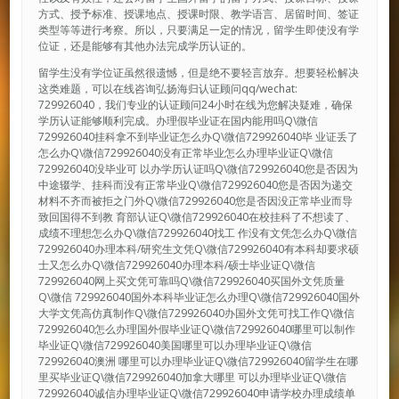
方式、授予标准、授课地点、授课时限、教学语言、居留时间、签证
类型等等进行考察。所以，只要满足一定的情况，留学生即使没有学
位证，还是能够有其他办法完成学历认证的。
留学生没有学位证虽然很遗憾，但是绝不要轻言放弃。想要轻松解决
这类难题，可以在线咨询弘扬海归认证顾问qq/wechat:
729926040，我们专业的认证顾问24小时在线为您解决疑难，确保
学历认证能够顺利完成。办理假毕业证在国内能用吗Q\微信
729926040挂科拿不到毕业证怎么办Q\微信729926040毕 业证丢了
怎么办Q\微信729926040没有正常毕业怎么办理毕业证Q\微信
729926040没毕业可 以办学历认证吗Q\微信729926040您是否因为
中途辍学、挂科而没有正常毕业Q\微信729926040您是否因为递交
材料不齐而被拒之门外Q\微信729926040您是否因没正常毕业而导
致回国得不到教 育部认证Q\微信729926040在校挂科了不想读了、
成绩不理想怎么办Q\微信729926040找工 作没有文凭怎么办Q\微信
729926040办理本科/研究生文凭Q\微信729926040有本科却要求硕
士又怎么办Q\微信729926040办理本科/硕士毕业证Q\微信
729926040网上买文凭可靠吗Q\微信729926040买国外文凭质量
Q\微信 729926040国外本科毕业证怎么办理Q\微信729926040国外
大学文凭高仿真制作Q\微信729926040办国外文凭可找工作Q\微信
729926040怎么办理国外假毕业证Q\微信729926040哪里可以制作
毕业证Q\微信729926040美国哪里可以办理毕业证Q\微信
729926040澳洲 哪里可以办理毕业证Q\微信729926040留学生在哪
里买毕业证Q\微信729926040加拿大哪里 可以办理毕业证Q\微信
729926040诚信办理毕业证Q\微信729926040申请学校办理成绩单