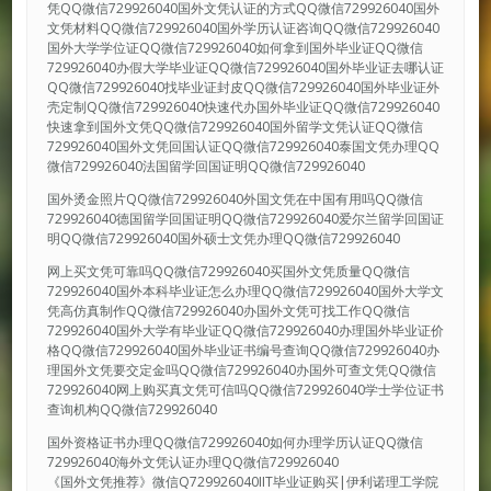
凭QQ微信729926040国外文凭认证的方式QQ微信729926040国外
文凭材料QQ微信729926040国外学历认证咨询QQ微信729926040
国外大学学位证QQ微信729926040如何拿到国外毕业证QQ微信
729926040办假大学毕业证QQ微信729926040国外毕业证去哪认证
QQ微信729926040找毕业证封皮QQ微信729926040国外毕业证外
壳定制QQ微信729926040快速代办国外毕业证QQ微信729926040
快速拿到国外文凭QQ微信729926040国外留学文凭认证QQ微信
729926040国外文凭回国认证QQ微信729926040泰国文凭办理QQ
微信729926040法国留学回国证明QQ微信729926040
国外烫金照片QQ微信729926040外国文凭在中国有用吗QQ微信
729926040德国留学回国证明QQ微信729926040爱尔兰留学回国证
明QQ微信729926040国外硕士文凭办理QQ微信729926040
网上买文凭可靠吗QQ微信729926040买国外文凭质量QQ微信
729926040国外本科毕业证怎么办理QQ微信729926040国外大学文
凭高仿真制作QQ微信729926040办国外文凭可找工作QQ微信
729926040国外大学有毕业证QQ微信729926040办理国外毕业证价
格QQ微信729926040国外毕业证书编号查询QQ微信729926040办
理国外文凭要交定金吗QQ微信729926040办国外可查文凭QQ微信
729926040网上购买真文凭可信吗QQ微信729926040学士学位证书
查询机构QQ微信729926040
国外资格证书办理QQ微信729926040如何办理学历认证QQ微信
729926040海外文凭认证办理QQ微信729926040
《国外文凭推荐》微信Q729926040IIT毕业证购买|伊利诺理工学院