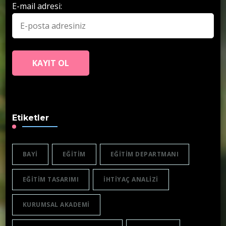
E-mail adresi:
Etiketler
BAYI
EĞITIM
EĞITIM DEPARTMANI
EĞITIM TASARIMI
IHTIYAÇ ANALIZI
KURUMSAL AKADEMI