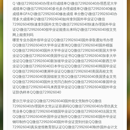
Q \微信729926040办理水印成绩单Q\微信729926040办理悉尼大学
成绩单Q\微信729926040多伦多办理成绩单Q\微信729926040修改
成绩单GPAQ\微信729926040修改成绩 单分数Q\微信729926040办
理多大成绩单Q\微信729926040如何拿到国外毕业证Q\微信
729926040快速拿到国外文凭Q\微信729926040快速办理国外毕业
证Q\微信729926040假毕业证能查出来吗Q\微信729926040假文凭
网上能查到吗
哪里专业办国外假毕业证QQ微信729926040国外录取通知书办理
QQ微信729926040大学毕业证查询QQ微信729926040国外模版
QQ微信729926040国外大学毕业证QQ微信729926040英国大学毕
业证QQ微信729926040美国学位证书QQ微信729926040加拿大毕
业证QQ微信729926040新加坡毕业证QQ微信729926040新西兰毕
业证QQ微信729926040日本学位记QQ微信729926040韩国毕业证
QQ微信729926040澳洲毕业证QQ微信729926040美国高校文凭
QQ微信729926040英国镭射文凭QQ微信729926040美国烫金文凭
QQ微信729926040国外文凭凹凸制作QQ微信729926040泰国毕业
证QQ微信729926040马来西亚毕业证QQ微信729926040国外毕业
证防伪样本QQ微信729926040
爱尔兰毕业证QQ微信729926040国外假文凭制作QQ微信
729926040办理国外文凭认证容易吗QQ微信729926040办理仿真文
凭业务QQ微信729926040德国毕业证QQ微信729926040法国文凭
QQ微信729926040外国毕业证制作QQ微信729926040国外毕业证
钢印制作QQ微信729926040国外毕业证货到付款QQ微信
729926040真实使馆教育部认证QQ微信729926040制作国外会计文