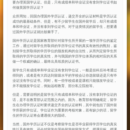
要办理英国学认证。但是，只有成绩单和毕业证没有拿到学位证书如
何做英国学历认证？
众所周知，回国办理国外学历认证，递交齐全的认证材料是学历认证
成功的最基础条件。但是，有不少留学生在国外留学后，却只有成绩
单和毕业证，并没有拿到学位证书。对于这类情况的留学生，想要通
过国外学历认证就比较棘手了。
国外学历认证是国家教育部针对留学生所开展的一项学历学位的鉴定
工作，通过对留学生所取得的学历学位证书的真实有效性的甄别，鉴
别留学生所取得的学历学位的颁发机构的合法性，从而判定留学生所
取得的学历学位的真实性，并与我国的学历学位体系的相对应的关系
做一个权威的确认，最终出具纸质的认证书。
留学生只有成绩单和毕业证没有拿到学位证，一般是挂科后补考通过
得到的，或者是有大四达到留级水平的学校会让你选留级还是只有毕
业证没有学位证书。同时，有一些学校或者是课程只能颁发毕业证，
并不能颁发学位证，例如远程教育、部分私立院校等。
但是，需要说明的是留学生只有成绩单和毕业证，没有拿到学位证的
话，是不在教育部认证范围之内的。因为，教育部有明确规定，留学
生在办理学历认证时要求递交齐全的认证材料，其中就包括了国外留
学所获的学位证。学位证作为重要的考核对象，若有缺少的话，留学
生的学历认证将会遭遇很大的阻碍。
当然，国外学历认证不仅是考察留学生是否毕业获得学历学位的真实
性以及有效性，还会对留学生国外留学的留学方式、授课目标、授课