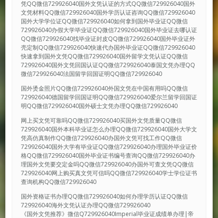
凭QQ微信729926040国外文凭认证的方式QQ微信729926040国外
文凭材料QQ微信729926040国外学历认证咨询QQ微信729926040
国外大学学位证QQ微信729926040如何拿到国外毕业证QQ微信
729926040办假大学毕业证QQ微信729926040国外毕业证去哪认证
QQ微信729926040找毕业证封皮QQ微信729926040国外毕业证外
壳定制QQ微信729926040快速代办国外毕业证QQ微信729926040
快速拿到国外文凭QQ微信729926040国外留学文凭认证QQ微信
729926040国外文凭回国认证QQ微信729926040泰国文凭办理QQ
微信729926040法国留学回国证明QQ微信729926040
国外烫金照片QQ微信729926040外国文凭在中国有用吗QQ微信
729926040德国留学回国证明QQ微信729926040爱尔兰留学回国证
明QQ微信729926040国外硕士文凭办理QQ微信729926040
网上买文凭可靠吗QQ微信729926040买国外文凭质量QQ微信
729926040国外本科毕业证怎么办理QQ微信729926040国外大学文
凭高仿真制作QQ微信729926040办国外文凭可找工作QQ微信
729926040国外大学有毕业证QQ微信729926040办理国外毕业证价
格QQ微信729926040国外毕业证书编号查询QQ微信729926040办
理国外文凭要交定金吗QQ微信729926040办国外可查文凭QQ微信
729926040网上购买真文凭可信吗QQ微信729926040学士学位证书
查询机构QQ微信729926040
国外资格证书办理QQ微信729926040如何办理学历认证QQ微信
729926040海外文凭认证办理QQ微信729926040
《国外文凭推荐》微信Q729926040Imperial毕业证成绩单办理|帝