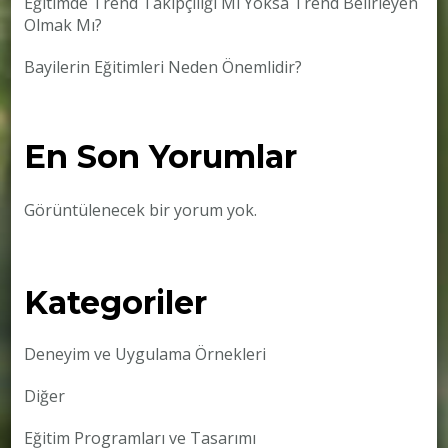
Eğitimde Trend Takipçiliği Mi Yoksa Trend Belirleyen
Olmak Mı?
Bayilerin Eğitimleri Neden Önemlidir?
En Son Yorumlar
Görüntülenecek bir yorum yok.
Kategoriler
Deneyim ve Uygulama Örnekleri
Diğer
Eğitim Programları ve Tasarımı