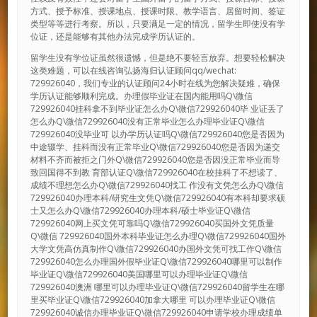
方式、授予标准、授课地点、授课时限、教学语言、居留时间、签证
类型等等进行考察。所以，只要满足一定的情况，留学生即使没有学
位证，还是能够有其他办法完成学历认证的。
留学生没有学位证虽然很遗憾，但是绝不要轻言放弃。想要轻松解决
这类难题，可以在线咨询弘扬海归认证顾问qq/wechat:
729926040，我们专业的认证顾问24小时在线为您解决疑难，确保
学历认证能够顺利完成。办理假毕业证在国内能用吗Q\微信
729926040挂科拿不到毕业证怎么办Q\微信729926040毕 业证丢了
怎么办Q\微信729926040没有正常毕业怎么办理毕业证Q\微信
729926040没毕业可 以办学历认证吗Q\微信729926040您是否因为
中途辍学、挂科而没有正常毕业Q\微信729926040您是否因为递交
材料不齐而被拒之门外Q\微信729926040您是否因没正常毕业而导
致回国得不到教 育部认证Q\微信729926040在校挂科了不想读了、
成绩不理想怎么办Q\微信729926040找工 作没有文凭怎么办Q\微信
729926040办理本科/研究生文凭Q\微信729926040有本科却要求硕
士又怎么办Q\微信729926040办理本科/硕士毕业证Q\微信
729926040网上买文凭可靠吗Q\微信729926040买国外文凭质量
Q\微信 729926040国外本科毕业证怎么办理Q\微信729926040国外
大学文凭高仿真制作Q\微信729926040办国外文凭可找工作Q\微信
729926040怎么办理国外假毕业证Q\微信729926040哪里可以制作
毕业证Q\微信729926040美国哪里可以办理毕业证Q\微信
729926040澳洲 哪里可以办理毕业证Q\微信729926040留学生在哪
里买毕业证Q\微信729926040加拿大哪里 可以办理毕业证Q\微信
729926040诚信办理毕业证Q\微信729926040申请学校办理成绩单