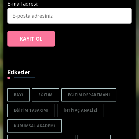
E-mail adresi:
Etiketler
BAYI
EĞITIM
EĞITIM DEPARTMANI
EĞITIM TASARIMI
IHTIYAÇ ANALIZI
KURUMSAL AKADEMI