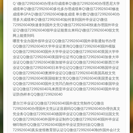
Q \微信729926040办理水印成绩单Q\微信729926040办理悉尼大学
成绩单Q\微信729926040多伦多办理成绩单Q\微信729926040修改
成绩单GPAQ\微信729926040修改成绩 单分数Q\微信729926040办
理多大成绩单Q\微信729926040如何拿到国外毕业证Q\微信
729926040快速拿到国外文凭Q\微信729926040快速办理国外毕业
证Q\微信729926040假毕业证能查出来吗Q\微信729926040假文凭
网上能查到吗
哪里专业办国外假毕业证QQ微信729926040国外录取通知书办理
QQ微信729926040大学毕业证查询QQ微信729926040国外模版
QQ微信729926040国外大学毕业证QQ微信729926040英国大学毕
业证QQ微信729926040美国学位证书QQ微信729926040加拿大毕
业证QQ微信729926040新加坡毕业证QQ微信729926040新西兰毕
业证QQ微信729926040日本学位记QQ微信729926040韩国毕业证
QQ微信729926040澳洲毕业证QQ微信729926040美国高校文凭
QQ微信729926040英国镭射文凭QQ微信729926040美国烫金文凭
QQ微信729926040国外文凭凹凸制作QQ微信729926040泰国毕业
证QQ微信729926040马来西亚毕业证QQ微信729926040国外毕业
证防伪样本QQ微信729926040
爱尔兰毕业证QQ微信729926040国外假文凭制作QQ微信
729926040办理国外文凭认证容易吗QQ微信729926040办理仿真文
凭业务QQ微信729926040德国毕业证QQ微信729926040法国文凭
QQ微信729926040外国毕业证制作QQ微信729926040国外毕业证
钢印制作QQ微信729926040国外毕业证货到付款QQ微信
729926040真实使馆教育部认证QQ微信729926040制作国外会计文