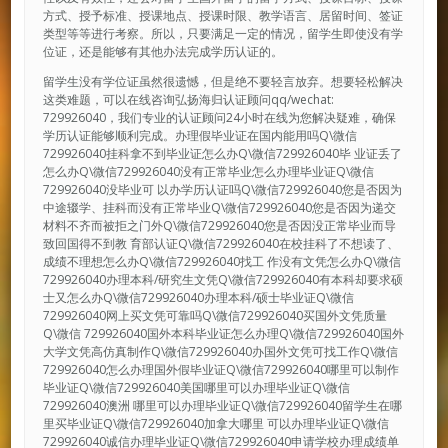
方式、授予标准、授课地点、授课时限、教学语言、居留时间、签证
类型等等进行考察。所以，只要满足一定的情况，留学生即使没有学
位证，还是能够有其他办法完成学历认证的。
留学生没有学位证虽然很遗憾，但是绝不要轻言放弃。想要轻松解决
这类难题，可以在线咨询弘扬海归认证顾问qq/wechat:
729926040，我们专业的认证顾问24小时在线为您解决疑难，确保
学历认证能够顺利完成。办理假毕业证在国内能用吗Q\微信
729926040挂科拿不到毕业证怎么办Q\微信729926040毕 业证丢了
怎么办Q\微信729926040没有正常毕业怎么办理毕业证Q\微信
729926040没毕业可 以办学历认证吗Q\微信729926040您是否因为
中途辍学、挂科而没有正常毕业Q\微信729926040您是否因为递交
材料不齐而被拒之门外Q\微信729926040您是否因没正常毕业而导
致回国得不到教 育部认证Q\微信729926040在校挂科了不想读了、
成绩不理想怎么办Q\微信729926040找工 作没有文凭怎么办Q\微信
729926040办理本科/研究生文凭Q\微信729926040有本科却要求硕
士又怎么办Q\微信729926040办理本科/硕士毕业证Q\微信
729926040网上买文凭可靠吗Q\微信729926040买国外文凭质量
Q\微信 729926040国外本科毕业证怎么办理Q\微信729926040国外
大学文凭高仿真制作Q\微信729926040办国外文凭可找工作Q\微信
729926040怎么办理国外假毕业证Q\微信729926040哪里可以制作
毕业证Q\微信729926040美国哪里可以办理毕业证Q\微信
729926040澳洲 哪里可以办理毕业证Q\微信729926040留学生在哪
里买毕业证Q\微信729926040加拿大哪里 可以办理毕业证Q\微信
729926040诚信办理毕业证Q\微信729926040申请学校办理成绩单