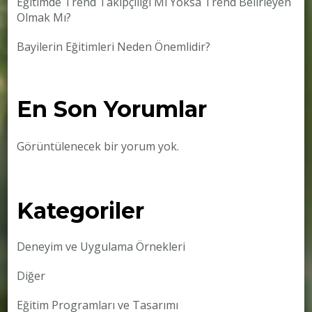
Eğitimde Trend Takipçiliği Mi Yoksa Trend Belirleyen
Olmak Mı?
Bayilerin Eğitimleri Neden Önemlidir?
En Son Yorumlar
Görüntülenecek bir yorum yok.
Kategoriler
Deneyim ve Uygulama Örnekleri
Diğer
Eğitim Programları ve Tasarımı