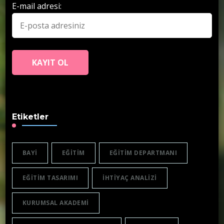
E-mail adresi:
Etiketler
BAYI
EĞITIM
EĞITIM DEPARTMANI
EĞITIM TASARIMI
IHTIYAÇ ANALIZI
KURUMSAL AKADEMI