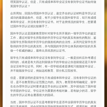
理英国学认证。但是，只有成绩单和毕业证没有拿到学位证书如何做
英国学历认证？
众所周知，回国办理国外学历认证，递交齐全的认证材料是学历认证
成功的最基础条件。但是，有不少留学生在国外留学后，却只有成绩
单和毕业证，并没有拿到学位证书。对于这类情况的留学生，想要通
过国外学历认证就比较棘手了。
国外学历认证是国家教育部针对留学生所开展的一项学历学位的鉴定
工作，通过对留学生所取得的学历学位证书的真实有效性的甄别，鉴
别留学生所取得的学历学位的颁发机构的合法性，从而判定留学生所
取得的学历学位的真实性，并与我国的学历学位体系的相对应的关系
做一个权威的确认，最终出具纸质的认证书。
留学生只有成绩单和毕业证没有拿到学位证，一般是挂科后补考通过
得到的，或者是有大四达到留级水平的学校会让你选留级还是只有毕
业证没有学位证书。同时，有一些学校或者是课程只能颁发毕业证，
并不能颁发学位证，例如远程教育、部分私立院校等。
但是，需要说明的是留学生只有成绩单和毕业证，没有拿到学位证的
话，是不在教育部认证范围之内的。因为，教育部有明确规定，留学
生在办理学历认证时要求递交齐全的认证材料，其中就包括了国外留
学所获的学位证。学位证作为重要的考核对象，若有缺少的话，留学
生的学历认证将会遭遇很大的阻碍。
当然，国外学历认证不仅是考察留学生是否毕业获得学历学位的真实
性以及有效性，还会对留学生国外留学的留学方式、授课目标、授课