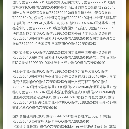
凭QQ微信729926040国外文凭认证的方式QQ微信729926040国外
文凭材料QQ微信729926040国外学历认证咨询QQ微信729926040
国外大学学位证QQ微信729926040如何拿到国外毕业证QQ微信
729926040办假大学毕业证QQ微信729926040国外毕业证去哪认证
QQ微信729926040找毕业证封皮QQ微信729926040国外毕业证外
壳定制QQ微信729926040快速代办国外毕业证QQ微信729926040
快速拿到国外文凭QQ微信729926040国外留学文凭认证QQ微信
729926040国外文凭回国认证QQ微信729926040泰国文凭办理QQ
微信729926040法国留学回国证明QQ微信729926040
国外烫金照片QQ微信729926040外国文凭在中国有用吗QQ微信
729926040德国留学回国证明QQ微信729926040爱尔兰留学回国证
明QQ微信729926040国外硕士文凭办理QQ微信729926040
网上买文凭可靠吗QQ微信729926040买国外文凭质量QQ微信
729926040国外本科毕业证怎么办理QQ微信729926040国外大学文
凭高仿真制作QQ微信729926040办国外文凭可找工作QQ微信
729926040国外大学有毕业证QQ微信729926040办理国外毕业证价
格QQ微信729926040国外毕业证书编号查询QQ微信729926040办
理国外文凭要交定金吗QQ微信729926040办国外可查文凭QQ微信
729926040网上购买真文凭可信吗QQ微信729926040学士学位证书
查询机构QQ微信729926040
国外资格证书办理QQ微信729926040如何办理学历认证QQ微信
729926040海外文凭认证办理QQ微信729926040
《国外文凭推荐》微信Q729926040Mercer毕业证成绩单办理|莫瑟