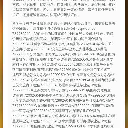
方式、授予标准、授课地点、授课时限、教学语言、居留时间、签证
类型等等进行考察。所以，只要满足一定的情况，留学生即使没有学
位证，还是能够有其他办法完成学历认证的。
留学生没有学位证虽然很遗憾，但是绝不要轻言放弃。想要轻松解决
这类难题，可以在线咨询弘扬海归认证顾问qq/wechat:
729926040，我们专业的认证顾问24小时在线为您解决疑难，确保
学历认证能够顺利完成。办理假毕业证在国内能用吗Q\微信
729926040挂科拿不到毕业证怎么办Q\微信729926040毕 业证丢了
怎么办Q\微信729926040没有正常毕业怎么办理毕业证Q\微信
729926040没毕业可 以办学历认证吗Q\微信729926040您是否因为
中途辍学、挂科而没有正常毕业Q\微信729926040您是否因为递交
材料不齐而被拒之门外Q\微信729926040您是否因没正常毕业而导
致回国得不到教 育部认证Q\微信729926040在校挂科了不想读了、
成绩不理想怎么办Q\微信729926040找工 作没有文凭怎么办Q\微信
729926040办理本科/研究生文凭Q\微信729926040有本科却要求硕
士又怎么办Q\微信729926040办理本科/硕士毕业证Q\微信
729926040网上买文凭可靠吗Q\微信729926040买国外文凭质量
Q\微信 729926040国外本科毕业证怎么办理Q\微信729926040国外
大学文凭高仿真制作Q\微信729926040办国外文凭可找工作Q\微信
729926040怎么办理国外假毕业证Q\微信729926040哪里可以制作
毕业证Q\微信729926040美国哪里可以办理毕业证Q\微信
729926040澳洲 哪里可以办理毕业证Q\微信729926040留学生在哪
里买毕业证Q\微信729926040加拿大哪里 可以办理毕业证Q\微信
729926040诚信办理毕业证Q\微信729926040申请学校办理成绩单