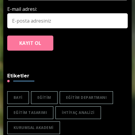
E-mail adresi:
Etiketler
BAYI
EĞITIM
EĞITIM DEPARTMANI
EĞITIM TASARIMI
IHTIYAÇ ANALIZI
KURUMSAL AKADEMI