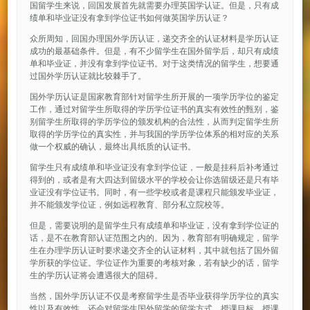
国留学生来说，回国发展首先就需要办理英国学认证。但是，只有成
绩单和毕业证没有拿到学位证书如何做英国学历认证？
众所周知，回国办理国外学历认证，递交齐全的认证材料是学历认证
成功的最基础条件。但是，有不少留学生在国外留学后，却只有成绩
单和毕业证，并没有拿到学位证书。对于这类情况的留学生，想要通
过国外学历认证就比较棘手了。
国外学历认证是国家教育部针对留学生所开展的一项学历学位的鉴定
工作，通过对留学生所取得的学历学位证书的真实有效性的甄别，鉴
别留学生所取得的学历学位的颁发机构的合法性，从而判定留学生所
取得的学历学位的真实性，并与我国的学历学位体系的相对应的关系
做一个权威的确认，最终出具纸质的认证书。
留学生只有成绩单和毕业证没有拿到学位证，一般是挂科后补考通过
得到的，或者是有大四达到留级水平的学校会让你选留级还是只有毕
业证没有学位证书。同时，有一些学校或者是课程只能颁发毕业证，
并不能颁发学位证，例如远程教育、部分私立院校等。
但是，需要说明的是留学生只有成绩单和毕业证，没有拿到学位证的
话，是不在教育部认证范围之内的。因为，教育部有明确规定，留学
生在办理学历认证时要求递交齐全的认证材料，其中就包括了国外留
学所获的学位证。学位证作为重要的考核对象，若有缺少的话，留学
生的学历认证将会遭遇很大的阻碍。
当然，国外学历认证不仅是考察留学生是否毕业获得学历学位的真实
性以及有效性，还会对留学生国外留学的留学方式、授课目标、授课