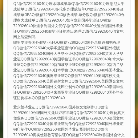
Q \微信729926040办理水印成绩单Q\微信729926040办理悉尼大学
成绩单Q\微信729926040多伦多办理成绩单Q\微信729926040修改
成绩单GPAQ\微信729926040修改成绩 单分数Q\微信729926040办
理多大成绩单Q\微信729926040如何拿到国外毕业证Q\微信
729926040快速拿到国外文凭Q\微信729926040快速办理国外毕业
证Q\微信729926040假毕业证能查出来吗Q\微信729926040假文凭
网上能查到吗
哪里专业办国外假毕业证QQ微信729926040国外录取通知书办理
QQ微信729926040大学毕业证查询QQ微信729926040国外模版
QQ微信729926040国外大学毕业证QQ微信729926040英国大学毕
业证QQ微信729926040美国学位证书QQ微信729926040加拿大毕
业证QQ微信729926040新加坡毕业证QQ微信729926040新西兰毕
业证QQ微信729926040日本学位记QQ微信729926040韩国毕业证
QQ微信729926040澳洲毕业证QQ微信729926040美国高校文凭
QQ微信729926040英国镭射文凭QQ微信729926040美国烫金文凭
QQ微信729926040国外文凭凹凸制作QQ微信729926040泰国毕业
证QQ微信729926040马来西亚毕业证QQ微信729926040国外毕业
证防伪样本QQ微信729926040
爱尔兰毕业证QQ微信729926040国外假文凭制作QQ微信
729926040办理国外文凭认证容易吗QQ微信729926040办理仿真文
凭业务QQ微信729926040德国毕业证QQ微信729926040法国文凭
QQ微信729926040外国毕业证制作QQ微信729926040国外毕业证
钢印制作QQ微信729926040国外毕业证货到付款QQ微信
729926040真实使馆教育部认证QQ微信729926040制作国外会计文