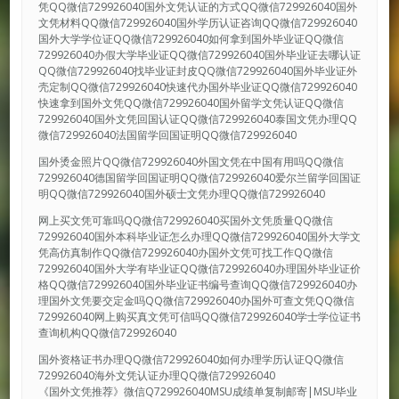
凭QQ微信729926040国外文凭认证的方式QQ微信729926040国外
文凭材料QQ微信729926040国外学历认证咨询QQ微信729926040
国外大学学位证QQ微信729926040如何拿到国外毕业证QQ微信
729926040办假大学毕业证QQ微信729926040国外毕业证去哪认证
QQ微信729926040找毕业证封皮QQ微信729926040国外毕业证外
壳定制QQ微信729926040快速代办国外毕业证QQ微信729926040
快速拿到国外文凭QQ微信729926040国外留学文凭认证QQ微信
729926040国外文凭回国认证QQ微信729926040泰国文凭办理QQ
微信729926040法国留学回国证明QQ微信729926040
国外烫金照片QQ微信729926040外国文凭在中国有用吗QQ微信
729926040德国留学回国证明QQ微信729926040爱尔兰留学回国证
明QQ微信729926040国外硕士文凭办理QQ微信729926040
网上买文凭可靠吗QQ微信729926040买国外文凭质量QQ微信
729926040国外本科毕业证怎么办理QQ微信729926040国外大学文
凭高仿真制作QQ微信729926040办国外文凭可找工作QQ微信
729926040国外大学有毕业证QQ微信729926040办理国外毕业证价
格QQ微信729926040国外毕业证书编号查询QQ微信729926040办
理国外文凭要交定金吗QQ微信729926040办国外可查文凭QQ微信
729926040网上购买真文凭可信吗QQ微信729926040学士学位证书
查询机构QQ微信729926040
国外资格证书办理QQ微信729926040如何办理学历认证QQ微信
729926040海外文凭认证办理QQ微信729926040
《国外文凭推荐》微信Q729926040MSU成绩单复制邮寄|MSU毕业