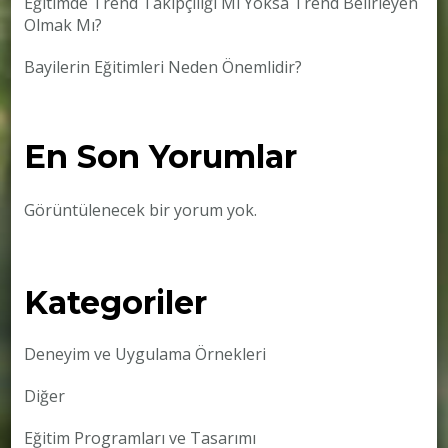
Eğitimde Trend Takipçiliği Mi Yoksa Trend Belirleyen
Olmak Mı?
Bayilerin Eğitimleri Neden Önemlidir?
En Son Yorumlar
Görüntülenecek bir yorum yok.
Kategoriler
Deneyim ve Uygulama Örnekleri
Diğer
Eğitim Programları ve Tasarımı