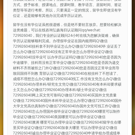
方式、授予标准、授课地点、授课时限、教学语言、居留时间、签证
类型等等进行考察。所以，只要满足一定的情况，留学生即使没有学
位证，还是能够有其他办法完成学历认证的。
留学生没有学位证虽然很遗憾，但是绝不要轻言放弃。想要轻松解决
这类难题，可以在线咨询弘扬海归认证顾问qq/wechat:
729926040，我们专业的认证顾问24小时在线为您解决疑难，确保
学历认证能够顺利完成。办理假毕业证在国内能用吗Q\微信
729926040挂科拿不到毕业证怎么办Q\微信729926040毕 业证丢了
怎么办Q\微信729926040没有正常毕业怎么办理毕业证Q\微信
729926040没毕业可 以办学历认证吗Q\微信729926040您是否因为
中途辍学、挂科而没有正常毕业Q\微信729926040您是否因为递交
材料不齐而被拒之门外Q\微信729926040您是否因没正常毕业而导
致回国得不到教 育部认证Q\微信729926040在校挂科了不想读了、
成绩不理想怎么办Q\微信729926040找工 作没有文凭怎么办Q\微信
729926040办理本科/研究生文凭Q\微信729926040有本科却要求硕
士又怎么办Q\微信729926040办理本科/硕士毕业证Q\微信
729926040网上买文凭可靠吗Q\微信729926040买国外文凭质量
Q\微信 729926040国外本科毕业证怎么办理Q\微信729926040国外
大学文凭高仿真制作Q\微信729926040办国外文凭可找工作Q\微信
729926040怎么办理国外假毕业证Q\微信729926040哪里可以制作
毕业证Q\微信729926040美国哪里可以办理毕业证Q\微信
729926040澳洲 哪里可以办理毕业证Q\微信729926040留学生在哪
里买毕业证Q\微信729926040加拿大哪里 可以办理毕业证Q\微信
729926040诚信办理毕业证Q\微信729926040申请学校办理成绩单