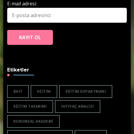
E-mail adresi:
Etiketler
BAYI
EĞITIM
EĞITIM DEPARTMANI
EĞITIM TASARIMI
IHTIYAÇ ANALIZI
KURUMSAL AKADEMI