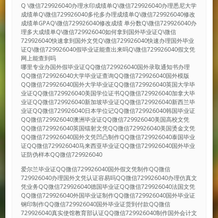
Q \微信729926040办理水印成绩单Q\微信729926040办理悉尼大学
成绩单Q\微信729926040多伦多办理成绩单Q\微信729926040修改
成绩单GPAQ\微信729926040修改成绩 单分数Q\微信729926040办
理多大成绩单Q\微信729926040如何拿到国外毕业证Q\微信
729926040快速拿到国外文凭Q\微信729926040快速办理国外毕业
证Q\微信729926040假毕业证能查出来吗Q\微信729926040假文凭
网上能查到吗
哪里专业办国外假毕业证QQ微信729926040国外录取通知书办理
QQ微信729926040大学毕业证查询QQ微信729926040国外模版
QQ微信729926040国外大学毕业证QQ微信729926040英国大学毕
业证QQ微信729926040美国学位证书QQ微信729926040加拿大毕
业证QQ微信729926040新加坡毕业证QQ微信729926040新西兰毕
业证QQ微信729926040日本学位记QQ微信729926040韩国毕业证
QQ微信729926040澳洲毕业证QQ微信729926040美国高校文凭
QQ微信729926040英国镭射文凭QQ微信729926040美国烫金文凭
QQ微信729926040国外文凭凹凸制作QQ微信729926040泰国毕业
证QQ微信729926040马来西亚毕业证QQ微信729926040国外毕业
证防伪样本QQ微信729926040
爱尔兰毕业证QQ微信729926040国外假文凭制作QQ微信
729926040办理国外文凭认证容易吗QQ微信729926040办理仿真文
凭业务QQ微信729926040德国毕业证QQ微信729926040法国文凭
QQ微信729926040外国毕业证制作QQ微信729926040国外毕业证
钢印制作QQ微信729926040国外毕业证货到付款QQ微信
729926040真实使馆教育部认证QQ微信729926040制作国外会计文