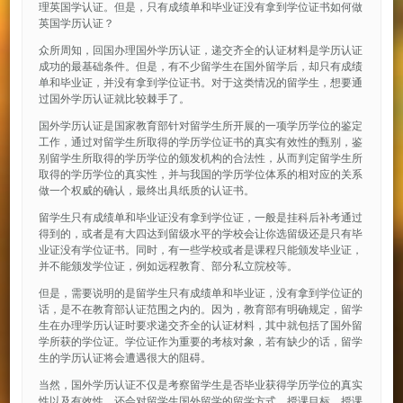
理英国学认证。但是，只有成绩单和毕业证没有拿到学位证书如何做
英国学历认证？
众所周知，回国办理国外学历认证，递交齐全的认证材料是学历认证
成功的最基础条件。但是，有不少留学生在国外留学后，却只有成绩
单和毕业证，并没有拿到学位证书。对于这类情况的留学生，想要通
过国外学历认证就比较棘手了。
国外学历认证是国家教育部针对留学生所开展的一项学历学位的鉴定
工作，通过对留学生所取得的学历学位证书的真实有效性的甄别，鉴
别留学生所取得的学历学位的颁发机构的合法性，从而判定留学生所
取得的学历学位的真实性，并与我国的学历学位体系的相对应的关系
做一个权威的确认，最终出具纸质的认证书。
留学生只有成绩单和毕业证没有拿到学位证，一般是挂科后补考通过
得到的，或者是有大四达到留级水平的学校会让你选留级还是只有毕
业证没有学位证书。同时，有一些学校或者是课程只能颁发毕业证，
并不能颁发学位证，例如远程教育、部分私立院校等。
但是，需要说明的是留学生只有成绩单和毕业证，没有拿到学位证的
话，是不在教育部认证范围之内的。因为，教育部有明确规定，留学
生在办理学历认证时要求递交齐全的认证材料，其中就包括了国外留
学所获的学位证。学位证作为重要的考核对象，若有缺少的话，留学
生的学历认证将会遭遇很大的阻碍。
当然，国外学历认证不仅是考察留学生是否毕业获得学历学位的真实
性以及有效性，还会对留学生国外留学的留学方式、授课目标、授课