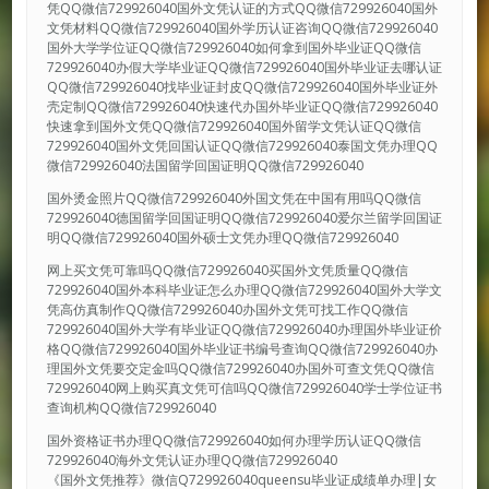
凭QQ微信729926040国外文凭认证的方式QQ微信729926040国外
文凭材料QQ微信729926040国外学历认证咨询QQ微信729926040
国外大学学位证QQ微信729926040如何拿到国外毕业证QQ微信
729926040办假大学毕业证QQ微信729926040国外毕业证去哪认证
QQ微信729926040找毕业证封皮QQ微信729926040国外毕业证外
壳定制QQ微信729926040快速代办国外毕业证QQ微信729926040
快速拿到国外文凭QQ微信729926040国外留学文凭认证QQ微信
729926040国外文凭回国认证QQ微信729926040泰国文凭办理QQ
微信729926040法国留学回国证明QQ微信729926040
国外烫金照片QQ微信729926040外国文凭在中国有用吗QQ微信
729926040德国留学回国证明QQ微信729926040爱尔兰留学回国证
明QQ微信729926040国外硕士文凭办理QQ微信729926040
网上买文凭可靠吗QQ微信729926040买国外文凭质量QQ微信
729926040国外本科毕业证怎么办理QQ微信729926040国外大学文
凭高仿真制作QQ微信729926040办国外文凭可找工作QQ微信
729926040国外大学有毕业证QQ微信729926040办理国外毕业证价
格QQ微信729926040国外毕业证书编号查询QQ微信729926040办
理国外文凭要交定金吗QQ微信729926040办国外可查文凭QQ微信
729926040网上购买真文凭可信吗QQ微信729926040学士学位证书
查询机构QQ微信729926040
国外资格证书办理QQ微信729926040如何办理学历认证QQ微信
729926040海外文凭认证办理QQ微信729926040
《国外文凭推荐》微信Q729926040queensu毕业证成绩单办理|女