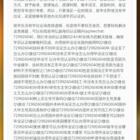
方式、授予标准、授课地点、授课时限、教学语言、居留时间、签证
类型等等进行考察。所以，只要满足一定的情况，留学生即使没有学
位证，还是能够有其他办法完成学历认证的。
留学生没有学位证虽然很遗憾，但是绝不要轻言放弃。想要轻松解决
这类难题，可以在线咨询弘扬海归认证顾问qq/wechat:
729926040，我们专业的认证顾问24小时在线为您解决疑难，确保
学历认证能够顺利完成。办理假毕业证在国内能用吗Q\微信
729926040挂科拿不到毕业证怎么办Q\微信729926040毕 业证丢了
怎么办Q\微信729926040没有正常毕业怎么办理毕业证Q\微信
729926040没毕业可 以办学历认证吗Q\微信729926040您是否因为
中途辍学、挂科而没有正常毕业Q\微信729926040您是否因为递交
材料不齐而被拒之门外Q\微信729926040您是否因没正常毕业而导
致回国得不到教 育部认证Q\微信729926040在校挂科了不想读了、
成绩不理想怎么办Q\微信729926040找工 作没有文凭怎么办Q\微信
729926040办理本科/研究生文凭Q\微信729926040有本科却要求硕
士又怎么办Q\微信729926040办理本科/硕士毕业证Q\微信
729926040网上买文凭可靠吗Q\微信729926040买国外文凭质量
Q\微信 729926040国外本科毕业证怎么办理Q\微信729926040国外
大学文凭高仿真制作Q\微信729926040办国外文凭可找工作Q\微信
729926040怎么办理国外假毕业证Q\微信729926040哪里可以制作
毕业证Q\微信729926040美国哪里可以办理毕业证Q\微信
729926040澳洲 哪里可以办理毕业证Q\微信729926040留学生在哪
里买毕业证Q\微信729926040加拿大哪里 可以办理毕业证Q\微信
729926040诚信办理毕业证Q\微信729926040申请学校办理成绩单