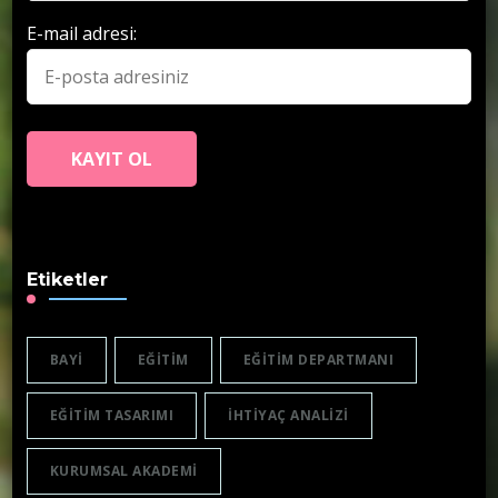
E-mail adresi:
Etiketler
BAYI
EĞITIM
EĞITIM DEPARTMANI
EĞITIM TASARIMI
IHTIYAÇ ANALIZI
KURUMSAL AKADEMI