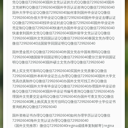
凭QQ微信729926040国外文凭认证的方式QQ微信729926040国外
文凭材料QQ微信729926040国外学历认证咨询QQ微信729926040
国外大学学位证QQ微信729926040如何拿到国外毕业证QQ微信
729926040办假大学毕业证QQ微信729926040国外毕业证去哪认证
QQ微信729926040找毕业证封皮QQ微信729926040国外毕业证外
壳定制QQ微信729926040快速代办国外毕业证QQ微信729926040
快速拿到国外文凭QQ微信729926040国外留学文凭认证QQ微信
729926040国外文凭回国认证QQ微信729926040泰国文凭办理QQ
微信729926040法国留学回国证明QQ微信729926040
国外烫金照片QQ微信729926040外国文凭在中国有用吗QQ微信
729926040德国留学回国证明QQ微信729926040爱尔兰留学回国证
明QQ微信729926040国外硕士文凭办理QQ微信729926040
网上买文凭可靠吗QQ微信729926040买国外文凭质量QQ微信
729926040国外本科毕业证怎么办理QQ微信729926040国外大学文
凭高仿真制作QQ微信729926040办国外文凭可找工作QQ微信
729926040国外大学有毕业证QQ微信729926040办理国外毕业证价
格QQ微信729926040国外毕业证书编号查询QQ微信729926040办
理国外文凭要交定金吗QQ微信729926040办国外可查文凭QQ微信
729926040网上购买真文凭可信吗QQ微信729926040学士学位证书
查询机构QQ微信729926040
国外资格证书办理QQ微信729926040如何办理学历认证QQ微信
729926040海外文凭认证办理QQ微信729926040
《国外文凭推荐》微信Q729926040regina成绩单复制邮寄|regina