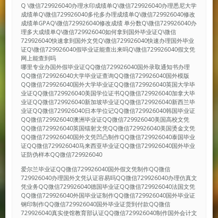
Q \微信729926040办理水印成绩单Q\微信729926040办理悉尼大学
成绩单Q\微信729926040多伦多办理成绩单Q\微信729926040修改
成绩单GPAQ\微信729926040修改成绩 单分数Q\微信729926040办
理多大成绩单Q\微信729926040如何拿到国外毕业证Q\微信
729926040快速拿到国外文凭Q\微信729926040快速办理国外毕业
证Q\微信729926040假毕业证能查出来吗Q\微信729926040假文凭
网上能查到吗
哪里专业办国外假毕业证QQ微信729926040国外录取通知书办理
QQ微信729926040大学毕业证查询QQ微信729926040国外模版
QQ微信729926040国外大学毕业证QQ微信729926040英国大学毕
业证QQ微信729926040美国学位证书QQ微信729926040加拿大毕
业证QQ微信729926040新加坡毕业证QQ微信729926040新西兰毕
业证QQ微信729926040日本学位记QQ微信729926040韩国毕业证
QQ微信729926040澳洲毕业证QQ微信729926040美国高校文凭
QQ微信729926040英国镭射文凭QQ微信729926040美国烫金文凭
QQ微信729926040国外文凭凹凸制作QQ微信729926040泰国毕业
证QQ微信729926040马来西亚毕业证QQ微信729926040国外毕业
证防伪样本QQ微信729926040
爱尔兰毕业证QQ微信729926040国外假文凭制作QQ微信
729926040办理国外文凭认证容易吗QQ微信729926040办理仿真文
凭业务QQ微信729926040德国毕业证QQ微信729926040法国文凭
QQ微信729926040外国毕业证制作QQ微信729926040国外毕业证
钢印制作QQ微信729926040国外毕业证货到付款QQ微信
729926040真实使馆教育部认证QQ微信729926040制作国外会计文