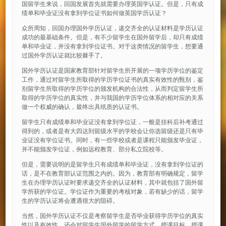
国留学生来说，回国发展首先就需要办理英国学认证。但是，只有成
绩单和毕业证没有拿到学位证书如何做英国学历认证？
众所周知，回国办理国外学历认证，递交齐全的认证材料是学历认证
成功的最基础条件。但是，有不少留学生在国外留学后，却只有成绩
单和毕业证，并没有拿到学位证书。对于这类情况的留学生，想要通
过国外学历认证就比较棘手了。
国外学历认证是国家教育部针对留学生所开展的一项学历学位的鉴定
工作，通过对留学生所取得的学历学位证书的真实有效性的甄别，鉴
别留学生所取得的学历学位的颁发机构的合法性，从而判定留学生所
取得的学历学位的真实性，并与我国的学历学位体系的相对应的关系
做一个权威的确认，最终出具纸质的认证书。
留学生只有成绩单和毕业证没有拿到学位证，一般是挂科后补考通过
得到的，或者是有大四达到留级水平的学校会让你选留级还是只有毕
业证没有学位证书。同时，有一些学校或者是课程只能颁发毕业证，
并不能颁发学位证，例如远程教育、部分私立院校等。
但是，需要说明的是留学生只有成绩单和毕业证，没有拿到学位证的
话，是不在教育部认证范围之内的。因为，教育部有明确规定，留学
生在办理学历认证时要求递交齐全的认证材料，其中就包括了国外留
学所获的学位证。学位证作为重要的考核对象，若有缺少的话，留学
生的学历认证将会遭遇很大的阻碍。
当然，国外学历认证不仅是考察留学生是否毕业获得学历学位的真实
性以及有效性，还会对留学生国外留学的留学方式、授课目标、授课