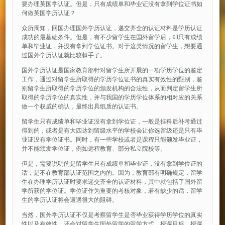
要办理英国学认证。但是，只有成绩单和毕业证没有拿到学位证书如
何做英国学历认证？
众所周知，回国办理国外学历认证，递交齐全的认证材料是学历认证
成功的最基础条件。但是，有不少留学生在国外留学后，却只有成绩
单和毕业证，并没有拿到学位证书。对于这类情况的留学生，想要通
过国外学历认证就比较棘手了。
国外学历认证是国家教育部针对留学生所开展的一项学历学位的鉴定
工作，通过对留学生所取得的学历学位证书的真实有效性的甄别，鉴
别留学生所取得的学历学位的颁发机构的合法性，从而判定留学生所
取得的学历学位的真实性，并与我国的学历学位体系的相对应的关系
做一个权威的确认，最终出具纸质的认证书。
留学生只有成绩单和毕业证没有拿到学位证，一般是挂科后补考通过
得到的，或者是有大四达到留级水平的学校会让你选留级还是只有毕
业证没有学位证书。同时，有一些学校或者是课程只能颁发毕业证，
并不能颁发学位证，例如远程教育、部分私立院校等。
但是，需要说明的是留学生只有成绩单和毕业证，没有拿到学位证的
话，是不在教育部认证范围之内的。因为，教育部有明确规定，留学
生在办理学历认证时要求递交齐全的认证材料，其中就包括了国外留
学所获的学位证。学位证作为重要的考核对象，若有缺少的话，留学
生的学历认证将会遭遇很大的阻碍。
当然，国外学历认证不仅是考察留学生是否毕业获得学历学位的真实
性以及有效性，还会对留学生国外留学的留学方式、授课目标、授课