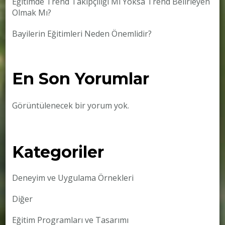
Eğitimde Trend Takipçiliği Mi Yoksa Trend Belirleyen
Olmak Mı?
Bayilerin Eğitimleri Neden Önemlidir?
En Son Yorumlar
Görüntülenecek bir yorum yok.
Kategoriler
Deneyim ve Uygulama Örnekleri
Diğer
Eğitim Programları ve Tasarımı