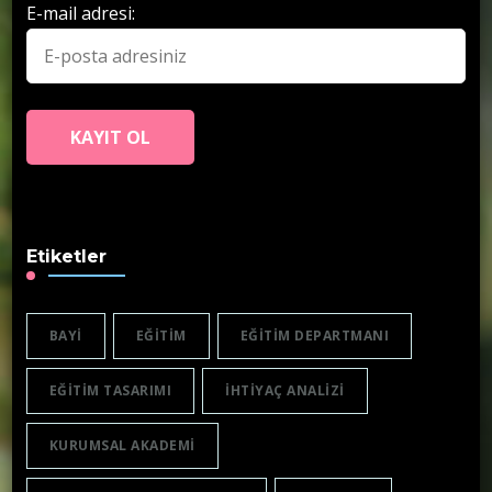
E-mail adresi:
Etiketler
BAYI
EĞITIM
EĞITIM DEPARTMANI
EĞITIM TASARIMI
IHTIYAÇ ANALIZI
KURUMSAL AKADEMI