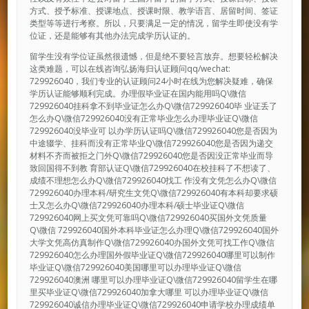
方式、授予标准、授课地点、授课时限、教学语言、居留时间、签证
类型等等进行考察。所以，只要满足一定的情况，留学生即使没有学
位证，还是能够有其他办法完成学历认证的。
留学生没有学位证虽然很遗憾，但是绝不要轻言放弃。想要轻松解决
这类难题，可以在线咨询弘扬海归认证顾问qq/wechat:
729926040，我们专业的认证顾问24小时在线为您解决疑难，确保
学历认证能够顺利完成。办理假毕业证在国内能用吗Q\微信
729926040挂科拿不到毕业证怎么办Q\微信729926040毕 业证丢了
怎么办Q\微信729926040没有正常毕业怎么办理毕业证Q\微信
729926040没毕业可 以办学历认证吗Q\微信729926040您是否因为
中途辍学、挂科而没有正常毕业Q\微信729926040您是否因为递交
材料不齐而被拒之门外Q\微信729926040您是否因没正常毕业而导
致回国得不到教 育部认证Q\微信729926040在校挂科了不想读了、
成绩不理想怎么办Q\微信729926040找工 作没有文凭怎么办Q\微信
729926040办理本科/研究生文凭Q\微信729926040有本科却要求硕
士又怎么办Q\微信729926040办理本科/硕士毕业证Q\微信
729926040网上买文凭可靠吗Q\微信729926040买国外文凭质量
Q\微信 729926040国外本科毕业证怎么办理Q\微信729926040国外
大学文凭高仿真制作Q\微信729926040办国外文凭可找工作Q\微信
729926040怎么办理国外假毕业证Q\微信729926040哪里可以制作
毕业证Q\微信729926040美国哪里可以办理毕业证Q\微信
729926040澳洲 哪里可以办理毕业证Q\微信729926040留学生在哪
里买毕业证Q\微信729926040加拿大哪里 可以办理毕业证Q\微信
729926040诚信办理毕业证Q\微信729926040申请学校办理成绩单