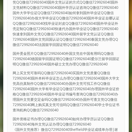
凭QQ微信729926040国外文凭认证的方式QQ微信729926040国外
文凭材料QQ微信729926040国外学历认证咨询QQ微信729926040
国外大学学位证QQ微信729926040如何拿到国外毕业证QQ微信
729926040办假大学毕业证QQ微信729926040国外毕业证去哪认证
QQ微信729926040找毕业证封皮QQ微信729926040国外毕业证外
壳定制QQ微信729926040快速代办国外毕业证QQ微信729926040
快速拿到国外文凭QQ微信729926040国外留学文凭认证QQ微信
729926040国外文凭回国认证QQ微信729926040泰国文凭办理QQ
微信729926040法国留学回国证明QQ微信729926040
国外烫金照片QQ微信729926040外国文凭在中国有用吗QQ微信
729926040德国留学回国证明QQ微信729926040爱尔兰留学回国证
明QQ微信729926040国外硕士文凭办理QQ微信729926040
网上买文凭可靠吗QQ微信729926040买国外文凭质量QQ微信
729926040国外本科毕业证怎么办理QQ微信729926040国外大学文
凭高仿真制作QQ微信729926040办国外文凭可找工作QQ微信
729926040国外大学有毕业证QQ微信729926040办理国外毕业证价
格QQ微信729926040国外毕业证书编号查询QQ微信729926040办
理国外文凭要交定金吗QQ微信729926040办国外可查文凭QQ微信
729926040网上购买真文凭可信吗QQ微信729926040学士学位证书
查询机构QQ微信729926040
国外资格证书办理QQ微信729926040如何办理学历认证QQ微信
729926040海外文凭认证办理QQ微信729926040
《国外文凭推荐》微信Q729926040Sheffield毕业证成绩单办理|谢