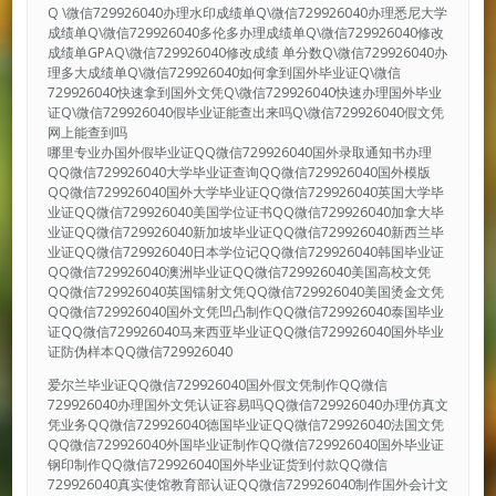
Q \微信729926040办理水印成绩单Q\微信729926040办理悉尼大学
成绩单Q\微信729926040多伦多办理成绩单Q\微信729926040修改
成绩单GPAQ\微信729926040修改成绩 单分数Q\微信729926040办
理多大成绩单Q\微信729926040如何拿到国外毕业证Q\微信
729926040快速拿到国外文凭Q\微信729926040快速办理国外毕业
证Q\微信729926040假毕业证能查出来吗Q\微信729926040假文凭
网上能查到吗
哪里专业办国外假毕业证QQ微信729926040国外录取通知书办理
QQ微信729926040大学毕业证查询QQ微信729926040国外模版
QQ微信729926040国外大学毕业证QQ微信729926040英国大学毕
业证QQ微信729926040美国学位证书QQ微信729926040加拿大毕
业证QQ微信729926040新加坡毕业证QQ微信729926040新西兰毕
业证QQ微信729926040日本学位记QQ微信729926040韩国毕业证
QQ微信729926040澳洲毕业证QQ微信729926040美国高校文凭
QQ微信729926040英国镭射文凭QQ微信729926040美国烫金文凭
QQ微信729926040国外文凭凹凸制作QQ微信729926040泰国毕业
证QQ微信729926040马来西亚毕业证QQ微信729926040国外毕业
证防伪样本QQ微信729926040
爱尔兰毕业证QQ微信729926040国外假文凭制作QQ微信
729926040办理国外文凭认证容易吗QQ微信729926040办理仿真文
凭业务QQ微信729926040德国毕业证QQ微信729926040法国文凭
QQ微信729926040外国毕业证制作QQ微信729926040国外毕业证
钢印制作QQ微信729926040国外毕业证货到付款QQ微信
729926040真实使馆教育部认证QQ微信729926040制作国外会计文