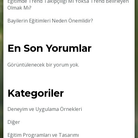
Eğitimde Trend Takipçiliği Mi Yoksa Trend Belirleyen
Olmak Mı?
Bayilerin Eğitimleri Neden Önemlidir?
En Son Yorumlar
Görüntülenecek bir yorum yok.
Kategoriler
Deneyim ve Uygulama Örnekleri
Diğer
Eğitim Programları ve Tasarımı