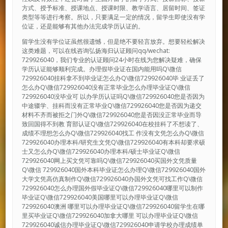
方式、授予标准、授课地点、授课时限、教学语言、居留时间、签证
类型等等进行考察。所以，只要满足一定的情况，留学生即使没有学
位证，还是能够有其他办法完成学历认证的。
留学生没有学位证虽然很遗憾，但是绝不要轻言放弃。想要轻松解决
这类难题，可以在线咨询弘扬海归认证顾问qq/wechat:
729926040，我们专业的认证顾问24小时在线为您解决疑难，确保
学历认证能够顺利完成。办理假毕业证在国内能用吗Q\微信
729926040挂科拿不到毕业证怎么办Q\微信729926040毕 业证丢了
怎么办Q\微信729926040没有正常毕业怎么办理毕业证Q\微信
729926040没毕业可 以办学历认证吗Q\微信729926040您是否因为
中途辍学、挂科而没有正常毕业Q\微信729926040您是否因为递交
材料不齐而被拒之门外Q\微信729926040您是否因没正常毕业而导
致回国得不到教 育部认证Q\微信729926040在校挂科了不想读了、
成绩不理想怎么办Q\微信729926040找工 作没有文凭怎么办Q\微信
729926040办理本科/研究生文凭Q\微信729926040有本科却要求硕
士又怎么办Q\微信729926040办理本科/硕士毕业证Q\微信
729926040网上买文凭可靠吗Q\微信729926040买国外文凭质量
Q\微信 729926040国外本科毕业证怎么办理Q\微信729926040国外
大学文凭高仿真制作Q\微信729926040办国外文凭可找工作Q\微信
729926040怎么办理国外假毕业证Q\微信729926040哪里可以制作
毕业证Q\微信729926040美国哪里可以办理毕业证Q\微信
729926040澳洲 哪里可以办理毕业证Q\微信729926040留学生在哪
里买毕业证Q\微信729926040加拿大哪里 可以办理毕业证Q\微信
729926040诚信办理毕业证Q\微信729926040申请学校办理成绩单