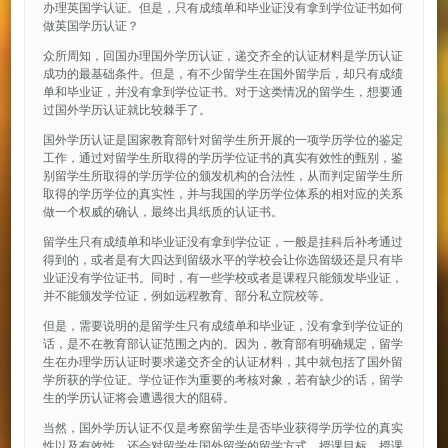
办理英国学认证。但是，只有成绩单和毕业证没有拿到学位证书如何
做英国学历认证？
众所周知，回国办理国外学历认证，递交齐全的认证材料是学历认证
成功的最基础条件。但是，有不少留学生在国外留学后，却只有成绩
单和毕业证，并没有拿到学位证书。对于这类情况的留学生，想要通
过国外学历认证就比较棘手了。
国外学历认证是国家教育部针对留学生所开展的一项学历学位的鉴定
工作，通过对留学生所取得的学历学位证书的真实有效性的甄别，鉴
别留学生所取得的学历学位的颁发机构的合法性，从而判定留学生所
取得的学历学位的真实性，并与我国的学历学位体系的相对应的关系
做一个权威的确认，最终出具纸质的认证书。
留学生只有成绩单和毕业证没有拿到学位证，一般是挂科后补考通过
得到的，或者是有大四达到留级水平的学校会让你选留级还是只有毕
业证没有学位证书。同时，有一些学校或者是课程只能颁发毕业证，
并不能颁发学位证，例如远程教育、部分私立院校等。
但是，需要说明的是留学生只有成绩单和毕业证，没有拿到学位证的
话，是不在教育部认证范围之内的。因为，教育部有明确规定，留学
生在办理学历认证时要求递交齐全的认证材料，其中就包括了国外留
学所获的学位证。学位证作为重要的考核对象，若有缺少的话，留学
生的学历认证将会遭遇很大的阻碍。
当然，国外学历认证不仅是考察留学生是否毕业获得学历学位的真实
性以及有效性，还会对留学生国外留学的留学方式、授课目标、授课