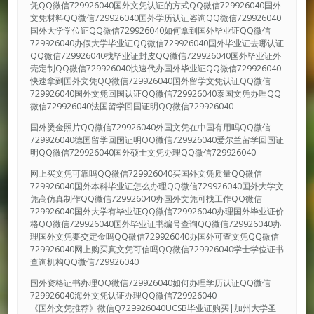
凭QQ微信729926040国外文凭认证的方式QQ微信729926040国外
文凭材料QQ微信729926040国外学历认证咨询QQ微信729926040
国外大学学位证QQ微信729926040如何拿到国外毕业证QQ微信
729926040办假大学毕业证QQ微信729926040国外毕业证去哪认证
QQ微信729926040找毕业证封皮QQ微信729926040国外毕业证外
壳定制QQ微信729926040快速代办国外毕业证QQ微信729926040
快速拿到国外文凭QQ微信729926040国外留学文凭认证QQ微信
729926040国外文凭回国认证QQ微信729926040泰国文凭办理QQ
微信729926040法国留学回国证明QQ微信729926040
国外烫金照片QQ微信729926040外国文凭在中国有用吗QQ微信
729926040德国留学回国证明QQ微信729926040爱尔兰留学回国证
明QQ微信729926040国外硕士文凭办理QQ微信729926040
网上买文凭可靠吗QQ微信729926040买国外文凭质量QQ微信
729926040国外本科毕业证怎么办理QQ微信729926040国外大学文
凭高仿真制作QQ微信729926040办国外文凭可找工作QQ微信
729926040国外大学有毕业证QQ微信729926040办理国外毕业证价
格QQ微信729926040国外毕业证书编号查询QQ微信729926040办
理国外文凭要交定金吗QQ微信729926040办国外可查文凭QQ微信
729926040网上购买真文凭可信吗QQ微信729926040学士学位证书
查询机构QQ微信729926040
国外资格证书办理QQ微信729926040如何办理学历认证QQ微信
729926040海外文凭认证办理QQ微信729926040
《国外文凭推荐》微信Q729926040UCSB毕业证购买|加州大学圣