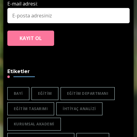
E-mail adresi:
Etiketler
BAYI
EĞITIM
EĞITIM DEPARTMANI
EĞITIM TASARIMI
IHTIYAÇ ANALIZI
KURUMSAL AKADEMI