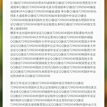
Q \微信729926040办理水印成绩单Q\微信729926040办理悉尼大学
成绩单Q\微信729926040多伦多办理成绩单Q\微信729926040修改
成绩单GPAQ\微信729926040修改成绩 单分数Q\微信729926040办
理多大成绩单Q\微信729926040如何拿到国外毕业证Q\微信
729926040快速拿到国外文凭Q\微信729926040快速办理国外毕业
证Q\微信729926040假毕业证能查出来吗Q\微信729926040假文凭
网上能查到吗
哪里专业办国外假毕业证QQ微信729926040国外录取通知书办理
QQ微信729926040大学毕业证查询QQ微信729926040国外模版
QQ微信729926040国外大学毕业证QQ微信729926040英国大学毕
业证QQ微信729926040美国学位证书QQ微信729926040加拿大毕
业证QQ微信729926040新加坡毕业证QQ微信729926040新西兰毕
业证QQ微信729926040日本学位记QQ微信729926040韩国毕业证
QQ微信729926040澳洲毕业证QQ微信729926040美国高校文凭
QQ微信729926040英国镭射文凭QQ微信729926040美国烫金文凭
QQ微信729926040国外文凭凹凸制作QQ微信729926040泰国毕业
证QQ微信729926040马来西亚毕业证QQ微信729926040国外毕业
证防伪样本QQ微信729926040
爱尔兰毕业证QQ微信729926040国外假文凭制作QQ微信
729926040办理国外文凭认证容易吗QQ微信729926040办理仿真文
凭业务QQ微信729926040德国毕业证QQ微信729926040法国文凭
QQ微信729926040外国毕业证制作QQ微信729926040国外毕业证
钢印制作QQ微信729926040国外毕业证货到付款QQ微信
729926040真实使馆教育部认证QQ微信729926040制作国外会计文