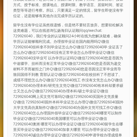
方式、授予标准、授课地点、授课时限、教学语言、居留时间、签证
类型等等进行考察。所以，只要满足一定的情况，留学生即使没有学
位证，还是能够有其他办法完成学历认证的。
留学生没有学位证虽然很遗憾，但是绝不要轻言放弃。想要轻松解决
这类难题，可以在线咨询弘扬海归认证顾问qq/wechat:
729926040，我们专业的认证顾问24小时在线为您解决疑难，确保
学历认证能够顺利完成。办理假毕业证在国内能用吗Q\微信
729926040挂科拿不到毕业证怎么办Q\微信729926040毕 业证丢了
怎么办Q\微信729926040没有正常毕业怎么办理毕业证Q\微信
729926040没毕业可 以办学历认证吗Q\微信729926040您是否因为
中途辍学、挂科而没有正常毕业Q\微信729926040您是否因为递交
材料不齐而被拒之门外Q\微信729926040您是否因没正常毕业而导
致回国得不到教 育部认证Q\微信729926040在校挂科了不想读了、
成绩不理想怎么办Q\微信729926040找工 作没有文凭怎么办Q\微信
729926040办理本科/研究生文凭Q\微信729926040有本科却要求硕
士又怎么办Q\微信729926040办理本科/硕士毕业证Q\微信
729926040网上买文凭可靠吗Q\微信729926040买国外文凭质量
Q\微信 729926040国外本科毕业证怎么办理Q\微信729926040国外
大学文凭高仿真制作Q\微信729926040办国外文凭可找工作Q\微信
729926040怎么办理国外假毕业证Q\微信729926040哪里可以制作
毕业证Q\微信729926040美国哪里可以办理毕业证Q\微信
729926040澳洲 哪里可以办理毕业证Q\微信729926040留学生在哪
里买毕业证Q\微信729926040加拿大哪里 可以办理毕业证Q\微信
729926040诚信办理毕业证Q\微信729926040申请学校办理成绩单