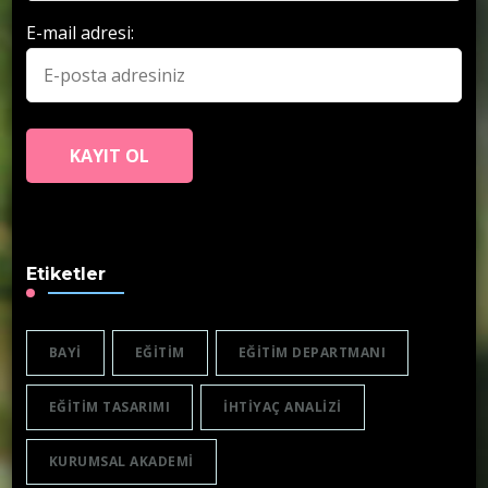
E-mail adresi:
Etiketler
BAYI
EĞITIM
EĞITIM DEPARTMANI
EĞITIM TASARIMI
IHTIYAÇ ANALIZI
KURUMSAL AKADEMI