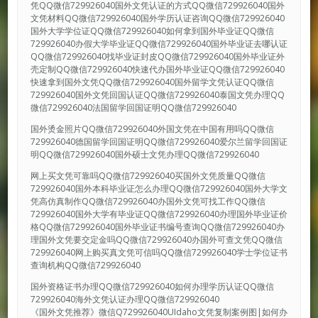
凭QQ微信729926040国外文凭认证的方式QQ微信729926040国外
文凭材料QQ微信729926040国外学历认证咨询QQ微信729926040
国外大学学位证QQ微信729926040如何拿到国外毕业证QQ微信
729926040办假大学毕业证QQ微信729926040国外毕业证去哪认证
QQ微信729926040找毕业证封皮QQ微信729926040国外毕业证外
壳定制QQ微信729926040快速代办国外毕业证QQ微信729926040
快速拿到国外文凭QQ微信729926040国外留学文凭认证QQ微信
729926040国外文凭回国认证QQ微信729926040泰国文凭办理QQ
微信729926040法国留学回国证明QQ微信729926040
国外烫金照片QQ微信729926040外国文凭在中国有用吗QQ微信
729926040德国留学回国证明QQ微信729926040爱尔兰留学回国证
明QQ微信729926040国外硕士文凭办理QQ微信729926040
网上买文凭可靠吗QQ微信729926040买国外文凭质量QQ微信
729926040国外本科毕业证怎么办理QQ微信729926040国外大学文
凭高仿真制作QQ微信729926040办国外文凭可找工作QQ微信
729926040国外大学有毕业证QQ微信729926040办理国外毕业证价
格QQ微信729926040国外毕业证书编号查询QQ微信729926040办
理国外文凭要交定金吗QQ微信729926040办国外可查文凭QQ微信
729926040网上购买真文凭可信吗QQ微信729926040学士学位证书
查询机构QQ微信729926040
国外资格证书办理QQ微信729926040如何办理学历认证QQ微信
729926040海外文凭认证办理QQ微信729926040
《国外文凭推荐》微信Q729926040UIdaho文凭复制案例图|如何办