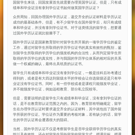
国留学生来说，回国发展首先就需要办理英国学认证。但是，只有成
绩单和毕业证没有拿到学位证书如何做英国学历认证？
众所周知，回国办理国外学历认证，递交齐全的认证材料是学历认证
成功的最基础条件。但是，有不少留学生在国外留学后，却只有成绩
单和毕业证，并没有拿到学位证书。对于这类情况的留学生，想要通
过国外学历认证就比较棘手了。
国外学历认证是国家教育部针对留学生所开展的一项学历学位的鉴定
工作，通过对留学生所取得的学历学位证书的真实有效性的甄别，鉴
别留学生所取得的学历学位的颁发机构的合法性，从而判定留学生所
取得的学历学位的真实性，并与我国的学历学位体系的相对应的关系
做一个权威的确认，最终出具纸质的认证书。
留学生只有成绩单和毕业证没有拿到学位证，一般是挂科后补考通过
得到的，或者是有大四达到留级水平的学校会让你选留级还是只有毕
业证没有学位证书。同时，有一些学校或者是课程只能颁发毕业证，
并不能颁发学位证，例如远程教育、部分私立院校等。
但是，需要说明的是留学生只有成绩单和毕业证，没有拿到学位证的
话，是不在教育部认证范围之内的。因为，教育部有明确规定，留学
生在办理学历认证时要求递交齐全的认证材料，其中就包括了国外留
学所获的学位证。学位证作为重要的考核对象，若有缺少的话，留学
生的学历认证将会遭遇很大的阻碍。
当然，国外学历认证不仅是考察留学生是否毕业获得学历学位的真实
性以及有效性，还会对留学生国外留学的留学方式、授课目标、授课