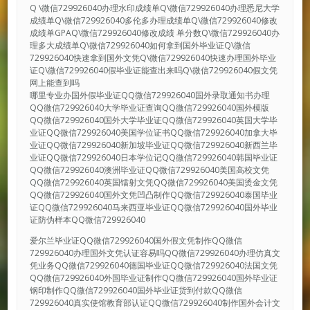
Q \微信729926040办理水印成绩单Q\微信729926040办理悉尼大学
成绩单Q\微信729926040多伦多办理成绩单Q\微信729926040修改
成绩单GPAQ\微信729926040修改成绩 单分数Q\微信729926040办
理多大成绩单Q\微信729926040如何拿到国外毕业证Q\微信
729926040快速拿到国外文凭Q\微信729926040快速办理国外毕业
证Q\微信729926040假毕业证能查出来吗Q\微信729926040假文凭
网上能查到吗
哪里专业办国外假毕业证QQ微信729926040国外录取通知书办理
QQ微信729926040大学毕业证查询QQ微信729926040国外模版
QQ微信729926040国外大学毕业证QQ微信729926040英国大学毕
业证QQ微信729926040美国学位证书QQ微信729926040加拿大毕
业证QQ微信729926040新加坡毕业证QQ微信729926040新西兰毕
业证QQ微信729926040日本学位记QQ微信729926040韩国毕业证
QQ微信729926040澳洲毕业证QQ微信729926040美国高校文凭
QQ微信729926040英国镭射文凭QQ微信729926040美国烫金文凭
QQ微信729926040国外文凭凹凸制作QQ微信729926040泰国毕业
证QQ微信729926040马来西亚毕业证QQ微信729926040国外毕业
证防伪样本QQ微信729926040
爱尔兰毕业证QQ微信729926040国外假文凭制作QQ微信
729926040办理国外文凭认证容易吗QQ微信729926040办理仿真文
凭业务QQ微信729926040德国毕业证QQ微信729926040法国文凭
QQ微信729926040外国毕业证制作QQ微信729926040国外毕业证
钢印制作QQ微信729926040国外毕业证货到付款QQ微信
729926040真实使馆教育部认证QQ微信729926040制作国外会计文