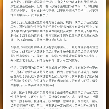
众所周知，回国办理国外学历认证，递交齐全的认证材料是学历认证
成功的最基础条件。但是，有不少留学生在国外留学后，却只有成绩
单和毕业证，并没有拿到学位证书。对于这类情况的留学生，想要通
过国外学历认证就比较棘手了。
国外学历认证是国家教育部针对留学生所开展的一项学历学位的鉴定
工作，通过对留学生所取得的学历学位证书的真实有效性的甄别，鉴
别留学生所取得的学历学位的颁发机构的合法性，从而判定留学生所
取得的学历学位的真实性，并与我国的学历学位体系的相对应的关系
做一个权威的确认，最终出具纸质的认证书。
留学生只有成绩单和毕业证没有拿到学位证，一般是挂科后补考通过
得到的，或者是有大四达到留级水平的学校会让你选留级还是只有毕
业证没有学位证书。同时，有一些学校或者是课程只能颁发毕业证，
并不能颁发学位证，例如远程教育、部分私立院校等。
但是，需要说明的是留学生只有成绩单和毕业证，没有拿到学位证的
话，是不在教育部认证范围之内的。因为，教育部有明确规定，留学
生在办理学历认证时要求递交齐全的认证材料，其中就包括了国外留
学所获的学位证。学位证作为重要的考核对象，若有缺少的话，留学
生的学历认证将会遭遇很大的阻碍。
当然，国外学历认证不仅是考察留学生是否毕业获得学历学位的真实
性以及有效性，还会对留学生国外留学的留学方式、授课目标、授课
方式、授予标准、授课地点、授课时限、教学语言、居留时间、签证
类型等等进行考察。所以，只要满足一定的情况，留学生即使没有学