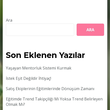
Ara
ARA
Son Eklenen Yazılar
Yaşayan Mentorluk Sistemi Kurmak
İstek Eşit Değildir İhtiyaç!
Satış Ekiplerinin Eğitimlerinde Dönüşüm Zamanı
Eğitimde Trend Takipçiliği Mi Yoksa Trend Belirleyen
Olmak Mı?