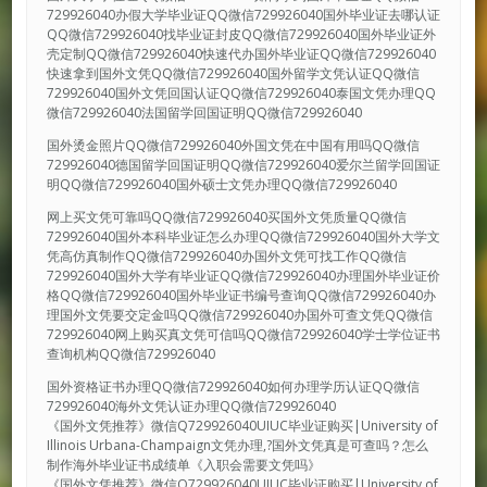
729926040办假大学毕业证QQ微信729926040国外毕业证去哪认证
QQ微信729926040找毕业证封皮QQ微信729926040国外毕业证外
壳定制QQ微信729926040快速代办国外毕业证QQ微信729926040
快速拿到国外文凭QQ微信729926040国外留学文凭认证QQ微信
729926040国外文凭回国认证QQ微信729926040泰国文凭办理QQ
微信729926040法国留学回国证明QQ微信729926040
国外烫金照片QQ微信729926040外国文凭在中国有用吗QQ微信
729926040德国留学回国证明QQ微信729926040爱尔兰留学回国证
明QQ微信729926040国外硕士文凭办理QQ微信729926040
网上买文凭可靠吗QQ微信729926040买国外文凭质量QQ微信
729926040国外本科毕业证怎么办理QQ微信729926040国外大学文
凭高仿真制作QQ微信729926040办国外文凭可找工作QQ微信
729926040国外大学有毕业证QQ微信729926040办理国外毕业证价
格QQ微信729926040国外毕业证书编号查询QQ微信729926040办
理国外文凭要交定金吗QQ微信729926040办国外可查文凭QQ微信
729926040网上购买真文凭可信吗QQ微信729926040学士学位证书
查询机构QQ微信729926040
国外资格证书办理QQ微信729926040如何办理学历认证QQ微信
729926040海外文凭认证办理QQ微信729926040
《国外文凭推荐》微信Q729926040UIUC毕业证购买|University of
Illinois Urbana-Champaign文凭办理,?国外文凭真是可查吗？怎么
制作海外毕业证书成绩单《入职会需要文凭吗》
《国外文凭推荐》微信Q729926040UIUC毕业证购买|University of