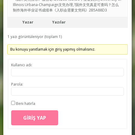
Illinois Urbana-Champaign文凭办理,?国外文凭真是可查吗？怎么
制作海外毕业证书成绩单《入职会需要文凭吗》2B5A88D3
Yazar
Yazılar
1 yazı görüntüleniyor (toplam 1)
Bu konuyu yanıtlamak için giriş yapmış olmalısınız.
Kullanıcı adı:
Parola:
Beni hatırla
GIRIŞ YAP