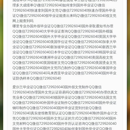
理多大成绩单Q\微信729926040如何拿到国外毕业证Q\微信
729926040快速拿到国外文凭Q\微信729926040快速办理国外毕业
证Q\微信729926040假毕业证能查出来吗Q\微信729926040假文凭
网上能查到吗
哪里专业办国外假毕业证QQ微信729926040国外录取通知书办理
QQ微信729926040大学毕业证查询QQ微信729926040国外模版
QQ微信729926040国外大学毕业证QQ微信729926040英国大学毕
业证QQ微信729926040美国学位证书QQ微信729926040加拿大毕
业证QQ微信729926040新加坡毕业证QQ微信729926040新西兰毕
业证QQ微信729926040日本学位记QQ微信729926040韩国毕业证
QQ微信729926040澳洲毕业证QQ微信729926040美国高校文凭
QQ微信729926040英国镭射文凭QQ微信729926040美国烫金文凭
QQ微信729926040国外文凭凹凸制作QQ微信729926040泰国毕业
证QQ微信729926040马来西亚毕业证QQ微信729926040国外毕业
证防伪样本QQ微信729926040
爱尔兰毕业证QQ微信729926040国外假文凭制作QQ微信
729926040办理国外文凭认证容易吗QQ微信729926040办理仿真文
凭业务QQ微信729926040德国毕业证QQ微信729926040法国文凭
QQ微信729926040外国毕业证制作QQ微信729926040国外毕业证
钢印制作QQ微信729926040国外毕业证货到付款QQ微信
729926040真实使馆教育部认证QQ微信729926040制作国外会计文
凭QQ微信729926040国外文凭认证的方式QQ微信729926040国外
文凭材料QQ微信729926040国外学历认证咨询QQ微信729926040
国外大学学位证QQ微信729926040如何拿到国外毕业证QQ微信