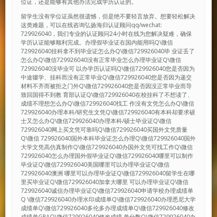
位证，还是能够有其他办法完成学历认证的。
留学生没有学位证虽然很遗憾，但是绝不要轻言放弃。想要轻松解决
这类难题，可以在线咨询弘扬海归认证顾问qq/wechat:
729926040，我们专业的认证顾问24小时在线为您解决疑难，确保
学历认证能够顺利完成。办理假毕业证在国内能用吗Q\微信
729926040挂科拿不到毕业证怎么办Q\微信729926040毕 业证丢了
怎么办Q\微信729926040没有正常毕业怎么办理毕业证Q\微信
729926040没毕业可 以办学历认证吗Q\微信729926040您是否因为
中途辍学、挂科而没有正常毕业Q\微信729926040您是否因为递交
材料不齐而被拒之门外Q\微信729926040您是否因没正常毕业而导
致回国得不到教 育部认证Q\微信729926040在校挂科了不想读了、
成绩不理想怎么办Q\微信729926040找工 作没有文凭怎么办Q\微信
729926040办理本科/研究生文凭Q\微信729926040有本科却要求硕
士又怎么办Q\微信729926040办理本科/硕士毕业证Q\微信
729926040网上买文凭可靠吗Q\微信729926040买国外文凭质量
Q\微信 729926040国外本科毕业证怎么办理Q\微信729926040国外
大学文凭高仿真制作Q\微信729926040办国外文凭可找工作Q\微信
729926040怎么办理国外假毕业证Q\微信729926040哪里可以制作
毕业证Q\微信729926040美国哪里可以办理毕业证Q\微信
729926040澳洲 哪里可以办理毕业证Q\微信729926040留学生在哪
里买毕业证Q\微信729926040加拿大哪里 可以办理毕业证Q\微信
729926040诚信办理毕业证Q\微信729926040申请学校办理成绩单
Q \微信729926040办理水印成绩单Q\微信729926040办理悉尼大学
成绩单Q\微信729926040多伦多办理成绩单Q\微信729926040修改
成绩单GPAQ\微信729926040修改成绩 单分数Q\微信729926040办