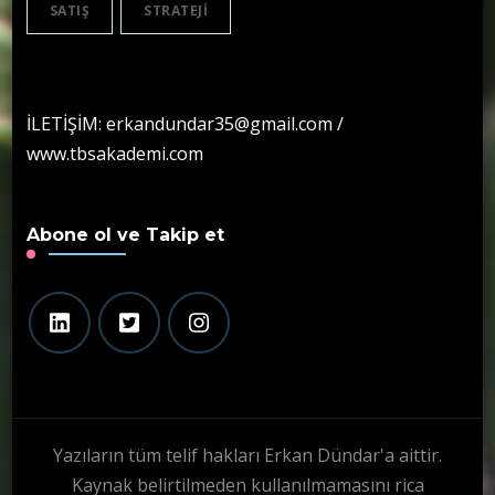
SATIŞ
STRATEJI
İLETİŞİM: erkandundar35@gmail.com /
www.tbsakademi.com
Abone ol ve Takip et
Yazıların tüm telif hakları Erkan Dündar'a aittir.
Kaynak belirtilmeden kullanılmamasını rica