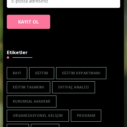
Etiketler
BAYI
EĞITIM
EĞITIM DEPARTMANI
EĞITIM TASARIMI
IHTIYAÇ ANALIZI
KURUMSAL AKADEMI
ORGANIZASYONEL GELIŞIM
PROGRAM