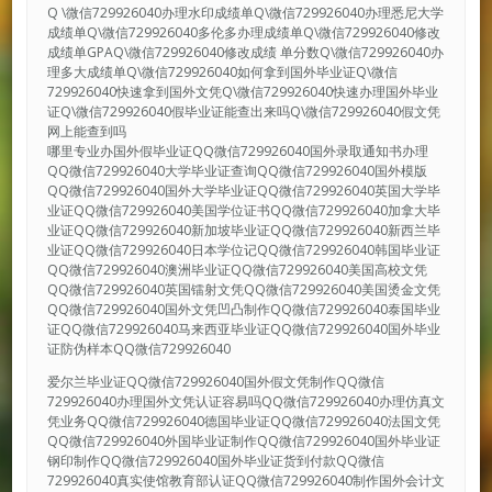
Q \微信729926040办理水印成绩单Q\微信729926040办理悉尼大学
成绩单Q\微信729926040多伦多办理成绩单Q\微信729926040修改
成绩单GPAQ\微信729926040修改成绩 单分数Q\微信729926040办
理多大成绩单Q\微信729926040如何拿到国外毕业证Q\微信
729926040快速拿到国外文凭Q\微信729926040快速办理国外毕业
证Q\微信729926040假毕业证能查出来吗Q\微信729926040假文凭
网上能查到吗
哪里专业办国外假毕业证QQ微信729926040国外录取通知书办理
QQ微信729926040大学毕业证查询QQ微信729926040国外模版
QQ微信729926040国外大学毕业证QQ微信729926040英国大学毕
业证QQ微信729926040美国学位证书QQ微信729926040加拿大毕
业证QQ微信729926040新加坡毕业证QQ微信729926040新西兰毕
业证QQ微信729926040日本学位记QQ微信729926040韩国毕业证
QQ微信729926040澳洲毕业证QQ微信729926040美国高校文凭
QQ微信729926040英国镭射文凭QQ微信729926040美国烫金文凭
QQ微信729926040国外文凭凹凸制作QQ微信729926040泰国毕业
证QQ微信729926040马来西亚毕业证QQ微信729926040国外毕业
证防伪样本QQ微信729926040
爱尔兰毕业证QQ微信729926040国外假文凭制作QQ微信
729926040办理国外文凭认证容易吗QQ微信729926040办理仿真文
凭业务QQ微信729926040德国毕业证QQ微信729926040法国文凭
QQ微信729926040外国毕业证制作QQ微信729926040国外毕业证
钢印制作QQ微信729926040国外毕业证货到付款QQ微信
729926040真实使馆教育部认证QQ微信729926040制作国外会计文