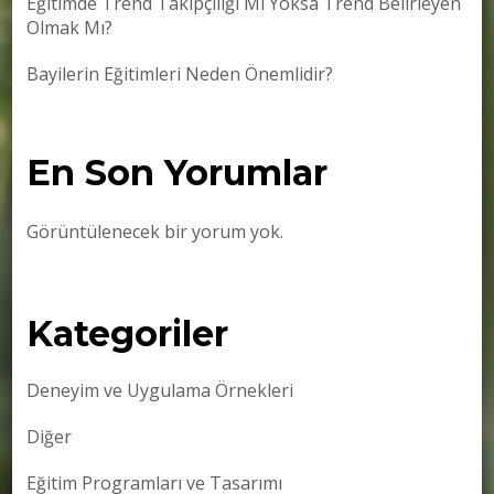
Eğitimde Trend Takipçiliği Mi Yoksa Trend Belirleyen
Olmak Mı?
Bayilerin Eğitimleri Neden Önemlidir?
En Son Yorumlar
Görüntülenecek bir yorum yok.
Kategoriler
Deneyim ve Uygulama Örnekleri
Diğer
Eğitim Programları ve Tasarımı