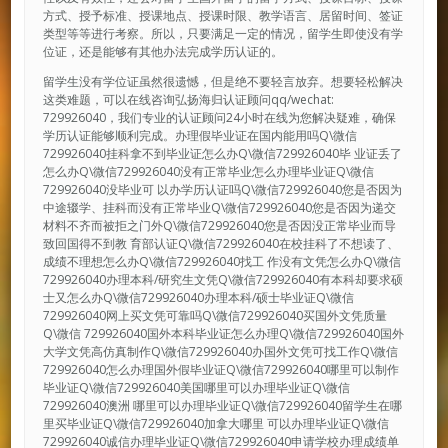
方式、授予标准、授课地点、授课时限、教学语言、居留时间、签证
类型等等进行考察。所以，只要满足一定的情况，留学生即使没有学
位证，还是能够有其他办法完成学历认证的。
留学生没有学位证虽然很遗憾，但是绝不要轻言放弃。想要轻松解决
这类难题，可以在线咨询弘扬海归认证顾问qq/wechat:
729926040，我们专业的认证顾问24小时在线为您解决疑难，确保
学历认证能够顺利完成。办理假毕业证在国内能用吗Q\微信
729926040挂科拿不到毕业证怎么办Q\微信729926040毕 业证丢了
怎么办Q\微信729926040没有正常毕业怎么办理毕业证Q\微信
729926040没毕业可 以办学历认证吗Q\微信729926040您是否因为
中途辍学、挂科而没有正常毕业Q\微信729926040您是否因为递交
材料不齐而被拒之门外Q\微信729926040您是否因没正常毕业而导
致回国得不到教 育部认证Q\微信729926040在校挂科了不想读了、
成绩不理想怎么办Q\微信729926040找工 作没有文凭怎么办Q\微信
729926040办理本科/研究生文凭Q\微信729926040有本科却要求硕
士又怎么办Q\微信729926040办理本科/硕士毕业证Q\微信
729926040网上买文凭可靠吗Q\微信729926040买国外文凭质量
Q\微信 729926040国外本科毕业证怎么办理Q\微信729926040国外
大学文凭高仿真制作Q\微信729926040办国外文凭可找工作Q\微信
729926040怎么办理国外假毕业证Q\微信729926040哪里可以制作
毕业证Q\微信729926040美国哪里可以办理毕业证Q\微信
729926040澳洲 哪里可以办理毕业证Q\微信729926040留学生在哪
里买毕业证Q\微信729926040加拿大哪里 可以办理毕业证Q\微信
729926040诚信办理毕业证Q\微信729926040申请学校办理成绩单