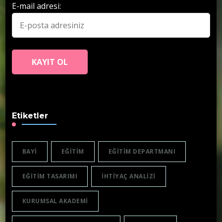
E-mail adresi:
Etiketler
BAYI
EĞITIM
EĞITIM DEPARTMANI
EĞITIM TASARIMI
IHTIYAÇ ANALIZI
KURUMSAL AKADEMI