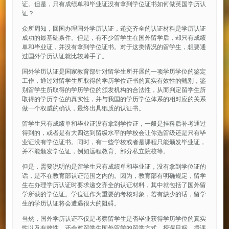
证。但是，只有成绩单和毕业证没有拿到学位证书如何做英国学历认
证？
众所周知，回国办理国外学历认证，递交齐全的认证材料是学历认证
成功的最基础条件。但是，有不少留学生在国外留学后，却只有成绩
单和毕业证，并没有拿到学位证书。对于这类情况的留学生，想要通
过国外学历认证就比较棘手了。
国外学历认证是国家教育部针对留学生所开展的一项学历学位的鉴定
工作，通过对留学生所取得的学历学位证书的真实有效性的甄别，鉴
别留学生所取得的学历学位的颁发机构的合法性，从而判定留学生所
取得的学历学位的真实性，并与我国的学历学位体系的相对应的关系
做一个权威的确认，最终出具纸质的认证书。
留学生只有成绩单和毕业证没有拿到学位证，一般是挂科后补考通过
得到的，或者是有大四达到留级水平的学校会让你选留级还是只有毕
业证没有学位证书。同时，有一些学校或者是课程只能颁发毕业证，
并不能颁发学位证，例如远程教育、部分私立院校等。
但是，需要说明的是留学生只有成绩单和毕业证，没有拿到学位证的
话，是不在教育部认证范围之内的。因为，教育部有明确规定，留学
生在办理学历认证时要求递交齐全的认证材料，其中就包括了国外留
学所获的学位证。学位证作为重要的考核对象，若有缺少的话，留学
生的学历认证将会遭遇很大的阻碍。
当然，国外学历认证不仅是考察留学生是否毕业获得学历学位的真实
性以及有效性，还会对留学生国外留学的留学方式、授课目标、授课