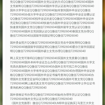
凭QQ微信729926040国外文凭认证的方式QQ微信729926040国外
文凭材料QQ微信729926040国外学历认证咨询QQ微信729926040
国外大学学位证QQ微信729926040如何拿到国外毕业证QQ微信
729926040办假大学毕业证QQ微信729926040国外毕业证去哪认证
QQ微信729926040找毕业证封皮QQ微信729926040国外毕业证外
壳定制QQ微信729926040快速代办国外毕业证QQ微信729926040
快速拿到国外文凭QQ微信729926040国外留学文凭认证QQ微信
729926040国外文凭回国认证QQ微信729926040泰国文凭办理QQ
微信729926040法国留学回国证明QQ微信729926040
国外烫金照片QQ微信729926040外国文凭在中国有用吗QQ微信
729926040德国留学回国证明QQ微信729926040爱尔兰留学回国证
明QQ微信729926040国外硕士文凭办理QQ微信729926040
网上买文凭可靠吗QQ微信729926040买国外文凭质量QQ微信
729926040国外本科毕业证怎么办理QQ微信729926040国外大学文
凭高仿真制作QQ微信729926040办国外文凭可找工作QQ微信
729926040国外大学有毕业证QQ微信729926040办理国外毕业证价
格QQ微信729926040国外毕业证书编号查询QQ微信729926040办
理国外文凭要交定金吗QQ微信729926040办国外可查文凭QQ微信
729926040网上购买真文凭可信吗QQ微信729926040学士学位证书
查询机构QQ微信729926040
国外资格证书办理QQ微信729926040如何办理学历认证QQ微信
729926040海外文凭认证办理QQ微信729926040
《国外文凭推荐》微信Q729926040UMB毕业证购买|马里兰大学文