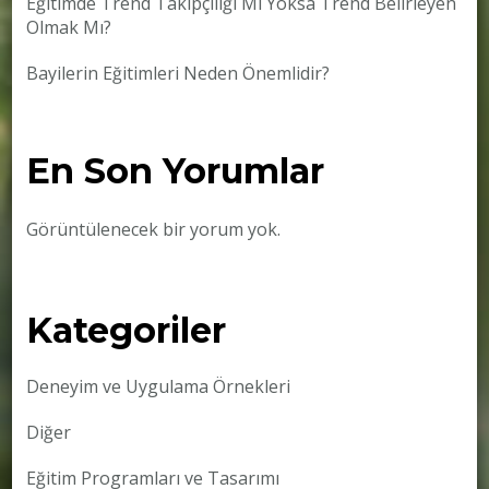
Eğitimde Trend Takipçiliği Mi Yoksa Trend Belirleyen
Olmak Mı?
Bayilerin Eğitimleri Neden Önemlidir?
En Son Yorumlar
Görüntülenecek bir yorum yok.
Kategoriler
Deneyim ve Uygulama Örnekleri
Diğer
Eğitim Programları ve Tasarımı