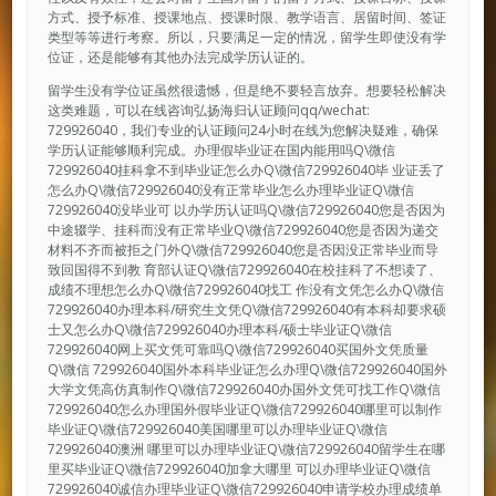
方式、授予标准、授课地点、授课时限、教学语言、居留时间、签证
类型等等进行考察。所以，只要满足一定的情况，留学生即使没有学
位证，还是能够有其他办法完成学历认证的。
留学生没有学位证虽然很遗憾，但是绝不要轻言放弃。想要轻松解决
这类难题，可以在线咨询弘扬海归认证顾问qq/wechat:
729926040，我们专业的认证顾问24小时在线为您解决疑难，确保
学历认证能够顺利完成。办理假毕业证在国内能用吗Q\微信
729926040挂科拿不到毕业证怎么办Q\微信729926040毕 业证丢了
怎么办Q\微信729926040没有正常毕业怎么办理毕业证Q\微信
729926040没毕业可 以办学历认证吗Q\微信729926040您是否因为
中途辍学、挂科而没有正常毕业Q\微信729926040您是否因为递交
材料不齐而被拒之门外Q\微信729926040您是否因没正常毕业而导
致回国得不到教 育部认证Q\微信729926040在校挂科了不想读了、
成绩不理想怎么办Q\微信729926040找工 作没有文凭怎么办Q\微信
729926040办理本科/研究生文凭Q\微信729926040有本科却要求硕
士又怎么办Q\微信729926040办理本科/硕士毕业证Q\微信
729926040网上买文凭可靠吗Q\微信729926040买国外文凭质量
Q\微信 729926040国外本科毕业证怎么办理Q\微信729926040国外
大学文凭高仿真制作Q\微信729926040办国外文凭可找工作Q\微信
729926040怎么办理国外假毕业证Q\微信729926040哪里可以制作
毕业证Q\微信729926040美国哪里可以办理毕业证Q\微信
729926040澳洲 哪里可以办理毕业证Q\微信729926040留学生在哪
里买毕业证Q\微信729926040加拿大哪里 可以办理毕业证Q\微信
729926040诚信办理毕业证Q\微信729926040申请学校办理成绩单