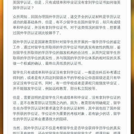
英国学认证。但是，只有成绩单和毕业证没有拿到学位证书如何做英
国学历认证？
众所周知，回国办理国外学历认证，递交齐全的认证材料是学历认证
成功的最基础条件。但是，有不少留学生在国外留学后，却只有成绩
单和毕业证，并没有拿到学位证书。对于这类情况的留学生，想要通
过国外学历认证就比较棘手了。
国外学历认证是国家教育部针对留学生所开展的一项学历学位的鉴定
工作，通过对留学生所取得的学历学位证书的真实有效性的甄别，鉴
别留学生所取得的学历学位的颁发机构的合法性，从而判定留学生所
取得的学历学位的真实性，并与我国的学历学位体系的相对应的关系
做一个权威的确认，最终出具纸质的认证书。
留学生只有成绩单和毕业证没有拿到学位证，一般是挂科后补考通过
得到的，或者是有大四达到留级水平的学校会让你选留级还是只有毕
业证没有学位证书。同时，有一些学校或者是课程只能颁发毕业证，
并不能颁发学位证，例如远程教育、部分私立院校等。
但是，需要说明的是留学生只有成绩单和毕业证，没有拿到学位证的
话，是不在教育部认证范围之内的。因为，教育部有明确规定，留学
生在办理学历认证时要求递交齐全的认证材料，其中就包括了国外留
学所获的学位证。学位证作为重要的考核对象，若有缺少的话，留学
生的学历认证将会遭遇很大的阻碍。
当然，国外学历认证不仅是考察留学生是否毕业获得学历学位的真实
性以及有效性，还会对留学生国外留学的留学方式、授课目标、授课