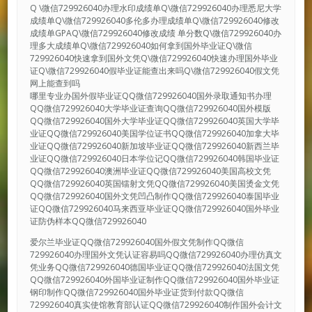
Q \微信729926040办理水印成绩单Q\微信729926040办理悉尼大学
成绩单Q\微信729926040多伦多办理成绩单Q\微信729926040修改
成绩单GPAQ\微信729926040修改成绩 单分数Q\微信729926040办
理多大成绩单Q\微信729926040如何拿到国外毕业证Q\微信
729926040快速拿到国外文凭Q\微信729926040快速办理国外毕业
证Q\微信729926040假毕业证能查出来吗Q\微信729926040假文凭
网上能查到吗
哪里专业办国外假毕业证QQ微信729926040国外录取通知书办理
QQ微信729926040大学毕业证查询QQ微信729926040国外模版
QQ微信729926040国外大学毕业证QQ微信729926040英国大学毕
业证QQ微信729926040美国学位证书QQ微信729926040加拿大毕
业证QQ微信729926040新加坡毕业证QQ微信729926040新西兰毕
业证QQ微信729926040日本学位记QQ微信729926040韩国毕业证
QQ微信729926040澳洲毕业证QQ微信729926040美国高校文凭
QQ微信729926040英国镭射文凭QQ微信729926040美国烫金文凭
QQ微信729926040国外文凭凹凸制作QQ微信729926040泰国毕业
证QQ微信729926040马来西亚毕业证QQ微信729926040国外毕业
证防伪样本QQ微信729926040
爱尔兰毕业证QQ微信729926040国外假文凭制作QQ微信
729926040办理国外文凭认证容易吗QQ微信729926040办理仿真文
凭业务QQ微信729926040德国毕业证QQ微信729926040法国文凭
QQ微信729926040外国毕业证制作QQ微信729926040国外毕业证
钢印制作QQ微信729926040国外毕业证货到付款QQ微信
729926040真实使馆教育部认证QQ微信729926040制作国外会计文