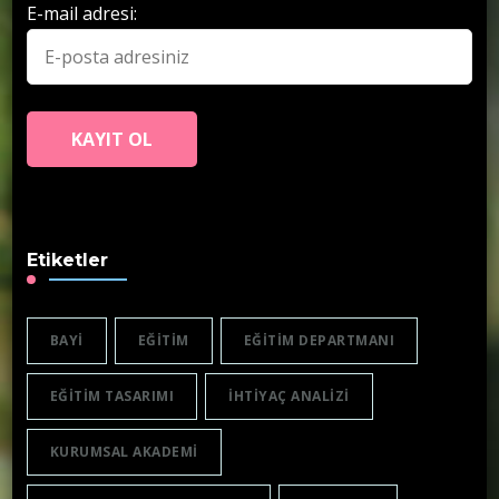
E-mail adresi:
Etiketler
BAYI
EĞITIM
EĞITIM DEPARTMANI
EĞITIM TASARIMI
IHTIYAÇ ANALIZI
KURUMSAL AKADEMI