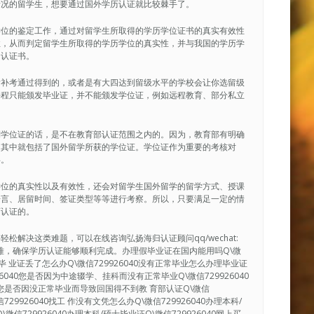
情况的留学生，想要通过国外学历认证就比较棘手了。
学位的鉴定工作，通过对留学生所取得的学历学位证书的真实有效性
性，从而判定留学生所取得的学历学位的真实性，并与我国的学历学
的认证书。
后补考通过得到的，或者是有大四达到留级水平的学校会让你选留级
课程只能颁发毕业证，并不能颁发学位证，例如远程教育、部分私立
到学位证的话，是不在教育部认证范围之内的。因为，教育部有明确
，其中就包括了国外留学所获的学位证。学位证作为重要的考核对
碍。
学位的真实性以及有效性，还会对留学生国外留学的留学方式、授课
语言、居留时间、签证类型等等进行考察。所以，只要满足一定的情
历认证的。
解决这类难题，可以在线咨询弘扬海归认证顾问qq/wechat:
决疑难，确保学历认证能够顺利完成。办理假毕业证在国内能用吗Q\微
40毕 业证丢了怎么办Q\微信729926040没有正常毕业怎么办理毕业证
926040您是否因为中途辍学、挂科而没有正常毕业Q\微信729926040
0您是否因没正常毕业而导致回国得不到教 育部认证Q\微信
29926040找工 作没有文凭怎么办Q\微信729926040办理本科/
微信729926040办理本科/硕士毕业证Q\微信729926040网上买