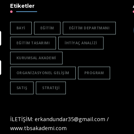
Etiketler
BAYI
EĞITIM
EĞITIM DEPARTMANI
EĞITIM TASARIMI
IHTIYAÇ ANALIZI
KURUMSAL AKADEMI
ORGANIZASYONEL GELIŞIM
PROGRAM
SATIŞ
STRATEJI
İLETİŞİM: erkandundar35@gmail.com /
www.tbsakademi.com