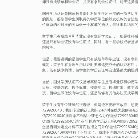
却只有成绩单和毕业证，并没有拿到学位证书。对于这类
国外学历认证是国家教育部针对留学生所开展的一项学历
的甄别，鉴别留学生所取得的学历学位的颁发机构的合法
位体系的相对应的关系做一个权威的确认，最终出具纸质
留学生只有成绩单和毕业证没有拿到学位证，一般是挂科
还是只有毕业证没有学位证书。同时，有一些学校或者是
院校等。
但是，需要说明的是留学生只有成绩单和毕业证，没有拿
规定，留学生在办理学历认证时要求递交齐全的认证材料
象，若有缺少的话，留学生的学历认证将会遭遇很大的阻
当然，国外学历认证不仅是考察留学生是否毕业获得学历
目标、授课方式、授予标准、授课地点、授课时限、教学
况，留学生即使没有学位证，还是能够有其他办法完成学
留学生没有学位证虽然很遗憾，但是绝不要轻言放弃。想要轻松
729926040，我们专业的认证顾问24小时在线为您解
信729926040挂科拿不到毕业证怎么办Q\微信7299260
Q\微信729926040没毕业可 以办学历认证吗Q\微信729
您是否因为递交材料不齐而被拒之门外Q\微信72992604
729926040在校挂科了不想读了、成绩不理想怎么办Q\微信7
研究生文凭Q\微信729926040有本科却要求硕士又怎么办Q\