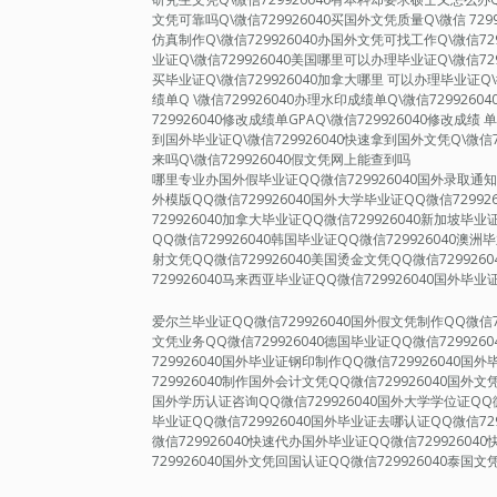
文凭可靠吗Q\微信729926040买国外文凭质量Q\微信 72
仿真制作Q\微信729926040办国外文凭可找工作Q\微信72
业证Q\微信729926040美国哪里可以办理毕业证Q\微信72
买毕业证Q\微信729926040加拿大哪里 可以办理毕业证Q\
绩单Q \微信729926040办理水印成绩单Q\微信729926
729926040修改成绩单GPAQ\微信729926040修改成绩 
到国外毕业证Q\微信729926040快速拿到国外文凭Q\微信7
来吗Q\微信729926040假文凭网上能查到吗
哪里专业办国外假毕业证QQ微信729926040国外录取通知书
外模版QQ微信729926040国外大学毕业证QQ微信72992
729926040加拿大毕业证QQ微信729926040新加坡毕业
QQ微信729926040韩国毕业证QQ微信729926040澳洲
射文凭QQ微信729926040美国烫金文凭QQ微信729926
729926040马来西亚毕业证QQ微信729926040国外毕业
爱尔兰毕业证QQ微信729926040国外假文凭制作QQ微信7
文凭业务QQ微信729926040德国毕业证QQ微信729926
729926040国外毕业证钢印制作QQ微信729926040
729926040制作国外会计文凭QQ微信729926040国外文
国外学历认证咨询QQ微信729926040国外大学学位证QQ微
毕业证QQ微信729926040国外毕业证去哪认证QQ微信72
微信729926040快速代办国外毕业证QQ微信7299260
729926040国外文凭回国认证QQ微信729926040泰国文