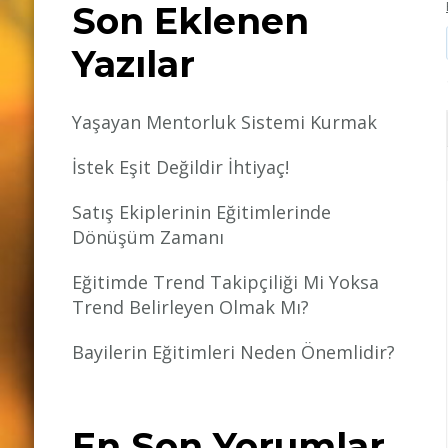
Son Eklenen
Yazılar
Yaşayan Mentorluk Sistemi Kurmak
İstek Eşit Değildir İhtiyaç!
Satış Ekiplerinin Eğitimlerinde
Dönüşüm Zamanı
Eğitimde Trend Takipçiliği Mi Yoksa
Trend Belirleyen Olmak Mı?
Bayilerin Eğitimleri Neden Önemlidir?
En Son Yorumlar