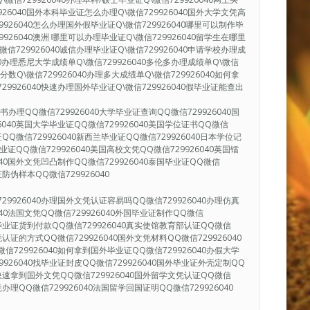
9926040国外本科毕业证怎么办理Q\微信729926040国外大学文凭高
9926040怎么办理国外假毕业证Q\微信729926040哪里可以制作毕
9926040澳洲 哪里可以办理毕业证Q\微信729926040留学生在哪里
微信729926040诚信办理毕业证Q\微信729926040申请学校办理成
040办理悉尼大学成绩单Q\微信729926040多伦多办理成绩单Q\微信
单分数Q\微信729926040办理多大成绩单Q\微信729926040如何拿
29926040快速办理国外毕业证Q\微信729926040假毕业证能查出
办理QQ微信729926040大学毕业证查询QQ微信729926040国
6040英国大学毕业证QQ微信729926040美国学位证书QQ微信
证QQ微信729926040新西兰毕业证QQ微信729926040日本学位记
毕业证QQ微信729926040美国高校文凭QQ微信729926040英国镭
040国外文凭凹凸制作QQ微信729926040泰国毕业证QQ微信
证防伪样本QQ微信729926040
29926040办理国外文凭认证容易吗QQ微信729926040办理仿真
040法国文凭QQ微信729926040外国毕业证制作QQ微信
国外毕业证货到付款QQ微信729926040真实使馆教育部认证QQ微信
凭认证的方式QQ微信729926040国外文凭材料QQ微信729926040
信729926040如何拿到国外毕业证QQ微信729926040办假大学
9926040找毕业证封皮QQ微信729926040国外毕业证外壳定制QQ
40快速拿到国外文凭QQ微信729926040国外留学文凭认证QQ微信
凭办理QQ微信729926040法国留学回国证明QQ微信729926040