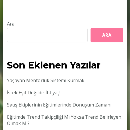
Ara
ARA
Son Eklenen Yazılar
Yaşayan Mentorluk Sistemi Kurmak
İstek Eşit Değildir İhtiyaç!
Satış Ekiplerinin Eğitimlerinde Dönüşüm Zamanı
Eğitimde Trend Takipçiliği Mi Yoksa Trend Belirleyen
Olmak Mı?