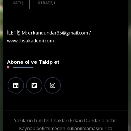
SATIŞ
STRATEJI
İLETİŞİM: erkandundar35@gmail.com /
www.tbsakademi.com
Abone ol ve Takip et
Yazıların tüm telif hakları Erkan Dündar'a aittir.
Kaynak belirtilmeden kullanılmamasını rica