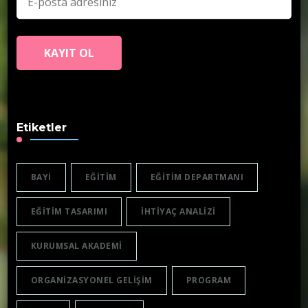
Etiketler
BAYI
EĞITIM
EĞITIM DEPARTMANI
EĞITIM TASARIMI
IHTIYAÇ ANALIZI
KURUMSAL AKADEMI
ORGANIZASYONEL GELIŞIM
PROGRAM