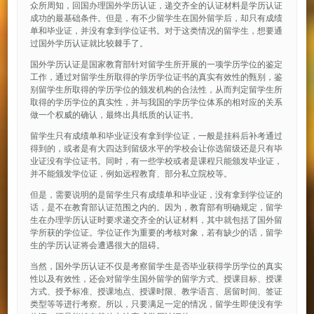
众所周知，回国办理国外学历认证，递交齐全的认证材料是学历认证
成功的最基础条件。但是，有不少留学生在国外留学后，却只有成绩
单和毕业证，并没有拿到学位证书。对于这类情况的留学生，想要通
过国外学历认证就比较棘手了。
国外学历认证是国家教育部针对留学生所开展的一项学历学位的鉴定
工作，通过对留学生所取得的学历学位证书的真实有效性的甄别，鉴
别留学生所取得的学历学位的颁发机构的合法性，从而判定留学生所
取得的学历学位的真实性，并与我国的学历学位体系的相对应的关系
做一个权威的确认，最终出具纸质的认证书。
留学生只有成绩单和毕业证没有拿到学位证，一般是挂科后补考通过
得到的，或者是有大四达到留级水平的学校会让你选留级还是只有毕
业证没有学位证书。同时，有一些学校或者是课程只能颁发毕业证，
并不能颁发学位证，例如远程教育、部分私立院校等。
但是，需要说明的是留学生只有成绩单和毕业证，没有拿到学位证的
话，是不在教育部认证范围之内的。因为，教育部有明确规定，留学
生在办理学历认证时要求递交齐全的认证材料，其中就包括了国外留
学所获的学位证。学位证作为重要的考核对象，若有缺少的话，留学
生的学历认证将会遭遇很大的阻碍。
当然，国外学历认证不仅是考察留学生是否毕业获得学历学位的真实
性以及有效性，还会对留学生国外留学的留学方式、授课目标、授课
方式、授予标准、授课地点、授课时限、教学语言、居留时间、签证
类型等等进行考察。所以，只要满足一定的情况，留学生即使没有学