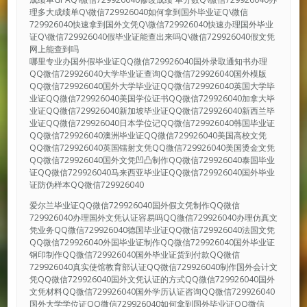
理多大成绩单Q\微信729926040如何拿到国外毕业证Q\微信
729926040快速拿到国外文凭Q\微信729926040快速办理国外毕业
证Q\微信729926040假毕业证能查出来吗Q\微信729926040假文凭
网上能查到吗
哪里专业办国外假毕业证QQ微信729926040国外录取通知书办理
QQ微信729926040大学毕业证查询QQ微信729926040国外模版
QQ微信729926040国外大学毕业证QQ微信729926040英国大学毕
业证QQ微信729926040美国学位证书QQ微信729926040加拿大毕
业证QQ微信729926040新加坡毕业证QQ微信729926040新西兰毕
业证QQ微信729926040日本学位记QQ微信729926040韩国毕业证
QQ微信729926040澳洲毕业证QQ微信729926040美国高校文凭
QQ微信729926040英国镭射文凭QQ微信729926040美国烫金文凭
QQ微信729926040国外文凭凹凸制作QQ微信729926040泰国毕业
证QQ微信729926040马来西亚毕业证QQ微信729926040国外毕业
证防伪样本QQ微信729926040
爱尔兰毕业证QQ微信729926040国外假文凭制作QQ微信
729926040办理国外文凭认证容易吗QQ微信729926040办理仿真文
凭业务QQ微信729926040德国毕业证QQ微信729926040法国文凭
QQ微信729926040外国毕业证制作QQ微信729926040国外毕业证
钢印制作QQ微信729926040国外毕业证货到付款QQ微信
729926040真实使馆教育部认证QQ微信729926040制作国外会计文
凭QQ微信729926040国外文凭认证的方式QQ微信729926040国外
文凭材料QQ微信729926040国外学历认证咨询QQ微信729926040
国外大学学位证QQ微信729926040如何拿到国外毕业证QQ微信