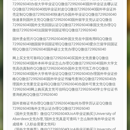
729926040办假大学毕业证QQ微信729926040国外毕业证去哪认证
QQ微信729926040找毕业证封皮QQ微信729926040国外毕业证外
壳定制QQ微信729926040快速代办国外毕业证QQ微信729926040
快速拿到国外文凭QQ微信729926040国外留学文凭认证QQ微信
729926040国外文凭回国认证QQ微信729926040泰国文凭办理QQ
微信729926040法国留学回国证明QQ微信729926040
国外烫金照片QQ微信729926040外国文凭在中国有用吗QQ微信
729926040德国留学回国证明QQ微信729926040爱尔兰留学回国证
明QQ微信729926040国外硕士文凭办理QQ微信729926040
网上买文凭可靠吗QQ微信729926040买国外文凭质量QQ微信
729926040国外本科毕业证怎么办理QQ微信729926040国外大学文
凭高仿真制作QQ微信729926040办国外文凭可找工作QQ微信
729926040国外大学有毕业证QQ微信729926040办理国外毕业证价
格QQ微信729926040国外毕业证书编号查询QQ微信729926040办
理国外文凭要交定金吗QQ微信729926040办国外可查文凭QQ微信
729926040网上购买真文凭可信吗QQ微信729926040学士学位证书
查询机构QQ微信729926040
国外资格证书办理QQ微信729926040如何办理学历认证QQ微信
729926040海外文凭认证办理QQ微信729926040
《国外文凭推荐》微信Q729926040UoA毕业证购买|University of
Aberdeen文凭办理,?国外文凭真是可查吗？怎么制作海外毕业证书
成绩单《入职会需要文凭吗》
《国外文凭推荐》微信Q729926040UoA毕业证购买|University of