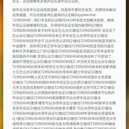
位证，还是能够有其他办法完成学历认证的。
留学生没有学位证虽然很遗憾，但是绝不要轻言放弃。想要轻松解决
这类难题，可以在线咨询弘扬海归认证顾问qq/wechat:
729926040，我们专业的认证顾问24小时在线为您解决疑难，确保
学历认证能够顺利完成。办理假毕业证在国内能用吗Q\微信
729926040挂科拿不到毕业证怎么办Q\微信729926040毕 业证丢了
怎么办Q\微信729926040没有正常毕业怎么办理毕业证Q\微信
729926040没毕业可 以办学历认证吗Q\微信729926040您是否因为
中途辍学、挂科而没有正常毕业Q\微信729926040您是否因为递交
材料不齐而被拒之门外Q\微信729926040您是否因没正常毕业而导
致回国得不到教 育部认证Q\微信729926040在校挂科了不想读了、
成绩不理想怎么办Q\微信729926040找工 作没有文凭怎么办Q\微信
729926040办理本科/研究生文凭Q\微信729926040有本科却要求硕
士又怎么办Q\微信729926040办理本科/硕士毕业证Q\微信
729926040网上买文凭可靠吗Q\微信729926040买国外文凭质量
Q\微信 729926040国外本科毕业证怎么办理Q\微信729926040国外
大学文凭高仿真制作Q\微信729926040办国外文凭可找工作Q\微信
729926040怎么办理国外假毕业证Q\微信729926040哪里可以制作
毕业证Q\微信729926040美国哪里可以办理毕业证Q\微信
729926040澳洲 哪里可以办理毕业证Q\微信729926040留学生在哪
里买毕业证Q\微信729926040加拿大哪里 可以办理毕业证Q\微信
729926040诚信办理毕业证Q\微信729926040申请学校办理成绩单
Q \微信729926040办理水印成绩单Q\微信729926040办理悉尼大学
成绩单Q\微信729926040多伦多办理成绩单Q\微信729926040修改
成绩单GPAQ\微信729926040修改成绩 单分数Q\微信729926040办