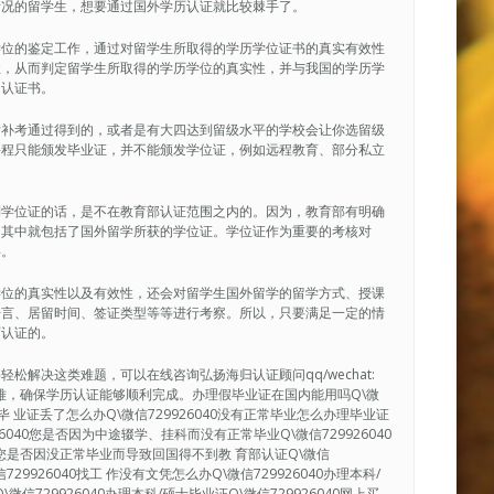
情况的留学生，想要通过国外学历认证就比较棘手了。
学位的鉴定工作，通过对留学生所取得的学历学位证书的真实有效性
性，从而判定留学生所取得的学历学位的真实性，并与我国的学历学
的认证书。
后补考通过得到的，或者是有大四达到留级水平的学校会让你选留级
课程只能颁发毕业证，并不能颁发学位证，例如远程教育、部分私立
到学位证的话，是不在教育部认证范围之内的。因为，教育部有明确
，其中就包括了国外留学所获的学位证。学位证作为重要的考核对
碍。
学位的真实性以及有效性，还会对留学生国外留学的留学方式、授课
语言、居留时间、签证类型等等进行考察。所以，只要满足一定的情
历认证的。
解决这类难题，可以在线咨询弘扬海归认证顾问qq/wechat:
决疑难，确保学历认证能够顺利完成。办理假毕业证在国内能用吗Q\微
40毕 业证丢了怎么办Q\微信729926040没有正常毕业怎么办理毕业证
926040您是否因为中途辍学、挂科而没有正常毕业Q\微信729926040
0您是否因没正常毕业而导致回国得不到教 育部认证Q\微信
29926040找工 作没有文凭怎么办Q\微信729926040办理本科/
微信729926040办理本科/硕士毕业证Q\微信729926040网上买