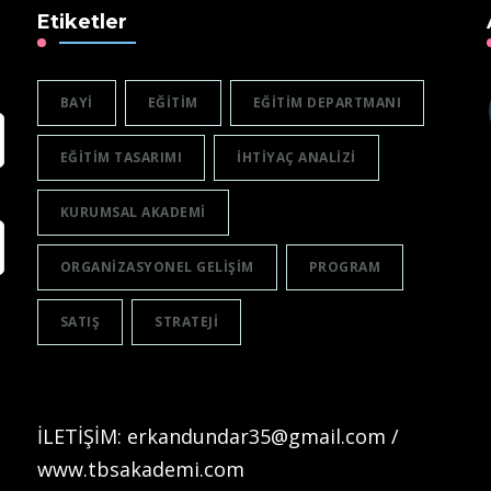
Etiketler
BAYI
EĞITIM
EĞITIM DEPARTMANI
EĞITIM TASARIMI
IHTIYAÇ ANALIZI
KURUMSAL AKADEMI
ORGANIZASYONEL GELIŞIM
PROGRAM
SATIŞ
STRATEJI
İLETİŞİM: erkandundar35@gmail.com /
www.tbsakademi.com