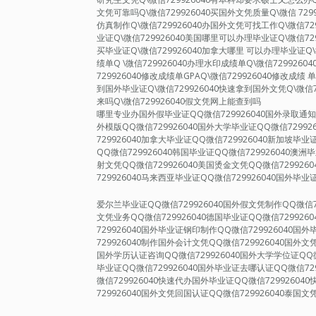
文凭可靠吗Q\微信729926040买国外文凭质量Q\微信 72
仿真制作Q\微信729926040办国外文凭可找工作Q\微信72
业证Q\微信729926040美国哪里可以办理毕业证Q\微信72
买毕业证Q\微信729926040加拿大哪里 可以办理毕业证Q\
绩单Q \微信729926040办理水印成绩单Q\微信729926
729926040修改成绩单GPAQ\微信729926040修改成绩 
到国外毕业证Q\微信729926040快速拿到国外文凭Q\微信7
来吗Q\微信729926040假文凭网上能查到吗
哪里专业办国外假毕业证QQ微信729926040国外录取通知书
外模版QQ微信729926040国外大学毕业证QQ微信72992
729926040加拿大毕业证QQ微信729926040新加坡毕业
QQ微信729926040韩国毕业证QQ微信729926040澳洲
射文凭QQ微信729926040美国烫金文凭QQ微信729926
729926040马来西亚毕业证QQ微信729926040国外毕业
爱尔兰毕业证QQ微信729926040国外假文凭制作QQ微信7
文凭业务QQ微信729926040德国毕业证QQ微信729926
729926040国外毕业证钢印制作QQ微信729926040
729926040制作国外会计文凭QQ微信729926040国外文
国外学历认证咨询QQ微信729926040国外大学学位证QQ微
毕业证QQ微信729926040国外毕业证去哪认证QQ微信72
微信729926040快速代办国外毕业证QQ微信7299260
729926040国外文凭回国认证QQ微信729926040泰国文