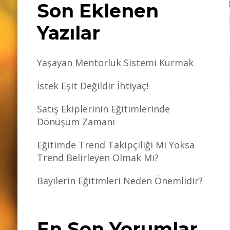
Son Eklenen
Yazılar
Yaşayan Mentorluk Sistemi Kurmak
İstek Eşit Değildir İhtiyaç!
Satış Ekiplerinin Eğitimlerinde
Dönüşüm Zamanı
Eğitimde Trend Takipçiliği Mi Yoksa
Trend Belirleyen Olmak Mı?
Bayilerin Eğitimleri Neden Önemlidir?
En Son Yorumlar