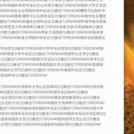
9926040国外本科毕业证怎么办理Q\微信729926040国外大学文凭高
9926040怎么办理国外假毕业证Q\微信729926040哪里可以制作毕
9926040澳洲 哪里可以办理毕业证Q\微信729926040留学生在哪里
微信729926040诚信办理毕业证Q\微信729926040申请学校办理成
040办理悉尼大学成绩单Q\微信729926040多伦多办理成绩单Q\微信
单分数Q\微信729926040办理多大成绩单Q\微信729926040如何拿
29926040快速办理国外毕业证Q\微信729926040假毕业证能查出
办理QQ微信729926040大学毕业证查询QQ微信729926040国
6040英国大学毕业证QQ微信729926040美国学位证书QQ微信
证QQ微信729926040新西兰毕业证QQ微信729926040日本学位记
毕业证QQ微信729926040美国高校文凭QQ微信729926040英国镭
040国外文凭凹凸制作QQ微信729926040泰国毕业证QQ微信
证防伪样本QQ微信729926040
29926040办理国外文凭认证容易吗QQ微信729926040办理仿真
040法国文凭QQ微信729926040外国毕业证制作QQ微信
国外毕业证货到付款QQ微信729926040真实使馆教育部认证QQ微信
凭认证的方式QQ微信729926040国外文凭材料QQ微信729926040
信729926040如何拿到国外毕业证QQ微信729926040办假大学
9926040找毕业证封皮QQ微信729926040国外毕业证外壳定制QQ
40快速拿到国外文凭QQ微信729926040国外留学文凭认证QQ微信
凭办理QQ微信729926040法国留学回国证明QQ微信729926040