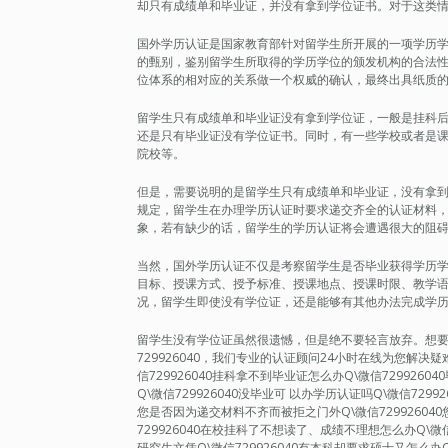
却只有成绩单和毕业证，并没有拿到学位证书。对于这类
国外学历认证是国家教育部针对留学生所开展的一项学历
的甄别，鉴别留学生所取得的学历学位的颁发机构的合法
位体系的相对应的关系做一个权威的确认，最终出具纸质
留学生只有成绩单和毕业证没有拿到学位证，一般是挂科
还是只有毕业证没有学位证书。同时，有一些学校或者是
院校等。
但是，需要说明的是留学生只有成绩单和毕业证，没有拿
规定，留学生在办理学历认证时要求递交齐全的认证材料
象，若有缺少的话，留学生的学历认证将会遭遇很大的阻
当然，国外学历认证不仅是考察留学生是否毕业获得学历
目标、授课方式、授予标准、授课地点、授课时限、教学
况，留学生即使没有学位证，还是能够有其他办法完成学
留学生没有学位证虽然很遗憾，但是绝不要轻言放弃。想要轻松
729926040，我们专业的认证顾问24小时在线为您解
信729926040挂科拿不到毕业证怎么办Q\微信7299260
Q\微信729926040没毕业可 以办学历认证吗Q\微信729
您是否因为递交材料不齐而被拒之门外Q\微信72992604
729926040在校挂科了不想读了、成绩不理想怎么办Q\微信7
研究生文凭Q\微信729926040有本科却要求硕士又怎么办Q\